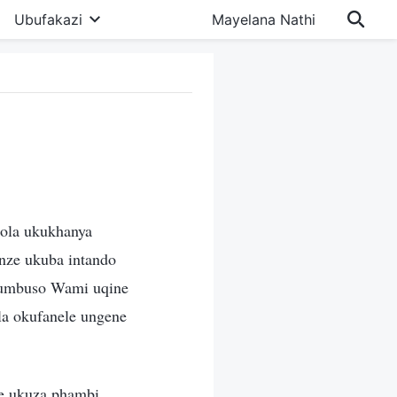
Ubufakazi
Mayelana Nathi
ola ukukhanya
nze ukuba intando
e umbuso Wami uqine
ela okufanele ungene
le ukuza phambi