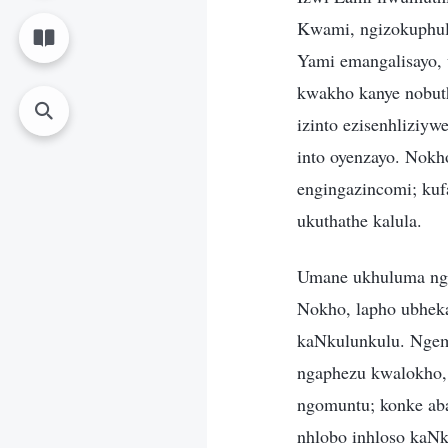
Kwami, ngizokuphul
Yami emangalisayo,
kwakho kanye nobuth
izinto ezisenhliziy
into oyenzayo. Nokho
engingazincomi; kuf
ukuthathe kalula.
Umane ukhuluma ngo
Nokho, lapho ubhek
kaNkulunkulu. Ngemp
ngaphezu kwalokho,
ngomuntu; konke ab
nhlobo inhloso kaN