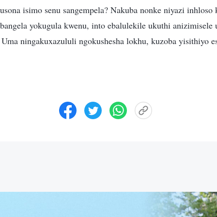
akusona isimo senu sangempela? Nakuba nonke niyazi inhloso 
mbangela yokugula kwenu, into ebalulekile ukuthi anizimisele
Uma ningakuxazululi ngokushesha lokhu, kuzoba yisithiyo e