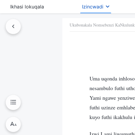
Ikhasi lokuqala
Izincwadi
Ukubonakala Nomsebenzi KaNkulunk
Uma uqonda inhloso
nesambulo futhi uth
Yami ngawe yenziwe
futhi uzinze emhlabe
kuyo futhi ikakhulu
Izwi Lami liwumuthi