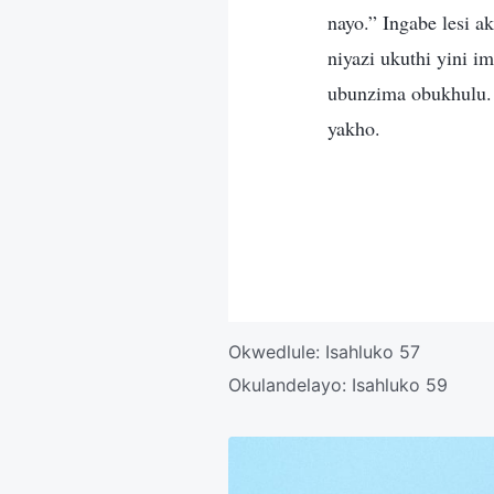
nayo.” Ingabe lesi 
niyazi ukuthi yini i
ubunzima obukhulu. 
yakho.
Okwedlule:
Isahluko 57
Okulandelayo:
Isahluko 59