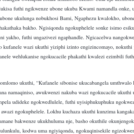
ukisa futhi ngikwenze ubone ukuba Kwami namandla onke, u
 ubone ukulunga nobukhosi Bami, Ngaphezu kwalokho, ubon
akathaka bakho. Ngisiqonda ngokuphelele sonke isimo esiku
weni yakho, futhi ungazivezi ngaphandle. Ngicacelwa nangokw
 kufanele wazi ukuthi yiziphi izinto engizincomayo, nokuthi y
anele wehlukanise ngokucacile phakathi kwalezi ezimbili futh
mlomo ukuthi, “Kufanele sibonise ukucabangela umthwalo 
ana namaqiniso, awukwenzi nakuba wazi ngokucacile ukuthi 
ela udideke ngokwedlulele, futhi uyisiphukuphuku ngokwezin
 awazi ngokuphelele. Lokhu kuchaza ukuthi kunzima kangak
amane bakwenze ukukhuluma nje, basho okuthile okunjengok
kulunkulu, kodwa uma ngiyiqonda, ngokuqinisekile ngizokw