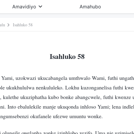
Amavidiyo
Amahubo
ulu
Isahluko 58
Isahluko 58
 Yami, uzokwazi ukucabangela umthwalo Wami, futhi ungath
ole ukukhululwa nenkululeko. Lokhu kuzonganelisa futhi kwe
, kulethe ukuziphatha kubo bonke abangcwele, futhi kwenz
ni. Into ebalulekile manje ukuqonda inhloso Yami; lena indl
 ingumsebenzi okufanele ufezwe umuntu wonke.
 olungile owelapha zonke izinhlobo zezifo. Uma nje uzimise