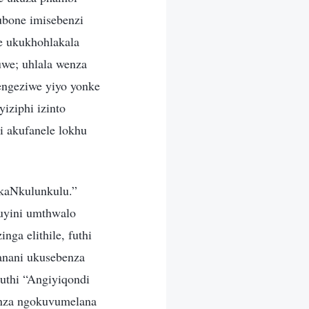
bone imisebenzi
e ukukhohlakala
we; uhlala wenza
engeziwe yiyo yonke
iziphi izinto
i akufanele lokhu
kaNkulunkulu.”
uyini umthwalo
ga elithile, futhi
anani ukusebenza
uthi “Angiyiqondi
enza ngokuvumelana