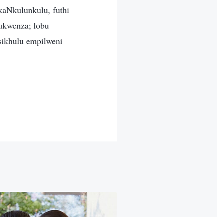
kaNkulunkulu, futhi
 ukwenza; lobu
sikhulu empilweni