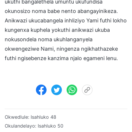
ukuthi bangalethela umuntu ukufundisa
okunosizo noma babe nento abangayinikeza.
Anikwazi ukucabangela inhliziyo Yami futhi lokho
kungenxa kuphela yokuthi anikwazi ukuba
nokusondela noma ukuhlanganyela
okwengeziwe Nami, ningenza ngikhathazeke
futhi ngisebenze kanzima njalo egameni lenu.
Okwedlule:
Isahluko 48
Okulandelayo:
Isahluko 50