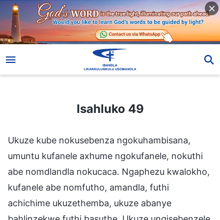
Isahluko 49
Isahluko 49
Ukuze kube nokusebenza ngokuhambisana,
umuntu kufanele axhume ngokufanele, nokuthi
abe nomdlandla nokucaca. Ngaphezu kwalokho,
kufanele abe nomfutho, amandla, futhi
achichime ukuzethemba, ukuze abanye
bahlinzekwe futhi basuthe. Ukuze ungisebenzele