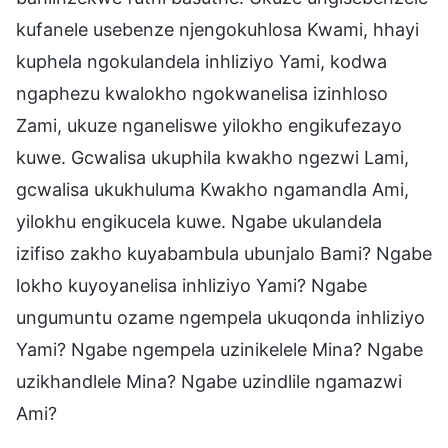
kufanele usebenze njengokuhlosa Kwami, hhayi
kuphela ngokulandela inhliziyo Yami, kodwa
ngaphezu kwalokho ngokwanelisa izinhloso
Zami, ukuze nganeliswe yilokho engikufezayo
kuwe. Gcwalisa ukuphila kwakho ngezwi Lami,
gcwalisa ukukhuluma Kwakho ngamandla Ami,
yilokhu engikucela kuwe. Ngabe ukulandela
izifiso zakho kuyabambula ubunjalo Bami? Ngabe
lokho kuyoyanelisa inhliziyo Yami? Ngabe
ungumuntu ozame ngempela ukuqonda inhliziyo
Yami? Ngabe ngempela uzinikelele Mina? Ngabe
uzikhandlele Mina? Ngabe uzindlile ngamazwi
Ami?