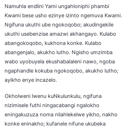
Namuhla endlini Yami ungahloniphi phambi
Kwami bese usho ezinye izinto ngemuva Kwami.
Ngifuna ukuthi ube ngokoqobo; akudingekile
ukuthi usebenzise amazwi akhangayo. Kulabo
abangokoqobo, kukhona konke. Kulabo
abangenjalo, akukho lutho. Ngisho umzimba
wabo uyobuyela ekushabalaleni nawo, ngoba
ngaphandle kokuba ngokoqobo, akukho lutho;
ayikho enye incazelo.
Okholweni lwenu kuNkulunkulu, ngifuna
nizimisele futhi ningacabangi ngalokho
eningakuzuza noma nilahlekelwe yikho, nakho
konke eninakho; kufanele nifune ukubeka