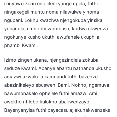
izinyawo zenu endleleni yangempela, futhi
ningaxegeli muntu noma nilawulwe yinoma
ngubani. Lokhu kwaziwa njengokuba yinsika
yebandla, umnqobi wombuso, kodwa ukwenza
ngokunye kusho ukuthi awufanele ukuphila
phambi Kwami.
Izimo zingehlukana, njengezindlela zokuba
seduze Kwami. Abanye abantu bathanda ukusho
amazwi azwakala kamnandi futhi bazenze
abazinikeleyo ebusweni Bami. Nokho, ngemuva
bawumonakalo ophelele futhi amazwi Ami
awekho nhlobo kulokho abakwenzayo.
Bayenyanyisa futhi bayacasula; akunakwenzeka