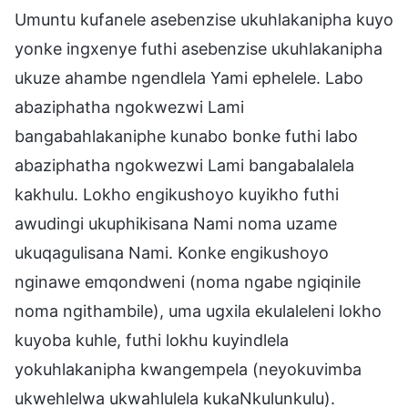
Umuntu kufanele asebenzise ukuhlakanipha kuyo
yonke ingxenye futhi asebenzise ukuhlakanipha
ukuze ahambe ngendlela Yami ephelele. Labo
abaziphatha ngokwezwi Lami
bangabahlakaniphe kunabo bonke futhi labo
abaziphatha ngokwezwi Lami bangabalalela
kakhulu. Lokho engikushoyo kuyikho futhi
awudingi ukuphikisana Nami noma uzame
ukuqagulisana Nami. Konke engikushoyo
nginawe emqondweni (noma ngabe ngiqinile
noma ngithambile), uma ugxila ekulaleleni lokho
kuyoba kuhle, futhi lokhu kuyindlela
yokuhlakanipha kwangempela (neyokuvimba
ukwehlelwa ukwahlulela kukaNkulunkulu).