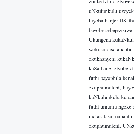
zonke izinto ziyoyek
uNkulunkulu uzoyek
luyoba kanje: USath
bayobe sebejezisiw
Ukungena kukaNkulu
wokusindisa abantu
ekukhanyeni kukaNku
kaSathane, ziyobe z
futhi bayophila be
ekuphumuleni, kuyos
kaNkulunkulu kuban
futhi umuntu ngeke 
matasatasa, nabantu
ekuphumuleni. UNku