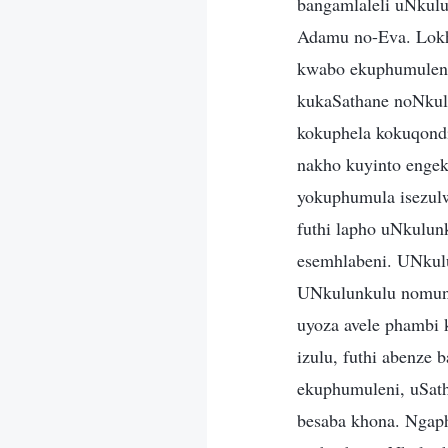
bangamlaleli uNkulu
Adamu no-Eva. Lokh
kwabo ekuphumuleni
kukaSathane noNkul
kokuphela kokuqond
nakho kuyinto enge
yokuphumula isezul
futhi lapho uNkulun
esemhlabeni. UNkul
UNkulunkulu nomunt
uyoza avele phambi 
izulu, futhi abenze
ekuphumuleni, uSath
besaba khona. Ngap