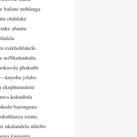
ke bafane nohlanga
ntu oluhluke
onke abantu
hlulela
u esikhohlakele.
ye noNkulunkulu.
okusola phakathi
a—kuyoba yilabo
a ekuphumuleni
emva kokudlula
nkulu bayongena
ukuhlanza isintu,
zi ukulandela uhlobo
gena kwesintu