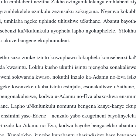
ulu emhlabeni nezitha Zakhe ezingamlalelanga emhlabeni ziy
 yizinhlekelele ezinkulu zezinsuku zokugcina. Ngemva kokub
i, umhlaba ngeke uphinde uhlushwe uSathane. Abantu bayoth
msebenzi kaNkulunkulu uyophela lapho ngokuphelele. Yilokh
u ukuze bangene ekuphumuleni.
etho sazo zonke izinto kuwuphawu lokuphela komsebenzi ka
a kwesintu. Lokhu kusho ukuthi isintu njengoba sonakalisw
ethweni sokwanda kwaso, nokuthi inzalo ka-Adamu no-Eva isik
ngeke kwenzeke ukuba isintu esinjalo, esonakaliswe uSathan
abengonakalisiwe, kodwa u-Adamu no-Eva abaxoshwa ensimin
hane. Lapho uNkulunkulu nomuntu bengena kanye-kanye eku
simini yase-Edene—nenzalo yabo ekugcineni bayofinyelela e
eyinzalo ka-Adamu no-Eva, kodwa bayobe bengasekho abantu 
e. Kunalokho, kuyobe kunabantu abasindisiwe base beyangc