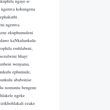
kuphila ngayo u-
u ngemva kokungena
ephakathi
eni ngemva
gene ekuphumuleni
ndawo kaNkulunkulu
ophila emhlabeni,
sezulwini hhayi
imbeni wenyama.
unkulu ephumule,
lunkulu ababonise
ulu nomuntu bengene
hlakele ngeke
zikhohlakali ezake