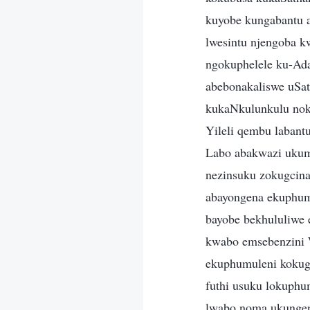
kuyobe kungabantu a
lwesintu njengoba k
ngokuphelele ku-Ad
abebonakaliswe uSat
kukaNkulunkulu noku
Yileli qembu labant
Labo abakwazi ukum
nezinsuku zokugcin
abayongena ekuphum
bayobe bekhululiwe 
kwabo emsebenzini 
ekuphumuleni kokugc
futhi usuku lokuphu
lwabo noma ukungen