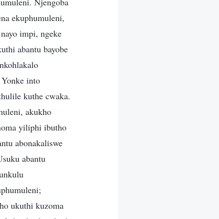
humuleni. Njengoba
ena ekuphumuleni,
nayo impi, ngeke
uthi abantu bayobe
inkohlakalo
 Yonke into
hulile kuthe cwaka.
uleni, akukho
oma yiliphi ibutho
antu abonakaliswe
Usuku abantu
unkulu
uphumuleni;
ho ukuthi kuzoma