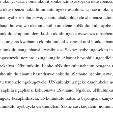
a ukunyakaza, noma ukuthi zonke izinto zizoyeka ukusebenza,
a ukusebenza nokuthi umuntu ngeke esaphila. Uphawu lokun
ane uyobe esebhujisiwe; abantu abakhohlakele ababenza izint
e baqothulwa; wo nke amabutho amelene noNkulunkulu ayobe 
nkulu ekuphumuleni kusho ukuthi ngeke esawenza umseben
. Ukungena kwabantu ekuphumuleni kusho ukuthi bonke abant
lunkulu nangaphansi kwesibusiso Sakhe; iyobe ingasekho in
ingasenzeki nezinto ezingalungile. Abantu bayophila ngendlel
nakekelwa uNkulunkulu. Lapho uNkulunkulu nabantu bengena
ho ukuthi abantu basindisiwe nokuthi uSathane usebhujisiwe
tu usuphele ngokugcwele. UNkulunkulu ngeke esaqhubeka n
esaphila ngaphansi kokubuswa uSathane. Ngakho, uNkulunku
 ngeke besaphithizela; uNkulunkulu nabantu bayongena kanye
lunkulu uyobuyela esikhundleni Sakhe sasekuqaleni, nomun