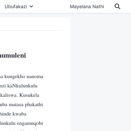
Ubufakazi
Mayelana Nathi
humuleni
oma kungekho nanoma
enzi kaNkulunkulu
akaliswa. Kusukela
uba matasa phakathi
hinde kwaba
lunkulu engamnqobi