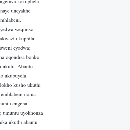
 ngemva kokuphela
naye uneyakhe.
emhlabeni.
oyedwa weqiniso
 akwazi ukuphila
aweni eyodwa;
ena oqondisa bonke
unkulu. Abantu
ho ukubuyela
lokho kusho ukuthi
a emhlabeni noma
muntu engena
a; umuntu uyokhonza
eka ukuthi abantu