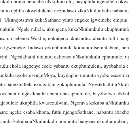
nkulu noma benqabe uNkulunkulu; bayophila ngendlela okwa
u ukuphila okwehlukene nezindawo zikaNkulunkulu nabant
. Ukunqotshwa kukaSathane yinto engeke igwemeke empini 
unkulu. Ngale ndlela, ukungena kukaNkulunkulu ekuphumul
isa umsebenzi Wakhe, nokuqeda ukusindisa abantu futhi ban
ke igwemeke. Indawo yokuphumula komuntu isemhlabeni, ne
wini. Ngesikhathi umuntu ekhonza uNkulunkulu ephumule, uy
kulu ehola ingxenye esele yabantu ekuphumuleni, uyobahola e
unkulu uyobe esenguMoya, kuyilapho umuntu eyobe esesemz
u banezindlela ezingafani zokuphumula. Ngesikhathi uNkul
kwabantu; ngesikhathi abantu besaphumule, bayoholwa uNku
 bajabulele ukuphila kwasezulwini. Ngemva kokuba uNkulunk
ane ngeke esaba khona, futhi njengoSathane, nabantu abakho
hambi kokuba uNkulunkulu nomuntu bangene ekuphumuleni, i