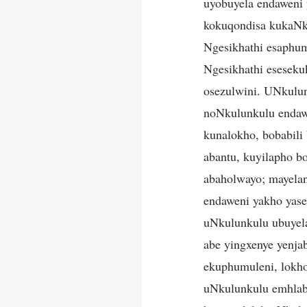
uyobuyela endaweni
kokuqondisa kukaNk
Ngesikhathi esaphu
Ngesikhathi esesek
osezulwini. UNkulun
noNkulunkulu endaw
kunalokho, bobabili
abantu, kuyilapho 
abaholwayo; mayela
endaweni yakho yase
uNkulunkulu ubuyel
abe yingxenye yenj
ekuphumuleni, lokh
uNkulunkulu emhlabe