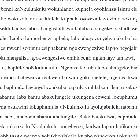
benzi kaNkulunkulu wokuhlanza kuphela oyohlanza isintu ek
he wokusola nokwahlulela kuphela oyoveza lezo zinto zokunga
wehlukanise labo abangasindiswa kulabo abangeke basindiswe
ale. Lapho lo msebenzi uphela, labo abayovunyelwa ukuba b
 esimweni sobuntu esiphakeme ngokwengeziwe lapho beyojab
 okumangalisa ngokwengeziwe emhlabeni; ngamanye amazwi,
u, baphile noNkulunkulu. Ngemva kokuba labo abangeke basa
ba yabo ababeyenza iyokwembulwa ngokuphelele; ngemva kwa
e baphinde bavunyelwe ukuba baphile emhlabeni. Isintu sakus
abantu; laba bantu abakulungele ukungena ezweni lokuphumul
na osukwini lokuphumula uNkulunkulu ayolujabulela nabant
hi babi, ababona abantu abalungile. Bake batakulwa, baphinde
ela inkonzo kuNkulunkulu umsebenzi, kodwa lapho kufika us
babhujiswe ngenxa yokukhohlakala kwabo nangenxa yokungala