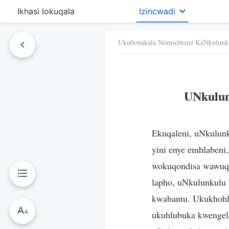
Ikhasi lokuqala
Izincwadi
Ukubonakala Nomsebenzi KaNkulunk
UNkulun
Ekuqaleni, uNkulun
yini enye emhlabeni
wokuqondisa wawuqal
lapho, uNkulunkulu 
kwabantu. Ukukhohl
ukuhlubuka kwengel