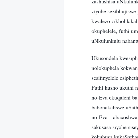
zashushisa uNkulunk
ziyobe sezibhujiswe
kwalezo zikhohlakal
okuphelele, futhi u
uNkulunkulu nabant
Ukusondela kwesiph
nolokuphela kokwand
sesifinyelele esiph
Futhi kusho ukuthi 
no-Eva ekuqaleni b
babonakaliswe uSat
no-Eva—abaxoshwa en
sakusasa siyobe sis
kokubusa kukaSathan