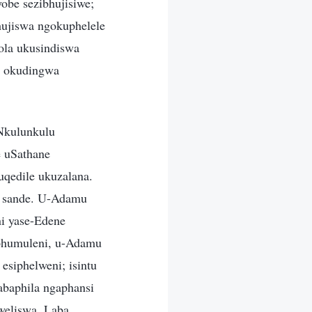
obe sezibhujisiwe;
hujiswa ngokuphelele
ola ukusindiswa
u okudingwa
Nkulunkulu
e uSathane
uqedile ukuzalana.
e, sande. U-Adamu
i yase-Edene
phumuleni, u-Adamu
siphelweni; isintu
abaphila ngaphansi
weliswa. Laba