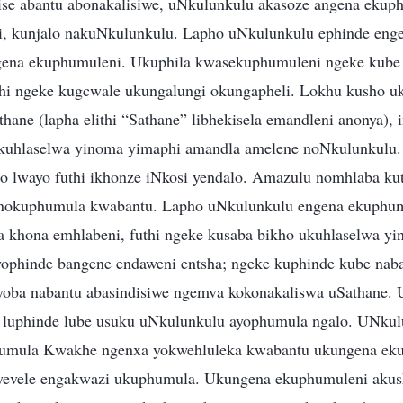
dise abantu abonakalisiwe, uNkulunkulu akasoze angena ekup
, kunjalo nakuNkulunkulu. Lapho uNkulunkulu ephinde eng
gena ekuphumuleni. Ukuphila kwasekuphumuleni ngeke kube 
hi ngeke kugcwale ukungalungi okungapheli. Lokhu kusho uk
ane (lapha elithi “Sathane” libhekisela emandleni anonya), 
okuhlaselwa yinoma yimaphi amandla amelene noNkulunkulu.
 lwayo futhi ikhonze iNkosi yendalo. Amazulu nomhlaba kut
nokuphumula kwabantu. Lapho uNkulunkulu engena ekuphum
 khona emhlabeni, futhi ngeke kusaba bikho ukuhlaselwa yin
yophinde bangene endaweni entsha; ngeke kuphinde kube nab
yoba nabantu abasindisiwe ngemva kokonakaliswa uSathane. 
 luphinde lube usuku uNkulunkulu ayophumula ngalo. UNkul
umula Kwakhe ngenxa yokwehluleka kwabantu ukungena ek
yevele engakwazi ukuphumula. Ukungena ekuphumuleni akus