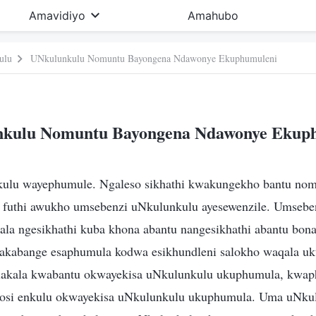
Amavidiyo
Amahubo
ulu
UNkulunkulu Nomuntu Bayongena Ndawonye Ekuphumuleni
kulu Nomuntu Bayongena Ndawonye Ekup
kulu wayephumule. Ngaleso sikhathi kwakungekho bantu n
, futhi awukho umsebenzi uNkulunkulu ayesewenzile. Umseb
a ngesikhathi kuba khona abantu nangesikhathi abantu bon
akabange esaphumula kodwa esikhundleni salokho waqala uk
akala kwabantu okwayekisa uNkulunkulu ukuphumula, kwap
osi enkulu okwayekisa uNkulunkulu ukuphumula. Uma uNku