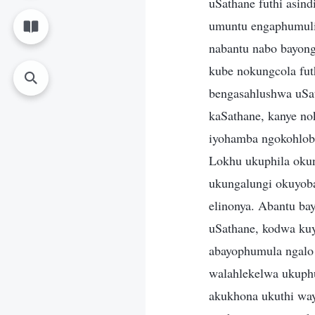
uSathane futhi asin
umuntu engaphumuli
nabantu nabo bayon
kube nokungcola fut
bengasahlushwa uSath
kaSathane, kanye n
iyohamba ngokohlobo
Lokhu ukuphila oku
ukungalungi okuyoba
elinonya. Abantu ba
uSathane, kodwa ku
abayophumula ngalo
walahlekelwa ukuph
akukhona ukuthi wa