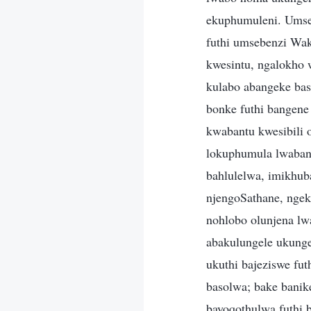
ekuphumuleni. Umse
futhi umsebenzi Wak
kwesintu, ngalokho 
kulabo abangeke bas
bonke futhi bangene
kwabantu kwesibili
lokuphumula lwabant
bahlulelwa, imikhu
njengoSathane, ngek
nohlobo olunjena lw
abakulungele ukunge
ukuthi bajeziswe fut
basolwa; bake banik
bayoqothulwa futhi 