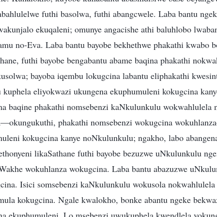
bahlulelwe futhi basolwa, futhi abangcwele. Laba bantu nge
wakunjalo ekuqaleni; omunye angacishe athi baluhlobo lwaba
amu no-Eva. Laba bantu bayobe bekhethwe phakathi kwabo b
hane, futhi bayobe bengabantu abame baqina phakathi nokwa
solwa; bayoba iqembu lokugcina labantu eliphakathi kwesint
u kuphela eliyokwazi ukungena ekuphumuleni kokugcina kan
a baqine phakathi nomsebenzi kaNkulunkulu wokwahlulela n
a—okungukuthi, phakathi nomsebenzi wokugcina wokuhlanz
uleni kokugcina kanye noNkulunkulu; ngakho, labo abangen
ethonyeni likaSathane futhi bayobe bezuzwe uNkulunkulu ng
Wakhe wokuhlanza wokugcina. Laba bantu abazuzwe uNkulu
ina. Isici somsebenzi kaNkulunkulu wokusola nokwahlulela 
mula kokugcina. Ngale kwalokho, bonke abantu ngeke bekwa
a ekuphumuleni. Lo msebenzi uwukuphela kwendlela yokun