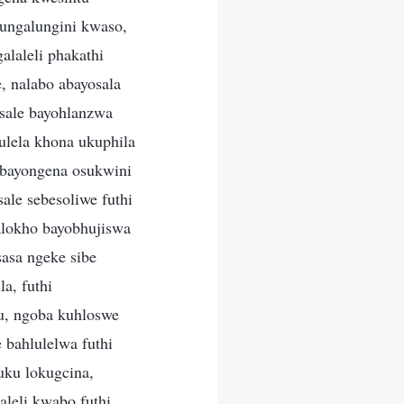
ungalungini kwaso,
laleli phakathi
, nalabo abayosala
asale bayohlanzwa
ulela khona ukuphila
 bayongena osukwini
le sebesoliwe futhi
lokho bayobhujiswa
asa ngeke sibe
a, futhi
u, ngoba kuhloswe
 bahlulelwa futhi
uku lokugcina,
leli kwabo futhi