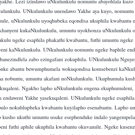
 yakhe. Lezi izindawo uNkulunkulu nomuntu abayohlala kuzo
ulunkulu. UNkulunkulu unendawo Yakhe aya kuyo, nomuntu 
mule, uNkulunkulu uyoqhubeka eqondisa ukuphila kwabantu 
ukhanyeni kukaNkulunkulu, umuntu uyokhonza uNkulunkulu 
kulu ngeke esaphila phakathi kwabantu, futhi umuntu ngeke
eni kaNkulunkulu. UNkulunkulu nomuntu ngeke baphile end
 banezindlela zabo ezingafani zokuphila. UNkulunkulu Nguy
bonke abantu bewumphumela wokuqondisa komsebenzi kaNkul
na nobuntu, umuntu akafani noNkulunkulu. Ukuphumula kus
kuqaleni. Ngakho lapho uNkulunkulu engena ekuphumuleni, 
a endaweni Yakhe yasekuqaleni. UNkulunkulu ngeke esaphil
abulo nokuhlupheka kwabantu kuyilapho esenabantu. Lapho u
o kusho ukuthi umuntu usuke esephenduke indalo yangempel
ni futhi aphile ukuphila kwabantu okuvamile. Ngeke kusenz