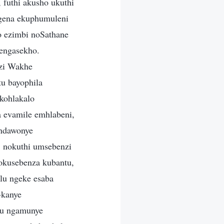
 futhi akusho ukuthi
gena ekuphumuleni
o ezimbi noSathane
engasekho.
zi Wakhe
u bayophila
kohlakalo
a evamile emhlabeni,
 ndawonye
, nokuthi umsebenzi
okusebenza kubantu,
lu ngeke esaba
-kanye
tu ngamunye