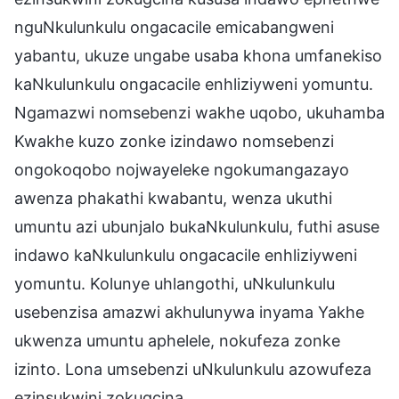
nguNkulunkulu ongacacile emicabangweni
yabantu, ukuze ungabe usaba khona umfanekiso
kaNkulunkulu ongacacile enhliziyweni yomuntu.
Ngamazwi nomsebenzi wakhe uqobo, ukuhamba
Kwakhe kuzo zonke izindawo nomsebenzi
ongokoqobo nojwayeleke ngokumangazayo
awenza phakathi kwabantu, wenza ukuthi
umuntu azi ubunjalo bukaNkulunkulu, futhi asuse
indawo kaNkulunkulu ongacacile enhliziyweni
yomuntu. Kolunye uhlangothi, uNkulunkulu
usebenzisa amazwi akhulunywa inyama Yakhe
ukwenza umuntu aphelele, nokufeza zonke
izinto. Lona umsebenzi uNkulunkulu azowufeza
ezinsukwini zokugcina.