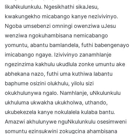
likaNkulunkulu. Ngesikhathi sikaJesu,
kwakungekho micabango kanye nezivivinyo.
Ngoba umsebenzi omningi owenziwa uJesu
wenziwa ngokuhambisana nemicabango
yomuntu, abantu bamlandela, futhi babengenayo
imicabango ngaye. Izivivinyo zanamhlanje
ngezinzima kakhulu ukudlula zonke umuntu ake
abhekana nazo, futhi uma kuthiwa labantu
baphume osizini olukhulu, yilolu sizi
okukhulunywa ngalo. Namhlanje, uNkulunkulu
ukhuluma ukwakha ukukholwa, uthando,
ukubekezela kanye nokulalela kulaba bantu.
Amazwi akhulunywe nguNkulunkulu osesimweni
somuntu ezinsukwini zokugcina ahambisana