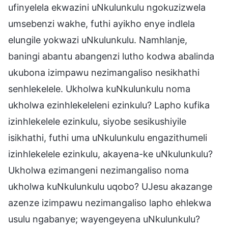
ufinyelela ekwazini uNkulunkulu ngokuzizwela
umsebenzi wakhe, futhi ayikho enye indlela
elungile yokwazi uNkulunkulu. Namhlanje,
baningi abantu abangenzi lutho kodwa abalinda
ukubona izimpawu nezimangaliso nesikhathi
senhlekelele. Ukholwa kuNkulunkulu noma
ukholwa ezinhlekeleleni ezinkulu? Lapho kufika
izinhlekelele ezinkulu, siyobe sesikushiyile
isikhathi, futhi uma uNkulunkulu engazithumeli
izinhlekelele ezinkulu, akayena-ke uNkulunkulu?
Ukholwa ezimangeni nezimangaliso noma
ukholwa kuNkulunkulu uqobo? UJesu akazange
azenze izimpawu nezimangaliso lapho ehlekwa
usulu ngabanye; wayengeyena uNkulunkulu?