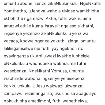
umuntu abone izenzo zikaNkulunkulu. NgeNkathi
Yomthetho, uJehova wahola uMose wamkhipha
eGibhithe ngamazwi Akhe, futhi wakhuluma
amazwi athile kuma-Israyeli; ngaleso sikhathi,
ingxenye yezenzo zikaNkulunkulu yenziwa
yacaca, kodwa ngenxa yokuthi izinga lomuntu
lalilinganiselwe nje futhi yayingekho into
eyayingenza ukuthi ulwazi lwakhe luphelele,
uNkulunkulu waqhubeka wakhuluma futhi
wasebenza. NgeNkathi Yomusa, umuntu
waphinde wabona ingxenye yemisebenzi
kaNkulunkulu. UJesu wakwazi ukwenza
izimpawu nezimangaliso, ukusindisa abagulayo
nokukhipha amadimoni, futhi wabethelwa,