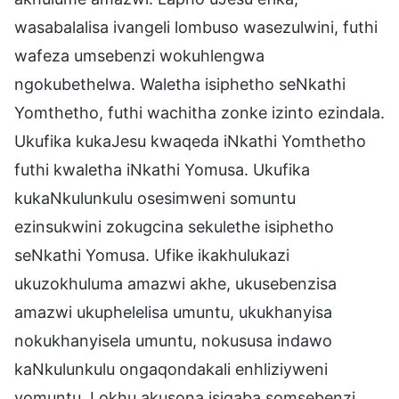
wasabalalisa ivangeli lombuso wasezulwini, futhi
wafeza umsebenzi wokuhlengwa
ngokubethelwa. Waletha isiphetho seNkathi
Yomthetho, futhi wachitha zonke izinto ezindala.
Ukufika kukaJesu kwaqeda iNkathi Yomthetho
futhi kwaletha iNkathi Yomusa. Ukufika
kukaNkulunkulu osesimweni somuntu
ezinsukwini zokugcina sekulethe isiphetho
seNkathi Yomusa. Ufike ikakhulukazi
ukuzokhuluma amazwi akhe, ukusebenzisa
amazwi ukuphelelisa umuntu, ukukhanyisa
nokukhanyisela umuntu, nokususa indawo
kaNkulunkulu ongaqondakali enhliziyweni
yomuntu. Lokhu akusona isigaba somsebenzi