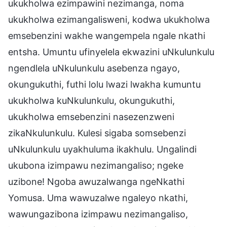
ukukholwa ezimpawini nezimanga, noma
ukukholwa ezimangalisweni, kodwa ukukholwa
emsebenzini wakhe wangempela ngale nkathi
entsha. Umuntu ufinyelela ekwazini uNkulunkulu
ngendlela uNkulunkulu asebenza ngayo,
okungukuthi, futhi lolu lwazi lwakha kumuntu
ukukholwa kuNkulunkulu, okungukuthi,
ukukholwa emsebenzini nasezenzweni
zikaNkulunkulu. Kulesi sigaba somsebenzi
uNkulunkulu uyakhuluma ikakhulu. Ungalindi
ukubona izimpawu nezimangaliso; ngeke
uzibone! Ngoba awuzalwanga ngeNkathi
Yomusa. Uma wawuzalwe ngaleyo nkathi,
wawungazibona izimpawu nezimangaliso,