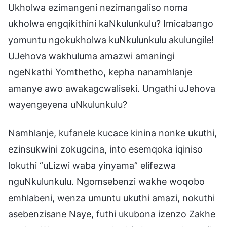
Ukholwa ezimangeni nezimangaliso noma
ukholwa engqikithini kaNkulunkulu? Imicabango
yomuntu ngokukholwa kuNkulunkulu akulungile!
UJehova wakhuluma amazwi amaningi
ngeNkathi Yomthetho, kepha nanamhlanje
amanye awo awakagcwaliseki. Ungathi uJehova
wayengeyena uNkulunkulu?
Namhlanje, kufanele kucace kinina nonke ukuthi,
ezinsukwini zokugcina, into esemqoka iqiniso
lokuthi “uLizwi waba yinyama” elifezwa
nguNkulunkulu. Ngomsebenzi wakhe woqobo
emhlabeni, wenza umuntu ukuthi amazi, nokuthi
asebenzisane Naye, futhi ukubona izenzo Zakhe