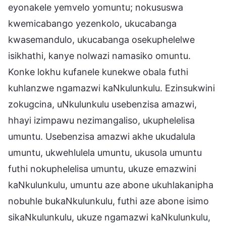
eyonakele yemvelo yomuntu; nokususwa
kwemicabango yezenkolo, ukucabanga
kwasemandulo, ukucabanga osekuphelelwe
isikhathi, kanye nolwazi namasiko omuntu.
Konke lokhu kufanele kunekwe obala futhi
kuhlanzwe ngamazwi kaNkulunkulu. Ezinsukwini
zokugcina, uNkulunkulu usebenzisa amazwi,
hhayi izimpawu nezimangaliso, ukuphelelisa
umuntu. Usebenzisa amazwi akhe ukudalula
umuntu, ukwehlulela umuntu, ukusola umuntu
futhi nokuphelelisa umuntu, ukuze emazwini
kaNkulunkulu, umuntu aze abone ukuhlakanipha
nobuhle bukaNkulunkulu, futhi aze abone isimo
sikaNkulunkulu, ukuze ngamazwi kaNkulunkulu,