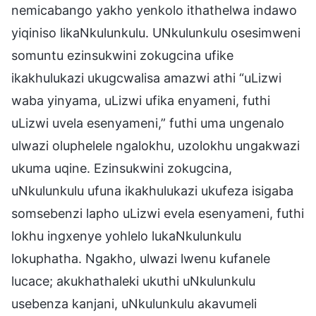
nemicabango yakho yenkolo ithathelwa indawo
yiqiniso likaNkulunkulu. UNkulunkulu osesimweni
somuntu ezinsukwini zokugcina ufike
ikakhulukazi ukugcwalisa amazwi athi “uLizwi
waba yinyama, uLizwi ufika enyameni, futhi
uLizwi uvela esenyameni,” futhi uma ungenalo
ulwazi oluphelele ngalokhu, uzolokhu ungakwazi
ukuma uqine. Ezinsukwini zokugcina,
uNkulunkulu ufuna ikakhulukazi ukufeza isigaba
somsebenzi lapho uLizwi evela esenyameni, futhi
lokhu ingxenye yohlelo lukaNkulunkulu
lokuphatha. Ngakho, ulwazi lwenu kufanele
lucace; akukhathaleki ukuthi uNkulunkulu
usebenza kanjani, uNkulunkulu akavumeli