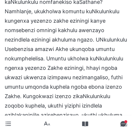
kaNkulunkulu nomfanekiso kaSathane?
Namhlanje, ukukholwa komuntu kuNkulunkulu
kungenxa yezenzo zakhe eziningi kanye
nomsebenzi omningi kakhulu awenzayo
nezindlela eziningi akhuluma ngazo. UNkulunkulu
Usebenzisa amazwi Akhe ukunqoba umuntu
nokumphelelisa. Umuntu ukholwa kuNkulunkulu
ngenxa yezenzo Zakhe eziningi, hhayi ngoba
ukwazi ukwenza izimpawu nezimangaliso, futhi
umuntu umqonda kuphela ngoba ebona izenzo
Zakhe. Kungokwazi izenzo zikaNkulunkulu
zoqobo kuphela, ukuthi yiziphi izindlela
ezihlakanipjile azisebenzisayo, ukuthi ukhuluma
kanjani, nokuthi umenza kanjani umuntu