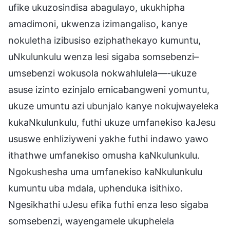
ufike ukuzosindisa abagulayo, ukukhipha
amadimoni, ukwenza izimangaliso, kanye
nokuletha izibusiso eziphathekayo kumuntu,
uNkulunkulu wenza lesi sigaba somsebenzi–
umsebenzi wokusola nokwahlulela—-ukuze
asuse izinto ezinjalo emicabangweni yomuntu,
ukuze umuntu azi ubunjalo kanye nokujwayeleka
kukaNkulunkulu, futhi ukuze umfanekiso kaJesu
ususwe enhliziyweni yakhe futhi indawo yawo
ithathwe umfanekiso omusha kaNkulunkulu.
Ngokushesha uma umfanekiso kaNkulunkulu
kumuntu uba mdala, uphenduka isithixo.
Ngesikhathi uJesu efika futhi enza leso sigaba
somsebenzi, wayengamele ukuphelela