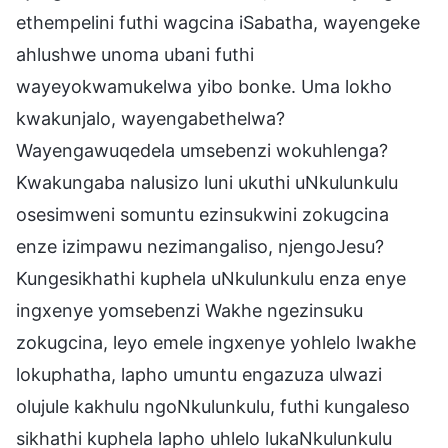
ethempelini futhi wagcina iSabatha, wayengeke
ahlushwe unoma ubani futhi
wayeyokwamukelwa yibo bonke. Uma lokho
kwakunjalo, wayengabethelwa?
Wayengawuqedela umsebenzi wokuhlenga?
Kwakungaba nalusizo luni ukuthi uNkulunkulu
osesimweni somuntu ezinsukwini zokugcina
enze izimpawu nezimangaliso, njengoJesu?
Kungesikhathi kuphela uNkulunkulu enza enye
ingxenye yomsebenzi Wakhe ngezinsuku
zokugcina, leyo emele ingxenye yohlelo lwakhe
lokuphatha, lapho umuntu engazuza ulwazi
olujule kakhulu ngoNkulunkulu, futhi kungaleso
sikhathi kuphela lapho uhlelo lukaNkulunkulu