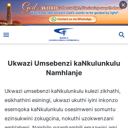
Ukwazi Umsebenzi kaNkulunkulu Namhlanje
Ukwazi Umsebenzi kaNkulunkulu
Namhlanje
Ukwazi umsebenzi kaNkulunkulu kulezi zikhathi,
esikhathini esiningi, ukwazi ukuthi iyini inkonzo
esemqoka kaNkulunkulu osesimweni somuntu
ezinsukwini zokugcina, nokuthi uzokwenzani
emhlabeni. Ngishilo ngaphambili emazwini ami