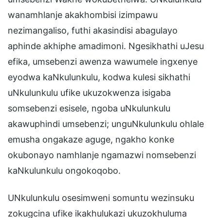
wanamhlanje akakhombisi izimpawu
nezimangaliso, futhi akasindisi abagulayo
aphinde akhiphe amadimoni. Ngesikhathi uJesu
efika, umsebenzi awenza wawumele ingxenye
eyodwa kaNkulunkulu, kodwa kulesi sikhathi
uNkulunkulu ufike ukuzokwenza isigaba
somsebenzi esisele, ngoba uNkulunkulu
akawuphindi umsebenzi; unguNkulunkulu ohlale
emusha ongakaze aguge, ngakho konke
okubonayo namhlanje ngamazwi nomsebenzi
kaNkulunkulu ongokoqobo.
UNkulunkulu osesimweni somuntu wezinsuku
zokugcina ufike ikakhulukazi ukuzokhuluma