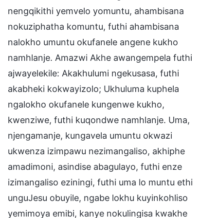
nengqikithi yemvelo yomuntu, ahambisana
nokuziphatha komuntu, futhi ahambisana
nalokho umuntu okufanele angene kukho
namhlanje. Amazwi Akhe awangempela futhi
ajwayelekile: Akakhulumi ngekusasa, futhi
akabheki kokwayizolo; Ukhuluma kuphela
ngalokho okufanele kungenwe kukho,
kwenziwe, futhi kuqondwe namhlanje. Uma,
njengamanje, kungavela umuntu okwazi
ukwenza izimpawu nezimangaliso, akhiphe
amadimoni, asindise abagulayo, futhi enze
izimangaliso eziningi, futhi uma lo muntu ethi
unguJesu obuyile, ngabe lokhu kuyinkohliso
yemimoya emibi, kanye nokulingisa kwakhe