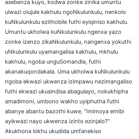
asebenza kuyo, kodwa zonke zinika umuntu
ulwazi olujule kakhulu ngoNkulunkulu, nenkolo
kuNkulunkulu ezithobile futhi eyiqiniso kakhulu.
Umuntu ukholwa kuNkulunkulu ngenxa yazo
zonke izenzo zikaNkulunkulu, nangenxa yokuthi
uNkulunkulu uyamangalisa kakhulu, mkhulu
kakhulu, ngoba unguSomandla, futhi
akanakuqondakala. Uma ukholwa kuNkulunkulu
ngoba ekwazi ukwenza izimpawu nezimangaliso
futhi ekwazi ukusindisa abagulayo, nokukhipha
amadimoni, umbono wakho uyiphutha futhi
abanye abantu bazothi kuwe, “Imimoya emibi
ayikwazi nayo ukwenza izinto ezinjalo?”
Akukhona lokhu ukudida umfanekiso