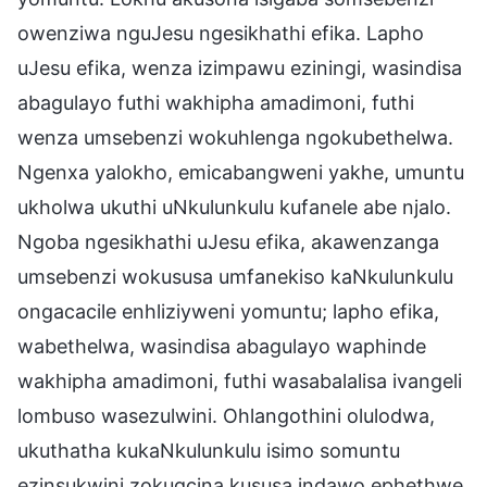
owenziwa nguJesu ngesikhathi efika. Lapho
uJesu efika, wenza izimpawu eziningi, wasindisa
abagulayo futhi wakhipha amadimoni, futhi
wenza umsebenzi wokuhlenga ngokubethelwa.
Ngenxa yalokho, emicabangweni yakhe, umuntu
ukholwa ukuthi uNkulunkulu kufanele abe njalo.
Ngoba ngesikhathi uJesu efika, akawenzanga
umsebenzi wokususa umfanekiso kaNkulunkulu
ongacacile enhliziyweni yomuntu; lapho efika,
wabethelwa, wasindisa abagulayo waphinde
wakhipha amadimoni, futhi wasabalalisa ivangeli
lombuso wasezulwini. Ohlangothini olulodwa,
ukuthatha kukaNkulunkulu isimo somuntu
ezinsukwini zokugcina kususa indawo ephethwe