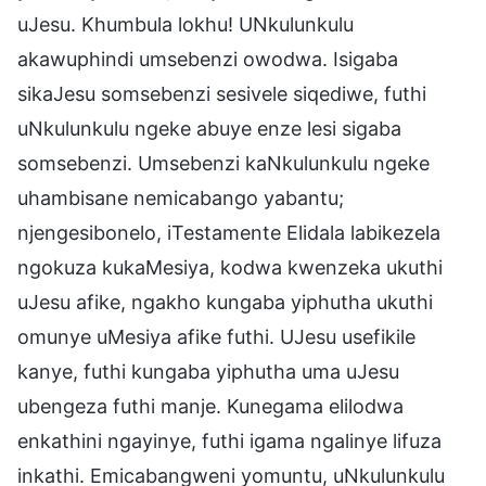
uJesu. Khumbula lokhu! UNkulunkulu
akawuphindi umsebenzi owodwa. Isigaba
sikaJesu somsebenzi sesivele siqediwe, futhi
uNkulunkulu ngeke abuye enze lesi sigaba
somsebenzi. Umsebenzi kaNkulunkulu ngeke
uhambisane nemicabango yabantu;
njengesibonelo, iTestamente Elidala labikezela
ngokuza kukaMesiya, kodwa kwenzeka ukuthi
uJesu afike, ngakho kungaba yiphutha ukuthi
omunye uMesiya afike futhi. UJesu usefikile
kanye, futhi kungaba yiphutha uma uJesu
ubengeza futhi manje. Kunegama elilodwa
enkathini ngayinye, futhi igama ngalinye lifuza
inkathi. Emicabangweni yomuntu, uNkulunkulu