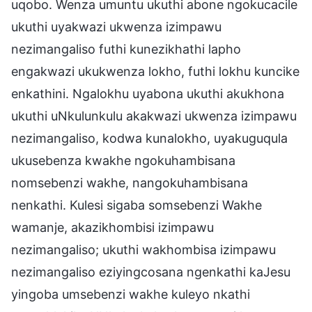
uqobo. Wenza umuntu ukuthi abone ngokucacile
ukuthi uyakwazi ukwenza izimpawu
nezimangaliso futhi kunezikhathi lapho
engakwazi ukukwenza lokho, futhi lokhu kuncike
enkathini. Ngalokhu uyabona ukuthi akukhona
ukuthi uNkulunkulu akakwazi ukwenza izimpawu
nezimangaliso, kodwa kunalokho, uyakuguqula
ukusebenza kwakhe ngokuhambisana
nomsebenzi wakhe, nangokuhambisana
nenkathi. Kulesi sigaba somsebenzi Wakhe
wamanje, akazikhombisi izimpawu
nezimangaliso; ukuthi wakhombisa izimpawu
nezimangaliso eziyingcosana ngenkathi kaJesu
yingoba umsebenzi wakhe kuleyo nkathi