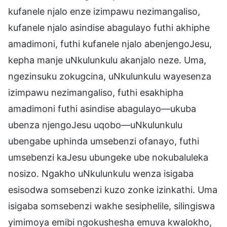
kufanele njalo enze izimpawu nezimangaliso,
kufanele njalo asindise abagulayo futhi akhiphe
amadimoni, futhi kufanele njalo abenjengoJesu,
kepha manje uNkulunkulu akanjalo neze. Uma,
ngezinsuku zokugcina, uNkulunkulu wayesenza
izimpawu nezimangaliso, futhi esakhipha
amadimoni futhi asindise abagulayo—ukuba
ubenza njengoJesu uqobo—uNkulunkulu
ubengabe uphinda umsebenzi ofanayo, futhi
umsebenzi kaJesu ubungeke ube nokubaluleka
nosizo. Ngakho uNkulunkulu wenza isigaba
esisodwa somsebenzi kuzo zonke izinkathi. Uma
isigaba somsebenzi wakhe sesiphelile, silingiswa
yimimoya emibi ngokushesha emuva kwalokho,