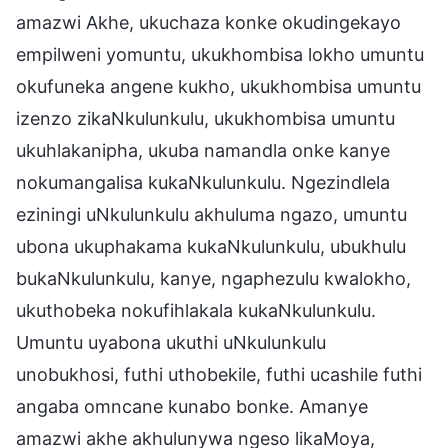
amazwi Akhe, ukuchaza konke okudingekayo
empilweni yomuntu, ukukhombisa lokho umuntu
okufuneka angene kukho, ukukhombisa umuntu
izenzo zikaNkulunkulu, ukukhombisa umuntu
ukuhlakanipha, ukuba namandla onke kanye
nokumangalisa kukaNkulunkulu. Ngezindlela
eziningi uNkulunkulu akhuluma ngazo, umuntu
ubona ukuphakama kukaNkulunkulu, ubukhulu
bukaNkulunkulu, kanye, ngaphezulu kwalokho,
ukuthobeka nokufihlakala kukaNkulunkulu.
Umuntu uyabona ukuthi uNkulunkulu
unobukhosi, futhi uthobekile, futhi ucashile futhi
angaba omncane kunabo bonke. Amanye
amazwi akhe akhulunywa ngeso likaMoya,