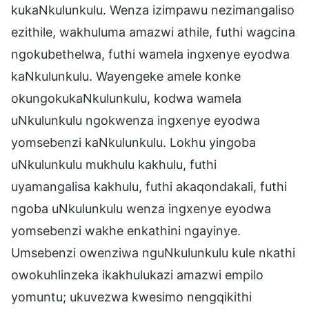
kukaNkulunkulu. Wenza izimpawu nezimangaliso
ezithile, wakhuluma amazwi athile, futhi wagcina
ngokubethelwa, futhi wamela ingxenye eyodwa
kaNkulunkulu. Wayengeke amele konke
okungokukaNkulunkulu, kodwa wamela
uNkulunkulu ngokwenza ingxenye eyodwa
yomsebenzi kaNkulunkulu. Lokhu yingoba
uNkulunkulu mukhulu kakhulu, futhi
uyamangalisa kakhulu, futhi akaqondakali, futhi
ngoba uNkulunkulu wenza ingxenye eyodwa
yomsebenzi wakhe enkathini ngayinye.
Umsebenzi owenziwa nguNkulunkulu kule nkathi
owokuhlinzeka ikakhulukazi amazwi empilo
yomuntu; ukuvezwa kwesimo nengqikithi