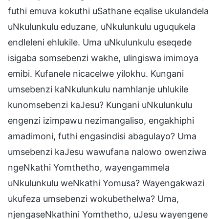
futhi emuva kokuthi uSathane eqalise ukulandela
uNkulunkulu eduzane, uNkulunkulu uguqukela
endleleni ehlukile. Uma uNkulunkulu eseqede
isigaba somsebenzi wakhe, ulingiswa imimoya
emibi. Kufanele nicacelwe yilokhu. Kungani
umsebenzi kaNkulunkulu namhlanje uhlukile
kunomsebenzi kaJesu? Kungani uNkulunkulu
engenzi izimpawu nezimangaliso, engakhiphi
amadimoni, futhi engasindisi abagulayo? Uma
umsebenzi kaJesu wawufana nalowo owenziwa
ngeNkathi Yomthetho, wayengammela
uNkulunkulu weNkathi Yomusa? Wayengakwazi
ukufeza umsebenzi wokubethelwa? Uma,
njengaseNkathini Yomthetho, uJesu wayengene