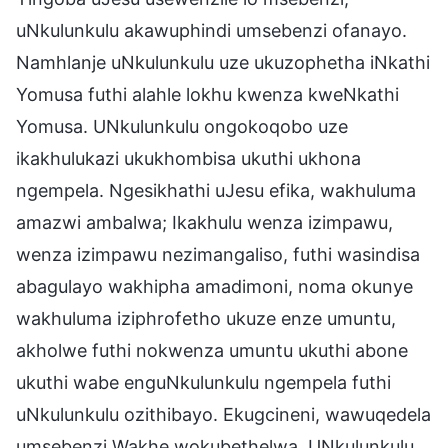
uNkulunkulu akawuphindi umsebenzi ofanayo.
Namhlanje uNkulunkulu uze ukuzophetha iNkathi
Yomusa futhi alahle lokhu kwenza kweNkathi
Yomusa. UNkulunkulu ongokoqobo uze
ikakhulukazi ukukhombisa ukuthi ukhona
ngempela. Ngesikhathi uJesu efika, wakhuluma
amazwi ambalwa; Ikakhulu wenza izimpawu,
wenza izimpawu nezimangaliso, futhi wasindisa
abagulayo wakhipha amadimoni, noma okunye
wakhuluma iziphrofetho ukuze enze umuntu,
akholwe futhi nokwenza umuntu ukuthi abone
ukuthi wabe enguNkulunkulu ngempela futhi
uNkulunkulu ozithibayo. Ekugcineni, wawuqedela
umsebenzi Wakhe wokubethelwa. UNkulunkulu