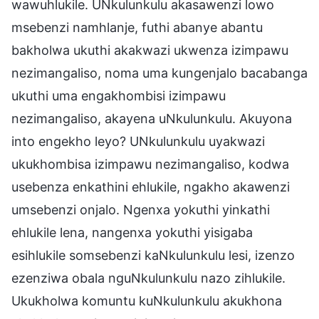
wawuhlukile. UNkulunkulu akasawenzi lowo
msebenzi namhlanje, futhi abanye abantu
bakholwa ukuthi akakwazi ukwenza izimpawu
nezimangaliso, noma uma kungenjalo bacabanga
ukuthi uma engakhombisi izimpawu
nezimangaliso, akayena uNkulunkulu. Akuyona
into engekho leyo? UNkulunkulu uyakwazi
ukukhombisa izimpawu nezimangaliso, kodwa
usebenza enkathini ehlukile, ngakho akawenzi
umsebenzi onjalo. Ngenxa yokuthi yinkathi
ehlukile lena, nangenxa yokuthi yisigaba
esihlukile somsebenzi kaNkulunkulu lesi, izenzo
ezenziwa obala nguNkulunkulu nazo zihlukile.
Ukukholwa komuntu kuNkulunkulu akukhona