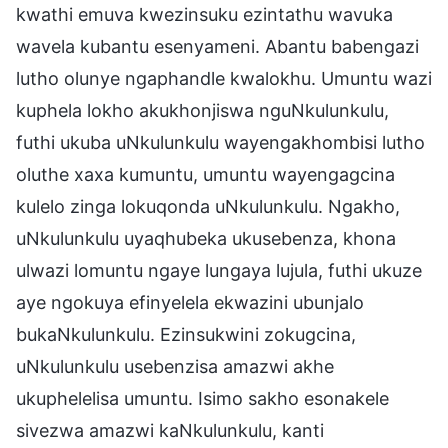
kwathi emuva kwezinsuku ezintathu wavuka
wavela kubantu esenyameni. Abantu babengazi
lutho olunye ngaphandle kwalokhu. Umuntu wazi
kuphela lokho akukhonjiswa nguNkulunkulu,
futhi ukuba uNkulunkulu wayengakhombisi lutho
oluthe xaxa kumuntu, umuntu wayengagcina
kulelo zinga lokuqonda uNkulunkulu. Ngakho,
uNkulunkulu uyaqhubeka ukusebenza, khona
ulwazi lomuntu ngaye lungaya lujula, futhi ukuze
aye ngokuya efinyelela ekwazini ubunjalo
bukaNkulunkulu. Ezinsukwini zokugcina,
uNkulunkulu usebenzisa amazwi akhe
ukuphelelisa umuntu. Isimo sakho esonakele
sivezwa amazwi kaNkulunkulu, kanti