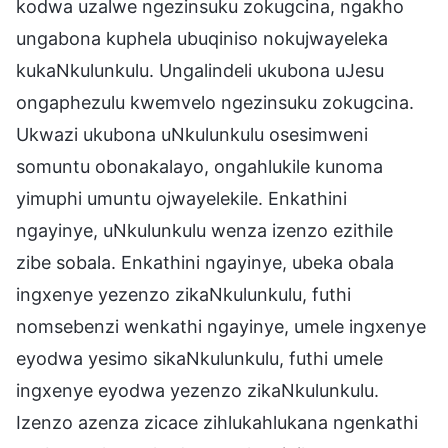
kodwa uzalwe ngezinsuku zokugcina, ngakho
ungabona kuphela ubuqiniso nokujwayeleka
kukaNkulunkulu. Ungalindeli ukubona uJesu
ongaphezulu kwemvelo ngezinsuku zokugcina.
Ukwazi ukubona uNkulunkulu osesimweni
somuntu obonakalayo, ongahlukile kunoma
yimuphi umuntu ojwayelekile. Enkathini
ngayinye, uNkulunkulu wenza izenzo ezithile
zibe sobala. Enkathini ngayinye, ubeka obala
ingxenye yezenzo zikaNkulunkulu, futhi
nomsebenzi wenkathi ngayinye, umele ingxenye
eyodwa yesimo sikaNkulunkulu, futhi umele
ingxenye eyodwa yezenzo zikaNkulunkulu.
Izenzo azenza zicace zihlukahlukana ngenkathi