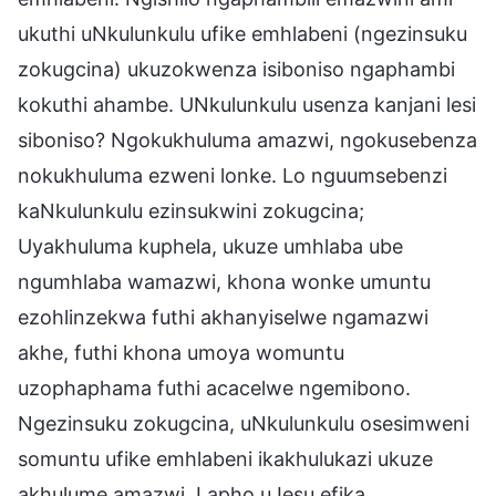
ukuthi uNkulunkulu ufike emhlabeni (ngezinsuku
zokugcina) ukuzokwenza isiboniso ngaphambi
kokuthi ahambe. UNkulunkulu usenza kanjani lesi
siboniso? Ngokukhuluma amazwi, ngokusebenza
nokukhuluma ezweni lonke. Lo nguumsebenzi
kaNkulunkulu ezinsukwini zokugcina;
Uyakhuluma kuphela, ukuze umhlaba ube
ngumhlaba wamazwi, khona wonke umuntu
ezohlinzekwa futhi akhanyiselwe ngamazwi
akhe, futhi khona umoya womuntu
uzophaphama futhi acacelwe ngemibono.
Ngezinsuku zokugcina, uNkulunkulu osesimweni
somuntu ufike emhlabeni ikakhulukazi ukuze
akhulume amazwi. Lapho uJesu efika,