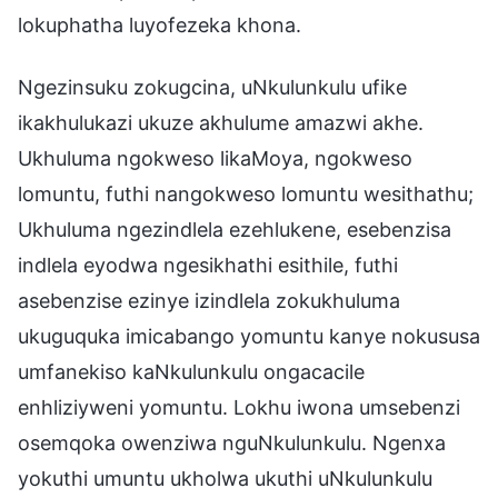
lokuphatha luyofezeka khona.
Ngezinsuku zokugcina, uNkulunkulu ufike
ikakhulukazi ukuze akhulume amazwi akhe.
Ukhuluma ngokweso likaMoya, ngokweso
lomuntu, futhi nangokweso lomuntu wesithathu;
Ukhuluma ngezindlela ezehlukene, esebenzisa
indlela eyodwa ngesikhathi esithile, futhi
asebenzise ezinye izindlela zokukhuluma
ukuguquka imicabango yomuntu kanye nokususa
umfanekiso kaNkulunkulu ongacacile
enhliziyweni yomuntu. Lokhu iwona umsebenzi
osemqoka owenziwa nguNkulunkulu. Ngenxa
yokuthi umuntu ukholwa ukuthi uNkulunkulu