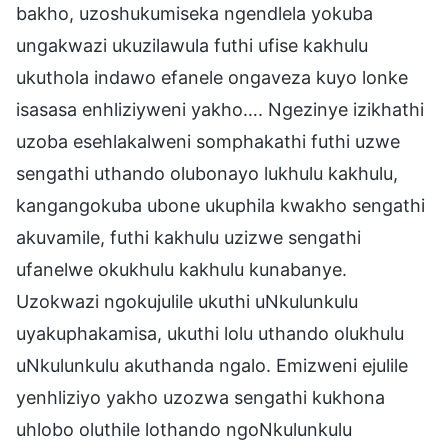
bakho, uzoshukumiseka ngendlela yokuba
ungakwazi ukuzilawula futhi ufise kakhulu
ukuthola indawo efanele ongaveza kuyo lonke
isasasa enhliziyweni yakho…. Ngezinye izikhathi
uzoba esehlakalweni somphakathi futhi uzwe
sengathi uthando olubonayo lukhulu kakhulu,
kangangokuba ubone ukuphila kwakho sengathi
akuvamile, futhi kakhulu uzizwe sengathi
ufanelwe okukhulu kakhulu kunabanye.
Uzokwazi ngokujulile ukuthi uNkulunkulu
uyakuphakamisa, ukuthi lolu uthando olukhulu
uNkulunkulu akuthanda ngalo. Emizweni ejulile
yenhliziyo yakho uzozwa sengathi kukhona
uhlobo oluthile lothando ngoNkulunkulu