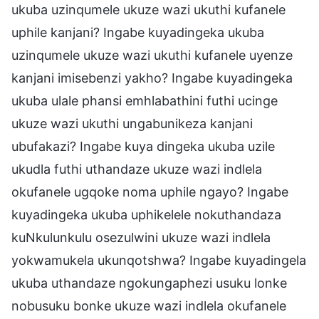
ukuba uzinqumele ukuze wazi ukuthi kufanele
uphile kanjani? Ingabe kuyadingeka ukuba
uzinqumele ukuze wazi ukuthi kufanele uyenze
kanjani imisebenzi yakho? Ingabe kuyadingeka
ukuba ulale phansi emhlabathini futhi ucinge
ukuze wazi ukuthi ungabunikeza kanjani
ubufakazi? Ingabe kuya dingeka ukuba uzile
ukudla futhi uthandaze ukuze wazi indlela
okufanele ugqoke noma uphile ngayo? Ingabe
kuyadingeka ukuba uphikelele nokuthandaza
kuNkulunkulu osezulwini ukuze wazi indlela
yokwamukela ukunqotshwa? Ingabe kuyadingela
ukuba uthandaze ngokungaphezi usuku lonke
nobusuku bonke ukuze wazi indlela okufanele