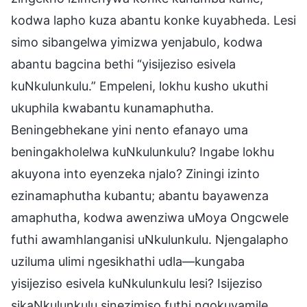
kodwa lapho kuza abantu konke kuyabheda. Lesi
simo sibangelwa yimizwa yenjabulo, kodwa
abantu bagcina bethi “yisijeziso esivela
kuNkulunkulu.” Empeleni, lokhu kusho ukuthi
ukuphila kwabantu kunamaphutha.
Beningebhekane yini nento efanayo uma
beningakholelwa kuNkulunkulu? Ingabe lokhu
akuyona into eyenzeka njalo? Ziningi izinto
ezinamaphutha kubantu; abantu bayawenza
amaphutha, kodwa awenziwa uMoya Ongcwele
futhi awamhlanganisi uNkulunkulu. Njengalapho
uziluma ulimi ngesikhathi udla—kungaba
yisijeziso esivela kuNkulunkulu lesi? Isijeziso
sikaNkulunkulu sinezimiso futhi ngokuvamile