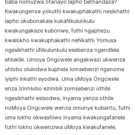
baba nomuzwa ofanayo lapho bethandaza?
Kwakungenxa yokuthi kwakuphakathi nesikhathi
lapho ukubonakala kukaNkulunkulu
kwakungakaze kubonwe, futhi ngaphezu
kwalokho kwakuphakathi neNkathi Yomusa
ngesikhathi uNkulunkulu esebenza ngendlela
ehlukile. Umoya Ongcwele angakwazi ukwenza
uhlobo olulodwa kuphela lomsebenzi nganoma
iyiphi inkathi eyodwa. Uma uMoya Ongcwele
enza izinhlobo ezimbili zomsebenzi othile
ngesikhathi esisodwa, inyama yenza othile
noMoya Ongcwele wenza omunye kubantu, futhi
uma lokho okwashiwo inyama kwakungafanele
futhi lokho okwenziwa uMoya kwakufanele,