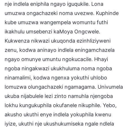
nje indlela eniphila ngayo iguqukile. Lona
umuzwa ongachazeki noma uvezwe. Kuphinde
kube umuzwa wangempela womuntu futhi
ikakhulu umsebenzi kaMoya Ongcwele.
Kukwenza nikwazi ukuqonda ezinhliziyweni
zenu, kodwa aninayo indlela eningamchazela
ngayo omunye umuntu ngokucacile. Hhayi
ngoba ningakwazi ukukhuluma noma ngoba
ninamalimi, kodwa ngenxa yokuthi uhlobo
lomuzwa olungachazeki ngamagama. Univumela
ukuba nijabulele lezi zinto namuhla njengoba
lokhu kungukuphila okufanele nikuphile. Yebo,
akusho ukuthi enye indlela yokuphila kwenu
iyize, ukuthi nje ukushukumiseka ngale ndlela