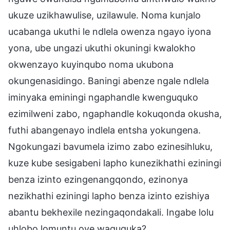
ukuze uzikhawulise, uzilawule. Noma kunjalo
ucabanga ukuthi le ndlela owenza ngayo iyona
yona, ube ungazi ukuthi okuningi kwalokho
okwenzayo kuyinqubo noma ukubona
okungenasidingo. Baningi abenze ngale ndlela
iminyaka eminingi ngaphandle kwenguquko
ezimilweni zabo, ngaphandle kokuqonda okusha,
futhi abangenayo indlela entsha yokungena.
Ngokungazi bavumela izimo zabo ezinesihluku,
kuze kube sesigabeni lapho kunezikhathi eziningi
benza izinto ezingenangqondo, ezinonya
nezikhathi eziningi lapho benza izinto ezishiya
abantu bekhexile nezingaqondakali. Ingabe lolu
uhlobo lomuntu oye waguquka?