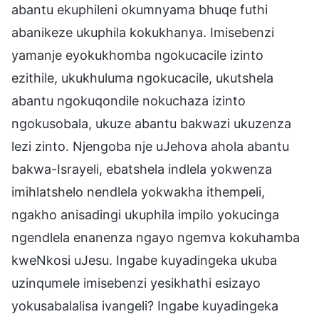
abantu ekuphileni okumnyama bhuqe futhi
abanikeze ukuphila kokukhanya. Imisebenzi
yamanje eyokukhomba ngokucacile izinto
ezithile, ukukhuluma ngokucacile, ukutshela
abantu ngokuqondile nokuchaza izinto
ngokusobala, ukuze abantu bakwazi ukuzenza
lezi zinto. Njengoba nje uJehova ahola abantu
bakwa-Israyeli, ebatshela indlela yokwenza
imihlatshelo nendlela yokwakha ithempeli,
ngakho anisadingi ukuphila impilo yokucinga
ngendlela enanenza ngayo ngemva kokuhamba
kweNkosi uJesu. Ingabe kuyadingeka ukuba
uzinqumele imisebenzi yesikhathi esizayo
yokusabalalisa ivangeli? Ingabe kuyadingeka