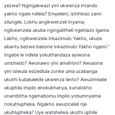
yezwe? Ngingakwazi yini ukwenza intando
yakho ngale ndlela? Empeleni, izinhloso zami
zilungile. Lokhu angikwenzeli inyama;
ngikwenzela ukuba ngingalitheli ngehlazo igama
Lakho, ngikwenzela inkazimulo Yakho, ukuze
abantu bezwe babone inkazimulo Yakho ngami.”
Ingabe le ndlela yokuthandaza ayiwona
umbhedo? Awunawo yini amahloni? Awusona
yini isiwula esizedlula zonke uma ucabanga
ukuthi kubalulekile ukwenza lento? Awuzimisele
ukuphila impilo enokukhanya, kunalokho
unambitha ngamabomu impilo yobumnyama
nokuhlupheka. Ngakho awuziceleli nje
ukuhlupheka? Uye watshelwa ukuthi uphile