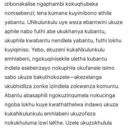
izibonakalise ngaphambi kokuqhubeka
nomsebenzi; lena kumane kuyimibono ethile
yabantu. UNkulunkulu uye weza ebantwini ukuze
aphile nabo futhi abe ukukhanya kubantu,
ukuphila kwabantu nendlela yabantu, futhi lokhu
kuyiqiniso. Yebo, ekuzeni kukaNkulunkulu
emhlabeni, ngokuqinisekile uletha kubantu
indlela esebenzayo nokuphila okufanele isimo
sabo ukuze bakuthokozele—akezelanga
ukubhidliza zonke izindlela zokwenza komuntu.
Abantu abasaphili ngokuzinqumela nokucinga
ngoba lokhu kuye kwathathelwa indawo ukuza
kukaNkulunkulu emhlabeni ukuzofeza
nokukhuluma izwi laKhe. Uzele ukuzokhulula