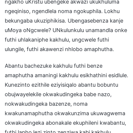
ngakho uKristu ubengeke akwazi ukukhuluma
ngeqiniso, ngendlela noma ngokuphila. Lokhu
bekungaba ukuziphikisa. Ubengasebenza kanje
uMoya oNgcwele? UNkulunkulu unamandla onke
futhi uhlakaniphe kakhulu, ungcwele futhi
ulungile, futhi akawenzi nhlobo amaphutha.
Abantu bachezuke kakhulu futhi benze
amaphutha amaningi kakhulu esikhathini esidlule.
Kunezinto ezithile eziyisiqalo abantu bobuntu
obujwayelekile okwakudingeka babe nazo,
nokwakudingeka bazenze, noma
kwakunamaphutha okwakunzima ukuwagwema
okwakudingeka abonakale ekuphileni kwabantu,
futhi lapho lezi zinto zenziwa kabi kakhulu,