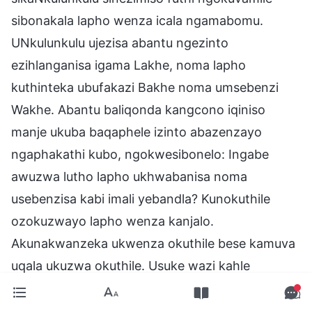
sibonakala lapho wenza icala ngamabomu.
UNkulunkulu ujezisa abantu ngezinto
ezihlanganisa igama Lakhe, noma lapho
kuthinteka ubufakazi Bakhe noma umsebenzi
Wakhe. Abantu baliqonda kangcono iqiniso
manje ukuba baqaphele izinto abazenzayo
ngaphakathi kubo, ngokwesibonelo: Ingabe
awuzwa lutho lapho ukhwabanisa noma
usebenzisa kabi imali yebandla? Kunokuthile
ozokuzwayo lapho wenza kanjalo.
Akunakwanzeka ukwenza okuthile bese kamuva
uqala ukuzwa okuthile. Usuke wazi kahle
enhliziyweni yakho lapho wenza izinto
eziphikisana nonembeza wakho. Nakuba