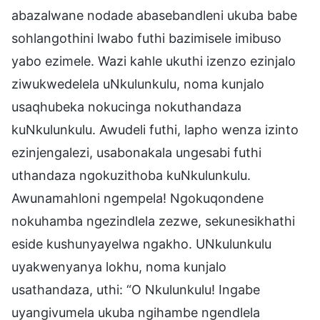
abazalwane nodade abasebandleni ukuba babe
sohlangothini lwabo futhi bazimisele imibuso
yabo ezimele. Wazi kahle ukuthi izenzo ezinjalo
ziwukwedelela uNkulunkulu, noma kunjalo
usaqhubeka nokucinga nokuthandaza
kuNkulunkulu. Awudeli futhi, lapho wenza izinto
ezinjengalezi, usabonakala ungesabi futhi
uthandaza ngokuzithoba kuNkulunkulu.
Awunamahloni ngempela! Ngokuqondene
nokuhamba ngezindlela zezwe, sekunesikhathi
eside kushunyayelwa ngakho. UNkulunkulu
uyakwenyanya lokhu, noma kunjalo
usathandaza, uthi: “O Nkulunkulu! Ingabe
uyangivumela ukuba ngihambe ngendlela