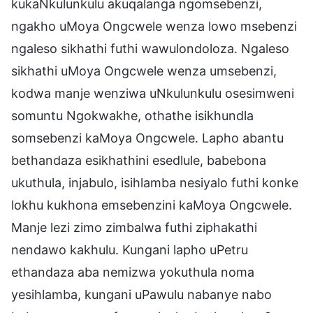
kukaNkulunkulu akuqalanga ngomsebenzi,
ngakho uMoya Ongcwele wenza lowo msebenzi
ngaleso sikhathi futhi wawulondoloza. Ngaleso
sikhathi uMoya Ongcwele wenza umsebenzi,
kodwa manje wenziwa uNkulunkulu osesimweni
somuntu Ngokwakhe, othathe isikhundla
somsebenzi kaMoya Ongcwele. Lapho abantu
bethandaza esikhathini esedlule, babebona
ukuthula, injabulo, isihlamba nesiyalo futhi konke
lokhu kukhona emsebenzini kaMoya Ongcwele.
Manje lezi zimo zimbalwa futhi ziphakathi
nendawo kakhulu. Kungani lapho uPetru
ethandaza aba nemizwa yokuthula noma
yesihlamba, kungani uPawulu nabanye nabo