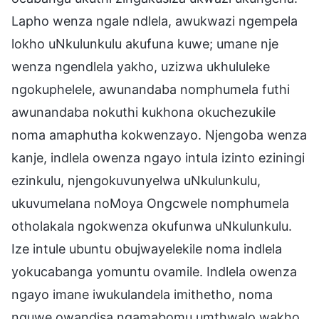
Lapho wenza ngale ndlela, awukwazi ngempela
lokho uNkulunkulu akufuna kuwe; umane nje
wenza ngendlela yakho, uzizwa ukhululeke
ngokuphelele, awunandaba nomphumela futhi
awunandaba nokuthi kukhona okuchezukile
noma amaphutha kokwenzayo. Njengoba wenza
kanje, indlela owenza ngayo intula izinto eziningi
ezinkulu, njengokuvunyelwa uNkulunkulu,
ukuvumelana noMoya Ongcwele nomphumela
otholakala ngokwenza okufunwa uNkulunkulu.
Ize intule ubuntu obujwayelekile noma indlela
yokucabanga yomuntu ovamile. Indlela owenza
ngayo imane iwukulandela imithetho, noma
nguwe owandisa ngamabomu umthwalo wakho