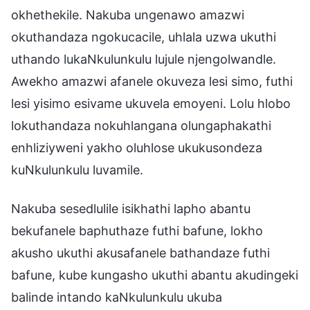
okhethekile. Nakuba ungenawo amazwi
okuthandaza ngokucacile, uhlala uzwa ukuthi
uthando lukaNkulunkulu lujule njengolwandle.
Awekho amazwi afanele okuveza lesi simo, futhi
lesi yisimo esivame ukuvela emoyeni. Lolu hlobo
lokuthandaza nokuhlangana olungaphakathi
enhliziyweni yakho oluhlose ukukusondeza
kuNkulunkulu luvamile.
Nakuba sesedlulile isikhathi lapho abantu
bekufanele baphuthaze futhi bafune, lokho
akusho ukuthi akusafanele bathandaze futhi
bafune, kube kungasho ukuthi abantu akudingeki
balinde intando kaNkulunkulu ukuba