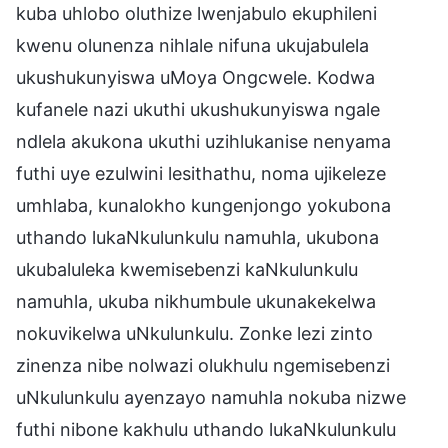
kuba uhlobo oluthize lwenjabulo ekuphileni
kwenu olunenza nihlale nifuna ukujabulela
ukushukunyiswa uMoya Ongcwele. Kodwa
kufanele nazi ukuthi ukushukunyiswa ngale
ndlela akukona ukuthi uzihlukanise nenyama
futhi uye ezulwini lesithathu, noma ujikeleze
umhlaba, kunalokho kungenjongo yokubona
uthando lukaNkulunkulu namuhla, ukubona
ukubaluleka kwemisebenzi kaNkulunkulu
namuhla, ukuba nikhumbule ukunakekelwa
nokuvikelwa uNkulunkulu. Zonke lezi zinto
zinenza nibe nolwazi olukhulu ngemisebenzi
uNkulunkulu ayenzayo namuhla nokuba nizwe
futhi nibone kakhulu uthando lukaNkulunkulu