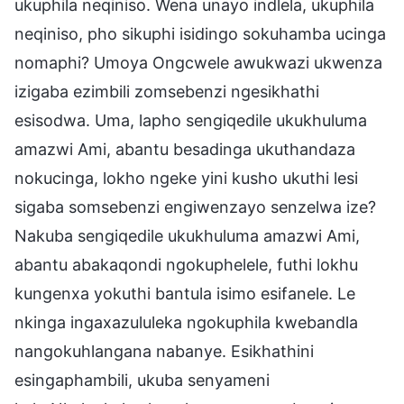
ukuphila neqiniso. Wena unayo indlela, ukuphila
neqiniso, pho sikuphi isidingo sokuhamba ucinga
nomaphi? Umoya Ongcwele awukwazi ukwenza
izigaba ezimbili zomsebenzi ngesikhathi
esisodwa. Uma, lapho sengiqedile ukukhuluma
amazwi Ami, abantu besadinga ukuthandaza
nokucinga, lokho ngeke yini kusho ukuthi lesi
sigaba somsebenzi engiwenzayo senzelwa ize?
Nakuba sengiqedile ukukhuluma amazwi Ami,
abantu abakaqondi ngokuphelele, futhi lokhu
kungenxa yokuthi bantula isimo esifanele. Le
nkinga ingaxazululeka ngokuphila kwebandla
nangokuhlangana nabanye. Esikhathini
esingaphambili, ukuba senyameni