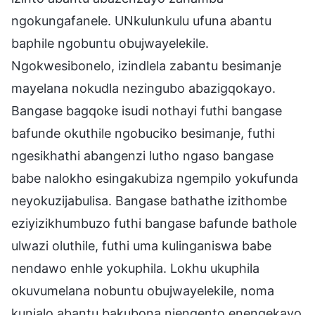
ngokungafanele. UNkulunkulu ufuna abantu
baphile ngobuntu obujwayelekile.
Ngokwesibonelo, izindlela zabantu besimanje
mayelana nokudla nezingubo abazigqokayo.
Bangase bagqoke isudi nothayi futhi bangase
bafunde okuthile ngobuciko besimanje, futhi
ngesikhathi abangenzi lutho ngaso bangase
babe nalokho esingakubiza ngempilo yokufunda
neyokuzijabulisa. Bangase bathathe izithombe
eziyizikhumbuzo futhi bangase bafunde bathole
ulwazi oluthile, futhi uma kulinganiswa babe
nendawo enhle yokuphila. Lokhu ukuphila
okuvumelana nobuntu obujwayelekile, noma
kunjalo abantu bakubona njengento enengekayo