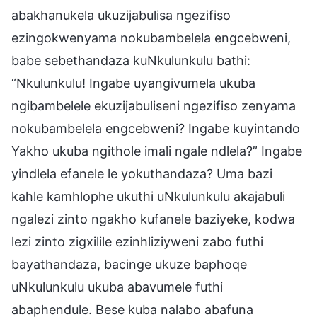
abakhanukela ukuzijabulisa ngezifiso
ezingokwenyama nokubambelela engcebweni,
babe sebethandaza kuNkulunkulu bathi:
“Nkulunkulu! Ingabe uyangivumela ukuba
ngibambelele ekuzijabuliseni ngezifiso zenyama
nokubambelela engcebweni? Ingabe kuyintando
Yakho ukuba ngithole imali ngale ndlela?” Ingabe
yindlela efanele le yokuthandaza? Uma bazi
kahle kamhlophe ukuthi uNkulunkulu akajabuli
ngalezi zinto ngakho kufanele baziyeke, kodwa
lezi zinto zigxilile ezinhliziyweni zabo futhi
bayathandaza, bacinge ukuze baphoqe
uNkulunkulu ukuba abavumele futhi
abaphendule. Bese kuba nalabo abafuna