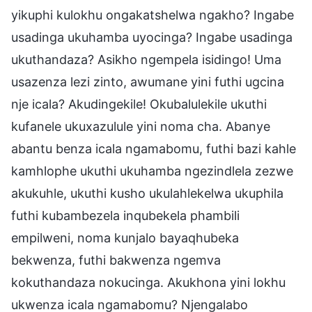
yikuphi kulokhu ongakatshelwa ngakho? Ingabe
usadinga ukuhamba uyocinga? Ingabe usadinga
ukuthandaza? Asikho ngempela isidingo! Uma
usazenza lezi zinto, awumane yini futhi ugcina
nje icala? Akudingekile! Okubalulekile ukuthi
kufanele ukuxazulule yini noma cha. Abanye
abantu benza icala ngamabomu, futhi bazi kahle
kamhlophe ukuthi ukuhamba ngezindlela zezwe
akukuhle, ukuthi kusho ukulahlekelwa ukuphila
futhi kubambezela inqubekela phambili
empilweni, noma kunjalo bayaqhubeka
bekwenza, futhi bakwenza ngemva
kokuthandaza nokucinga. Akukhona yini lokhu
ukwenza icala ngamabomu? Njengalabo