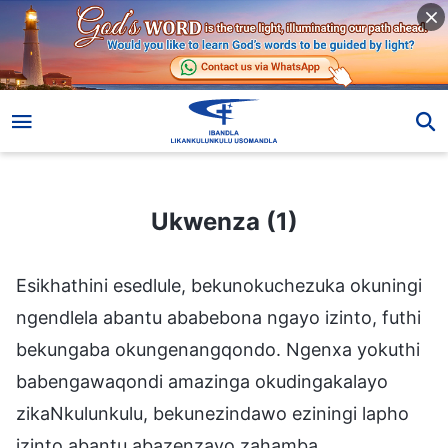
Ukwenza (1)
Ukwenza (1)
Esikhathini esedlule, bekunokuchezuka okuningi
ngendlela abantu ababebona ngayo izinto, futhi
bekungaba okungenangqondo. Ngenxa yokuthi
babengawaqondi amazinga okudingakalayo
zikaNkulunkulu, bekunezindawo eziningi lapho
izinto abantu abazenzayo zahamba