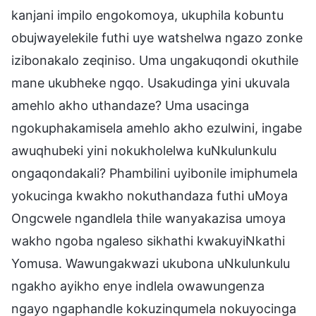
kanjani impilo engokomoya, ukuphila kobuntu
obujwayelekile futhi uye watshelwa ngazo zonke
izibonakalo zeqiniso. Uma ungakuqondi okuthile
mane ukubheke ngqo. Usakudinga yini ukuvala
amehlo akho uthandaze? Uma usacinga
ngokuphakamisela amehlo akho ezulwini, ingabe
awuqhubeki yini nokukholelwa kuNkulunkulu
ongaqondakali? Phambilini uyibonile imiphumela
yokucinga kwakho nokuthandaza futhi uMoya
Ongcwele ngandlela thile wanyakazisa umoya
wakho ngoba ngaleso sikhathi kwakuyiNkathi
Yomusa. Wawungakwazi ukubona uNkulunkulu
ngakho ayikho enye indlela owawungenza
ngayo ngaphandle kokuzinqumela nokuyocinga