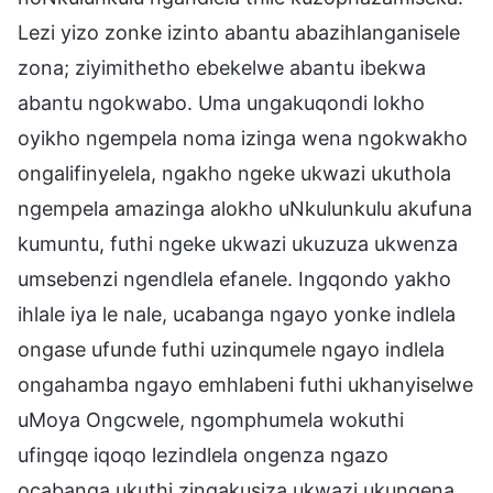
Lezi yizo zonke izinto abantu abazihlanganisele
zona; ziyimithetho ebekelwe abantu ibekwa
abantu ngokwabo. Uma ungakuqondi lokho
oyikho ngempela noma izinga wena ngokwakho
ongalifinyelela, ngakho ngeke ukwazi ukuthola
ngempela amazinga alokho uNkulunkulu akufuna
kumuntu, futhi ngeke ukwazi ukuzuza ukwenza
umsebenzi ngendlela efanele. Ingqondo yakho
ihlale iya le nale, ucabanga ngayo yonke indlela
ongase ufunde futhi uzinqumele ngayo indlela
ongahamba ngayo emhlabeni futhi ukhanyiselwe
uMoya Ongcwele, ngomphumela wokuthi
ufingqe iqoqo lezindlela ongenza ngazo
ocabanga ukuthi zingakusiza ukwazi ukungena.