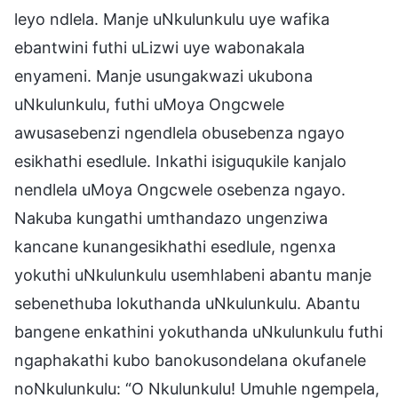
leyo ndlela. Manje uNkulunkulu uye wafika
ebantwini futhi uLizwi uye wabonakala
enyameni. Manje usungakwazi ukubona
uNkulunkulu, futhi uMoya Ongcwele
awusasebenzi ngendlela obusebenza ngayo
esikhathi esedlule. Inkathi isiguqukile kanjalo
nendlela uMoya Ongcwele osebenza ngayo.
Nakuba kungathi umthandazo ungenziwa
kancane kunangesikhathi esedlule, ngenxa
yokuthi uNkulunkulu usemhlabeni abantu manje
sebenethuba lokuthanda uNkulunkulu. Abantu
bangene enkathini yokuthanda uNkulunkulu futhi
ngaphakathi kubo banokusondelana okufanele
noNkulunkulu: “O Nkulunkulu! Umuhle ngempela,