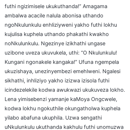
futhi ngizimisele ukukuthanda!” Amagama
ambalwa acacile nalula abonisa uthando
ngoNkulunkulu enhliziyweni yakho futhi lokhu
kujulisa kuphela uthando phakathi kwakho
noNkulunkulu. Ngezinye izikhathi ungase
uzibone uveza ukuvukela, uthi: “O Nkulunkulu!
Kungani ngonakele kangaka!” Ufuna ngempela
ukuzishaya, unezinyembezi emehlweni. Ngalesi
sikhathi, inhliziyo yakho izizwa izisola futhi
icindezelekile kodwa awukwazi ukukuveza lokho.
Lena yimisebenzi yamanje kaMoya Ongcwele,
kodwa lokhu ngokuthile okungatholwa kuphela
yilabo abafuna ukuphila. Uzwa sengathi
uNkulunkulu ukuthanda kakhulu futhi unomuzwa