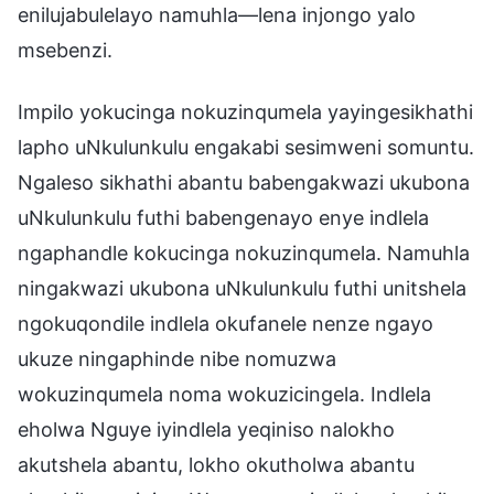
enilujabulelayo namuhla—lena injongo yalo
msebenzi.
Impilo yokucinga nokuzinqumela yayingesikhathi
lapho uNkulunkulu engakabi sesimweni somuntu.
Ngaleso sikhathi abantu babengakwazi ukubona
uNkulunkulu futhi babengenayo enye indlela
ngaphandle kokucinga nokuzinqumela. Namuhla
ningakwazi ukubona uNkulunkulu futhi unitshela
ngokuqondile indlela okufanele nenze ngayo
ukuze ningaphinde nibe nomuzwa
wokuzinqumela noma wokuzicingela. Indlela
eholwa Nguye iyindlela yeqiniso nalokho
akutshela abantu, lokho okutholwa abantu