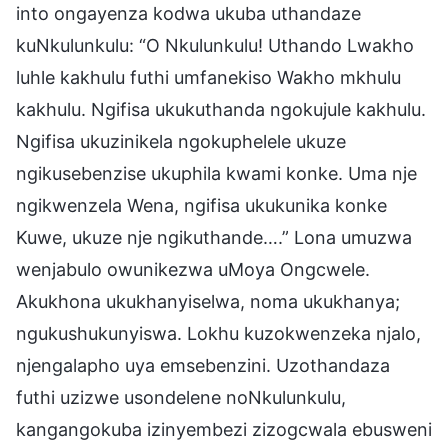
into ongayenza kodwa ukuba uthandaze
kuNkulunkulu: “O Nkulunkulu! Uthando Lwakho
luhle kakhulu futhi umfanekiso Wakho mkhulu
kakhulu. Ngifisa ukukuthanda ngokujule kakhulu.
Ngifisa ukuzinikela ngokuphelele ukuze
ngikusebenzise ukuphila kwami konke. Uma nje
ngikwenzela Wena, ngifisa ukukunika konke
Kuwe, ukuze nje ngikuthande….” Lona umuzwa
wenjabulo owunikezwa uMoya Ongcwele.
Akukhona ukukhanyiselwa, noma ukukhanya;
ngukushukunyiswa. Lokhu kuzokwenzeka njalo,
njengalapho uya emsebenzini. Uzothandaza
futhi uzizwe usondelene noNkulunkulu,
kangangokuba izinyembezi zizogcwala ebusweni