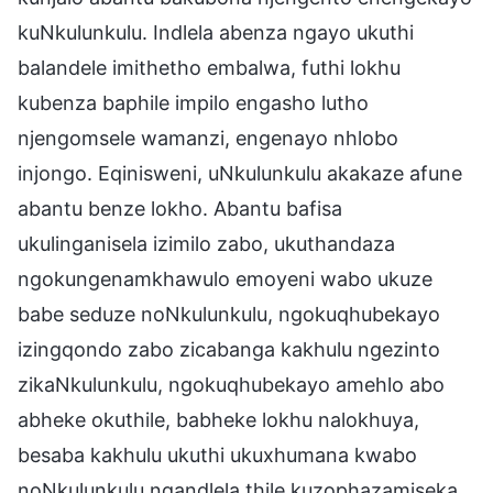
kuNkulunkulu. Indlela abenza ngayo ukuthi
balandele imithetho embalwa, futhi lokhu
kubenza baphile impilo engasho lutho
njengomsele wamanzi, engenayo nhlobo
injongo. Eqinisweni, uNkulunkulu akakaze afune
abantu benze lokho. Abantu bafisa
ukulinganisela izimilo zabo, ukuthandaza
ngokungenamkhawulo emoyeni wabo ukuze
babe seduze noNkulunkulu, ngokuqhubekayo
izingqondo zabo zicabanga kakhulu ngezinto
zikaNkulunkulu, ngokuqhubekayo amehlo abo
abheke okuthile, babheke lokhu nalokhuya,
besaba kakhulu ukuthi ukuxhumana kwabo
noNkulunkulu ngandlela thile kuzophazamiseka.