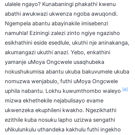
ulalele ngayo? Kunabaningi phakathi kwenu
abathi awukwazi ukwenza ngoba awuqondi.
Ngempela abantu abayinakile imisebenzi
namuhla! Eziningi zalezi zinto ngiye ngazisho
esikhathini eside esedlule, ukuthi nje aninakanga,
akumangazi ukuthi anazi. Yebo, enkathini
yamanje uMoya Ongcwele usaqhubeka
nokushukumisa abantu ukuba bakuvumele ukuba
nomuzwa wenjabulo, futhi uMoya Ongcwele
[a]
uphila nabantu. Lokhu kuwumthombo waleyo
mizwa ekhethekile nejabulisayo evame
ukwenzeka ekuphileni kwakho. Ngezikhathi
ezithile kuba nosuku lapho uzizwa sengathi
uNkulunkulu uthandeka kakhulu futhi ingekho