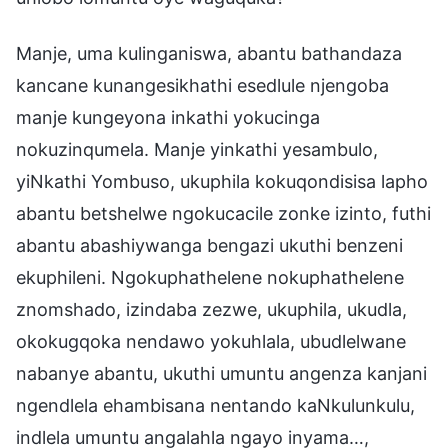
Manje, uma kulinganiswa, abantu bathandaza
kancane kunangesikhathi esedlule njengoba
manje kungeyona inkathi yokucinga
nokuzinqumela. Manje yinkathi yesambulo,
yiNkathi Yombuso, ukuphila kokuqondisisa lapho
abantu betshelwe ngokucacile zonke izinto, futhi
abantu abashiywanga bengazi ukuthi benzeni
ekuphileni. Ngokuphathelene nokuphathelene
znomshado, izindaba zezwe, ukuphila, ukudla,
okokugqoka nendawo yokuhlala, ubudlelwane
nabanye abantu, ukuthi umuntu angenza kanjani
ngendlela ehambisana nentando kaNkulunkulu,
indlela umuntu angalahla ngayo inyama…,