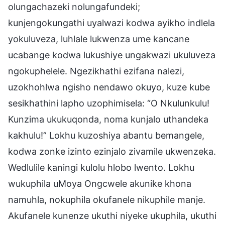
olungachazeki nolungafundeki;
kunjengokungathi uyalwazi kodwa ayikho indlela
yokuluveza, luhlale lukwenza ume kancane
ucabange kodwa lukushiye ungakwazi ukuluveza
ngokuphelele. Ngezikhathi ezifana nalezi,
uzokhohlwa ngisho nendawo okuyo, kuze kube
sesikhathini lapho uzophimisela: “O Nkulunkulu!
Kunzima ukukuqonda, noma kunjalo uthandeka
kakhulu!” Lokhu kuzoshiya abantu bemangele,
kodwa zonke izinto ezinjalo zivamile ukwenzeka.
Wedlulile kaningi kulolu hlobo lwento. Lokhu
wukuphila uMoya Ongcwele akunike khona
namuhla, nokuphila okufanele nikuphile manje.
Akufanele kunenze ukuthi niyeke ukuphila, ukuthi