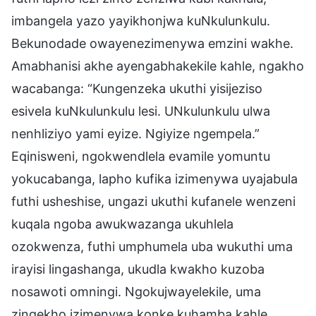
imbangela yazo yayikhonjwa kuNkulunkulu.
Bekunodade owayenezimenywa emzini wakhe.
Amabhanisi akhe ayengabhakekile kahle, ngakho
wacabanga: “Kungenzeka ukuthi yisijeziso
esivela kuNkulunkulu lesi. UNkulunkulu ulwa
nenhliziyo yami eyize. Ngiyize ngempela.”
Eqinisweni, ngokwendlela evamile yomuntu
yokucabanga, lapho kufika izimenywa uyajabula
futhi usheshise, ungazi ukuthi kufanele wenzeni
kuqala ngoba awukwazanga ukuhlela
ozokwenza, futhi umphumela uba wukuthi uma
irayisi lingashanga, ukudla kwakho kuzoba
nosawoti omningi. Ngokujwayelekile, uma
zingekho izimenywa konke kuhamba kahle,