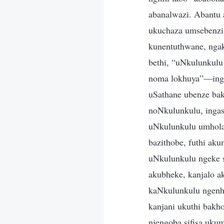
abanalwazi. Abantu
ukuchaza umsebenzi
kunentuthwane, nga
bethi, “uNkulunkulu
noma lokhuya”—inga
uSathane ubenze bak
noNkulunkulu, inga
uNkulunkulu umhola
bazithobe, futhi ak
uNkulunkulu ngeke 
akubheke, kanjalo a
kaNkulunkulu ngenhl
kanjani ukuthi bakh
njengoba sifisa ukum