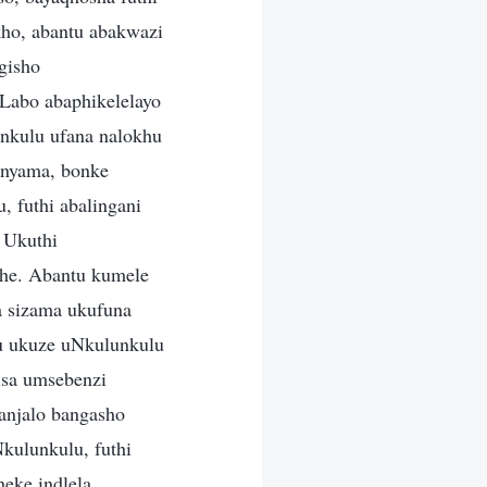
ho, abantu abakwazi
gisho
Labo abaphikelelayo
unkulu ufana nalokhu
inyama, bonke
 futhi abalingani
 Ukuthi
he. Abantu kumele
a sizama ukufuna
u ukuze uNkulunkulu
isa umsebenzi
anjalo bangasho
kulunkulu, futhi
heke indlela