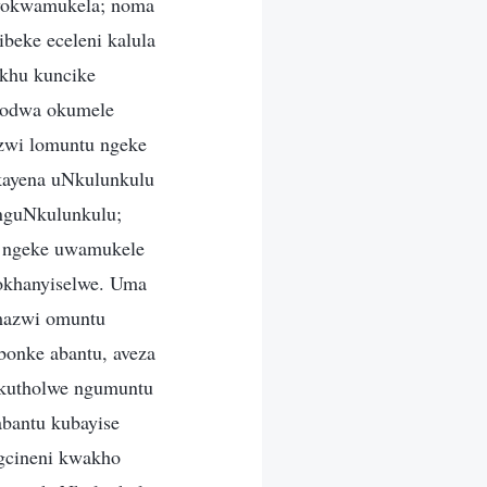
 yokwamukela; noma
ibeke eceleni kalula
okhu kuncike
kodwa okumele
izwi lomuntu ngeke
kayena uNkulunkulu
 nguNkulunkulu;
, ngeke uwamukele
okhanyiselwe. Uma
mazwi omuntu
bonke abantu, aveza
 okutholwe ngumuntu
bantu kubayise
gcineni kwakho