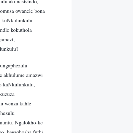
ulu akunasisindo,
nomusa owanele bona
a kuNkulunkulu
ndle kokuthola
gamazi,
lunkulu?
kungaphezulu
he akhulume amazwi
o kaNkulunkulu,
ukuzuza
u wenza kahle
phezulu
muntu. Ngalokho-ke
o, bayaqhosha futhi