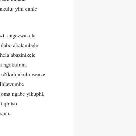
kulu; yini enhle
wi, angezwakala
yilabo abalambele
hela abazinikele
la ngokufuna
, uNkulunkulu wenze
 Mhlawumbe
Noma ngabe yikuphi,
i qiniso
bantu