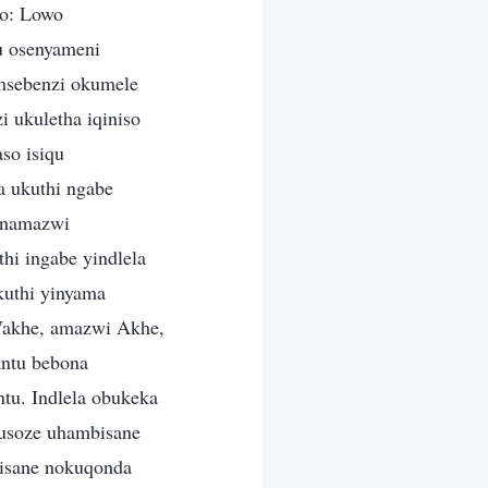
so: Lowo
u osenyameni
msebenzi okumele
 ukuletha iqiniso
so isiqu
a ukuthi ngabe
e namazwi
i ingabe yindlela
kuthi yinyama
Wakhe, amazwi Akhe,
antu bebona
tu. Indlela obukeka
wusoze uhambisane
isane nokuqonda