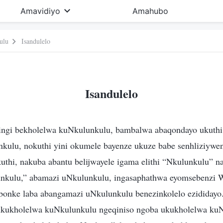
Amavidiyo
Amahubo
ulu
Isandulelo
Isandulelo
ingi bekholelwa kuNkulunkulu, bambalwa abaqondayo ukuthi
ulu, nokuthi yini okumele bayenze ukuze babe senhliziywe
thi, nakuba abantu belijwayele igama elithi “Nkulunkulu” n
nkulu,” abamazi uNkulunkulu, ingasaphathwa eyomsebenzi 
onke laba abangamazi uNkulunkulu benezinkolelo ezididayo.
 ukukholelwa kuNkulunkulu ngeqiniso ngoba ukukholelwa ku