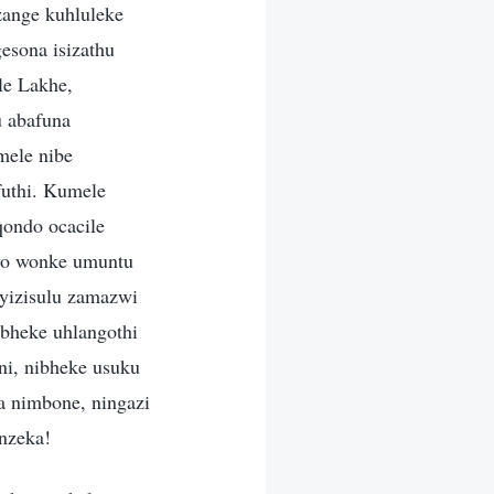
ange kuhluleke
esona isizathu
le Lakhe,
 abafuna
mele nibe
futhi. Kumele
qondo ocacile
awo wonke umuntu
 yizisulu zamazwi
ibheke uhlangothi
ni, nibheke usuku
a nimbone, ningazi
nzeka!