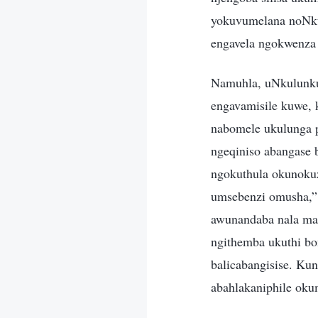
yokuvumelana noNkul
engavela ngokwenza 
Namuhla, uNkulunku
engavamisile kuwe, 
nabomele ukulunga p
ngeqiniso abangase 
ngokuthula okunoku
umsebenzi omusha,”
awunandaba nala ma
ngithemba ukuthi bo
balicabangisise. Kun
abahlakaniphile oku