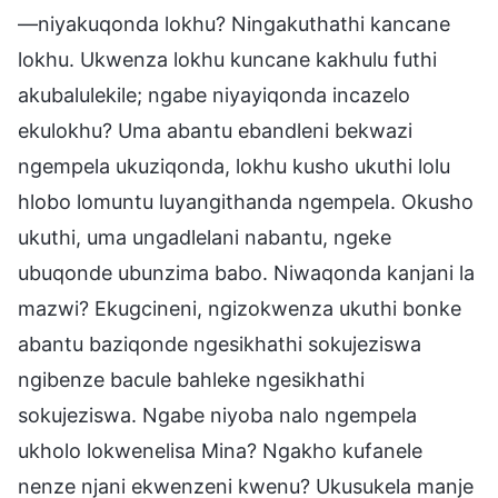
—niyakuqonda lokhu? Ningakuthathi kancane
lokhu. Ukwenza lokhu kuncane kakhulu futhi
akubalulekile; ngabe niyayiqonda incazelo
ekulokhu? Uma abantu ebandleni bekwazi
ngempela ukuziqonda, lokhu kusho ukuthi lolu
hlobo lomuntu luyangithanda ngempela. Okusho
ukuthi, uma ungadlelani nabantu, ngeke
ubuqonde ubunzima babo. Niwaqonda kanjani la
mazwi? Ekugcineni, ngizokwenza ukuthi bonke
abantu baziqonde ngesikhathi sokujeziswa
ngibenze bacule bahleke ngesikhathi
sokujeziswa. Ngabe niyoba nalo ngempela
ukholo lokwenelisa Mina? Ngakho kufanele
nenze njani ekwenzeni kwenu? Ukusukela manje