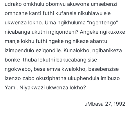
udrako omkhulu obomvu akuwona umsebenzi
omncane kanti futhi kufanele nikuhlawulele
ukwenza lokho. Uma ngikhuluma “ngentengo”
nicabanga ukuthi ngiqondeni? Angeke ngikuxoxe
manje lokhu futhi ngeke nginikeze abantu
izimpendulo eziqondile. Kunalokho, ngibanikeza
bonke ithuba lokuthi bakucabangisise
ngokwabo, bese emva kwalokho, basebenzise
izenzo zabo okuziphatha ukuphendula imibuzo
Yami. Niyakwazi ukwenza lokho?
uMbasa 27, 1992