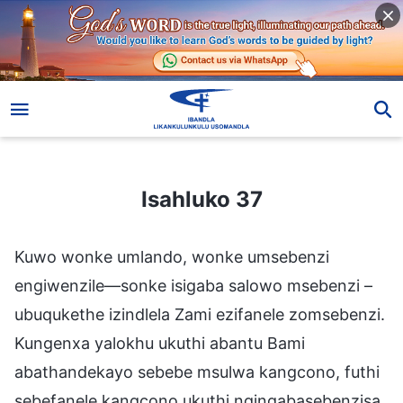
Isahluko 37
Isahluko 37
Kuwo wonke umlando, wonke umsebenzi
engiwenzile—sonke isigaba salowo msebenzi –
ubuqukethe izindlela Zami ezifanele zomsebenzi.
Kungenxa yalokhu ukuthi abantu Bami
abathandekayo sebebe msulwa kangcono, futhi
sebefanele kangcono ukuthi ngingabasebenzisa.