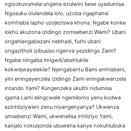
ngizokuvumela ungene ezulwini bese uyadumisa.
Ngosuku olulandela lolo, uzoba ngaphansi
komhlaba lapho uzojeziswa khona. Ngabe konke
lokhu akuzona izidingo zomsebenzi Wami? Ubani
ongahlangabezani nebhadi, futhi ubani
ongazitholi izibusiso ngenxa yezidingo Zami?
Ngabe ningaba imigwili/abehlukile
kokwejwayelekile? Njengabantu Bami emhlabeni,
yini eningayenzela izidingo Zami eningakwenzela
intando Yami? Kungenzeka ukuthi nidumisa
igama Lami elingcwele ngemilomo yenu kodwa
ezinhliziyweni zenu niyangenyanya? Ukwenza
umsebenzi Wami, ukwenelisa inhliziyo Yami,
kanjalo nokuqonda ubuwena kanye nokuhlubuka