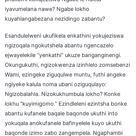
iyavumelana nawe? Ngabe lokho
kuyahlangabezana nezidingo zabantu?
Esandulelweni ukufikela enkathini yokujeziswa
ngizoqala ngokutshela abantu ngencazelo
ejwayelekile “yenkathi” ukuze banganginengi.
Okungukuthi, ngizokwenza izinhlelo zomsebenzi
Wami, ezingeke ziguqulwe muntu, futhi angeke
ngiyeke kalula noma ubani oziguqulayo:
Ngizobalahla. Nizokukhumbula lokho? Konke
lokhu “kuyimigomo.” Ezindleleni ezintsha bonke
abantu kufanele baqale baqonde ukuthi into
yokuqala anokufanele bafinyelele kuyo ukuthi
baqonde izimo zabo zangempela. Ngaphambi