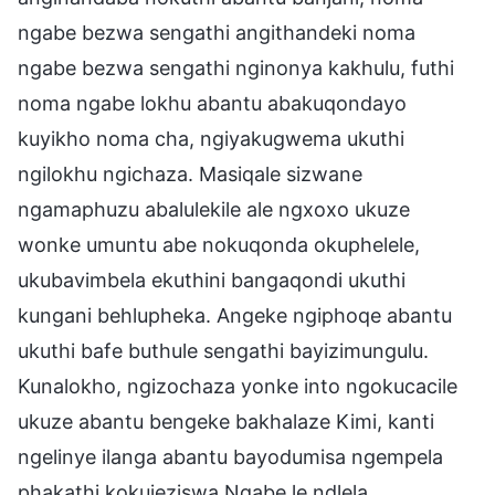
ngabe bezwa sengathi angithandeki noma
ngabe bezwa sengathi nginonya kakhulu, futhi
noma ngabe lokhu abantu abakuqondayo
kuyikho noma cha, ngiyakugwema ukuthi
ngilokhu ngichaza. Masiqale sizwane
ngamaphuzu abalulekile ale ngxoxo ukuze
wonke umuntu abe nokuqonda okuphelele,
ukubavimbela ekuthini bangaqondi ukuthi
kungani behlupheka. Angeke ngiphoqe abantu
ukuthi bafe buthule sengathi bayizimungulu.
Kunalokho, ngizochaza yonke into ngokucacile
ukuze abantu bengeke bakhalaze Kimi, kanti
ngelinye ilanga abantu bayodumisa ngempela
phakathi kokujeziswa Ngabe le ndlela