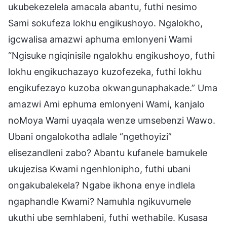
ukubekezelela amacala abantu, futhi nesimo
Sami sokufeza lokhu engikushoyo. Ngalokho,
igcwalisa amazwi aphuma emlonyeni Wami
“Ngisuke ngiqinisile ngalokhu engikushoyo, futhi
lokhu engikuchazayo kuzofezeka, futhi lokhu
engikufezayo kuzoba okwangunaphakade.” Uma
amazwi Ami ephuma emlonyeni Wami, kanjalo
noMoya Wami uyaqala wenze umsebenzi Wawo.
Ubani ongalokotha adlale “ngethoyizi”
elisezandleni zabo? Abantu kufanele bamukele
ukujezisa Kwami ngenhlonipho, futhi ubani
ongakubalekela? Ngabe ikhona enye indlela
ngaphandle Kwami? Namuhla ngikuvumele
ukuthi ube semhlabeni, futhi wethabile. Kusasa