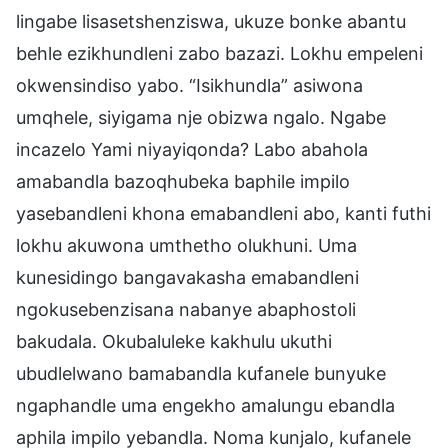
lingabe lisasetshenziswa, ukuze bonke abantu
behle ezikhundleni zabo bazazi. Lokhu empeleni
okwensindiso yabo. “Isikhundla” asiwona
umqhele, siyigama nje obizwa ngalo. Ngabe
incazelo Yami niyayiqonda? Labo abahola
amabandla bazoqhubeka baphile impilo
yasebandleni khona emabandleni abo, kanti futhi
lokhu akuwona umthetho olukhuni. Uma
kunesidingo bangavakasha emabandleni
ngokusebenzisana nabanye abaphostoli
bakudala. Okubaluleke kakhulu ukuthi
ubudlelwano bamabandla kufanele bunyuke
ngaphandle uma engekho amalungu ebandla
aphila impilo yebandla. Noma kunjalo, kufanele