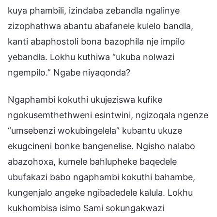
kuya phambili, izindaba zebandla ngalinye
zizophathwa abantu abafanele kulelo bandla,
kanti abaphostoli bona bazophila nje impilo
yebandla. Lokhu kuthiwa “ukuba nolwazi
ngempilo.” Ngabe niyaqonda?
Ngaphambi kokuthi ukujeziswa kufike
ngokusemthethweni esintwini, ngizoqala ngenze
“umsebenzi wokubingelela” kubantu ukuze
ekugcineni bonke bangenelise. Ngisho nalabo
abazohoxa, kumele bahlupheke baqedele
ubufakazi babo ngaphambi kokuthi bahambe,
kungenjalo angeke ngibadedele kalula. Lokhu
kukhombisa isimo Sami sokungakwazi