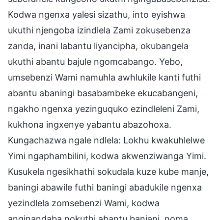
Kodwa ngenxa yalesi sizathu, into eyishwa
ukuthi njengoba izindlela Zami zokusebenza
zanda, inani labantu liyancipha, okubangela
ukuthi abantu bajule ngomcabango. Yebo,
umsebenzi Wami namuhla awhlukile kanti futhi
abantu abaningi basabambeke ekucabangeni,
ngakho ngenxa yezinguquko ezindleleni Zami,
kukhona ingxenye yabantu abazohoxa.
Kungachazwa ngale ndlela: Lokhu kwakuhlelwe
Yimi ngaphambilini, kodwa akwenziwanga Yimi.
Kusukela ngesikhathi sokudala kuze kube manje,
baningi abawile futhi baningi abadukile ngenxa
yezindlela zomsebenzi Wami, kodwa
anginandaba nokuthi abantu banjani, noma