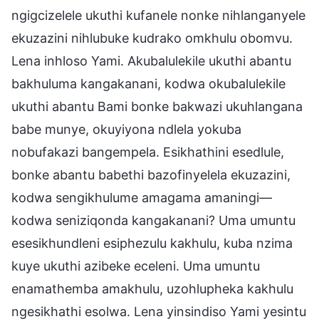
ngigcizelele ukuthi kufanele nonke nihlanganyele
ekuzazini nihlubuke kudrako omkhulu obomvu.
Lena inhloso Yami. Akubalulekile ukuthi abantu
bakhuluma kangakanani, kodwa okubalulekile
ukuthi abantu Bami bonke bakwazi ukuhlangana
babe munye, okuyiyona ndlela yokuba
nobufakazi bangempela. Esikhathini esedlule,
bonke abantu babethi bazofinyelela ekuzazini,
kodwa sengikhulume amagama amaningi—
kodwa seniziqonda kangakanani? Uma umuntu
esesikhundleni esiphezulu kakhulu, kuba nzima
kuye ukuthi azibeke eceleni. Uma umuntu
enamathemba amakhulu, uzohlupheka kakhulu
ngesikhathi esolwa. Lena yinsindiso Yami yesintu