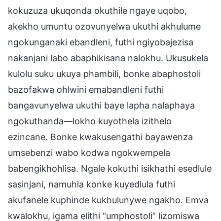
kokuzuza ukuqonda okuthile ngaye uqobo,
akekho umuntu ozovunyelwa ukuthi akhulume
ngokunganaki ebandleni, futhi ngiyobajezisa
nakanjani labo abaphikisana nalokhu. Ukusukela
kulolu suku ukuya phambili, bonke abaphostoli
bazofakwa ohlwini emabandleni futhi
bangavunyelwa ukuthi baye lapha nalaphaya
ngokuthanda—lokho kuyothela izithelo
ezincane. Bonke kwakusengathi bayawenza
umsebenzi wabo kodwa ngokwempela
babengikhohlisa. Ngale kokuthi isikhathi esedlule
sasinjani, namuhla konke kuyedlula futhi
akufanele kuphinde kukhulunywe ngakho. Emva
kwalokhu, igama elithi “umphostoli” lizomiswa