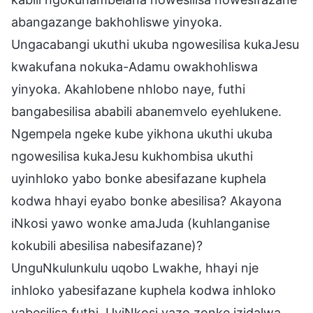
abangazange bakhohliswe yinyoka.
Ungacabangi ukuthi ukuba ngowesilisa kukaJesu
kwakufana nokuka-Adamu owakhohliswa
yinyoka. Akahlobene nhlobo naye, futhi
bangabesilisa ababili abanemvelo eyehlukene.
Ngempela ngeke kube yikhona ukuthi ukuba
ngowesilisa kukaJesu kukhombisa ukuthi
uyinhloko yabo bonke abesifazane kuphela
kodwa hhayi eyabo bonke abesilisa? Akayona
iNkosi yawo wonke amaJuda (kuhlanganise
kokubili abesilisa nabesifazane)?
UnguNkulunkulu uqobo Lwakhe, hhayi nje
inhloko yabesifazane kuphela kodwa inhloko
yabesilisa futhi. UyiNkosi yazo zonke izidalwa