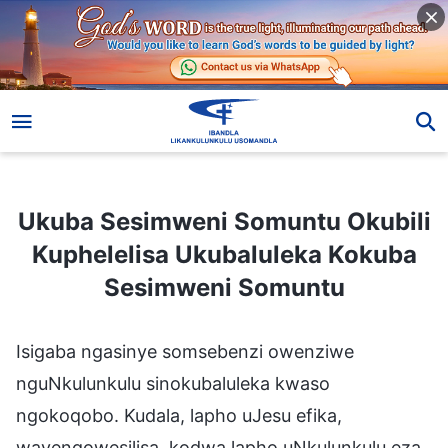
Ukuba Sesimweni Somuntu Okubili Kuphelelisa Ukubaluleka Kokuba Sesimweni Somuntu
Ukuba Sesimweni Somuntu Okubili
Kuphelelisa Ukubaluleka Kokuba
Sesimweni Somuntu
Isigaba ngasinye somsebenzi owenziwe
nguNkulunkulu sinokubaluleka kwaso
ngokoqobo. Kudala, lapho uJesu efika,
wayengowesilisa, kodwa lapho uNkulunkulu eza