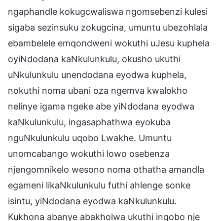
ngaphandle kokugcwaliswa ngomsebenzi kulesi
sigaba sezinsuku zokugcina, umuntu ubezohlala
ebambelele emqondweni wokuthi uJesu kuphela
oyiNdodana kaNkulunkulu, okusho ukuthi
uNkulunkulu unendodana eyodwa kuphela,
nokuthi noma ubani oza ngemva kwalokho
nelinye igama ngeke abe yiNdodana eyodwa
kaNkulunkulu, ingasaphathwa eyokuba
nguNkulunkulu uqobo Lwakhe. Umuntu
unomcabango wokuthi lowo osebenza
njengomnikelo wesono noma othatha amandla
egameni likaNkulunkulu futhi ahlenge sonke
isintu, yiNdodana eyodwa kaNkulunkulu.
Kukhona abanye abakholwa ukuthi inqobo nje