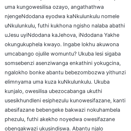
uma kungowesilisa ozayo, angathathwa
njengeNdodana eyodwa kaNkulunkulu nomele
uNkulunkulu, futhi kukhona ngisho nalaba abathi
uJesu uyiNdodana kaJehova, iNdodana Yakhe
okungukuphela kwayo. Ingabe lokhu akuwona
umcabango ojulile womuntu? Ukuba lesi sigaba
somsebenzi asenziwanga enkathini yokugcina,
ngalokho bonke abantu bebezombozwa yithunzi
elimnyama uma kuza kuNkulunkulu. Ukuba
kunjalo, owesilisa ubezocabanga ukuthi
usesikhundleni esiphezulu kunowesifazane, kanti
abesifazane bebengeke bakwazi nokuhambela
phezulu, futhi akekho noyedwa owesifazane
obengakwazi ukusindiswa. Abantu njalo