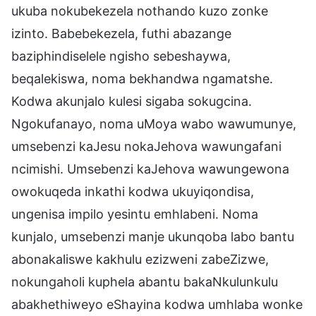
ukuba nokubekezela nothando kuzo zonke
izinto. Babebekezela, futhi abazange
baziphindiselele ngisho sebeshaywa,
beqalekiswa, noma bekhandwa ngamatshe.
Kodwa akunjalo kulesi sigaba sokugcina.
Ngokufanayo, noma uMoya wabo wawumunye,
umsebenzi kaJesu nokaJehova wawungafani
ncimishi. Umsebenzi kaJehova wawungewona
owokuqeda inkathi kodwa ukuyiqondisa,
ungenisa impilo yesintu emhlabeni. Noma
kunjalo, umsebenzi manje ukunqoba labo bantu
abonakaliswe kakhulu ezizweni zabeZizwe,
nokungaholi kuphela abantu bakaNkulunkulu
abakhethiweyo eShayina kodwa umhlaba wonke