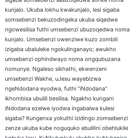
kunjalo. Ukuba lokhu kwakunjalo, lesi sigaba
somsebenzi bekuzodingeka ukuba siqedwe
ngowesilisa futhi umsebenzi ubuzoqedwa noma
kunjalo. Umsebenzi owenziwe kuzo zombili
izigaba ubaluleke ngokulinganayo; awukho
umsebenzi ophindwayo noma ongqubuzana
nomunye. Ngaleso sikhathi, ekwenzeni
umsebenzi Wakhe, uJesu wayebizwa
ngeNdodana eyodwa, futhi “iNdodana”
ikhombisa ubulili besilisa. Ngakho kungani
iNdodana ezelwe iyodwa ingabalwa kulesi
sigaba? Kungenxa yokuthi izidingo zomsebenzi
zenze ukuba kube noguquko ebulilini obehlukile
kobukaJesu. KuNkulunkulu akukho kuhlukanisa