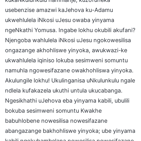
usebenzise amazwi kaJehova ku-Adamu
ukwehlulela iNkosi uJesu owaba yinyama
ngeNkathi Yomusa. Ingabe lokhu okubili akufani?
Njengoba wahlulela iNkosi uJesu ngokowesilisa
ongazange akhohliswe yinyoka, awukwazi-ke
ukwahlulela iqiniso lokuba sesimweni somuntu
namuhla ngowesifazane owakhohliswa yinyoka.
Akulungile lokhu! Ukulinganisa uNkulunkulu ngale
ndlela kufakazela ukuthi untula ukucabanga.
Ngesikhathi uJehova eba yinyama kabili, ubulili
bokuba sesimweni somuntu Kwakhe
babuhlobene nowesilisa nowesifazane
abangazange bakhohliswe yinyoka; ube yinyama
kabili ngokuhambelana nowesilisa nowesifazane