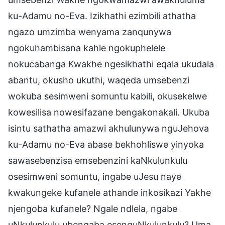
ku-Adamu no-Eva. Izikhathi ezimbili athatha
ngazo umzimba wenyama zanqunywa
ngokuhambisana kahle ngokuphelele
nokucabanga Kwakhe ngesikhathi eqala ukudala
abantu, okusho ukuthi, waqeda umsebenzi
wokuba sesimweni somuntu kabili, okusekelwe
kowesilisa nowesifazane bengakonakali. Ukuba
isintu sathatha amazwi akhulunywa nguJehova
ku-Adamu no-Eva abase bekhohliswe yinyoka
sawasebenzisa emsebenzini kaNkulunkulu
osesimweni somuntu, ingabe uJesu naye
kwakungeke kufanele athande inkosikazi Yakhe
njengoba kufanele? Ngale ndlela, ngabe
uNkulunkulu ubengaba esenguNkulunkulu? Uma