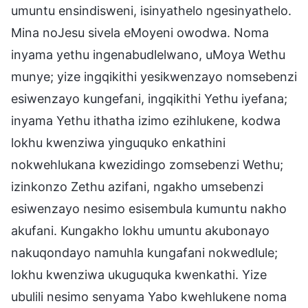
umuntu ensindisweni, isinyathelo ngesinyathelo.
Mina noJesu sivela eMoyeni owodwa. Noma
inyama yethu ingenabudlelwano, uMoya Wethu
munye; yize ingqikithi yesikwenzayo nomsebenzi
esiwenzayo kungefani, ingqikithi Yethu iyefana;
inyama Yethu ithatha izimo ezihlukene, kodwa
lokhu kwenziwa yinguquko enkathini
nokwehlukana kwezidingo zomsebenzi Wethu;
izinkonzo Zethu azifani, ngakho umsebenzi
esiwenzayo nesimo esisembula kumuntu nakho
akufani. Kungakho lokhu umuntu akubonayo
nakuqondayo namuhla kungafani nokwedlule;
lokhu kwenziwa ukuguquka kwenkathi. Yize
ubulili nesimo senyama Yabo kwehlukene noma