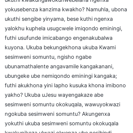
yokusebenza kanzima kwakho? Namuhla, ubona
ukuthi sengibe yinyama, bese kuthi ngenxa
yalokhu kuphela usugcwele imiqondo eminingi,
futhi usufunde imicabango engenakubalwa
kuyona. Ukuba bekungekhona ukuba Kwami
sesimweni somuntu, ngisho ngabe
ubunamathalente angavamile kangakanani,
ubungeke ube nemiqondo eminingi kangaka;
futhi akukhona yini lapho kusuka khona imibono
yakho? Ukuba uJesu wayengakaze abe
sesimweni somuntu okokuqala, wawuyokwazi
ngokuba sesimweni somuntu? Akungenxa
yokuthi ukuba sesimweni somuntu okokuqala
kwakunikeza ulwazi olwenza ube nesibindi