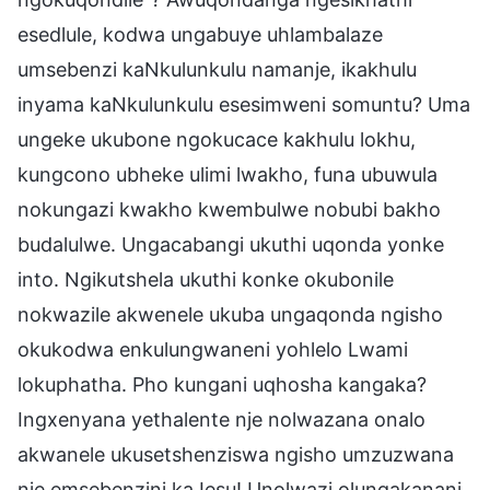
esedlule, kodwa ungabuye uhlambalaze
umsebenzi kaNkulunkulu namanje, ikakhulu
inyama kaNkulunkulu esesimweni somuntu? Uma
ungeke ukubone ngokucace kakhulu lokhu,
kungcono ubheke ulimi lwakho, funa ubuwula
nokungazi kwakho kwembulwe nobubi bakho
budalulwe. Ungacabangi ukuthi uqonda yonke
into. Ngikutshela ukuthi konke okubonile
nokwazile akwenele ukuba ungaqonda ngisho
okukodwa enkulungwaneni yohlelo Lwami
lokuphatha. Pho kungani uqhosha kangaka?
Ingxenyana yethalente nje nolwazana onalo
akwanele ukusetshenziswa ngisho umzuzwana
nje emsebenzini kaJesu! Unolwazi olungakanani