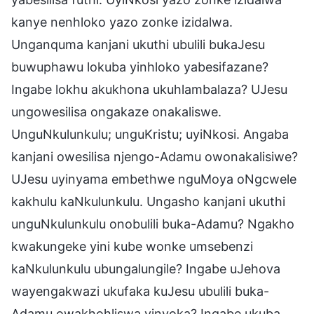
kanye nenhloko yazo zonke izidalwa.
Unganquma kanjani ukuthi ubulili bukaJesu
buwuphawu lokuba yinhloko yabesifazane?
Ingabe lokhu akukhona ukuhlambalaza? UJesu
ungowesilisa ongakaze onakaliswe.
UnguNkulunkulu; unguKristu; uyiNkosi. Angaba
kanjani owesilisa njengo-Adamu owonakalisiwe?
UJesu uyinyama embethwe nguMoya oNgcwele
kakhulu kaNkulunkulu. Ungasho kanjani ukuthi
unguNkulunkulu onobulili buka-Adamu? Ngakho
kwakungeke yini kube wonke umsebenzi
kaNkulunkulu ubungalungile? Ingabe uJehova
wayengakwazi ukufaka kuJesu ubulili buka-
Adamu owakhohliswa yinyoka? Ingabe ukuba