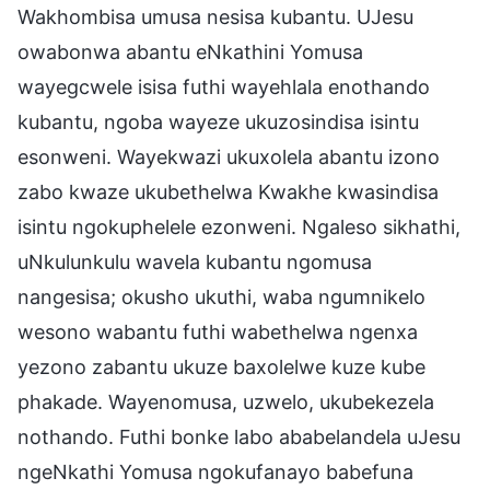
Wakhombisa umusa nesisa kubantu. UJesu
owabonwa abantu eNkathini Yomusa
wayegcwele isisa futhi wayehlala enothando
kubantu, ngoba wayeze ukuzosindisa isintu
esonweni. Wayekwazi ukuxolela abantu izono
zabo kwaze ukubethelwa Kwakhe kwasindisa
isintu ngokuphelele ezonweni. Ngaleso sikhathi,
uNkulunkulu wavela kubantu ngomusa
nangesisa; okusho ukuthi, waba ngumnikelo
wesono wabantu futhi wabethelwa ngenxa
yezono zabantu ukuze baxolelwe kuze kube
phakade. Wayenomusa, uzwelo, ukubekezela
nothando. Futhi bonke labo ababelandela uJesu
ngeNkathi Yomusa ngokufanayo babefuna