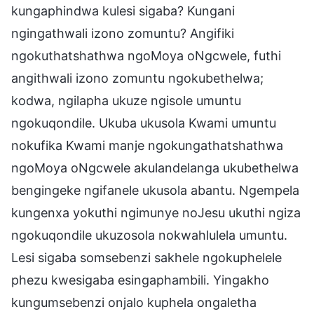
kungaphindwa kulesi sigaba? Kungani
ngingathwali izono zomuntu? Angifiki
ngokuthatshathwa ngoMoya oNgcwele, futhi
angithwali izono zomuntu ngokubethelwa;
kodwa, ngilapha ukuze ngisole umuntu
ngokuqondile. Ukuba ukusola Kwami umuntu
nokufika Kwami manje ngokungathatshathwa
ngoMoya oNgcwele akulandelanga ukubethelwa
bengingeke ngifanele ukusola abantu. Ngempela
kungenxa yokuthi ngimunye noJesu ukuthi ngiza
ngokuqondile ukuzosola nokwahlulela umuntu.
Lesi sigaba somsebenzi sakhele ngokuphelele
phezu kwesigaba esingaphambili. Yingakho
kungumsebenzi onjalo kuphela ongaletha