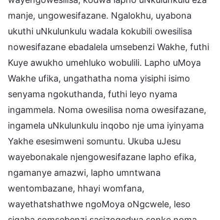
manje, ungowesifazane. Ngalokhu, uyabona
ukuthi uNkulunkulu wadala kokubili owesilisa
nowesifazane ebadalela umsebenzi Wakhe, futhi
Kuye awukho umehluko wobulili. Lapho uMoya
Wakhe ufika, ungathatha noma yisiphi isimo
senyama ngokuthanda, futhi leyo nyama
ingammela. Noma owesilisa noma owesifazane,
ingamela uNkulunkulu inqobo nje uma iyinyama
Yakhe esesimweni somuntu. Ukuba uJesu
wayebonakale njengowesifazane lapho efika,
ngamanye amazwi, lapho umntwana
wentombazane, hhayi womfana,
wayethatshathwe ngoMoya oNgcwele, leso
sigaba somsebenzi sasizoqedwa sonke noma