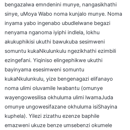
bengazalwa emndenini munye, nangasikhathi
sinye, uMoya Wabo noma kunjalo munye. Noma
inyama yabo ingenabo ubudlelwane begazi
nenyama nganoma iyiphi indlela, lokhu
akukuphikisi ukuthi bawukuba sesimweni
somuntu kukaNkulunkulu ngezikhathi ezimbili
ezingefani. Yiqiniso elingephikwe ukuthi
bayinyama esesimweni somuntu
kukaNkulunkulu, yize bengenagazi elifanayo
noma ulimi oluvamile lwabantu (omunye
wayengowesilisa okhuluma ulimi lwamaJuda
omunye ungowesifazane okhuluma isiShayina
kuphela). Yilezi zizathu ezenze baphile
emazweni ukuze benze umsebenzi okumele