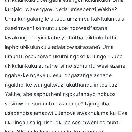
kunjalo, wayengawuqeda umsebenzi Wakhe?
Uma kungalungile ukuba umzimba kaNkulunkulu
osesimweni somuntu ube ngowesifazane
kwakungeke yini kube yiphutha elikhulu futhi
lapho uNkulunkulu edala owesifazane? Uma
umuntu esakholwa ukuthi ngeke kulunge ukuba
uNkulunkuku athathe isimo somuntu wesifazane,
ngabe-ke ngeke uJesu, ongazange ashade
ngakho-ke wangakwazi ukuthanda inkosikazi
Yakhe, abe sephutheni ngokufanayo nokuba
sesimweni somuntu kwamanje? Njengoba
usebenzisa amazwi uJehova awakhuluma ku-Eva
ukulinganisa iqiniso lokuba sesimweni somuntu
kukaNkulunkulu namhlanje, kuzofuneka