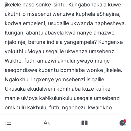
jikelele naso sonke isintu. Kungabonakala kuwe
ukuthi lo msebenzi wenziwa kuphela eShayina,
kodwa empeleni, usuqalile ukwanda naphesheya.
Kungani abantu abavela kwamanye amazwe,
njalo nje, befuna indlela yangempela? Kungenxa
yokuthi uMoya useqalile ukwenza umsebenzi
Wakhe, futhi amazwi akhulunywayo manje
aseqondiswe kubantu bomhlaba wonke jikelele.
Ngalokhu, ingxenye yomsebenzi isiqalile.
Ukusuka ekudalweni komhlaba kuze kufike
manje uMoya kaNkulunkulu useqale umsebenzi
omkhulu kakhulu, futhi ngaphezu kwalokho
sewenze imisebenzi ehlukene ngezinkathi
ezahlukene futhi ezizweni ezahlukene. Abantu