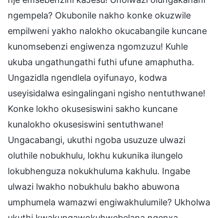
ngempela? Okubonile nakho konke okuzwile
empilweni yakho nalokho okucabangile kuncane
kunomsebenzi engiwenza ngomzuzu! Kuhle
ukuba ungathungathi futhi ufune amaphutha.
Ungazidla ngendlela oyifunayo, kodwa
useyisidalwa esingalingani ngisho nentuthwane!
Konke lokho okusesiswini sakho kuncane
kunalokho okusesiswini sentuthwane!
Ungacabangi, ukuthi ngoba usuzuze ulwazi
oluthile nobukhulu, lokhu kukunika ilungelo
lokubhenguza nokukhuluma kakhulu. Ingabe
ulwazi lwakho nobukhulu bakho abuwona
umphumela wamazwi engiwakhulumile? Ukholwa
ukuthi kwakungawokuhwebelana ngenxa