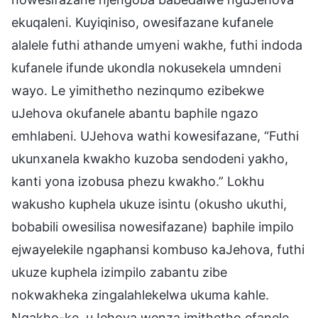
ekuqaleni. Kuyiqiniso, owesifazane kufanele
alalele futhi athande umyeni wakhe, futhi indoda
kufanele ifunde ukondla nokusekela umndeni
wayo. Le yimithetho nezinqumo ezibekwe
uJehova okufanele abantu baphile ngazo
emhlabeni. UJehova wathi kowesifazane, “Futhi
ukunxanela kwakho kuzoba sendodeni yakho,
kanti yona izobusa phezu kwakho.” Lokhu
wakusho kuphela ukuze isintu (okusho ukuthi,
bobabili owesilisa nowesifazane) baphile impilo
ejwayelekile ngaphansi kombuso kaJehova, futhi
ukuze kuphela izimpilo zabantu zibe
nokwakheka zingalahlekelwa ukuma kahle.
Ngakho-ke, uJehova wenza imithetho efanele