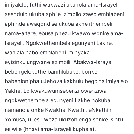
imiyalelo, futhi wakwazi ukuhola ama-Israyeli
asendulo ukuba aphile izimpilo zawo emhlabeni
aphinde awaqondise ukuba akhe ithempeli
nama-altare, ebusa phezu kwawo wonke ama-
Israyeli. Ngokwethembela egunyeni Lakhe,
wahlala nabo emhlabeni iminyaka
eyizinkulungwane ezimbili. Abakwa-Israyeli
bebengelokothe bamhlubuke; bonke
babehlonipha uJehova kakhulu begcina imiyalelo
Yakhe. Lo kwakuwumsebenzi owenziwa
ngokwethembela egunyeni Lakhe nokuba
namandla onke Kwakhe. Kwathi, eNkathini
Yomusa, uJesu weza ukuzohlenga sonke isintu
esiwile (hhayi ama-Israyeli kuphela).