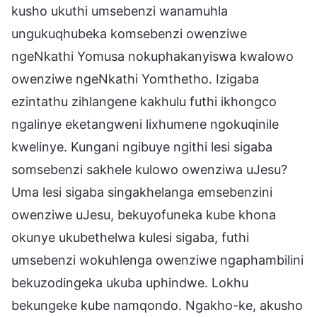
kusho ukuthi umsebenzi wanamuhla
ungukuqhubeka komsebenzi owenziwe
ngeNkathi Yomusa nokuphakanyiswa kwalowo
owenziwe ngeNkathi Yomthetho. Izigaba
ezintathu zihlangene kakhulu futhi ikhongco
ngalinye eketangweni lixhumene ngokuqinile
kwelinye. Kungani ngibuye ngithi lesi sigaba
somsebenzi sakhele kulowo owenziwa uJesu?
Uma lesi sigaba singakhelanga emsebenzini
owenziwe uJesu, bekuyofuneka kube khona
okunye ukubethelwa kulesi sigaba, futhi
umsebenzi wokuhlenga owenziwe ngaphambilini
bekuzodingeka ukuba uphindwe. Lokhu
bekungeke kube namqondo. Ngakho-ke, akusho