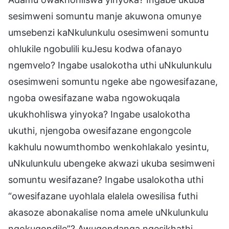
sesimweni somuntu manje akuwona omunye
umsebenzi kaNkulunkulu osesimweni somuntu
ohlukile ngobulili kuJesu kodwa ofanayo
ngemvelo? Ingabe usalokotha uthi uNkulunkulu
osesimweni somuntu ngeke abe ngowesifazane,
ngoba owesifazane waba ngowokuqala
ukukhohliswa yinyoka? Ingabe usalokotha
ukuthi, njengoba owesifazane engongcole
kakhulu nowumthombo wenkohlakalo yesintu,
uNkulunkulu ubengeke akwazi ukuba sesimweni
somuntu wesifazane? Ingabe usalokotha uthi
“owesifazane uyohlala elalela owesilisa futhi
akasoze abonakalise noma amele uNkulunkulu
ngokuqondile”? Awuqondanga ngesikhathi