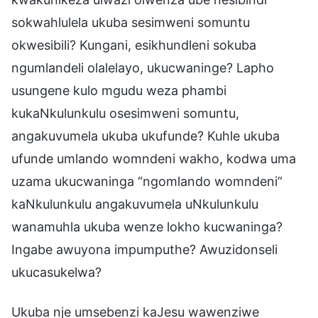
sokwahlulela ukuba sesimweni somuntu
okwesibili? Kungani, esikhundleni sokuba
ngumlandeli olalelayo, ukucwaninge? Lapho
usungene kulo mgudu weza phambi
kukaNkulunkulu osesimweni somuntu,
angakuvumela ukuba ukufunde? Kuhle ukuba
ufunde umlando womndeni wakho, kodwa uma
uzama ukucwaninga “ngomlando womndeni”
kaNkulunkulu angakuvumela uNkulunkulu
wanamuhla ukuba wenze lokho kucwaninga?
Ingabe awuyona impumputhe? Awuzidonseli
ukucasukelwa?
Ukuba nje umsebenzi kaJesu wawenziwe