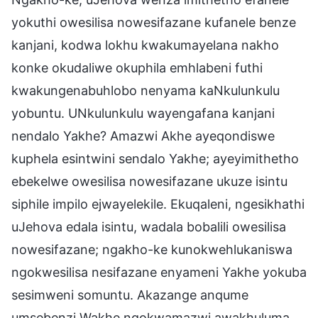
yokuthi owesilisa nowesifazane kufanele benze
kanjani, kodwa lokhu kwakumayelana nakho
konke okudaliwe okuphila emhlabeni futhi
kwakungenabuhlobo nenyama kaNkulunkulu
yobuntu. UNkulunkulu wayengafana kanjani
nendalo Yakhe? Amazwi Akhe ayeqondiswe
kuphela esintwini sendalo Yakhe; ayeyimithetho
ebekelwe owesilisa nowesifazane ukuze isintu
siphile impilo ejwayelekile. Ekuqaleni, ngesikhathi
uJehova edala isintu, wadala bobalili owesilisa
nowesifazane; ngakho-ke kunokwehlukaniswa
ngokwesilisa nesifazane enyameni Yakhe yokuba
sesimweni somuntu. Akazange anqume
umsebenzi Wakhe ngokwamazwi awakhuluma