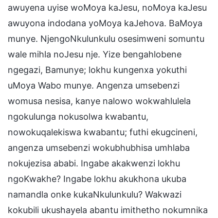
awuyena uyise woMoya kaJesu, noMoya kaJesu
awuyona indodana yoMoya kaJehova. BaMoya
munye. NjengoNkulunkulu osesimweni somuntu
wale mihla noJesu nje. Yize bengahlobene
ngegazi, Bamunye; lokhu kungenxa yokuthi
uMoya Wabo munye. Angenza umsebenzi
womusa nesisa, kanye nalowo wokwahlulela
ngokulunga nokusolwa kwabantu,
nowokuqalekiswa kwabantu; futhi ekugcineni,
angenza umsebenzi wokubhubhisa umhlaba
nokujezisa ababi. Ingabe akakwenzi lokhu
ngoKwakhe? Ingabe lokhu akukhona ukuba
namandla onke kukaNkulunkulu? Wakwazi
kokubili ukushayela abantu imithetho nokumnika