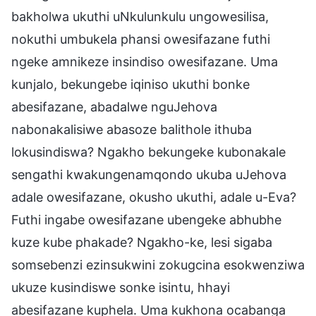
bakholwa ukuthi uNkulunkulu ungowesilisa,
nokuthi umbukela phansi owesifazane futhi
ngeke amnikeze insindiso owesifazane. Uma
kunjalo, bekungebe iqiniso ukuthi bonke
abesifazane, abadalwe nguJehova
nabonakalisiwe abasoze balithole ithuba
lokusindiswa? Ngakho bekungeke kubonakale
sengathi kwakungenamqondo ukuba uJehova
adale owesifazane, okusho ukuthi, adale u-Eva?
Futhi ingabe owesifazane ubengeke abhubhe
kuze kube phakade? Ngakho-ke, lesi sigaba
somsebenzi ezinsukwini zokugcina esokwenziwa
ukuze kusindiswe sonke isintu, hhayi
abesifazane kuphela. Uma kukhona ocabanga