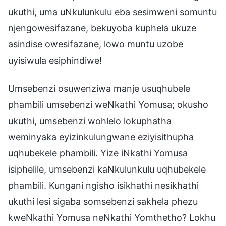
ukuthi, uma uNkulunkulu eba sesimweni somuntu
njengowesifazane, bekuyoba kuphela ukuze
asindise owesifazane, lowo muntu uzobe
uyisiwula esiphindiwe!
Umsebenzi osuwenziwa manje usuqhubele
phambili umsebenzi weNkathi Yomusa; okusho
ukuthi, umsebenzi wohlelo lokuphatha
weminyaka eyizinkulungwane eziyisithupha
uqhubekele phambili. Yize iNkathi Yomusa
isiphelile, umsebenzi kaNkulunkulu uqhubekele
phambili. Kungani ngisho isikhathi nesikhathi
ukuthi lesi sigaba somsebenzi sakhela phezu
kweNkathi Yomusa neNkathi Yomthetho? Lokhu