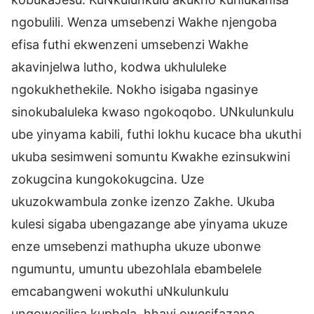
ngobulili. Wenza umsebenzi Wakhe njengoba
efisa futhi ekwenzeni umsebenzi Wakhe
akavinjelwa lutho, kodwa ukhululeke
ngokukhethekile. Nokho isigaba ngasinye
sinokubaluleka kwaso ngokoqobo. UNkulunkulu
ube yinyama kabili, futhi lokhu kucace bha ukuthi
ukuba sesimweni somuntu Kwakhe ezinsukwini
zokugcina kungokokugcina. Uze
ukuzokwambula zonke izenzo Zakhe. Ukuba
kulesi sigaba ubengazange abe yinyama ukuze
enze umsebenzi mathupha ukuze ubonwe
ngumuntu, umuntu ubezohlala ebambelele
emcabangweni wokuthi uNkulunkulu
ungowesilisa kuphela, hhayi owesifazane.