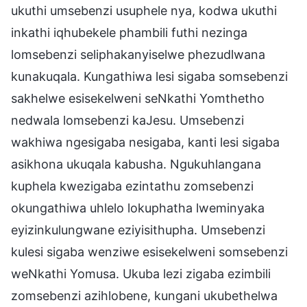
ukuthi umsebenzi usuphele nya, kodwa ukuthi
inkathi iqhubekele phambili futhi nezinga
lomsebenzi seliphakanyiselwe phezudlwana
kunakuqala. Kungathiwa lesi sigaba somsebenzi
sakhelwe esisekelweni seNkathi Yomthetho
nedwala lomsebenzi kaJesu. Umsebenzi
wakhiwa ngesigaba nesigaba, kanti lesi sigaba
asikhona ukuqala kabusha. Ngukuhlangana
kuphela kwezigaba ezintathu zomsebenzi
okungathiwa uhlelo lokuphatha lweminyaka
eyizinkulungwane eziyisithupha. Umsebenzi
kulesi sigaba wenziwe esisekelweni somsebenzi
weNkathi Yomusa. Ukuba lezi zigaba ezimbili
zomsebenzi azihlobene, kungani ukubethelwa