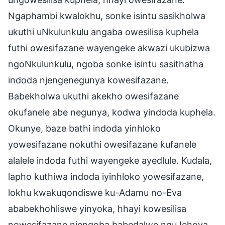
Ngaphambi kwalokhu, sonke isintu sasikholwa
ukuthi uNkulunkulu angaba owesilisa kuphela
futhi owesifazane wayengeke akwazi ukubizwa
ngoNkulunkulu, ngoba sonke isintu sasithatha
indoda njengenegunya kowesifazane.
Babekholwa ukuthi akekho owesifazane
okufanele abe negunya, kodwa yindoda kuphela.
Okunye, baze bathi indoda yinhloko
yowesifazane nokuthi owesifazane kufanele
alalele indoda futhi wayengeke ayedlule. Kudala,
lapho kuthiwa indoda iyinhloko yowesifazane,
lokhu kwakuqondiswe ku-Adamu no-Eva
ababekhohliswe yinyoka, hhayi kowesilisa
nowesifazane njengoba babedalwe nguJehova