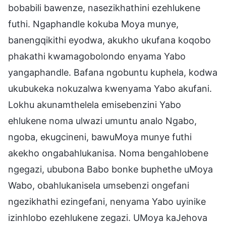
bobabili bawenze, nasezikhathini ezehlukene
futhi. Ngaphandle kokuba Moya munye,
banengqikithi eyodwa, akukho ukufana koqobo
phakathi kwamagobolondo enyama Yabo
yangaphandle. Bafana ngobuntu kuphela, kodwa
ukubukeka nokuzalwa kwenyama Yabo akufani.
Lokhu akunamthelela emisebenzini Yabo
ehlukene noma ulwazi umuntu analo Ngabo,
ngoba, ekugcineni, bawuMoya munye futhi
akekho ongabahlukanisa. Noma bengahlobene
ngegazi, ububona Babo bonke buphethe uMoya
Wabo, obahlukanisela umsebenzi ongefani
ngezikhathi ezingefani, nenyama Yabo uyinike
izinhlobo ezehlukene zegazi. UMoya kaJehova