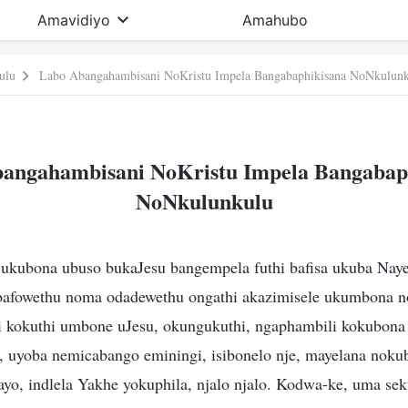
Amavidiyo
Amahubo
ulu
Labo Abangahambisani NoKristu Impela Bangabaphikisana NoNkulun
angahambisani NoKristu Impela Bangabap
NoNkulunkulu
 ukubona ubuso bukaJesu bangempela futhi bafisa ukuba Nay
afowethu noma odadewethu ongathi akazimisele ukumbona n
i kokuthi umbone uJesu, okungukuthi, ngaphambili kokubon
 uyoba nemicabango eminingi, isibonelo nje, mayelana noku
ayo, indlela Yakhe yokuphila, njalo njalo. Kodwa-ke, uma s