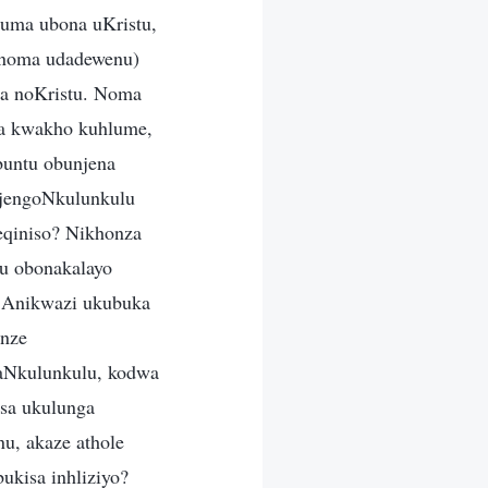
uma ubona uKristu,
 (noma udadewenu)
sa noKristu. Noma
za kwakho kuhlume,
buntu obunjena
njengoNkulunkulu
eqiniso? Nikhonza
u obonakalayo
 Anikwazi ukubuka
onze
kaNkulunkulu, kodwa
isa ukulunga
u, akaze athole
ukisa inhliziyo?