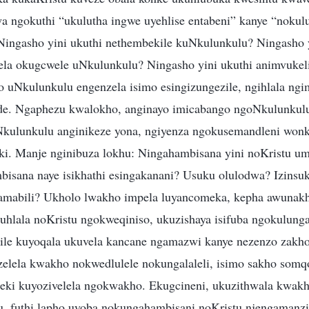
a ngokuthi “ukulutha ingwe uyehlise entabeni” kanye “nokul
ingasho yini ukuthi nethembekile kuNkulunkulu? Ningasho y
la okugcwele uNkulunkulu? Ningasho yini ukuthi animvukeli
o uNkulunkulu engenzela isimo esingizungezile, ngihlala ngim
de. Ngaphezu kwalokho, anginayo imicabango ngoNkulunkulu
kulunkulu anginikeze yona, ngiyenza ngokusemandleni wonk
i. Manje nginibuza lokhu: Ningahambisana yini noKristu um
bisana naye isikhathi esingakanani? Usuku olulodwa? Izinsuk
amabili? Ukholo lwakho impela luyancomeka, kepha awunak
uhlala noKristu ngokweqiniso, ukuzishaya isifuba ngokulun
ile kuyoqala ukuvela kancane ngamazwi kanye nezenzo zakho
elela kwakho nokwedlulele nokungalaleli, isimo sakho somq
eki kuyozivelela ngokwakho. Ekugcineni, ukuzithwala kwak
 futhi lapho uyoba nokungahambisani noKristu njengamanzi 