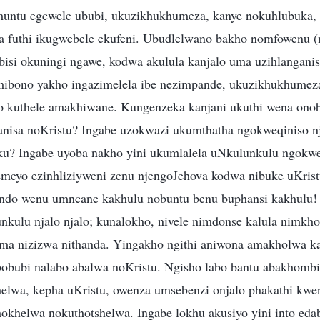
untu egcwele ububi, ukuzikhukhumeza, kanye nokuhlubuka, 
na futhi ikugwebele ekufeni. Ubudlelwano bakho nomfowenu
si okuningi ngawe, kodwa akulula kanjalo uma uzihlangani
 imibono yakho ingazimelela ibe nezimpande, ukuzikhukhume
 kuthele amakhiwane. Kungenzeka kanjani ukuthi wena ono
anisa noKristu? Ingabe uzokwazi ukumthatha ngokweqiniso 
uku? Ingabe uyoba nakho yini ukumlalela uNkulunkulu ngokw
meyo ezinhliziyweni zenu njengoJehova kodwa nibuke uKrist
do wenu umncane kakhulu nobuntu benu buphansi kakhulu!
nkulu njalo njalo; kunalokho, nivele nimdonse kalula nimkh
ma nizizwa nithanda. Yingakho ngithi aniwona amakholwa 
bobubi nalabo abalwa noKristu. Ngisho labo bantu abakhomb
lwa, kepha uKristu, owenza umsebenzi onjalo phakathi kwen
khelwa nokuthotshelwa. Ingabe lokhu akusiyo yini into edab