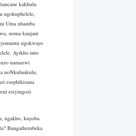
ibancane kakhulu
u ngokuphelele,
kini Uma uhamba
wa, noma kanjani
lo yomuntu ngokwayo
lele. Ayikho into
zenzo namazwi
sa noNkulunkulu,
zi esephikisana
eni esiyingozi
u, ngakho, kuyoba
ola? Bangathembeka