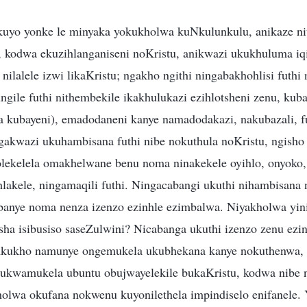
kuyo yonke le minyaka yokukholwa kuNkulunkulu, anikaze n
, kodwa ekuzihlanganiseni noKristu, anikwazi ukukhuluma iq
ilalele izwi likaKristu; ngakho ngithi ningabakhohlisi futhi
gile futhi nithembekile ikakhulukazi ezihlotsheni zenu, kub
 kubayeni), emadodaneni kanye namadodakazi, nakubazali, fu
gakwazi ukuhambisana futhi nibe nokuthula noKristu, ngish
ekelela omakhelwane benu noma ninakekele oyihlo, onyoko,
hlakele, ningamaqili futhi. Ningacabangi ukuthi nihambisana 
banye noma nenza izenzo ezinhle ezimbalwa. Niyakholwa yin
ha isibusiso saseZulwini? Nicabanga ukuthi izenzo zenu ezin
Akukho namunye ongemukela ukubhekana kanye nokuthenwa, 
 ukwamukela ubuntu obujwayelekile bukaKristu, kodwa nibe n
lwa okufana nokwenu kuyonilethela impindiselo enifanele. 