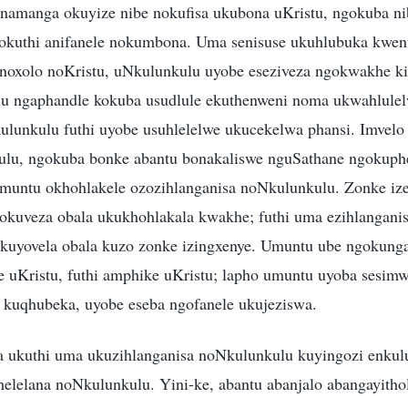
namanga okuyize nibe nokufisa ukubona uKristu, ngokuba n
yokuthi anifanele nokumbona. Uma senisuse ukuhlubuka kwen
 noxolo noKristu, uNkulunkulu uyobe eseziveza ngokwakhe 
u ngaphandle kokuba usudlule ekuthenweni noma ukwahlulel
kulunkulu futhi uyobe usuhlelelwe ukucekelwa phansi. Imve
lu, ngokuba bonke abantu bonakaliswe nguSathane ngokuphe
muntu okhohlakele ozozihlanganisa noNkulunkulu. Zonke i
okuveza obala ukukhohlakala kwakhe; futhi uma ezihlangani
uyovela obala kuzo zonke izingxenye. Umuntu ube ngokunga
e uKristu, futhi amphike uKristu; lapho umuntu uyoba sesimw
kuqhubeka, uyobe eseba ngofanele ukujeziswa.
 ukuthi uma ukuzihlanganisa noNkulunkulu kuyingozi enkul
elelana noNkulunkulu. Yini-ke, abantu abanjalo abangayith