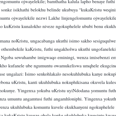
engomuntu ojwayelekile; bamthatha kalula lapho benaye futh
sonke isikhathi belokhu belinde ukubuya “kukaKristu weqini
muntu ojwayelekile nezwi Lakhe linjengelomuntu ojwayelekil
tho kuKristu kunalokho niveze ngokuphelele ububi benu ekukh
ana noKristu, ungacabanga ukuthi isimo sakho sesiguqulwe
 othembekile kaKristu, futhi ungakholwa ukuthi ungofanele
u. Ngoba sewuhambe imigwaqo eminingi, wenza imisebenzi em
ngakho kufanele ube ngumuntu owamukeliswa umqhele ekugcin
gase ungalazi: Isimo senkohlakalo nesokuhlubuka kanye noku
bona uKristu, kanti ukuhlubuka nokuphikisana okuvela kules
unokunye. Yingenxa yokuba uKristu uyiNdodana yomuntu futh
nza umuntu angamtusi futhi angamhloniphi. Yingenxa yokut
wenza ukuhlubuka komuntu kuvele ekukhanyeni ngokuphelele
ka kukaKristu kuveze obala konke ukuhlubuka kwesintu kwave