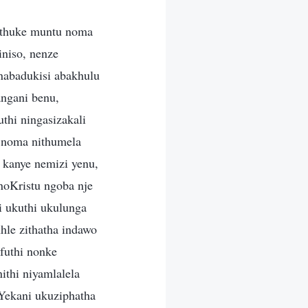
ithuke muntu noma
iniso, nenze
 nabadukisi abakhulu
angani benu,
thi ningasizakali
o noma nithumela
 kanye nemizi yenu,
noKristu ngoba nje
i ukuthi ukulunga
hle zithatha indawo
futhi nonke
ithi niyamlalela
Yekani ukuziphatha