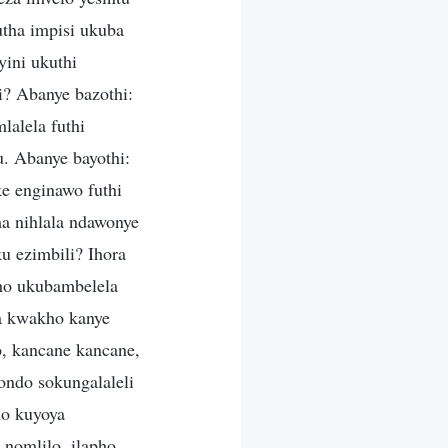
utha impisi ukuba
ini ukuthi
? Abanye bazothi:
lalela futhi
. Abanye bayothi:
e enginawo futhi
a nihlala ndawonye
u ezimbili? Ihora
ho ukubambelela
ga kwakho kanye
, kancane kancane,
ondo sokungalaleli
ho kuyoya
nomlilo, ilapho