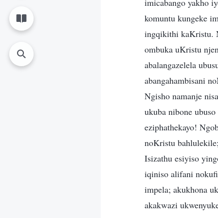
imicabango yakho i
komuntu kungeke im
ingqikithi kaKristu
ombuka uKristu njen
abalangazelela ubus
abangahambisani no
Ngisho namanje nis
ukuba nibone ubuso 
eziphathekayo! Ngoba
noKristu bahlulekil
Isizathu esiyiso y
iqiniso alifani nok
impela; akukhona uk
akakwazi ukwenyuke