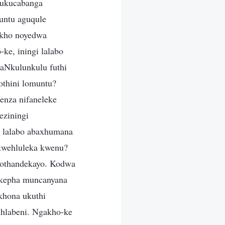
 ukucabanga
untu aguqule
kekho noyedwa
ke, iningi lalabo
kaNkulunkulu futhi
othini lomuntu?
nza nifaneleke
eziningi
gi lalabo abaxhumana
okwehluleka kwenu?
 othandekayo. Kodwa
, kepha muncanyana
khona ukuthi
hlabeni. Ngakho-ke