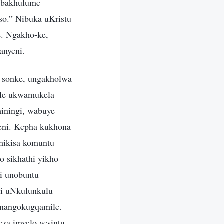
i bakhulume
so.” Nibuka uKristu
e. Ngakho-ke,
anyeni.
 sonke, ungakholwa
kile ukwamukela
iningi, wabuye
eni. Kepha kukhona
phikisa komuntu
o sikhathi yikho
i unobuntu
hi uNkulunkulu
 nangokugqamile.
za imvelo yesintu