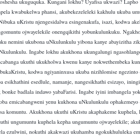
yoshesha ukuguquka. Kungani lokhu? Uyafisa ukwazi? Lapho
pela kwabukelwa phansi, akubekezeleleki kakhulu ukuba um
. Nibuka uKristu njengesidalwa esingenakufa, isazi, kodwa a
gomuntu ojwayelekile onengqikithi yobunkulunkuku. Ngakho-
uku nemini ukubona uNkulunkulu yibona kanye abayizitha zi
Nkulunkulu. Ingabe lokhu akukhona ukungalungi ngasohlang
acabanga ukuthi ukukholwa kwenu kanye nokwethembeka kune
bukaKristu, kodwa ngiyaninxusa ukuba nizihlomise ngezinto 
 esikhathini esedlule, namanje, nangesikhathi esizayo, inin
e; bonke badlala indawo yabaFarisi. Ingabe iyini imbangela y
ingoba emicabangweni yenu kukhona uNkulunkulu ophakemeyo
ufisa komuntu. Akukhona ukuthi uKristu akaphakeme kuphela
uthi ungumuntu kuphela kepha ungumuntu ojwayelekile; aku
la ezulwini, nokuthi akakwazi ukuhamba ngokukhululeka em