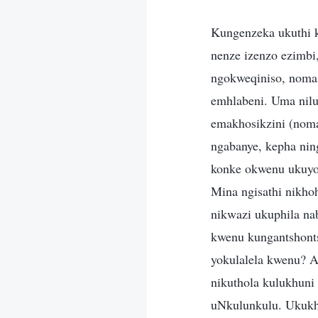
Kungenzeka ukuthi 
nenze izenzo ezimbi
ngokweqiniso, noma n
emhlabeni. Uma nilun
emakhosikzini (noma
ngabanye, kepha nin
konke okwenu ukuyol
Mina ngisathi nikho
nikwazi ukuphila na
kwenu kungantshonts
yokulalela kwenu? 
nikuthola kulukhuni
uNkulunkulu. Ukukho