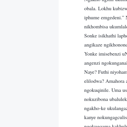
obala. Lokhu kubizw
iphume emgedeni.” N
nikhombisa ukumlale
Sonke isikhathi laph
angikaze ngikhonon
Yonke imisebenzi uN
angenzi ngokunganak
Naye? Futhi niyoham
elilodwa? Amahora 
ngokuqinile. Uma us
nokuzibona ubalulek
ngakho-ke ukulangaz
kanye nokungagculis
ngokugqama kakhulu,