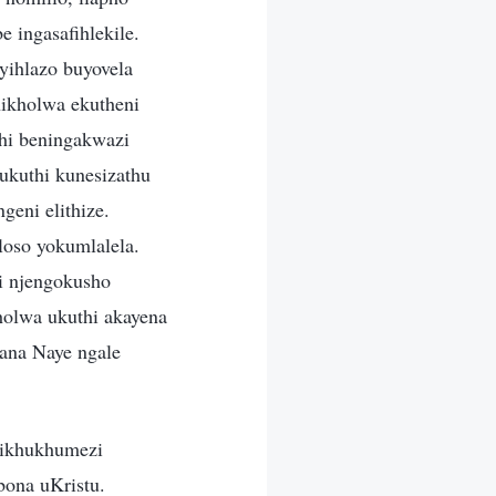
 ingasafihlekile.
yihlazo buyovela
nikholwa ekutheni
thi beningakwazi
ukuthi kunesizathu
geni elithize.
loso yokumlalela.
i njengokusho
olwa ukuthi akayena
ana Naye ngale
azikhukhumezi
bona uKristu.