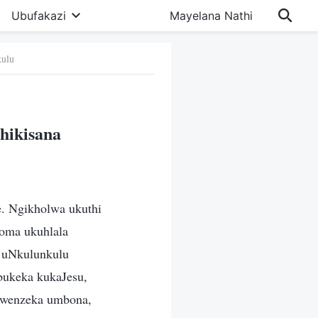
Ubufakazi
Mayelana Nathi
kulu
hikisana
e. Ngikholwa ukuthi
oma ukuhlala
a uNkulunkulu
bukeka kukaJesu,
ekwenzeka umbona,