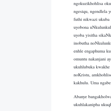
ngokuzikhohlisa oku
ngesiqu, ngendlela 
futhi nikwazi ukuba
uyobona uNkulunkul
uyoba yisitha sikaN
inobutha noNkulunku
enhle engaphuma ku
omuntu nakanjani ay
ukuhlubuka kwakhe k
noKristu, amkhohlis
kakhulu. Uma ngabe 
Abanye bangakholwa
ukuhlakanipha ukuqh