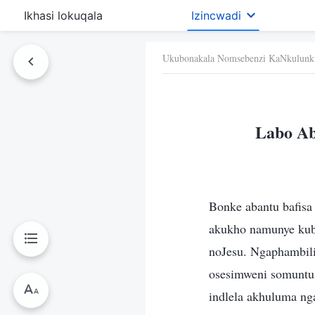
Ikhasi lokuqala
Izincwadi
Ukubonakala Nomsebenzi KaNkulunk
Labo Ab
Bonke abantu bafisa
akukho namunye kub
noJesu. Ngaphambil
osesimweni somuntu,
indlela akhuluma ng