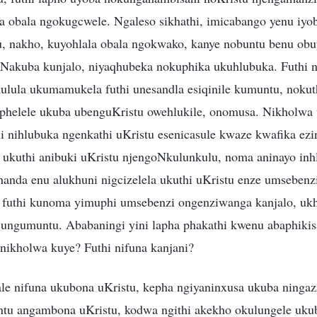
a obala ngokugcwele. Ngaleso sikhathi, imicabango yenu iyobe
 nakho, kuyohlala obala ngokwako, kanye nobuntu benu obu
 Nakuba kunjalo, niyaqhubeka nokuphika ukuhlubuka. Futhi 
kulula ukumamukela futhi unesandla esiqinile kumuntu, noku
phelele ukuba ubenguKristu owehlukile, onomusa. Nikholwa 
 nihlubuka ngenkathi uKristu esenicasule kwaze kwafika ezin
ukuthi anibuki uKristu njengoNkulunkulu, noma aninayo inh
nda enu alukhuni nigcizelela ukuthi uKristu enze umsebenz
 futhi kunoma yimuphi umsebenzi ongenziwanga kanjalo, ukh
ungumuntu. Ababaningi yini lapha phakathi kwenu abaphikis
enikholwa kuye? Futhi nifuna kanjani?
lale nifuna ukubona uKristu, kepha ngiyaninxusa ukuba ning
tu angambona uKristu, kodwa ngithi akekho okulungele uku