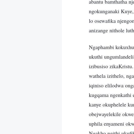
abantu bamthatha nj
ngokunganaki Kuye, 
lo osewafika njengo
anizange nithole lu
Ngaphambi kokuxhum
ukuthi ungumlandeli
izibusiso zikaKrist
wathela izithelo, 
iqiniso elilodwa on
kugqama ngenkathi e
kanye okuphelele k
obejwayelekile okwe
uphila enyameni ok
Ngakho ngithi ukufi