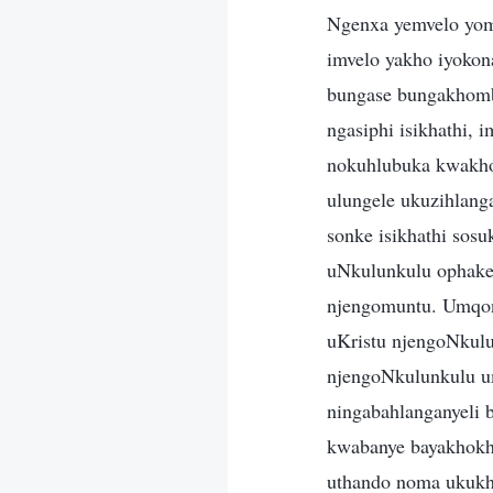
Ngenxa yemvelo yom
imvelo yakho iyoko
bungase bungakhombi
ngasiphi isikhathi,
nokuhlubuka kwakho
ulungele ukuzihlang
sonke isikhathi sos
uNkulunkulu ophake
njengomuntu. Umqon
uKristu njengoNkulu
njengoNkulunkulu u
ningabahlanganyeli 
kwabanye bayakhokhe
uthando noma ukukho