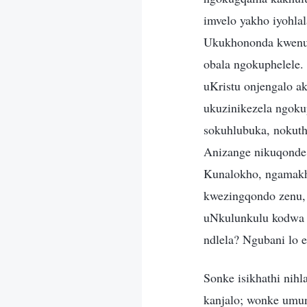
imvelo yakho iyohlal
Ukukhononda kwenu,
obala ngokuphelele.
uKristu onjengalo a
ukuzinikezela ngoku
sokuhlubuka, nokuthi
Anizange nikuqonde 
Kunalokho, ngamakha
kwezingqondo zenu,
uNkulunkulu kodwa 
ndlela? Ngubani lo 
Sonke isikhathi nih
kanjalo; wonke umun