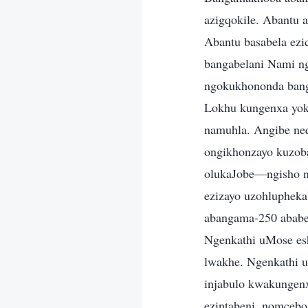
azigqokile. Abantu
Abantu basabela ez
bangabelani Nami n
ngokukhononda bangi
Lokhu kungenxa yok
namuhla. Angibe neq
ongikhonzayo kuzoba
olukaJobe—ngisho n
ezizayo uzohlupheka
abangama-250 ababe
Ngenkathi uMose es
lwakhe. Ngenkathi 
injabulo kwakungenx
ezintabeni, nomce