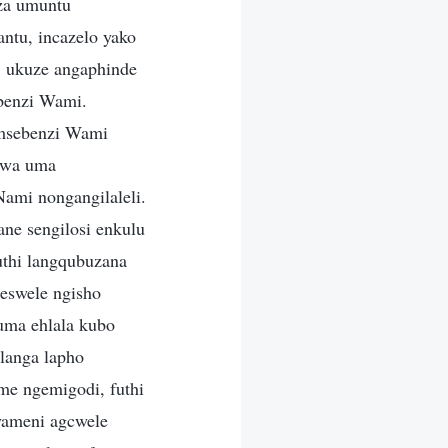
nza umuntu
ntu, incazelo yako
, ukuze angaphinde
benzi Wami.
umsebenzi Wami
dwa uma
ami nongangilaleli.
ne sengilosi enkulu
uthi langqubuzana
eswele ngisho
ma ehlala kubo
langa lapho
me ngemigodi, futhi
yameni agcwele