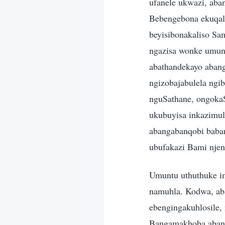
ufanele ukwazi, ab
Bebengebona ekuqal
beyisibonakaliso S
ngazisa wonke umun
abathandekayo aban
ngizobajabulela ng
nguSathane, ongokaS
ukubuyisa inkazimu
abangabanqobi baba
ubufakazi Bami nje
Umuntu uthuthuke i
namuhla. Kodwa, aba
ebengingakuhlosile,
Bangamakhoba abantu