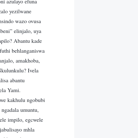
ni azulayo efuna
zalo yezilwane
msindo wazo ovusa
beni” elinjalo, uya
mpilo? Abantu kade
futhi behlanganiswa
anjalo, amakhoba,
Nkulunkulu? Ivela
lisa abantu
ela Yami.
hwe kakhulu ngobubi
, ngadala umuntu,
le impilo, egcwele
abulisayo mhla