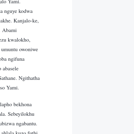
ulo Yami.
wa nguye kodwa
akhe. Kanjalo-ke,
a. Abami
ezu kwalokho,
a umuntu owoniwe
oba ngifuna
 abasele
athane. Ngithatha
oso Yami.
 lapho bekhona
la. Sebeyilokhu
kubizwa ngabantu.
ahlala kuzo futhi