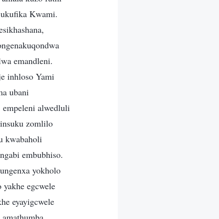
 ukufika Kwami.
esikhashana,
ngongenakuqondwa
lwa emandleni.
e inhloso Yami
ma ubani
 empeleni alwedluli
insuku zomlilo
lu kwabaholi
ngabi embubhiso.
kungenxa yokholo
o yakhe egcwele
khe eyayigcwele
a amathumba