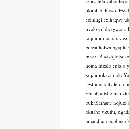
izinsalela zabafile
ukuhlala kuwo. Esik
eziningi ezihaqwe 
uvalo enhliziyweni. 
kuphi umuntu ukuyo
benyathelwa ngaphan
nawo. Bayisiqinisek
noma inzalo enjalo 
kuphi inkazimulo Ya
sesimngcolisile umu
Sintshontshe inkazi
bukaSathane nojuzi 
okusho ukuthi, nga
amandla, ngaphezu 