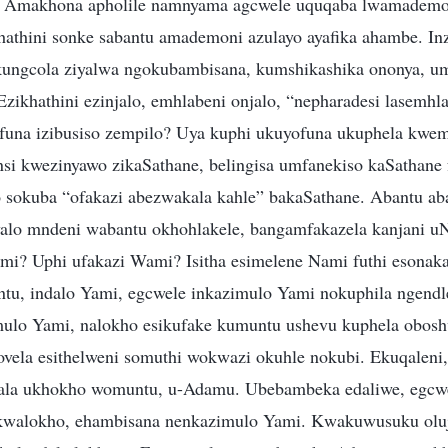
yo. Amakhona apholile namnyama agcwele uquqaba lwamademo
hathini sonke sabantu amademoni azulayo ayafika ahambe. In
ukungcola ziyalwa ngokubambisana, kumshikashika ononya, u
Ezikhathini ezinjalo, emhlabeni onjalo, “nepharadesi lasemhla
funa izibusiso zempilo? Uya kuphi ukuyofuna ukuphela kwe
si kwezinyawo zikaSathane, belingisa umfanekiso kaSathane 
o sokuba “ofakazi abezwakala kahle” bakaSathane. Abantu ab
yalo mndeni wabantu okhohlakele, bangamfakazela kanjani u
mi? Uphi ufakazi Wami? Isitha esimelene Nami futhi esonaka
ntu, indalo Yami, egcwele inkazimulo Yami nokuphila ngendl
mulo Yami, nalokho esikufake kumuntu ushevu kuphela obos
ovela esithelweni somuthi wokwazi okuhle nokubi. Ekuqaleni
dala ukhokho womuntu, u-Adamu. Ubebambeka edaliwe, egcwe
kwalokho, ehambisana nenkazimulo Yami. Kwakuwusuku oluj