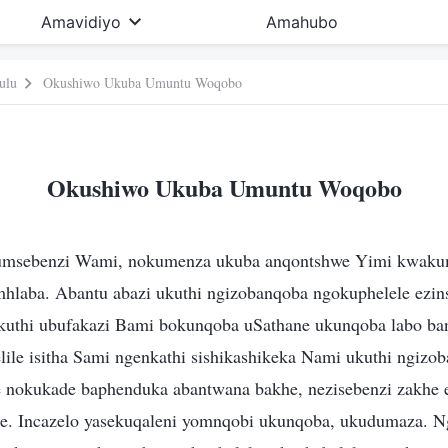
Amavidiyo
Amahubo
ulu
Okushiwo Ukuba Umuntu Woqobo
Okushiwo Ukuba Umuntu Woqobo
umsebenzi Wami, nokumenza ukuba anqontshwe Yimi kwaku
mhlaba. Abantu abazi ukuthi ngizobanqoba ngokuphelele ezin
ukuthi ubufakazi Bami bokunqoba uSathane ukunqoba labo ban
lile isitha Sami ngenkathi sishikashikeka Nami ukuthi ngiz
 nokukade baphenduka abantwana bakhe, nezisebenzi zakhe 
e. Incazelo yasekuqaleni yomnqobi ukunqoba, ukudumaza. N