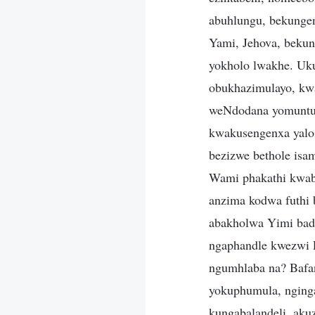
abuhlungu, bekunge
Yami, Jehova, bekun
yokholo lwakhe. Uk
obukhazimulayo, kw
weNdodana yomuntu,
kwakusengenxa yalo 
bezizwe bethole isa
Wami phakathi kwab
anzima kodwa futhi
abakholwa Yimi bad
ngaphandle kwezwi L
ngumhlaba na? Bafa
yokuphumula, nginga
kungabalandeli, aku