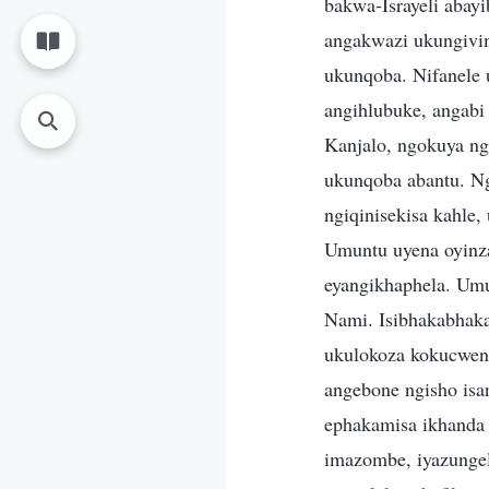
bakwa-Israyeli abay
angakwazi ukungivim
ukunqoba. Nifanele 
angihlubuke, angab
Kanjalo, ngokuya ng
ukunqoba abantu. N
ngiqinisekisa kahle
Umuntu uyena oyinza
eyangikhaphela. Umu
Nami. Isibhakabhaka
ukulokoza kokucwen
angebone ngisho isa
ephakamisa ikhanda 
imazombe, iyazunge