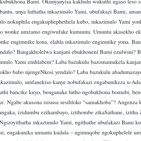
 kubukhona Bami. Okunyanyisa kakhulu wukuthi ngaso leso 
abantu, unya luthatha inkazimulo Yami, ubufakazi Bami, aman
lo nokuphila engakuphephethela kubo, inkazimulo Yami yon
o wonke umzamo engiwufake kumuntu. Umuntu akasekho eku
onke engimnike kona, elahla inkazimulo engimnike yona. Ba
endalo? Bangakholelwa kanjani ebukhoneni Bami ezulwini? B
azimulo Yami emhlabeni? Laba bazukulu bazomamukela kanja
okho babo njengeNkosi yendalo? Laba bazukulu abadumazayo
nkazimulo, umfanekiso kanye nobufakazi engabunikeza u-Ad
uthi bancike kuyo, benganake lutho ngobukhona bomubi, ben
e. Ngabe akusona isisusa sesihloko “samakhoba”? Angenza k
gaka, izidumbu ezihambayo, izithombe zikaSathane, izitha Z
gizoyithatha inkazimulo Yami, ngithathe ubufakazi Bami k
, engakunika umuntu kudala – ngimnqobe ngokuphelele um