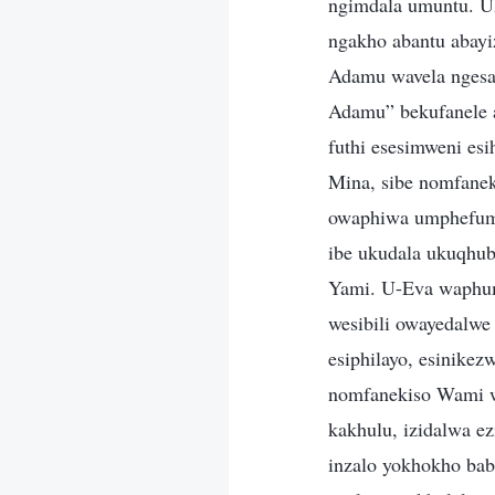
ngimdala umuntu. U
ngakho abantu abay
Adamu wavela ngesan
Adamu” bekufanele 
futhi esesimweni es
Mina, sibe nomfane
owaphiwa umphefumu
ibe ukudala ukuqhub
Yami. U-Eva waphu
wesibili owayedalwe
esiphilayo, esinike
nomfanekiso Wami w
kakhulu, izidalwa e
inzalo yokhokho bab