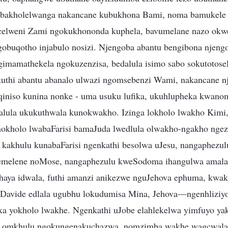
 abakholelwanga nakancane kubukhona Bami, noma bamukele
icelweni Zami ngokukhononda kuphela, bavumelane nazo okw
gobuqotho injabulo nosizi. Njengoba abantu bengibona nje
mamathekela ngokuzenzisa, bedalula isimo sabo sokutotose
uthi abantu abanalo ulwazi ngomsebenzi Wami, nakancane nj
iniso kunina nonke - uma usuku lufika, ukuhlupheka kwano
lula ukukuthwala kunokwakho. Izinga lokholo lwakho Kimi,
okholo lwabaFarisi bamaJuda lwedlula olwakho-ngakho ngez
 kakhulu kunabaFarisi ngenkathi besolwa uJesu, nangaphezu
melene noMose, nangaphezulu kweSodoma ihangulwa amala
haya idwala, futhi amanzi anikezwe nguJehova ephuma, kwa
uDavide edlala ugubhu lokudumisa Mina, Jehova—ngenhliziy
a yokholo lwakhe. Ngenkathi uJobe elahlekelwa yimfuyo ya
bo omkhulu ngokungenakuchazwa, nomzimba wakhe wagcwal