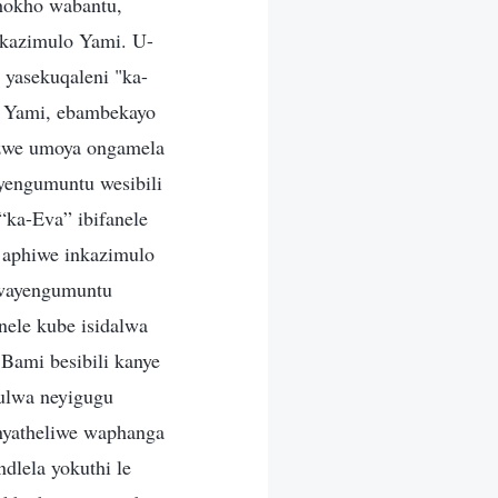
hokho wabantu,
kazimulo Yami. U-
yasekuqaleni "ka-
o Yami, ebambekayo
ezwe umoya ongamela
yengumuntu wesibili
ka-Eva” ibifanele
 aphiwe inkazimulo
wayengumuntu
nele kube isidalwa
Bami besibili kanye
ulwa neyigugu
nyatheliwe waphanga
lela yokuthi le