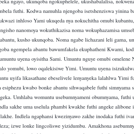
ibeka ngayo, ukunqoba ngokuphelele, ukushabalalisa, nokwe
bela futhi. Kodwa namuhla njengoba isetshenziswa yinina ba
ukwazi inhloso Yami ukuqeda nya nokuchitha omubi kubantu
i ngisho nanomoya wokuthikazisa noma wokuphazamisa umse
abantu, kusho ukunqoba. Noma ngabe lichazani leli gama, 
goba ngempela abantu bawumfakela ekuphatheni Kwami, ko
, umuntu uyena oyisitha Sami. Umuntu nguye omubi omelene N
lo yomubi, lowo oqalekisiwe Yimi. Umuntu uyena isizukulwa
ntu uyifa likasathane ebeselivele lenyanyeka lalahlwa Yimi f
 esiphezu kwabo bonke abantu sihwaqabele futhi simnyama s
geka. Umhlaba womuntu usebumnyameni obumnyama, futhi u
ndla sakhe uma uselula phambi kwakhe futhi angeke alibone i
lakhe. Indlela ngaphansi kwezinyawo zakhe inodaka futhi iva
leza; izwe lonke lingcoliswe yizidumbu. Amakhona asebumn