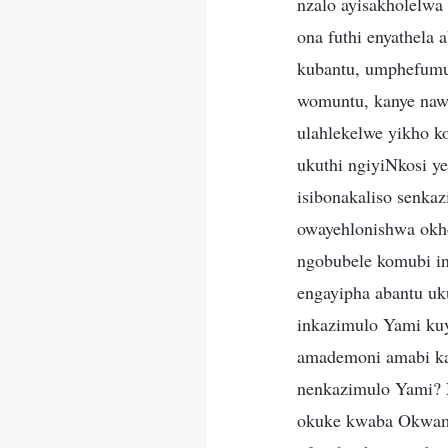
nzalo ayisakholelwa
ona futhi enyathela 
kubantu, umphefumu
womuntu, kanye naw
ulahlekelwe yikho k
ukuthi ngiyiNkosi y
isibonakaliso senk
owayehlonishwa okh
ngobubele komubi i
engayipha abantu uk
inkazimulo Yami kuy
amademoni amabi kan
nenkazimulo Yami? N
okuke kwaba Okwami