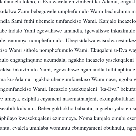
kulandela lokho, u-Eva wavela emzimbeni ka-Adamu, onguk
izidalwa Zami bebegcwele umphefumulo Wami bechichima in
dla Sami futhi ubemele umfanekiso Wami. Kanjalo incazelo 
abe indalo Yami egcwaliswe amandla, igcwaliswe inkazimul
ihle, enomoya nomphefumulo. Ubeyisidalwa esisodwa esinik
kiso Wami sithole nomphefumulo Wami. Ekuqaleni u-Eva wa
lo enganginqume ukumdala, ngakho incazelo yasekuqaleni “
ekisa inkazimulo Yami, egcwaliswe ngamandla futhi aphinde
ma ku-Adamu, ngakho ubengumfanekiso Wami naye, ngoba 
 ngomfanekiso Wami. Incazelo yasekuqaleni “ka-Eva” bekufa
zwe umoya, esiphila enyameni nasemathanjeni, okungubufakazi 
esibili kubantu. Bebengokhokho babantu, ingcebo yabo ems
ziphilayo kwasekuqaleni ezinomoya. Noma kunjalo omubi ese
antu, evalela umhlaba womuntu ebumnyameni obukhulu, ngend