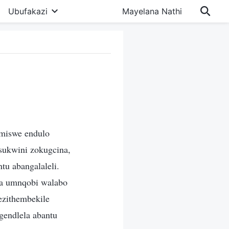
Ubufakazi
Mayelana Nathi
miswe endulo
sukwini zokugcina,
tu abangalaleli.
oba umnqobi walabo
ezithembekile
gendlela abantu