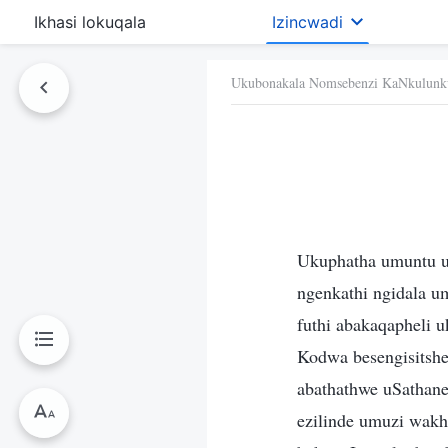
Ikhasi lokuqala
Izincwadi
Ukubonakala Nomsebenzi KaNkulunk
Ukuphatha umuntu 
ngenkathi ngidala u
futhi abakaqapheli 
Kodwa besengisitshe
abathathwe uSathane
ezilinde umuzi wakh