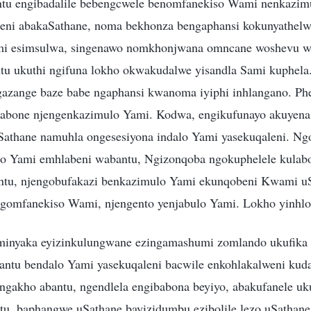
antu engibadalile bebengcwele benomfanekiso Wami nenkazim
eni abakaSathane, noma bekhonza bengaphansi kokunyathel
ami esimsulwa, singenawo nomkhonjwana omncane woshevu w
tu ukuthi ngifuna lokho okwakudalwe yisandla Sami kuphel
gazange baze babe ngaphansi kwanoma iyiphi inhlangano. Ph
ibabone njengenkazimulo Yami. Kodwa, engikufunayo akuyen
athane namuhla ongesesiyona indalo Yami yasekuqaleni. Ng
lo Yami emhlabeni wabantu, Ngizonqoba ngokuphelele kulabo
ntu, njengobufakazi benkazimulo Yami ekunqobeni Kwami uS
ngomfanekiso Wami, njengento yenjabulo Yami. Lokho yinhl
minyaka eyizinkulungwane ezingamashumi zomlando ukufika
ntu bendalo Yami yasekuqaleni bacwile enkohlakalweni kuda
 ngakho abantu, ngendlela engibabona beyiyo, abakufanele u
, baphangwe uSathane bayizidumbu ezibolile lezo uSathane 