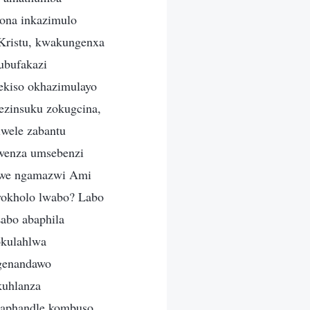
ona inkazimulo
 Kristu, kwakungenxa
ubufakazi
ekiso okhazimulayo
zinsuku zokugcina,
lwele zabantu
kwenza umsebenzi
aywe ngamazwi Ami
yokholo lwabo? Labo
abo abaphila
okulahlwa
ngenandawo
kuhlanza
ngaphandle kombuso