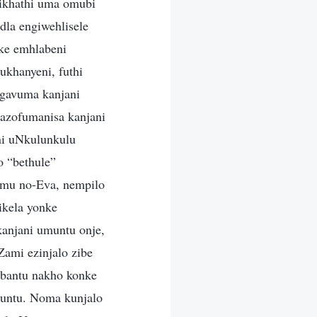
sikhathi uma omubi
dla engiwehlisele
ke emhlabeni
khanyeni, futhi
ngavuma kanjani
azofumanisa kanjani
ni uNkulunkulu
 “bethule”
amu no-Eva, nempilo
ikela yonke
anjani umuntu onje,
ami ezinjalo zibe
ubantu nakho konke
untu. Noma kunjalo