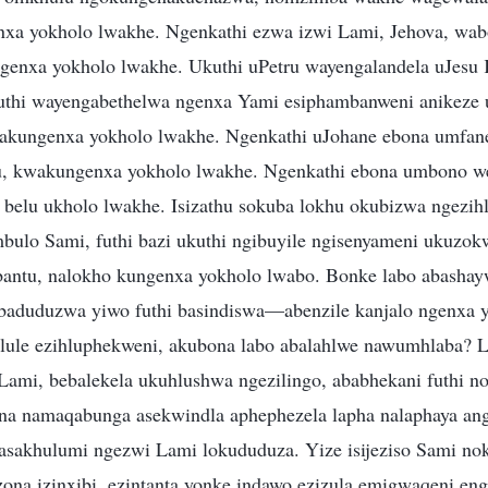
nxa yokholo lwakhe. Ngenkathi ezwa izwi Lami, Jehova, wab
genxa yokholo lwakhe. Ukuthi uPetru wayengalandela uJesu
uthi wayengabethelwa ngenxa Yami esiphambanweni anikeze 
akungenxa yokholo lwakhe. Ngenkathi uJohane ebona umfan
 kwakungenxa yokholo lwakhe. Ngenkathi ebona umbono we
belu ukholo lwakhe. Isizathu sokuba lokhu okubizwa ngezih
mbulo Sami, futhi bazi ukuthi ngibuyile ngisenyameni ukuzo
antu, nalokho kungenxa yokholo lwabo. Bonke labo abash
 baduduzwa yiwo futhi basindiswa—abenzile kanjalo ngenxa 
lule ezihluphekweni, akubona labo abalahlwe nawumhlaba? L
ami, bebalekela ukuhlushwa ngezilingo, ababhekani futhi n
na namaqabunga asekwindla aphephezela lapha nalaphaya a
sakhulumi ngezwi Lami lokududuza. Yize isijeziso Sami no
zona izinxibi, ezintanta yonke indawo ezizula emigwaqeni e