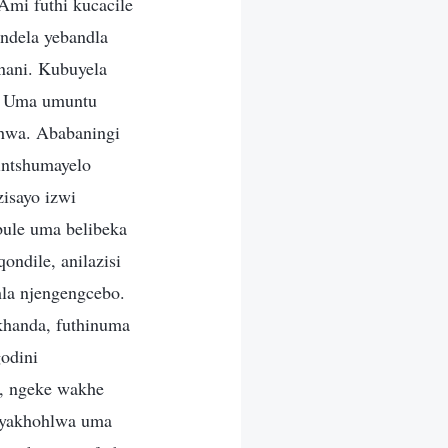
Ami futhi kucacile
ndela yebandla
nani. Kubuyela
o! Uma umuntu
qhwa. Ababaningi
intshumayelo
isayo izwi
bule uma belibeka
ndile, anilazisi
la njengengcebo.
khanda, futhinuma
odini
, ngeke wakhe
niyakhohlwa uma