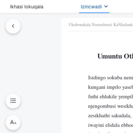
Ikhasi lokuqala
Izincwadi
Ukubonakala Nomsebenzi KaNkulunk
Umuntu Oth
Isidingo sokuba nem
kungani impilo yaseb
futhi ehlukile yemp
njengombusi wesikha
zesikhathi sakudala
iwayini elidala ebho