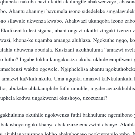
yaqhubeka nakuba bazi ukuthi akulungile abakwenzayo, abaso
abo. Abantu abaningi bavumela isono sidedeleke singalawulek
ono silawule ukwenza kwabo. Abakwazi ukunqoba izono zabo,
Ekufikeni kulesi sigaba, ubani ongazi ukuthi zingaki izenzo 
lwazi, khona-ke uqamba amanga aluhlaza. Ngokuthe ngqo, k
lahla ubuwena obudala. Kusizani ukukhuluma “amazwi avela
o lutho? Ingabe lokhu kungakusiza ukuba ukhule empilweni
gumsebenzi wakho ogcwele. Ngiphelelisa abantu ngokuthobe
 amazwi kaNkulunkulu. Uma ugqoka amazwi kaNkulunkulu k
ho, ubukeke uhlakaniphile futhi umuhle, ingabe awuzikhohli
uphela kodwa ungakwenzi okushoyo, uzozuzani?
ngakhuluma okuthile ngokwenza futhi bakhulume ngemibono 
abakushoyo ngukukhanya abakuzuze emazwini abanye. Akuhla
hi akuhlanganisanga lokho abakubonayo ngokwempilo yabo.