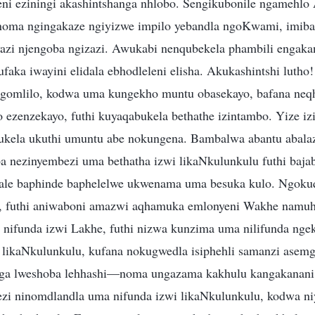
i eziningi akashintshanga nhlobo. Sengikubonile ngamehlo 
noma ngingakaze ngiyizwe impilo yebandla ngoKwami, imiba
azi njengoba ngizazi. Awukabi nenqubekela phambili engaka
ufaka iwayini elidala ebhodleleni elisha. Akukashintshi luth
engomlilo, kodwa uma kungekho muntu obasekayo, bafana ne
 ezenzekayo, futhi kuyaqabukela bethathe izintambo. Yize iz
kela ukuthi umuntu abe nokungena. Bambalwa abantu abalaz
a nezinyembezi uma bethatha izwi likaNkulunkulu futhi baja
male baphinde baphelelwe ukwenama uma besuka kulo. Ngokuqo
u, futhi aniwaboni amazwi aqhamuka emlonyeni Wakhe namuh
nifunda izwi Lakhe, futhi nizwa kunzima uma nilifunda nge
 likaNkulunkulu, kufana nokugwedla isiphehli samanzi asemg
nga lweshoba lehhashi—noma ungazama kakhulu kangakanani
ezi ninomdlandla uma nifunda izwi likaNkulunkulu, kodwa 