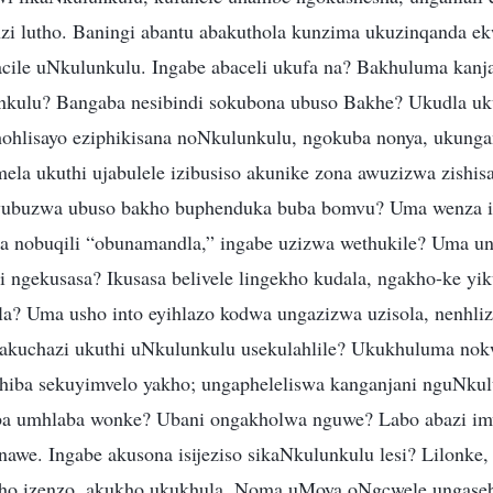
i lutho. Baningi abantu abakuthola kunzima ukuzinqanda ek
cile uNkulunkulu. Ingabe abaceli ukufa na? Bakhuluma kanj
kulu? Bangaba nesibindi sokubona ubuso Bakhe? Ukudla uku
hohlisayo eziphikisana noNkulunkulu, ngokuba nonya, ukunga
la ukuthi ujabulele izibusiso akunike zona awuzizwa zishis
buzwa ubuso bakho buphenduka buba bomvu? Uma wenza in
a nobuqili “obunamandla,” ingabe uzizwa wethukile? Uma un
 ngekusasa? Ikusasa belivele lingekho kudala, ngakho-ke yik
a? Uma usho into eyihlazo kodwa ungazizwa uzisola, nenhliz
 akuchazi ukuthi uNkulunkulu usekulahlile? Ukukhuluma nok
hiba sekuyimvelo yakho; ungapheleliswa kanganjani nguNkul
 umhlaba wonke? Ubani ongakholwa nguwe? Labo abazi im
awe. Ingabe akusona isijeziso sikaNkulunkulu lesi? Lilonk
ekho izenzo, akukho ukukhula. Noma uMoya oNgcwele ungase