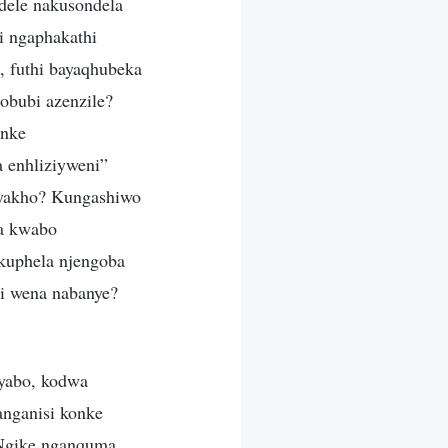
ndele nakusondela
i ngaphakathi
 futhi bayaqhubeka
zobubi azenzile?
onke
 enhliziyweni”
 yakho? Kungashiwo
ka kwabo
uphela njengoba
si wena nabanye?
yabo, kodwa
nganisi konke
 Ngike nganquma