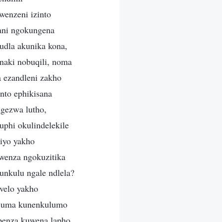
wenzeni izinto
ani ngokungena
dla akunika kona,
naki nobuqili, noma
a ezandleni zakho
to ephikisana
gezwa lutho,
uphi okulindelekile
iyo yakho
wenza ngokuzitika
unkulu ngale ndlela?
velo yakho
e, uma kunenkulumo
benza kuwena lapho