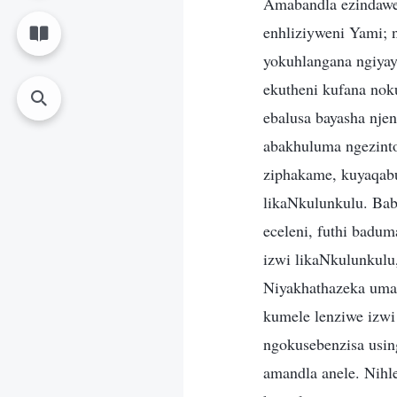
Amabandla ezindawen
enhliziyweni Yami; 
yokuhlangana ngiyay
ekutheni kufana nok
ebalusa bayasha nj
abakhuluma ngezinto
ziphakame, kuyaqabu
likaNkulunkulu. Bab
eceleni, futhi badu
izwi likaNkulunkul
Niyakhathazeka uma 
kumele lenziwe izwi
ngokusebenzisa usi
amandla anele. Nihl