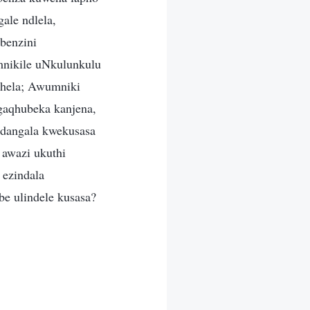
ale ndlela,
benzini
mnikile uNkulunkulu
phela; Awumniki
gaqhubeka kanjena,
dangala kwekusasa
 awazi ukuthi
 ezindala
e ulindele kusasa?