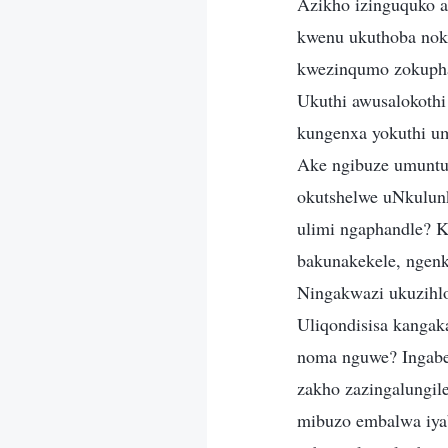
Azikho izinguquko a
kwenu ukuthoba nok
kwezinqumo zokupha
Ukuthi awusalokothi
kungenxa yokuthi u
Ake ngibuze umuntu
okutshelwe uNkulun
ulimi ngaphandle? 
bakunakekele, ngen
Ningakwazi ukuzihlol
Uliqondisisa kanga
noma nguwe? Ingabe
zakho zazingalungil
mibuzo embalwa iyab