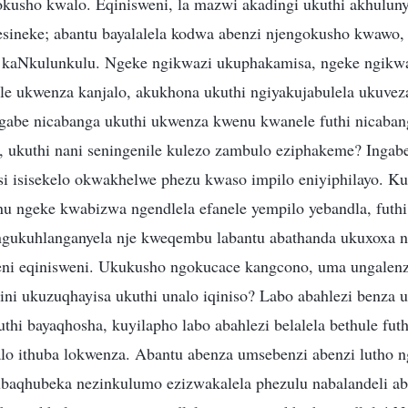
kusho kwalo. Eqinisweni, la mazwi akadingi ukuthi akhulun
sineke; abantu bayalalela kodwa abenzi njengokusho kwawo,
ni kaNkulunkulu. Ngeke ngikwazi ukuphakamisa, ngeke ngik
le ukwenza kanjalo, akukhona ukuthi ngiyakujabulela ukuvez
gabe nicabanga ukuthi ukwenza kwenu kwanele futhi nicaban
 ukuthi nani seningenile kulezo zambulo eziphakeme? Ingabe
isi isisekelo okwakhelwe phezu kwaso impilo eniyiphilayo. K
u ngeke kwabizwa ngendlela efanele yempilo yebandla, futhi
ngukuhlanganyela nje kweqembu labantu abathanda ukuxoxa 
ni eqinisweni. Ukukusho ngokucace kangcono, uma ungalenzi 
ini ukuzuqhayisa ukuthi unalo iqiniso? Labo abahlezi benza 
hi bayaqhosha, kuyilapho labo abahlezi belalela bethule futh
o ithuba lokwenza. Abantu abenza umsebenzi abenzi lutho 
aqhubeka nezinkulumo ezizwakalela phezulu nabalandeli aba