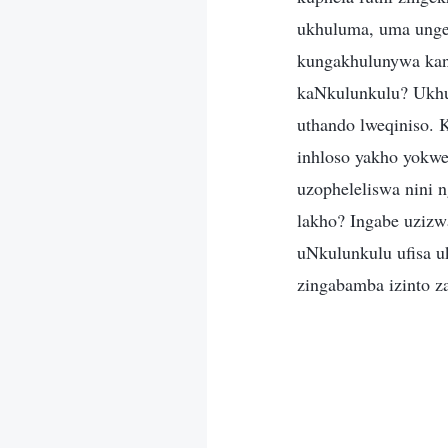
ukhuluma, uma unge
kungakhulunywa kan
kaNkulunkulu? Ukhu
uthando lweqiniso.
inhloso yakho yokwe
uzopheleliswa nini
lakho? Ingabe uzizw
uNkulunkulu ufisa u
zingabamba izinto z