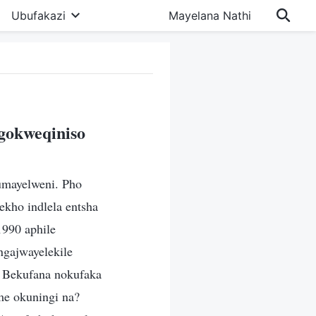
Ubufakazi
Mayelana Nathi
gokweqiniso
umayelweni. Pho
ekho indlela entsha
1990 aphile
ngajwayelekile
. Bekufana nokufaka
ume okuningi na?