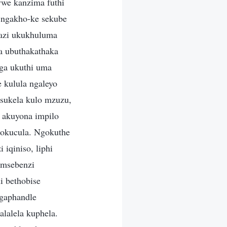
ywe kanzima futhi
 ngakho-ke sekube
wazi ukukhuluma
a ubuthakathaka
ga ukuthi uma
 kulula ngaleyo
usukela kulo mzuzu,
 akuyona impilo
nokucula. Ngokuthe
iqiniso, liphi
umsebenzi
i bethobise
ngaphandle
lalela kuphela.