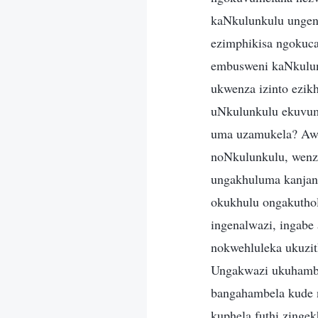
kaNkulunkulu ungenz
ezimphikisa ngokuca
embusweni kaNkulun
ukwenza izinto ezik
uNkulunkulu ekuvume
uma uzamukela? Awu
noNkulunkulu, wenz
ungakhuluma kanjani
okukhulu ongakuthol
ingenalwazi, ingabe
nokwehluleka ukuzit
Ungakwazi ukuhamba
bangahambela kude n
kuphela futhi zing