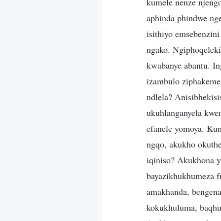
kumele nenze njengo
aphinda phindwe nge
isithiyo emsebenzi
ngako. Ngiphoqeleki
kwabanye abantu. In
izambulo ziphakeme,
ndlela? Anisibhekis
ukuhlanganyela kwen
efanele yomoya. Ku
ngqo, akukho okuthe
iqiniso? Akukhona y
bayazikhukhumeza fut
amakhanda, bengenal
kokukhuluma, baqhub