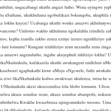
mbilini; ungacabangi ukuthi angazi lutho. Wena uyingwe yep
a uSathane, ukukhuluma ngobufakazi bokunqoba, ukuphila 
e lokhu kuyize! Ucabanga ukuthi wonke amazwi akhulunyw
wancome? Umlomo wakho ukhuluma ngokulahla izindlela zak
so, kepha izandla zakho zenza ezinye izenzo ngenhliziyo ya
 luni lomuntu? Kungani izinhliziyo zenu nezandla zenu zing
a amazwi angenalutho, ingabe akuyephuli inhliziyo lokhu?
likaNkulunkulu, kufakazela ukuthi awukangeni endleleni uM
ukasebenzi ngaphakathi kuwe uMoya oNgcwele, futhi awuka
da izwi likaNkulunkulu kodwa awukwazi ukulenza, wena-ke 
o. UNkulunkulu akezi ukuzosindisa lolu hlobo lomuntu. UJes
helwa ukuze asindise izoni, ukuze asindise abampofu, nokusi
Ukubethelwa Kwakhe kwasebenza njengomnikelo wesono. Um
 likaNkulunkulu, kufanele uhambe ngokushesha, ungahlali e