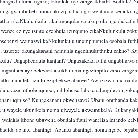
bangakhuluma ngazo; izindlela nje zangesikhathi esedlule! 
ungagxambukeli noma ukuziphatha ngokwentando yenu kung
tha zikaNkulunkulu; akukuguqulanga ukuphila ngaphakathi 
 wenze ezinye izinto ezephula izinqumo zikaNkulunkulu zok
msebenzi wamazwi kaNkulunkulu unomphumela osobala futhi
, usufeze okungakanani namuhla ngezithukuthuku zakho? Ku
kulu? Ungaphendula kanjani? Ungaxakeka futhi ungabinawo
Kungani abanye bekwazi ukukhuluma ngezimpilo zabo zangem
kathi ujabulela izidlo eziphekwe abanye? Awuzizwa unamahl
a ukuze nithole iqiniso, nihlolisisa labo abalungileyo ngoku
kanani iqiniso? Kungakanani okwenzayo? Ubani omthanda ka
 ujwayele ukunikela noma ujwayele ukwamukela? Kukangaki 
e walahla khona ubuwena obudala futhi wanelisa intando kaN
adida abantu abaningi. Abantu abaningi, noma ngabe bayabo