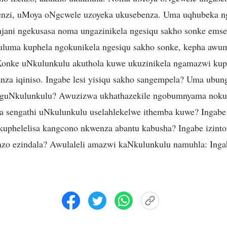
nzi, uMoya oNgcwele uzoyeka ukusebenza. Uma uqhubeka ng
jani ngekusasa noma ungazinikela ngesiqu sakho sonke emse
luma kuphela ngokunikela ngesiqu sakho sonke, kepha awu
 Konke uNkulunkulu akuthola kuwe ukuzinikela ngamazwi ku
nza iqiniso. Ingabe lesi yisiqu sakho sangempela? Uma ubun
 nguNkulunkulu? Awuzizwa ukhathazekile ngobumnyama noku
a sengathi uNkulunkulu uselahlekelwe ithemba kuwe? Ingabe
kuphelelisa kangcono nkwenza abantu kabusha? Ingabe izinto
azo ezindala? Awulaleli amazwi kaNkulunkulu namuhla: Ingab