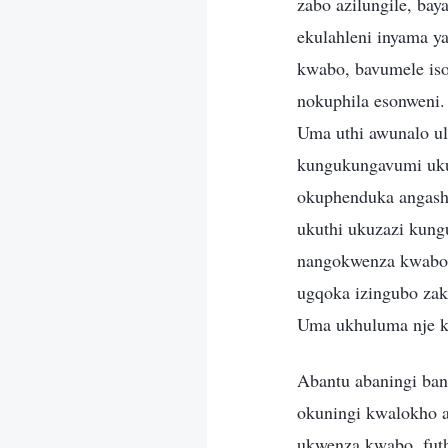
zabo azilungile, ba
ekulahleni inyama y
kwabo, bavumele is
nokuphila esonweni. 
Uma uthi awunalo u
kungukungavumi uku
okuphenduka angash
ukuthi ukuzazi kun
nangokwenza kwabo
ugqoka izingubo zak
Uma ukhuluma nje k
Abantu abaningi ba
okuningi kwalokho 
ukwenza kwabo, fut