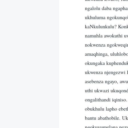
ngalolu daba ngapha
ukhuluma ngokunqob
kaNkulunkulu? Konk
namuhla awokuthi u
nokwenza ngokweqini
amaqhinga, uluhlobo
okungaka kuphenduk
ukwenza njengezwi 
asebenza ngayo, aw
uthi ukwazi ukuqon
ongalithandi iqinis
obukhulu lapho ebet
bantu abathobile. 
ngokuvumelana nezwi