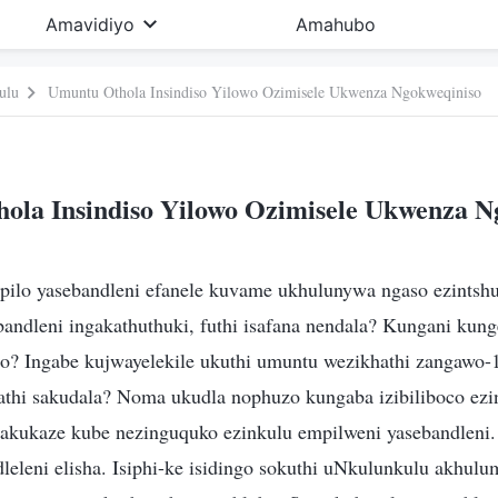
Amavidiyo
Amahubo
ulu
Umuntu Othola Insindiso Yilowo Ozimisele Ukwenza Ngokweqiniso
ola Insindiso Yilowo Ozimisele Ukwenza N
pilo yasebandleni efanele kuvame ukhulunywa ngaso ezintsh
andleni ingakathuthuki, futhi isafana nendala? Kungani kung
ilo? Ingabe kujwayelekile ukuthi umuntu wezikhathi zangawo-
thi sakudala? Noma ukudla nophuzo kungaba izibiliboco ezi
, akukaze kube nezinguquko ezinkulu empilweni yasebandleni
dleleni elisha. Isiphi-ke isidingo sokuthi uNkulunkulu akhul