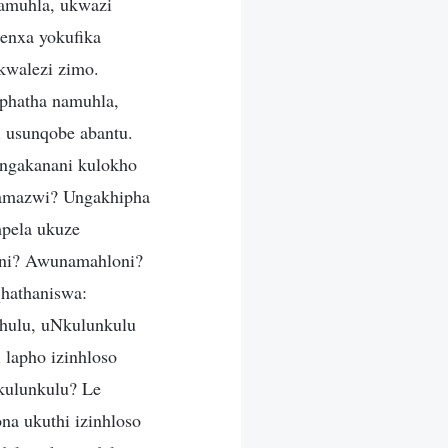
Namuhla, ukwazi
enxa yokufika
kwalezi zimo.
uphatha namuhla,
 usunqobe abantu.
ngakanani kulokho
 amazwi? Ungakhipha
pela ukuze
oni? Awunamahloni?
qhathaniswa:
khulu, uNkulunkulu
lapho izinhloso
kulunkulu? Le
na ukuthi izinhloso