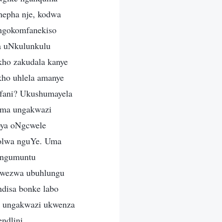
hepha nje, kodwa
ngokomfanekiso
a uNkulunkulu
ho zakudala kanye
kho uhlela amanye
afani? Ukushumayela
 Uma ungakwazi
oya oNgcwele
holwa nguYe. Uma
ungumuntu
u wezwa ubuhlungu
ndisa bonke labo
a ungakwazi ukwenza
ndlini