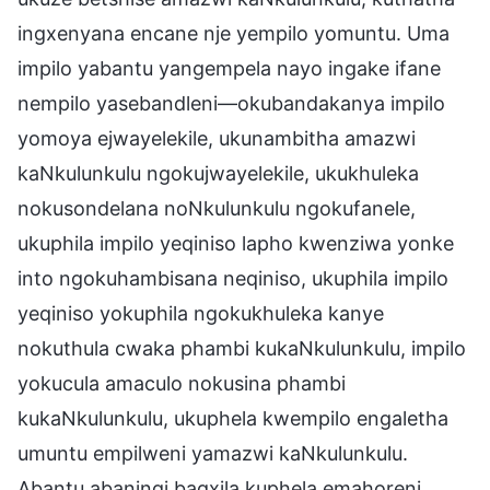
ingxenyana encane nje yempilo yomuntu. Uma
impilo yabantu yangempela nayo ingake ifane
nempilo yasebandleni—okubandakanya impilo
yomoya ejwayelekile, ukunambitha amazwi
kaNkulunkulu ngokujwayelekile, ukukhuleka
nokusondelana noNkulunkulu ngokufanele,
ukuphila impilo yeqiniso lapho kwenziwa yonke
into ngokuhambisana neqiniso, ukuphila impilo
yeqiniso yokuphila ngokukhuleka kanye
nokuthula cwaka phambi kukaNkulunkulu, impilo
yokucula amaculo nokusina phambi
kukaNkulunkulu, ukuphela kwempilo engaletha
umuntu empilweni yamazwi kaNkulunkulu.
Abantu abaningi bagxila kuphela emahoreni