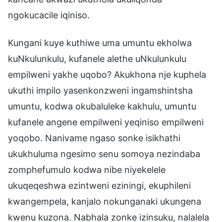
ngokucacile iqiniso.
Kungani kuye kuthiwe uma umuntu ekholwa
kuNkulunkulu, kufanele alethe uNkulunkulu
empilweni yakhe uqobo? Akukhona nje kuphela
ukuthi impilo yasenkonzweni ingamshintsha
umuntu, kodwa okubaluleke kakhulu, umuntu
kufanele angene empilweni yeqiniso empilweni
yoqobo. Nanivame ngaso sonke isikhathi
ukukhuluma ngesimo senu somoya nezindaba
zomphefumulo kodwa nibe niyekelele
ukuqeqeshwa ezintweni eziningi, ekuphileni
kwangempela, kanjalo nokunganaki ukungena
kwenu kuzona. Nabhala zonke izinsuku, nalalela