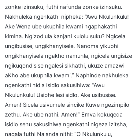
zonke izinsuku, futhi nafunda zonke izinsuku.
Nakhuleka ngenkathi nipheka: “Awu Nkulunkulu!
Ake Wena ube ukuphila kwami ngaphakathi
kimina. Ngizodlula kanjani kulolu suku? Ngicela
ungibusise, ungikhanyisele. Nanoma yikuphi
ongikhanyisela ngakho namuhla, ngicela ungisize
ngikuqondisise ngalesi sikhathi, ukuze amazwi
aKho abe ukuphila kwami.” Naphinde nakhuleka
ngenkathi nidla isidlo sakusihlwa: “Awu
Nkulunkulu! Usiphe lesi sidlo. Ake usibusise.
Amen! Sicela usivumele sincike Kuwe ngezimpilo
zethu. Ake ube nathi. Amen!” Emva kokuqeda
isidlo senu sakusihlwa ngenkathi nigeza izitsha,
naqala futhi Nalanda nithi: “O Nkulunkulu,