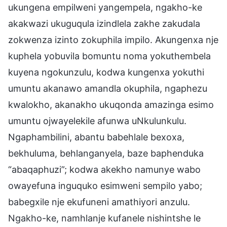
ukungena empilweni yangempela, ngakho-ke
akakwazi ukuguqula izindlela zakhe zakudala
zokwenza izinto zokuphila impilo. Akungenxa nje
kuphela yobuvila bomuntu noma yokuthembela
kuyena ngokunzulu, kodwa kungenxa yokuthi
umuntu akanawo amandla okuphila, ngaphezu
kwalokho, akanakho ukuqonda amazinga esimo
umuntu ojwayelekile afunwa uNkulunkulu.
Ngaphambilini, abantu babehlale bexoxa,
bekhuluma, behlanganyela, baze baphenduka
“abaqaphuzi”; kodwa akekho namunye wabo
owayefuna inguquko esimweni sempilo yabo;
babegxile nje ekufuneni amathiyori anzulu.
Ngakho-ke, namhlanje kufanele nishintshe le