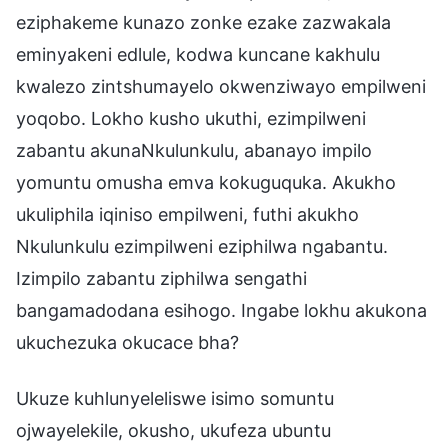
eziphakeme kunazo zonke ezake zazwakala
eminyakeni edlule, kodwa kuncane kakhulu
kwalezo zintshumayelo okwenziwayo empilweni
yoqobo. Lokho kusho ukuthi, ezimpilweni
zabantu akunaNkulunkulu, abanayo impilo
yomuntu omusha emva kokuguquka. Akukho
ukuliphila iqiniso empilweni, futhi akukho
Nkulunkulu ezimpilweni eziphilwa ngabantu.
Izimpilo zabantu ziphilwa sengathi
bangamadodana esihogo. Ingabe lokhu akukona
ukuchezuka okucace bha?
Ukuze kuhlunyeleliswe isimo somuntu
ojwayelekile, okusho, ukufeza ubuntu