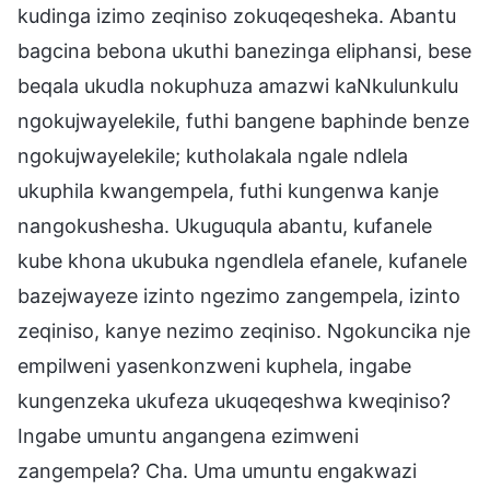
kudinga izimo zeqiniso zokuqeqesheka. Abantu
bagcina bebona ukuthi banezinga eliphansi, bese
beqala ukudla nokuphuza amazwi kaNkulunkulu
ngokujwayelekile, futhi bangene baphinde benze
ngokujwayelekile; kutholakala ngale ndlela
ukuphila kwangempela, futhi kungenwa kanje
nangokushesha. Ukuguqula abantu, kufanele
kube khona ukubuka ngendlela efanele, kufanele
bazejwayeze izinto ngezimo zangempela, izinto
zeqiniso, kanye nezimo zeqiniso. Ngokuncika nje
empilweni yasenkonzweni kuphela, ingabe
kungenzeka ukufeza ukuqeqeshwa kweqiniso?
Ingabe umuntu angangena ezimweni
zangempela? Cha. Uma umuntu engakwazi