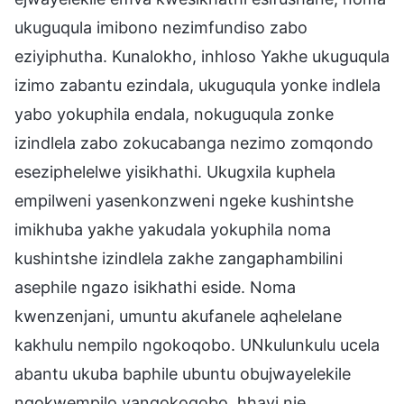
ukuguqula imibono nezimfundiso zabo
eziyiphutha. Kunalokho, inhloso Yakhe ukuguqula
izimo zabantu ezindala, ukuguqula yonke indlela
yabo yokuphila endala, nokuguqula zonke
izindlela zabo zokucabanga nezimo zomqondo
eseziphelelwe yisikhathi. Ukugxila kuphela
empilweni yasenkonzweni ngeke kushintshe
imikhuba yakhe yakudala yokuphila noma
kushintshe izindlela zakhe zangaphambilini
asephile ngazo isikhathi eside. Noma
kwenzenjani, umuntu akufanele aqhelelane
kakhulu nempilo ngokoqobo. UNkulunkulu ucela
abantu ukuba baphile ubuntu obujwayelekile
ngokwempilo yangokoqobo, hhayi nje