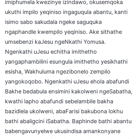
imiphumela kwezinye izindawo, okusemqoka
ukuthi impilo yeqiniso ingaguqula abantu, kanti
isimo sabo sakudala ngeke saguquka
ngaphandle kwempilo yeqiniso. Ake sithathe
umsebenzi kaJesu ngeNkathi Yomusa.
Ngenkathi uJesu echitha imithetho
yangaphambilini esungula imithetho yesikhathi
esisha, Wakhuluma ngezibonelo zempilo
yangokoqobo. Ngenkathi uJesu ehola abafundi
Bakhe bedabula ensimini kakolweni ngeSabatha,
kwathi lapho abafundi sebelambile bakha
bazidlela ukolweni, abaFarisi bakubona lokhu
bathi abaligcini iSabatha. Baphinde bathi abantu
babengavunyelwe ukusindisa amankonyane