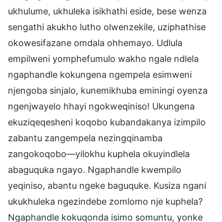
ukhulume, ukhuleka isikhathi eside, bese wenza
sengathi akukho lutho olwenzekile, uziphathise
okowesifazane omdala ohhemayo. Udlula
empilweni yomphefumulo wakho ngale ndlela
ngaphandle kokungena ngempela esimweni
njengoba sinjalo, kunemikhuba eminingi oyenza
ngenjwayelo hhayi ngokweqiniso! Ukungena
ekuziqeqesheni koqobo kubandakanya izimpilo
zabantu zangempela nezingqinamba
zangokoqobo—yilokhu kuphela okuyindlela
abaguquka ngayo. Ngaphandle kwempilo
yeqiniso, abantu ngeke baguquke. Kusiza ngani
ukukhuleka ngezindebe zomlomo nje kuphela?
Ngaphandle kokuqonda isimo somuntu, yonke