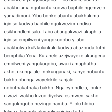
abakhuluma ngobuntu kodwa baphile ngemvelo
yamadimoni. Yibo bonke abantu abakhuluma
iqiniso kodwa baphile ngokwezimfundiso
esikhundleni salo. Labo abangakwazi ukuphila
iqiniso empilweni yangokoqobo yilabo
abakholwa kuNkulunkulu kodwa abazonda futhi
bemphika Yena. Kufanele uzejwayeze ukungena
empilweni yangokoqobo, uwazi amaphutha
akho, ukungalaleli nokunganaki, kanye nobuntu
bakho obungajwayelekile kanjalo
nobuthakathaka bakho. Ngaleyo ndlela, lonke
ulwazi lwakho luzodidiyelwa esimweni sakho
sangokoqobo nezingqinamba. Yilolu hlobo
lolwazi kuphela olungolweqiniso futhi