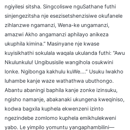
ngiyilesi sitsha. Singcoliswe nguSathane futhi
sinjengezitsha nje esezisetshenzisiwe okufanele
zihlanzwe ngamanzi, Wena-ke ungamanzi,
amazwi Akho angamanzi aphilayo anikeza
ukuphila kimina.” Masinyane nje kwase
kuyisikhathi sokulala waqala ukulanda futhi: “Awu
Nkulunkulu! Ungibusisile wangihola osukwini
lonke. Ngibonga kakhulu kuWe….” Usuku lwakho
luhambe kanje waze wathathwa ubuthongo.
Abantu abaningi baphila kanje zonke izinsuku,
ngisho namanje, abakanaki ukungena kweqiniso,
kodwa bagxila kuphela ekwenzeni izinto
ngezindebe zomlomo kuphela emikhulekweni
yabo. Le yimpilo yomuntu yangaphambilini—