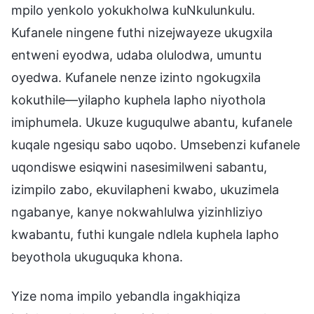
mpilo yenkolo yokukholwa kuNkulunkulu.
Kufanele ningene futhi nizejwayeze ukugxila
entweni eyodwa, udaba olulodwa, umuntu
oyedwa. Kufanele nenze izinto ngokugxila
kokuthile—yilapho kuphela lapho niyothola
imiphumela. Ukuze kuguqulwe abantu, kufanele
kuqale ngesiqu sabo uqobo. Umsebenzi kufanele
uqondiswe esiqwini nasesimilweni sabantu,
izimpilo zabo, ekuvilapheni kwabo, ukuzimela
ngabanye, kanye nokwahlulwa yizinhliziyo
kwabantu, futhi kungale ndlela kuphela lapho
beyothola ukuguquka khona.
Yize noma impilo yebandla ingakhiqiza