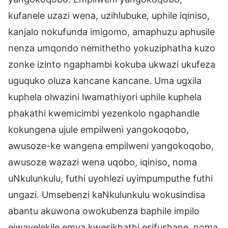
kufanele uzazi wena, uzihlubuke, uphile iqiniso,
kanjalo nokufunda imigomo, amaphuzu aphusile
nenza umqondo nemithetho yokuziphatha kuzo
zonke izinto ngaphambi kokuba ukwazi ukufeza
uguquko oluza kancane kancane. Uma ugxila
kuphela olwazini lwamathiyori uphile kuphela
phakathi kwemicimbi yezenkolo ngaphandle
kokungena ujule empilweni yangokoqobo,
awusoze-ke wangena empilweni yangokoqobo,
awusoze wazazi wena uqobo, iqiniso, noma
uNkulunkulu, futhi uyohlezi uyimpumputhe futhi
ungazi. Umsebenzi kaNkulunkulu wokusindisa
abantu akuwona owokubenza baphile impilo
ejwayelekile emva kwesikhathi esifushane, noma