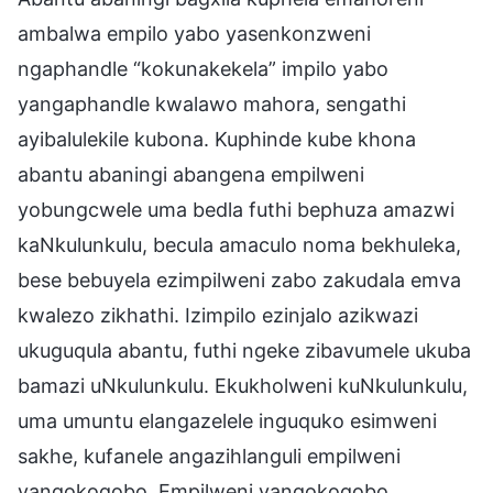
ambalwa empilo yabo yasenkonzweni
ngaphandle “kokunakekela” impilo yabo
yangaphandle kwalawo mahora, sengathi
ayibalulekile kubona. Kuphinde kube khona
abantu abaningi abangena empilweni
yobungcwele uma bedla futhi bephuza amazwi
kaNkulunkulu, becula amaculo noma bekhuleka,
bese bebuyela ezimpilweni zabo zakudala emva
kwalezo zikhathi. Izimpilo ezinjalo azikwazi
ukuguqula abantu, futhi ngeke zibavumele ukuba
bamazi uNkulunkulu. Ekukholweni kuNkulunkulu,
uma umuntu elangazelele inguquko esimweni
sakhe, kufanele angazihlanguli empilweni
yangokoqobo. Empilweni yangokoqobo,