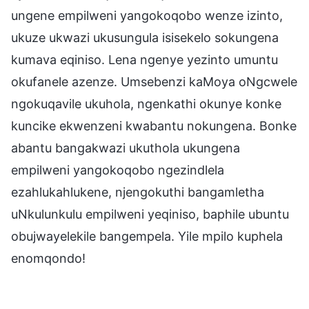
ungene empilweni yangokoqobo wenze izinto,
ukuze ukwazi ukusungula isisekelo sokungena
kumava eqiniso. Lena ngenye yezinto umuntu
okufanele azenze. Umsebenzi kaMoya oNgcwele
ngokuqavile ukuhola, ngenkathi okunye konke
kuncike ekwenzeni kwabantu nokungena. Bonke
abantu bangakwazi ukuthola ukungena
empilweni yangokoqobo ngezindlela
ezahlukahlukene, njengokuthi bangamletha
uNkulunkulu empilweni yeqiniso, baphile ubuntu
obujwayelekile bangempela. Yile mpilo kuphela
enomqondo!