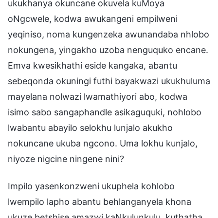
ukukhanya okuncane okuvela kuMoya
oNgcwele, kodwa awukangeni empilweni
yeqiniso, noma kungenzeka awunandaba nhlobo
nokungena, yingakho uzoba nenguquko encane.
Emva kwesikhathi eside kangaka, abantu
sebeqonda okuningi futhi bayakwazi ukukhuluma
mayelana nolwazi lwamathiyori abo, kodwa
isimo sabo sangaphandle asikaguquki, nohlobo
lwabantu abayilo selokhu lunjalo akukho
nokuncane ukuba ngcono. Uma lokhu kunjalo,
niyoze nigcine ningene nini?
Impilo yasenkonzweni ukuphela kohlobo
lwempilo lapho abantu behlanganyela khona
ukuze betshise amazwi kaNkulunkulu, kuthatha