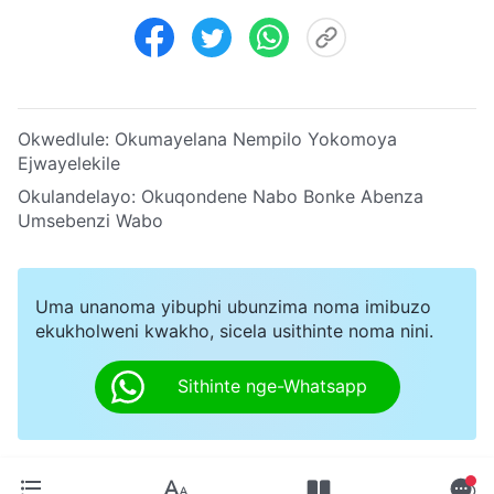
Okwedlule:
Okumayelana Nempilo Yokomoya
Ejwayelekile
Okulandelayo:
Okuqondene Nabo Bonke Abenza
Umsebenzi Wabo
Uma unanoma yibuphi ubunzima noma imibuzo
ekukholweni kwakho, sicela usithinte noma nini.
Sithinte nge-Whatsapp