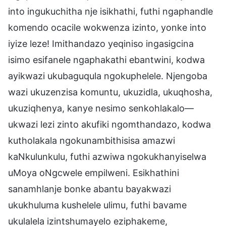
into ingukuchitha nje isikhathi, futhi ngaphandle
komendo ocacile wokwenza izinto, yonke into
iyize leze! Imithandazo yeqiniso ingasigcina
isimo esifanele ngaphakathi ebantwini, kodwa
ayikwazi ukubaguqula ngokuphelele. Njengoba
wazi ukuzenzisa komuntu, ukuzidla, ukuqhosha,
ukuziqhenya, kanye nesimo senkohlakalo—
ukwazi lezi zinto akufiki ngomthandazo, kodwa
kutholakala ngokunambithisisa amazwi
kaNkulunkulu, futhi azwiwa ngokukhanyiselwa
uMoya oNgcwele empilweni. Esikhathini
sanamhlanje bonke abantu bayakwazi
ukukhuluma kushelele ulimu, futhi bavame
ukulalela izintshumayelo eziphakeme,