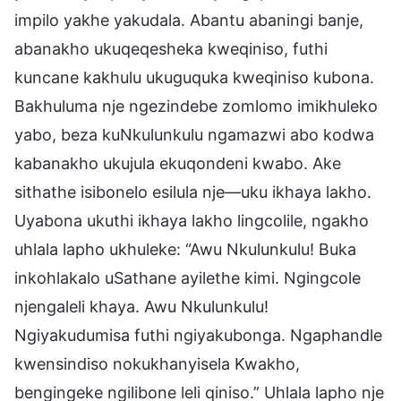
impilo yakhe yakudala. Abantu abaningi banje,
abanakho ukuqeqesheka kweqiniso, futhi
kuncane kakhulu ukuguquka kweqiniso kubona.
Bakhuluma nje ngezindebe zomlomo imikhuleko
yabo, beza kuNkulunkulu ngamazwi abo kodwa
kabanakho ukujula ekuqondeni kwabo. Ake
sithathe isibonelo esilula nje—uku ikhaya lakho.
Uyabona ukuthi ikhaya lakho lingcolile, ngakho
uhlala lapho ukhuleke: “Awu Nkulunkulu! Buka
inkohlakalo uSathane ayilethe kimi. Ngingcole
njengaleli khaya. Awu Nkulunkulu!
Ngiyakudumisa futhi ngiyakubonga. Ngaphandle
kwensindiso nokukhanyisela Kwakho,
bengingeke ngilibone leli qiniso.” Uhlala lapho nje