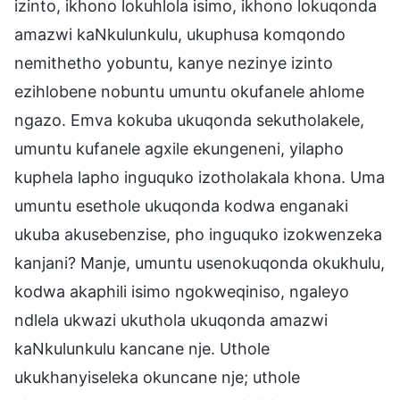
izinto, ikhono lokuhlola isimo, ikhono lokuqonda
amazwi kaNkulunkulu, ukuphusa komqondo
nemithetho yobuntu, kanye nezinye izinto
ezihlobene nobuntu umuntu okufanele ahlome
ngazo. Emva kokuba ukuqonda sekutholakele,
umuntu kufanele agxile ekungeneni, yilapho
kuphela lapho inguquko izotholakala khona. Uma
umuntu esethole ukuqonda kodwa enganaki
ukuba akusebenzise, pho inguquko izokwenzeka
kanjani? Manje, umuntu usenokuqonda okukhulu,
kodwa akaphili isimo ngokweqiniso, ngaleyo
ndlela ukwazi ukuthola ukuqonda amazwi
kaNkulunkulu kancane nje. Uthole
ukukhanyiseleka okuncane nje; uthole