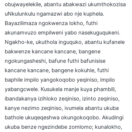
obujwayelekile, abantu abakwazi ukumthokozisa
uNkulunkulu ngamazwi abo nje kuphela.
Bayazilimaza ngokwenza lokho, futhi
akunamvuzo empilweni yabo nasekuguqukeni.
Ngakho-ke, ukuthola inguquko, abantu kufanele
bakwenze kancane kancane, bangene
ngokungasheshi, bafune futhi bafunisise
kancane kancane, bangene kokuhle, futhi
baphile impilo yangokoqobo yeqiniso, impilo
yabangcwele. Kusukela manje kuya phambili,
ibandakanya izihloko zeqiniso, izinto zeqiniso,
kanye nezimo zeqiniso, ivumela abantu ukuba
bathole ukuqeqeshwa okungokoqobo. Akudingi
ukuba benze ngezindebe zomlomo; kunalokho,