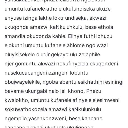
umuntu kufanele athole ukufundiseka ukuze
enyuse izinga lakhe lokufundiseka, akwazi
ukuqonda amazwi kaNkulunkulu, bese ethola
amandla okuqonda kahle. Elinye futhi iphuzu
elokuthi umuntu kufanele ahlome ngolwazi
oluyisisekelo oludingekayo ukuze aphile
njengomuntu akwazi nokufinyelela ekuqondeni
nasekucabangeni ezingeni lobuntu
obujwayelekile, ngoba abantu esikhathini esiningi
bavame ukungabi nalo leli khono. Phezu
kwalokho, umuntu kufanele afinyelele esimweni
sokuwathokozela amazwi kaNkulunkulu
ngempilo yasenkonzweni, bese kancane
kancane akwazi ukuthola ukuliqonda