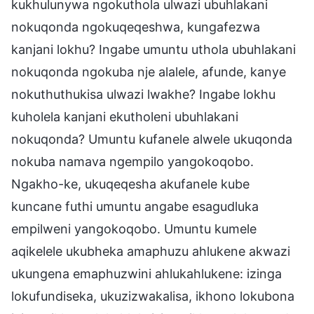
kukhulunywa ngokuthola ulwazi ubuhlakani
nokuqonda ngokuqeqeshwa, kungafezwa
kanjani lokhu? Ingabe umuntu uthola ubuhlakani
nokuqonda ngokuba nje alalele, afunde, kanye
nokuthuthukisa ulwazi lwakhe? Ingabe lokhu
kuholela kanjani ekutholeni ubuhlakani
nokuqonda? Umuntu kufanele alwele ukuqonda
nokuba namava ngempilo yangokoqobo.
Ngakho-ke, ukuqeqesha akufanele kube
kuncane futhi umuntu angabe esagudluka
empilweni yangokoqobo. Umuntu kumele
aqikelele ukubheka amaphuzu ahlukene akwazi
ukungena emaphuzwini ahlukahlukene: izinga
lokufundiseka, ukuzizwakalisa, ikhono lokubona