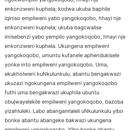
enkonzweni kuphela; kodwa ukuba baphile
iqiniso empilweni yabo yangokoqobo, hhayi nje
enkonzweni kuphela; ukuba bagcwalise
imisebenzi yabo yempilo yangokoqobo, hhayi nje
enkonzweni kuphela. Ukungena empilweni
yangokoqobo, umuntu kufanele aphendukisele
yonke into empilweni yangokoqobo. Uma,
ekukholweni kuNkulunkulu, abantu bengakwazi
ukuzazi ngokungena empilweni yangokoqobo
futhi uma bengakwazi ukuphila ubuntu
obujwayelekile empilweni yangokoqobo, bazoba
yizahluleki. Labo abangamlaleli uNkulunkulu yibo
bonke abantu abangeke bakwazi ukungena
empilweni yangokoqobo. Yibo bonke abantu