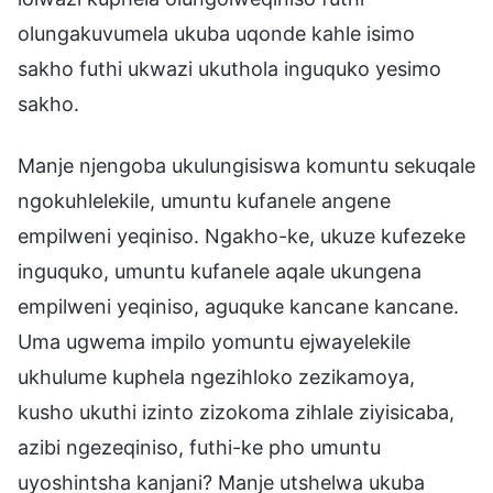
olungakuvumela ukuba uqonde kahle isimo
sakho futhi ukwazi ukuthola inguquko yesimo
sakho.
Manje njengoba ukulungisiswa komuntu sekuqale
ngokuhlelekile, umuntu kufanele angene
empilweni yeqiniso. Ngakho-ke, ukuze kufezeke
inguquko, umuntu kufanele aqale ukungena
empilweni yeqiniso, aguquke kancane kancane.
Uma ugwema impilo yomuntu ejwayelekile
ukhulume kuphela ngezihloko zezikamoya,
kusho ukuthi izinto zizokoma zihlale ziyisicaba,
azibi ngezeqiniso, futhi-ke pho umuntu
uyoshintsha kanjani? Manje utshelwa ukuba