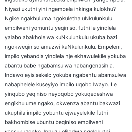
Niyazi ukuthi yini ngempela inkinga kulokhu?
Ngike ngakhuluma ngokuletha uNkulunkulu
empilweni yomuntu yeqiniso, futhi le yindlela
yalabo abakholelwa kuNkulunkulu ukuba bazi
ngokweqiniso amazwi kaNkulunkulu. Empeleni,
impilo yebandla yindlela nje ekhawulekile yokuba
abantu babe ngabamsulwa nabangenasihla.
Indawo eyisisekelo yokuba ngabantu abamsulwa
nabaphelele kuseyiyo impilo uqobo lwayo. Le
yinqubo yeqiniso neyoqobo yokuqeqeshwa
engikhulume ngako, okwenza abantu bakwazi
ukuphila impilo yobuntu ejwayelekile futhi
bakhombise ubuntu beqiniso empilweni
yansukuzonke. Iphuzu elilodwa ngelokuthi