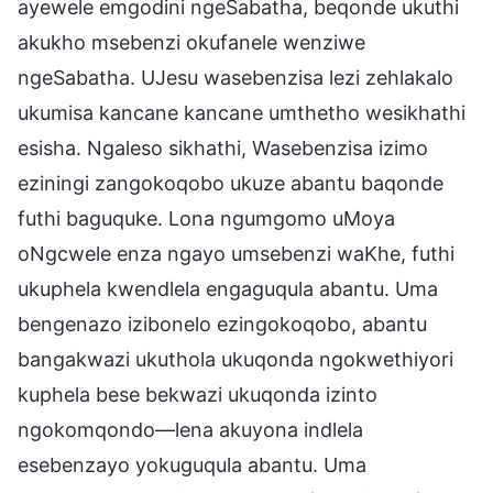
ayewele emgodini ngeSabatha, beqonde ukuthi
akukho msebenzi okufanele wenziwe
ngeSabatha. UJesu wasebenzisa lezi zehlakalo
ukumisa kancane kancane umthetho wesikhathi
esisha. Ngaleso sikhathi, Wasebenzisa izimo
eziningi zangokoqobo ukuze abantu baqonde
futhi baguquke. Lona ngumgomo uMoya
oNgcwele enza ngayo umsebenzi waKhe, futhi
ukuphela kwendlela engaguqula abantu. Uma
bengenazo izibonelo ezingokoqobo, abantu
bangakwazi ukuthola ukuqonda ngokwethiyori
kuphela bese bekwazi ukuqonda izinto
ngokomqondo—lena akuyona indlela
esebenzayo yokuguqula abantu. Uma