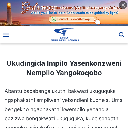
Ukudingida Impilo Yasenkonzweni Nempilo Yangokoqobo
Ukudingida Impilo Yasenkonzweni
Nempilo Yangokoqobo
Abantu bacabanga ukuthi bakwazi ukuguquka
ngaphakathi empilweni yebandleni kuphela. Uma
bengekho ngaphakathi kwempilo yebandla,
bazizwa bengakwazi ukuguquka, kube sengathi
inguquko ayinakufezeka empilweni yangempela.