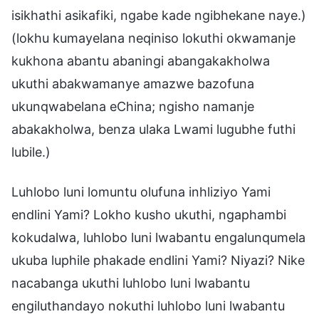
isikhathi asikafiki, ngabe kade ngibhekane naye.)
(lokhu kumayelana neqiniso lokuthi okwamanje
kukhona abantu abaningi abangakakholwa
ukuthi abakwamanye amazwe bazofuna
ukunqwabelana eChina; ngisho namanje
abakakholwa, benza ulaka Lwami lugubhe futhi
lubile.)
Luhlobo luni lomuntu olufuna inhliziyo Yami
endlini Yami? Lokho kusho ukuthi, ngaphambi
kokudalwa, luhlobo luni lwabantu engalunqumela
ukuba luphile phakade endlini Yami? Niyazi? Nike
nacabanga ukuthi luhlobo luni lwabantu
engiluthandayo nokuthi luhlobo luni lwabantu