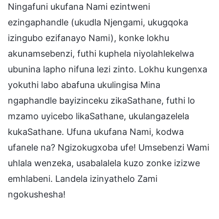
Ningafuni ukufana Nami ezintweni
ezingaphandle (ukudla Njengami, ukugqoka
izingubo ezifanayo Nami), konke lokhu
akunamsebenzi, futhi kuphela niyolahlekelwa
ubunina lapho nifuna lezi zinto. Lokhu kungenxa
yokuthi labo abafuna ukulingisa Mina
ngaphandle bayizinceku zikaSathane, futhi lo
mzamo uyicebo likaSathane, ukulangazelela
kukaSathane. Ufuna ukufana Nami, kodwa
ufanele na? Ngizokugxoba ufe! Umsebenzi Wami
uhlala wenzeka, usabalalela kuzo zonke izizwe
emhlabeni. Landela izinyathelo Zami
ngokushesha!