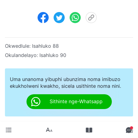
Okwedlule:
Isahluko 88
Okulandelayo:
Isahluko 90
Uma unanoma yibuphi ubunzima noma imibuzo
ekukholweni kwakho, sicela usithinte noma nini.
Sithinte nge-Whatsapp