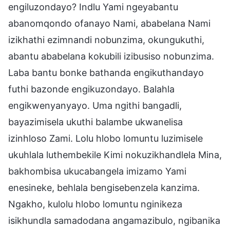
engiluzondayo? Indlu Yami ngeyabantu
abanomqondo ofanayo Nami, ababelana Nami
izikhathi ezimnandi nobunzima, okungukuthi,
abantu ababelana kokubili izibusiso nobunzima.
Laba bantu bonke bathanda engikuthandayo
futhi bazonde engikuzondayo. Balahla
engikwenyanyayo. Uma ngithi bangadli,
bayazimisela ukuthi balambe ukwanelisa
izinhloso Zami. Lolu hlobo lomuntu luzimisele
ukuhlala luthembekile Kimi nokuzikhandlela Mina,
bakhombisa ukucabangela imizamo Yami
enesineke, behlala bengisebenzela kanzima.
Ngakho, kulolu hlobo lomuntu nginikeza
isikhundla samadodana angamazibulo, ngibanika