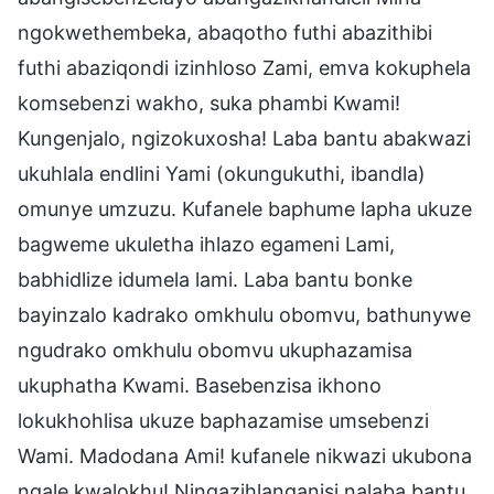
ngokwethembeka, abaqotho futhi abazithibi
futhi abaziqondi izinhloso Zami, emva kokuphela
komsebenzi wakho, suka phambi Kwami!
Kungenjalo, ngizokuxosha! Laba bantu abakwazi
ukuhlala endlini Yami (okungukuthi, ibandla)
omunye umzuzu. Kufanele baphume lapha ukuze
bagweme ukuletha ihlazo egameni Lami,
babhidlize idumela lami. Laba bantu bonke
bayinzalo kadrako omkhulu obomvu, bathunywe
ngudrako omkhulu obomvu ukuphazamisa
ukuphatha Kwami. Basebenzisa ikhono
lokukhohlisa ukuze baphazamise umsebenzi
Wami. Madodana Ami! kufanele nikwazi ukubona
ngale kwalokhu! Ningazihlanganisi nalaba bantu.