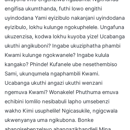
engifisa ukumthanda, futhi lowo engithi
uyindodana Yami eyizibulo nakanjani uyindodana
eyizibulo, lokhu kulunge ngokuphelele. Ungafuna
ukuzenzisa, kodwa lokhu kuyoba yize! Ucabanga
ukuthi angikuboni? Ingabe ukuziphatha phambi
Kwami kulunge ngokwanele? Ingabe kulula
kangako? Phinde! Kufanele ube nesethembiso
Sami, ukunqumela ngaphambili Kwami.
Ucabanga ukuthi angazi ukuthi wenzani
ngemuva Kwami? Wonakele! Phuthuma emuva
echibini lomlilo nesibabuli lapho umsebenzi
wakho Kimi usuphelile! Ngicasukile, ngigcwala
ukwenyanya uma ngikubona. Bonke
abangisebenzelayo abangazikhandleli Mina