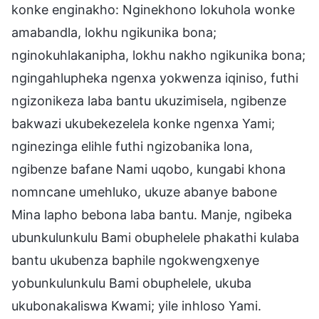
konke enginakho: Nginekhono lokuhola wonke
amabandla, lokhu ngikunika bona;
nginokuhlakanipha, lokhu nakho ngikunika bona;
ngingahlupheka ngenxa yokwenza iqiniso, futhi
ngizonikeza laba bantu ukuzimisela, ngibenze
bakwazi ukubekezelela konke ngenxa Yami;
nginezinga elihle futhi ngizobanika lona,
ngibenze bafane Nami uqobo, kungabi khona
nomncane umehluko, ukuze abanye babone
Mina lapho bebona laba bantu. Manje, ngibeka
ubunkulunkulu Bami obuphelele phakathi kulaba
bantu ukubenza baphile ngokwengxenye
yobunkulunkulu Bami obuphelele, ukuba
ukubonakaliswa Kwami; yile inhloso Yami.