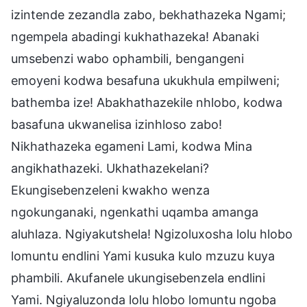
izintende zezandla zabo, bekhathazeka Ngami;
ngempela abadingi kukhathazeka! Abanaki
umsebenzi wabo ophambili, bengangeni
emoyeni kodwa besafuna ukukhula empilweni;
bathemba ize! Abakhathazekile nhlobo, kodwa
basafuna ukwanelisa izinhloso zabo!
Nikhathazeka egameni Lami, kodwa Mina
angikhathazeki. Ukhathazekelani?
Ekungisebenzeleni kwakho wenza
ngokunganaki, ngenkathi uqamba amanga
aluhlaza. Ngiyakutshela! Ngizoluxosha lolu hlobo
lomuntu endlini Yami kusuka kulo mzuzu kuya
phambili. Akufanele ukungisebenzela endlini
Yami. Ngiyaluzonda lolu hlobo lomuntu ngoba