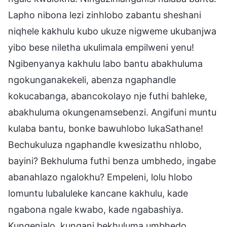
Lapho nibona lezi zinhlobo zabantu sheshani
niqhele kakhulu kubo ukuze nigweme ukubanjwa
yibo bese niletha ukulimala empilweni yenu!
Ngibenyanya kakhulu labo bantu abakhuluma
ngokunganakekeli, abenza ngaphandle
kokucabanga, abancokolayo nje futhi bahleke,
abakhuluma okungenamsebenzi. Angifuni muntu
kulaba bantu, bonke bawuhlobo lukaSathane!
Bechukuluza ngaphandle kwesizathu nhlobo,
bayini? Bekhuluma futhi benza umbhedo, ingabe
abanahlazo ngalokhu? Empeleni, lolu hlobo
lomuntu lubaluleke kancane kakhulu, kade
ngabona ngale kwabo, kade ngabashiya.
Kungenjalo, kungani bekhuluma umbhedo