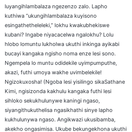
luyangihlambalaza ngezenzo zalo. Lapho
kuthiwa “ukungihlambalaza kuyisono
esingathetheleleki,” lokhu kwakubhekiswe
kubani? Ingabe niyacacelwa ngalokhu? Lolu
hlobo lomuntu lukholwa ukuthi inkinga ayikabi
bucayi kangaka ngisho noma enze lesi sono.
Ngempela lo muntu odidekile uyimpumputhe,
akazi, futhi umoya wakhe uvimbelekile!
Ngizokuxosha! (Ngoba lesi yisilingo sikaSathane
Kimi, ngisizonda kakhulu kangaka futhi lesi
sihloko sekukhulunywe kaningi ngaso,
siyangithukuthelisa ngasikhathi sinye lapho
kukhulunywa ngaso. Angikwazi ukusibamba,
akekho ongasimisa. Ukube bekungekhona ukuthi