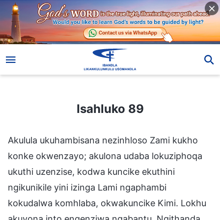
Isahluko 89
Isahluko 89
Akulula ukuhambisana nezinhloso Zami kukho
konke okwenzayo; akulona udaba lokuziphoqa
ukuthi uzenzise, kodwa kuncike ekuthini
ngikunikile yini izinga Lami ngaphambi
kokudalwa komhlaba, okwakuncike Kimi. Lokhu
akuyona into engenziwa ngabantu. Ngithanda