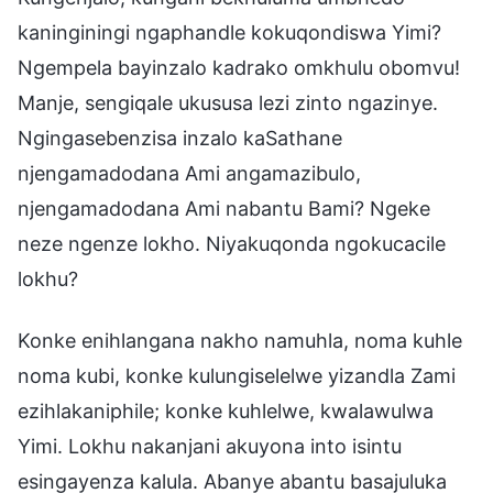
kaninginingi ngaphandle kokuqondiswa Yimi?
Ngempela bayinzalo kadrako omkhulu obomvu!
Manje, sengiqale ukususa lezi zinto ngazinye.
Ngingasebenzisa inzalo kaSathane
njengamadodana Ami angamazibulo,
njengamadodana Ami nabantu Bami? Ngeke
neze ngenze lokho. Niyakuqonda ngokucacile
lokhu?
Konke enihlangana nakho namuhla, noma kuhle
noma kubi, konke kulungiselelwe yizandla Zami
ezihlakaniphile; konke kuhlelwe, kwalawulwa
Yimi. Lokhu nakanjani akuyona into isintu
esingayenza kalula. Abanye abantu basajuluka