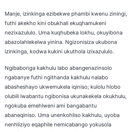
Manje, izinkinga ezibekwe phambi kwenu ziningi,
futhi akekho kini obukhali ekuqhamukeni
nezixazululo. Uma kuqhubeka lokhu, okuyibona
abazolahlekelwa yinina. Ngizonisiza ukubona
izinkinga, kodwa kukini ukuthola izixazululo.
Ngibabonga kakhulu labo abangenazinsolo
ngabanye futhi ngithanda kakhulu nalabo
abasheshayo ukwemukela iqiniso; kulolu hlobo
olubili lwabantu ngibonisa ukunakekela okukhulu,
ngokuba emehlweni ami bangabantu
abaneqiniso. Uma unenkohliso kakhulu, uyoba
nenhliziyo eqaphile nemicabango yokusola