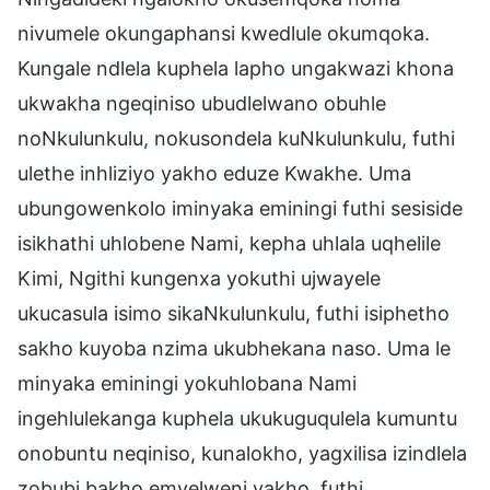
nivumele okungaphansi kwedlule okumqoka.
Kungale ndlela kuphela lapho ungakwazi khona
ukwakha ngeqiniso ubudlelwano obuhle
noNkulunkulu, nokusondela kuNkulunkulu, futhi
ulethe inhliziyo yakho eduze Kwakhe. Uma
ubungowenkolo iminyaka eminingi futhi sesiside
isikhathi uhlobene Nami, kepha uhlala uqhelile
Kimi, Ngithi kungenxa yokuthi ujwayele
ukucasula isimo sikaNkulunkulu, futhi isiphetho
sakho kuyoba nzima ukubhekana naso. Uma le
minyaka eminingi yokuhlobana Nami
ingehlulekanga kuphela ukukuguqulela kumuntu
onobuntu neqiniso, kunalokho, yagxilisa izindlela
zobubi bakho emvelweni yakho, futhi