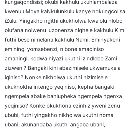
kungaqondisisi; okubi kakhulu ukuhlambalaza
kwenu uMoya kaNkulunkulu kanye nokungcolisa
iZulu. Yingakho ngithi ukukholwa kwalolu hlobo
olufana nolwenu luzonenza niqhele kakhulu Kimi
futhi bese nimelana kakhulu Nami. Eminyakeni
eminingi yomsebenzi, nibone amaqiniso
amaningi, kodwa niyazi ukuthi izindlebe Zami
zizweni? Bangaki kini abazimisele ukwamukela
iqiniso? Nonke nikholwa ukuthi nizimisele
ukukhokha intengo yeqiniso, kepha bangaki
ngempela abake bahlupheka ngempela ngenxa
yeqiniso? Konke okukhona ezinhiziyweni zenu
ububi, futhi yingakho nikholwa ukuthi noma
ubani, akunandaba ukuthi angaba ubani,