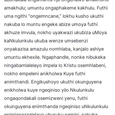
amakhulu; umuntu ongaphakeme kakhulu. Futhi
uma ngithi “ongemncane,” lokhu kusho ukuthi
nakuba lo muntu engeke abize umoya futhi
akhuze imvula, nokho uyakwazi ukubiza uMoya
kaNkulunkulu ukuba wenze umsebenzi
onyakazisa amazulu nomhlaba, kanjalo ashiye
umuntu ekhexile. Ngaphandle, nonke nibukeka
ningabamlalelayo impela lo Kristu osemhlabeni,
nokho empeleni anikholwa Kuye futhi
animthandi. Engikushoyo ukuthi okunguyena
enikholwa kuye ngeqiniso yilo Nkulunkulu
ongaqondakali osemizweni yenu, futhi
okunguyena enimthanda ngeqiniso uNkulunkulu
enimlangazelelayo ubusuku nemini, nakuba