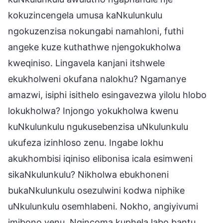
kokuzincengela umusa kaNkulunkulu
ngokuzenzisa nokungabi namahloni, futhi
angeke kuze kuthathwe njengokukholwa
kweqiniso. Lingavela kanjani itshwele
ekukholweni okufana nalokhu? Ngamanye
amazwi, isiphi isithelo esingavezwa yilolu hlobo
lokukholwa? Injongo yokukholwa kwenu
kuNkulunkulu ngukusebenzisa uNkulunkulu
ukufeza izinhloso zenu. Ingabe lokhu
akukhombisi iqiniso elibonisa icala esimweni
sikaNkulunkulu? Nikholwa ebukhoneni
bukaNkulunkulu osezulwini kodwa niphike
uNkulunkulu osemhlabeni. Nokho, angiyivumi
imibono yenu. Ngincoma kuphela labo bantu