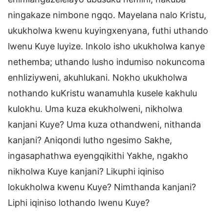
ningakaze nimbone ngqo. Mayelana nalo Kristu,
ukukholwa kwenu kuyingxenyana, futhi uthando
lwenu Kuye luyize. Inkolo isho ukukholwa kanye
nethemba; uthando lusho indumiso nokuncoma
enhliziyweni, akuhlukani. Nokho ukukholwa
nothando kuKristu wanamuhla kusele kakhulu
kulokhu. Uma kuza ekukholweni, nikholwa
kanjani Kuye? Uma kuza othandweni, nithanda
kanjani? Aniqondi lutho ngesimo Sakhe,
ingasaphathwa eyengqikithi Yakhe, ngakho
nikholwa Kuye kanjani? Likuphi iqiniso
lokukholwa kwenu Kuye? Nimthanda kanjani?
Liphi iqiniso lothando lwenu Kuye?