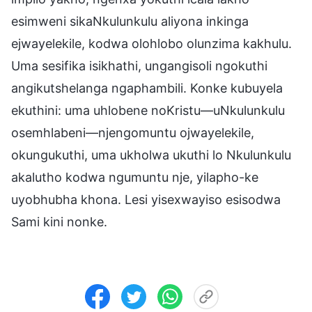
esimweni sikaNkulunkulu aliyona inkinga
ejwayelekile, kodwa olohlobo olunzima kakhulu.
Uma sesifika isikhathi, ungangisoli ngokuthi
angikutshelanga ngaphambili. Konke kubuyela
ekuthini: uma uhlobene noKristu—uNkulunkulu
osemhlabeni—njengomuntu ojwayelekile,
okungukuthi, uma ukholwa ukuthi lo Nkulunkulu
akalutho kodwa ngumuntu nje, yilapho-ke
uyobhubha khona. Lesi yisexwayiso esisodwa
Sami kini nonke.