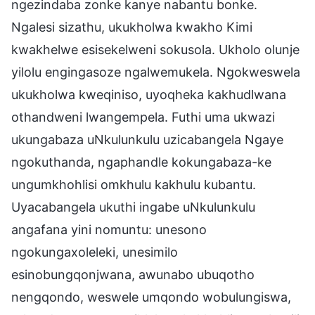
ngezindaba zonke kanye nabantu bonke.
Ngalesi sizathu, ukukholwa kwakho Kimi
kwakhelwe esisekelweni sokusola. Ukholo olunje
yilolu engingasoze ngalwemukela. Ngokweswela
ukukholwa kweqiniso, uyoqheka kakhudlwana
othandweni lwangempela. Futhi uma ukwazi
ukungabaza uNkulunkulu uzicabangela Ngaye
ngokuthanda, ngaphandle kokungabaza-ke
ungumkhohlisi omkhulu kakhulu kubantu.
Uyacabangela ukuthi ingabe uNkulunkulu
angafana yini nomuntu: unesono
ngokungaxoleleki, unesimilo
esinobungqonjwana, awunabo ubuqotho
nengqondo, weswele umqondo wobulungiswa,