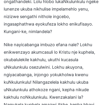
ongathandeki. Lolu hlobo lukaNkulunkulu ngeke
lunenze ukuba nikhulise impelamehlo yenu,
nizizwe sengathi nithole ingcebo,
ingasaphathwa eyokufeza lokho enikufisayo.
Kungani-ke, nimlandela?
Nike nayicabanga imbuzo efana nale? Lokhu
enikwenzayo akumcasuli lo Kristu nje kuphela,
okubalulekile kakhulu, ukuthi kucasula
uNkulunkulu osezulwini. Lokhu akuyona,
ngiyacabanga, injongo yokukholwa kwenu
kuNkulunkulu! Nilangazelela kakhulu ukuba
uNkulunkulu athokoze ngani, kepha nikude
kakhulu noNkulunkulu. Kwenzakalani la?
Namukela kuphela amazwi Akhe, kepha hhayi