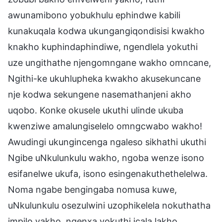
awunamibono yobukhulu ephindwe kabili
kunakuqala kodwa ukungangiqondisisi kwakho
knakho kuphindaphindiwe, ngendlela yokuthi
uze ungithathe njengomngane wakho omncane,
Ngithi-ke ukuhlupheka kwakho akusekuncane
nje kodwa sekungene nasemathanjeni akho
uqobo. Konke okusele ukuthi ulinde ukuba
kwenziwe amalungiselelo omngcwabo wakho!
Awudingi ukungincenga ngaleso sikhathi ukuthi
Ngibe uNkulunkulu wakho, ngoba wenze isono
esifanelwe ukufa, isono esingenakuthethelelwa.
Noma ngabe bengingaba nomusa kuwe,
uNkulunkulu osezulwini uzophikelela nokuthatha
impilo yakho, ngenxa yokuthi icala lakho