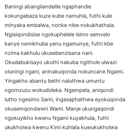
Baningi abangilandelile ngaphandle
kokungabaza kuze kube namuhla, futhi kule
minyaka embalwa, nonke nibe nokukhathala.
Ngisiqondisise ngokuphelele isimo semvelo
kanye nemikhuba yenu ngamunye, futhi kbe
nzima kakhulu ukusebenzisana nani.
Okudabukisayo ukuthi nakuba ngithole ulwazi
oluningi ngani, aninakuqonda nokuncane Ngami.
Yingakho abantu bethi naluthwa umuntu
ngomzuzu wokudideka. Ngempela, aniqondi
lutho ngesimo Sami, ingasaphathwa eyokuqonda
okusemqondweni Wami. Manje ukungaqondi
ngokuyikho kwenu Ngami kuyakhula, futhi
ukukholwa kwenu Kimi kuhlala kuwukukholwa