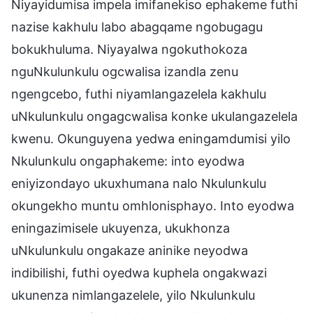
Niyayidumisa impela imifanekiso ephakeme futhi
nazise kakhulu labo abagqame ngobugagu
bokukhuluma. Niyayalwa ngokuthokoza
nguNkulunkulu ogcwalisa izandla zenu
ngengcebo, futhi niyamlangazelela kakhulu
uNkulunkulu ongagcwalisa konke ukulangazelela
kwenu. Okunguyena yedwa eningamdumisi yilo
Nkulunkulu ongaphakeme: into eyodwa
eniyizondayo ukuxhumana nalo Nkulunkulu
okungekho muntu omhlonisphayo. Into eyodwa
eningazimisele ukuyenza, ukukhonza
uNkulunkulu ongakaze aninike neyodwa
indibilishi, futhi oyedwa kuphela ongakwazi
ukunenza nimlangazelele, yilo Nkulunkulu