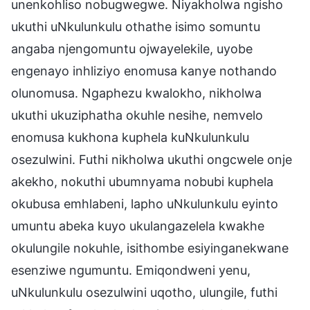
unenkohliso nobugwegwe. Niyakholwa ngisho
ukuthi uNkulunkulu othathe isimo somuntu
angaba njengomuntu ojwayelekile, uyobe
engenayo inhliziyo enomusa kanye nothando
olunomusa. Ngaphezu kwalokho, nikholwa
ukuthi ukuziphatha okuhle nesihe, nemvelo
enomusa kukhona kuphela kuNkulunkulu
osezulwini. Futhi nikholwa ukuthi ongcwele onje
akekho, nokuthi ubumnyama nobubi kuphela
okubusa emhlabeni, lapho uNkulunkulu eyinto
umuntu abeka kuyo ukulangazelela kwakhe
okulungile nokuhle, isithombe esiyinganekwane
esenziwe ngumuntu. Emiqondweni yenu,
uNkulunkulu osezulwini uqotho, ulungile, futhi