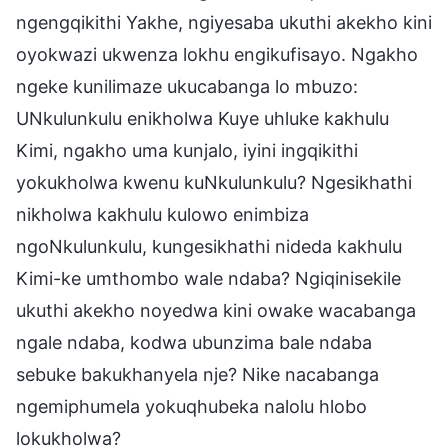
ngengqikithi Yakhe, ngiyesaba ukuthi akekho kini
oyokwazi ukwenza lokhu engikufisayo. Ngakho
ngeke kunilimaze ukucabanga lo mbuzo:
UNkulunkulu enikholwa Kuye uhluke kakhulu
Kimi, ngakho uma kunjalo, iyini ingqikithi
yokukholwa kwenu kuNkulunkulu? Ngesikhathi
nikholwa kakhulu kulowo enimbiza
ngoNkulunkulu, kungesikhathi nideda kakhulu
Kimi-ke umthombo wale ndaba? Ngiqinisekile
ukuthi akekho noyedwa kini owake wacabanga
ngale ndaba, kodwa ubunzima bale ndaba
sebuke bakukhanyela nje? Nike nacabanga
ngemiphumela yokuqhubeka nalolu hlobo
lokukholwa?