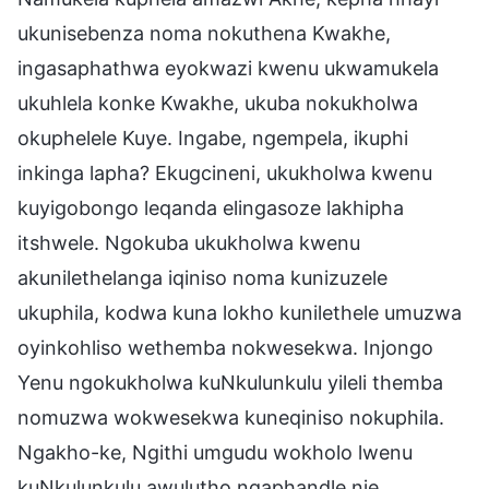
ukunisebenza noma nokuthena Kwakhe,
ingasaphathwa eyokwazi kwenu ukwamukela
ukuhlela konke Kwakhe, ukuba nokukholwa
okuphelele Kuye. Ingabe, ngempela, ikuphi
inkinga lapha? Ekugcineni, ukukholwa kwenu
kuyigobongo leqanda elingasoze lakhipha
itshwele. Ngokuba ukukholwa kwenu
akunilethelanga iqiniso noma kunizuzele
ukuphila, kodwa kuna lokho kunilethele umuzwa
oyinkohliso wethemba nokwesekwa. Injongo
Yenu ngokukholwa kuNkulunkulu yileli themba
nomuzwa wokwesekwa kuneqiniso nokuphila.
Ngakho-ke, Ngithi umgudu wokholo lwenu
kuNkulunkulu awulutho ngaphandle nje