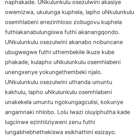
naphakade. UNkulunkulu osezulwini akasiye
owemizwa, ukulunga kuphela, lapho uNkulunkulu
osemhlabeni enezinhloso zobugovu kuphela
futhiakanabulungiswa futhi akanangqondo.
UNkulunkulu osezulwini akanabo nobuncane
ubugwegwe futhi uthembekile ikuze kube
phakade, kulapho uNkulunkulu osemhlabeni
unengxenye yokungethembeki njalo.
UNkulunkulu osezulwini uthanda umuntu
kakhulu, lapho uNkulunkulu osemhlabeni
unakekela umuntu ngokungagculisi, kokunye
angamnaki nhlobo. Lolu lwazi oluyiphutha kade
lugcinwe ezinhliziyweni zenu futhi
lungabhebhethekiswa esikhathini esizayo.