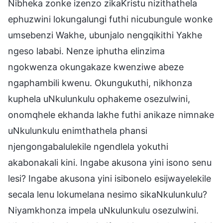
Nibheka zonke izenzo zikaKristu nizithathela
ephuzwini lokungalungi futhi nicubungule wonke
umsebenzi Wakhe, ubunjalo nengqikithi Yakhe
ngeso lababi. Nenze iphutha elinzima
ngokwenza okungakaze kwenziwe abeze
ngaphambili kwenu. Okungukuthi, nikhonza
kuphela uNkulunkulu ophakeme osezulwini,
onomqhele ekhanda lakhe futhi anikaze nimnake
uNkulunkulu enimthathela phansi
njengongabalulekile ngendlela yokuthi
akabonakali kini. Ingabe akusona yini isono senu
lesi? Ingabe akusona yini isibonelo esijwayelekile
secala lenu lokumelana nesimo sikaNkulunkulu?
Niyamkhonza impela uNkulunkulu osezulwini.