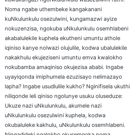
Noma ngabe uthembeke kangakanani
kuNkulunkulu osezulwini, kungamazwi ayize
nokuzenzisa, ngokuba uNkulunkulu osemhlabeni
akabalulekile kuphela ekutheni umuntu athole
iqiniso kanye nolwazi olujulile, kodwa ubalulekile
nakakhulu ekujeziseni umuntu emva kwalokho
nokubamba amaqiniso okujezisa ababi. Ingabe
uyayiqonda imiphumela ezuzisayo nelimazayo
lapha? Ingabe usudlulile kukho? Nginifisela ukuthi
niliqonde leli qiniso ngolunye usuku oluseduze:
Ukuze nazi uNkulunkulu, akumele nazi
uNkulunkulu osezulwini kuphela, kodwa
okubaluleke kakhulu, uNkulunkulu osemhlabeni.
Ningadideki ngalokho okusemqoka noma