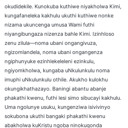
okudidekile. Kunokuba kuthiwe niyakholwa Kimi,
kungafaneleka kakhulu ukuthi kuthiwe nonke
nizama ukuncenga umusa Wami futhi
niyangibungaza nizenza bahle Kimi. Izinhloso
zenu zilula—noma ubani ongangivuza,
ngizomlandela, noma ubani ongangenza
ngiphunyuke ezinhlekeleleni ezinkulu,
ngiyomkholwa, kungaba uNkulunkulu noma
imuphi uNkulunkulu othile. Akukho kulokhu
okungikhathazayo. Baningi abantu abanje
phakathi kwenu, futhi lesi simo sibucayi kakhulu.
Uma ngolunye usuku, kungenziwa isivivinyo
sokubona ukuthi bangaki phakathi kwenu
abakholwa kuKristu ngoba ninokuqonda