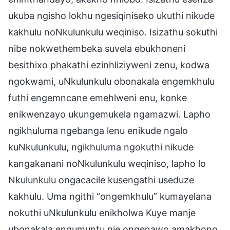
ukuba ngisho lokhu ngesiqiniseko ukuthi nikude
kakhulu noNkulunkulu weqiniso. Isizathu sokuthi
nibe nokwethembeka suvela ebukhoneni
besithixo phakathi ezinhliziyweni zenu, kodwa
ngokwami, uNkulunkulu obonakala engemkhulu
futhi engemncane emehlweni enu, konke
enikwenzayo ukungemukela ngamazwi. Lapho
ngikhuluma ngebanga lenu enikude ngalo
kuNkulunkulu, ngikhuluma ngokuthi nikude
kangakanani noNkulunkulu weqiniso, lapho lo
Nkulunkulu ongacacile kusengathi useduze
kakhulu. Uma ngithi “ongemkhulu” kumayelana
nokuthi uNkulunkulu enikholwa Kuye manje
ubonakala engumuntu nje ongenawo amakhono