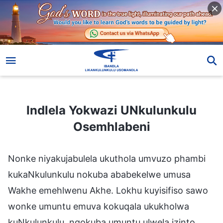
Indlela Yokwazi UNkulunkulu Osemhlabeni
Indlela Yokwazi UNkulunkulu
Osemhlabeni
Nonke niyakujabulela ukuthola umvuzo phambi
kukaNkulunkulu nokuba ababekelwe umusa
Wakhe emehlwenu Akhe. Lokhu kuyisifiso sawo
wonke umuntu emuva kokuqala ukukholwa
kuNkulunkulu, ngokuba umuntu ulwela izinto