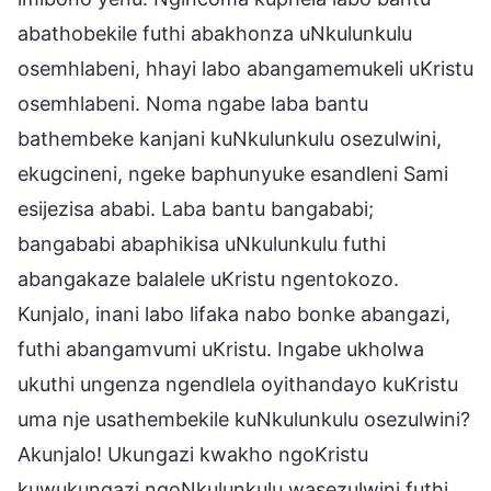
abathobekile futhi abakhonza uNkulunkulu
osemhlabeni, hhayi labo abangamemukeli uKristu
osemhlabeni. Noma ngabe laba bantu
bathembeke kanjani kuNkulunkulu osezulwini,
ekugcineni, ngeke baphunyuke esandleni Sami
esijezisa ababi. Laba bantu bangababi;
bangababi abaphikisa uNkulunkulu futhi
abangakaze balalele uKristu ngentokozo.
Kunjalo, inani labo lifaka nabo bonke abangazi,
futhi abangamvumi uKristu. Ingabe ukholwa
ukuthi ungenza ngendlela oyithandayo kuKristu
uma nje usathembekile kuNkulunkulu osezulwini?
Akunjalo! Ukungazi kwakho ngoKristu
kuwukungazi ngoNkulunkulu wasezulwini futhi.