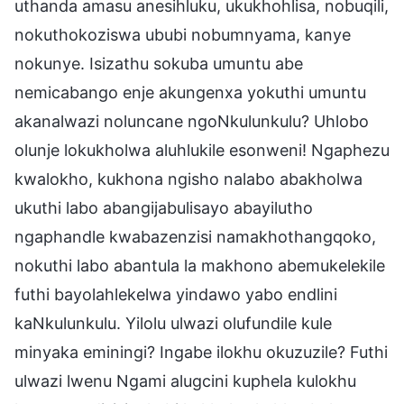
uthanda amasu anesihluku, ukukhohlisa, nobuqili,
nokuthokoziswa ububi nobumnyama, kanye
nokunye. Isizathu sokuba umuntu abe
nemicabango enje akungenxa yokuthi umuntu
akanalwazi noluncane ngoNkulunkulu? Uhlobo
olunje lokukholwa aluhlukile esonweni! Ngaphezu
kwalokho, kukhona ngisho nalabo abakholwa
ukuthi labo abangijabulisayo abayilutho
ngaphandle kwabazenzisi namakhothangqoko,
nokuthi labo abantula la makhono abemukelekile
futhi bayolahlekelwa yindawo yabo endlini
kaNkulunkulu. Yilolu ulwazi olufundile kule
minyaka eminingi? Ingabe ilokhu okuzuzile? Futhi
ulwazi lwenu Ngami alugcini kuphela kulokhu