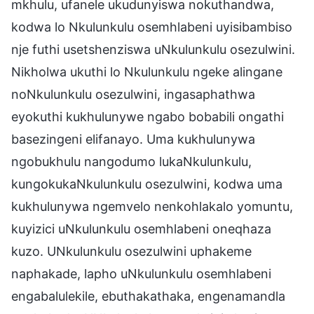
mkhulu, ufanele ukudunyiswa nokuthandwa,
kodwa lo Nkulunkulu osemhlabeni uyisibambiso
nje futhi usetshenziswa uNkulunkulu osezulwini.
Nikholwa ukuthi lo Nkulunkulu ngeke alingane
noNkulunkulu osezulwini, ingasaphathwa
eyokuthi kukhulunywe ngabo bobabili ongathi
basezingeni elifanayo. Uma kukhulunywa
ngobukhulu nangodumo lukaNkulunkulu,
kungokukaNkulunkulu osezulwini, kodwa uma
kukhulunywa ngemvelo nenkohlakalo yomuntu,
kuyizici uNkulunkulu osemhlabeni oneqhaza
kuzo. UNkulunkulu osezulwini uphakeme
naphakade, lapho uNkulunkulu osemhlabeni
engabalulekile, ebuthakathaka, engenamandla