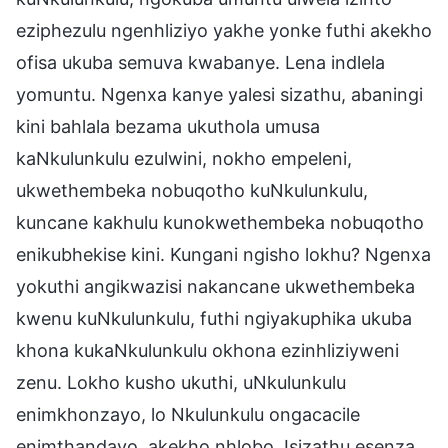
eziphezulu ngenhliziyo yakhe yonke futhi akekho
ofisa ukuba semuva kwabanye. Lena indlela
yomuntu. Ngenxa kanye yalesi sizathu, abaningi
kini bahlala bezama ukuthola umusa
kaNkulunkulu ezulwini, nokho empeleni,
ukwethembeka nobuqotho kuNkulunkulu,
kuncane kakhulu kunokwethembeka nobuqotho
enikubhekise kini. Kungani ngisho lokhu? Ngenxa
yokuthi angikwazisi nakancane ukwethembeka
kwenu kuNkulunkulu, futhi ngiyakuphika ukuba
khona kukaNkulunkulu okhona ezinhliziyweni
zenu. Lokho kusho ukuthi, uNkulunkulu
enimkhonzayo, lo Nkulunkulu ongacacile
enimthandayo, akekho nhlobo. Isizathu esenza