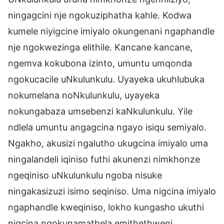
ningagcini nje ngokuziphatha kahle. Kodwa
kumele niyigcine imiyalo okungenani ngaphandle
nje ngokwezinga elithile. Kancane kancane,
ngemva kokubona izinto, umuntu umqonda
ngokucacile uNkulunkulu. Uyayeka ukuhlubuka
nokumelana noNkulunkulu, uyayeka
nokungabaza umsebenzi kaNkulunkulu. Yile
ndlela umuntu angagcina ngayo isiqu semiyalo.
Ngakho, akusizi ngalutho ukugcina imiyalo uma
ningalandeli iqiniso futhi akunenzi nimkhonze
ngeqiniso uNkulunkulu ngoba nisuke
ningakasizuzi isimo seqiniso. Uma nigcina imiyalo
ngaphandle kweqiniso, lokho kungasho ukuthi
nigcina ngokunamathela emithethweni.