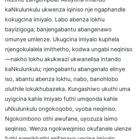
kaNkulunkulu ukwenza iqiniso nje ngaphandle
kokugcina imiyalo. Labo abenza lokhu
bayizigoga; banjengabantu abangenawo
omunye umlenze. Ukugcina imiyalo kuphela
njengokulalela imithetho, kodwa ungabi neqiniso
—nakho lokhu akukwazi ukwanelisa intando
kaNkulunkulu; njengabantu abangenalo elinye
iso, abantu abenza lokhu, nabo, banohlobo
oluthile lokukhubazeka. Kungashiwo ukuthi uma
uyigcina kahle imiyalo futhi umqonda kahle
uNkulunkulu ongokoqobo, uyoba neqiniso.
Ngokombono othi awufane, uyozuza isimo
seqiniso. Wenza ngokweqiniso okufanele ulenze
futhi ngesikhathi esifanayo ugcine imiyalo