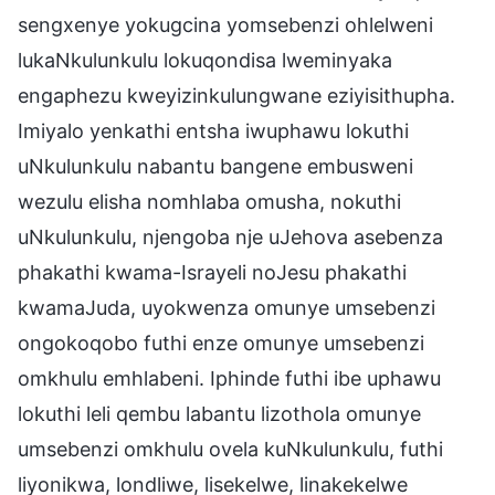
sengxenye yokugcina yomsebenzi ohlelweni
lukaNkulunkulu lokuqondisa lweminyaka
engaphezu kweyizinkulungwane eziyisithupha.
Imiyalo yenkathi entsha iwuphawu lokuthi
uNkulunkulu nabantu bangene embusweni
wezulu elisha nomhlaba omusha, nokuthi
uNkulunkulu, njengoba nje uJehova asebenza
phakathi kwama-Israyeli noJesu phakathi
kwamaJuda, uyokwenza omunye umsebenzi
ongokoqobo futhi enze omunye umsebenzi
omkhulu emhlabeni. Iphinde futhi ibe uphawu
lokuthi leli qembu labantu lizothola omunye
umsebenzi omkhulu ovela kuNkulunkulu, futhi
liyonikwa, londliwe, lisekelwe, linakekelwe