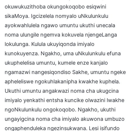
okuwukuzithoba okungokoqobo esiqwini
sikaMoya. Igcizelela nomyalo uNkulunkulu
ayokwahlulela ngawo umuntu ukuthi unecala
noma ulungile ngemva kokuvela njengeLanga
lokulunga. Kulula ukuyiqonda imiyalo
kunokuyenza. Ngakho, uma uNkulunkulu efuna
ukuphelelisa umuntu, kumele enze kanjalo
ngamazwi nangesiqondiso Sakhe, umuntu ngeke
apheleliswe ngokuhlakanipha kwakhe kuphela.
Ukuthi umuntu angakwazi noma cha ukugcina
imiyalo yenkathi entsha kuncike olwazini lwakhe
ngoNkulunkulu ongokoqobo. Ngakho, ukuthi
ungayigcina noma cha imiyalo akuwona umbuzo
ongaphenduleka ngezinsukwana. Lesi isifundo