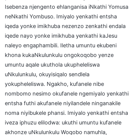
Isebenza njengento ehlanganisa iNkathi Yomusa
neNkathi Yombuso. Imiyalo yenkathi entsha
iqeda yonke imikhuba nezenzo zenkathi endala
iqede nayo yonke imikhuba yenkathi kaJesu
naleyo engaphambili. Iletha umuntu ekubeni
khona kukaNkulunkulu ongokoqobo yenze
umuntu aqale ukuthola ukupheleliswa
uNkulunkulu, okuyisiqalo sendlela
yokupheleliswa. Ngakho, kufanele nibe
nombomo nesimo okufanele ngemiyalo yenkathi
entsha futhi akufanele niyilandele ninganakile
noma niyibukele phansi. Imiyalo yenkathi entsha
iveza iphuzu elilodwa: ukuthi umuntu kufanele
akhonze uNkulunkulu Woqobo namuhla,