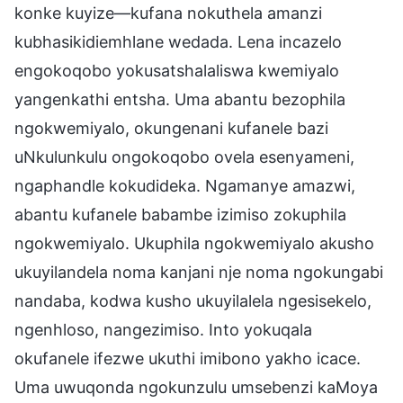
konke kuyize—kufana nokuthela amanzi
kubhasikidiemhlane wedada. Lena incazelo
engokoqobo yokusatshalaliswa kwemiyalo
yangenkathi entsha. Uma abantu bezophila
ngokwemiyalo, okungenani kufanele bazi
uNkulunkulu ongokoqobo ovela esenyameni,
ngaphandle kokudideka. Ngamanye amazwi,
abantu kufanele babambe izimiso zokuphila
ngokwemiyalo. Ukuphila ngokwemiyalo akusho
ukuyilandela noma kanjani nje noma ngokungabi
nandaba, kodwa kusho ukuyilalela ngesisekelo,
ngenhloso, nangezimiso. Into yokuqala
okufanele ifezwe ukuthi imibono yakho icace.
Uma uwuqonda ngokunzulu umsebenzi kaMoya