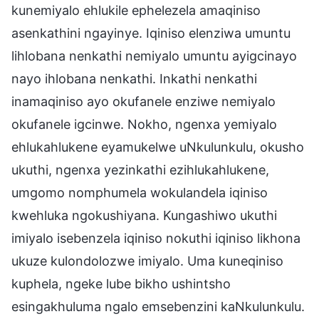
kunemiyalo ehlukile ephelezela amaqiniso
asenkathini ngayinye. Iqiniso elenziwa umuntu
lihlobana nenkathi nemiyalo umuntu ayigcinayo
nayo ihlobana nenkathi. Inkathi nenkathi
inamaqiniso ayo okufanele enziwe nemiyalo
okufanele igcinwe. Nokho, ngenxa yemiyalo
ehlukahlukene eyamukelwe uNkulunkulu, okusho
ukuthi, ngenxa yezinkathi ezihlukahlukene,
umgomo nomphumela wokulandela iqiniso
kwehluka ngokushiyana. Kungashiwo ukuthi
imiyalo isebenzela iqiniso nokuthi iqiniso likhona
ukuze kulondolozwe imiyalo. Uma kuneqiniso
kuphela, ngeke lube bikho ushintsho
esingakhuluma ngalo emsebenzini kaNkulunkulu.