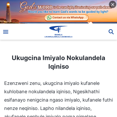
Ukugcina Imiyalo Nokulandela Iqiniso
Ukugcina Imiyalo Nokulandela
Iqiniso
Ezenzweni zenu, ukugcina imiyalo kufanele
kuhlobane nokulandela iqiniso, Ngesikhathi
esifanayo nenigcina ngaso imiyalo, kufanele futhi
nenze neqiniso. Lapho nilandela iqiniso,
akufanele nephule imiyalo noma nimelane