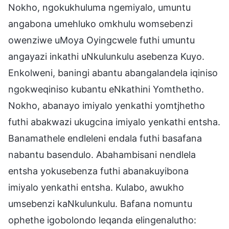
Nokho, ngokukhuluma ngemiyalo, umuntu
angabona umehluko omkhulu womsebenzi
owenziwe uMoya Oyingcwele futhi umuntu
angayazi inkathi uNkulunkulu asebenza Kuyo.
Enkolweni, baningi abantu abangalandela iqiniso
ngokweqiniso kubantu eNkathini Yomthetho.
Nokho, abanayo imiyalo yenkathi yomtjhetho
futhi abakwazi ukugcina imiyalo yenkathi entsha.
Banamathele endleleni endala futhi basafana
nabantu basendulo. Abahambisani nendlela
entsha yokusebenza futhi abanakuyibona
imiyalo yenkathi entsha. Kulabo, awukho
umsebenzi kaNkulunkulu. Bafana nomuntu
ophethe igobolondo leqanda elingenalutho: