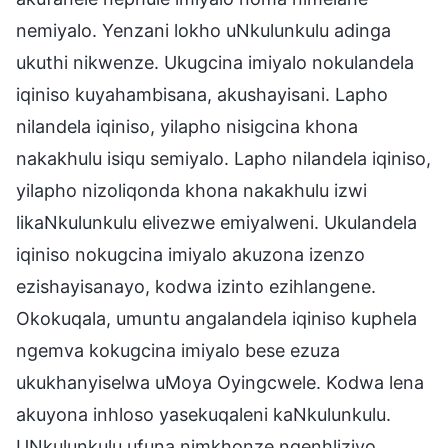
nemiyalo. Yenzani lokho uNkulunkulu adinga
ukuthi nikwenze. Ukugcina imiyalo nokulandela
iqiniso kuyahambisana, akushayisani. Lapho
nilandela iqiniso, yilapho nisigcina khona
nakakhulu isiqu semiyalo. Lapho nilandela iqiniso,
yilapho nizoliqonda khona nakakhulu izwi
likaNkulunkulu elivezwe emiyalweni. Ukulandela
iqiniso nokugcina imiyalo akuzona izenzo
ezishayisanayo, kodwa izinto ezihlangene.
Okokuqala, umuntu angalandela iqiniso kuphela
ngemva kokugcina imiyalo bese ezuza
ukukhanyiselwa uMoya Oyingcwele. Kodwa lena
akuyona inhloso yasekuqaleni kaNkulunkulu.
UNkulunkulu ufuna nimkhonze ngenhliziyo,