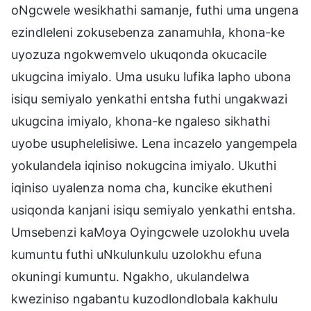
oNgcwele wesikhathi samanje, futhi uma ungena
ezindleleni zokusebenza zanamuhla, khona-ke
uyozuza ngokwemvelo ukuqonda okucacile
ukugcina imiyalo. Uma usuku lufika lapho ubona
isiqu semiyalo yenkathi entsha futhi ungakwazi
ukugcina imiyalo, khona-ke ngaleso sikhathi
uyobe usuphelelisiwe. Lena incazelo yangempela
yokulandela iqiniso nokugcina imiyalo. Ukuthi
iqiniso uyalenza noma cha, kuncike ekutheni
usiqonda kanjani isiqu semiyalo yenkathi entsha.
Umsebenzi kaMoya Oyingcwele uzolokhu uvela
kumuntu futhi uNkulunkulu uzolokhu efuna
okuningi kumuntu. Ngakho, ukulandelwa
kweziniso ngabantu kuzodlondlobala kakhulu