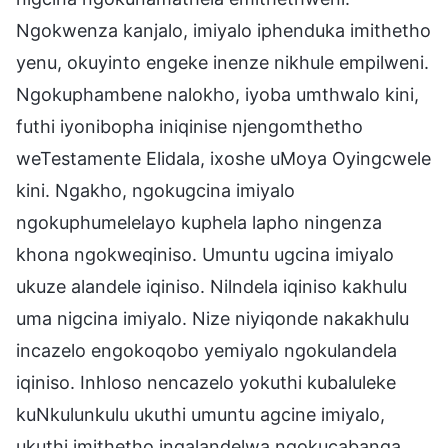
Ngokwenza kanjalo, imiyalo iphenduka imithetho
yenu, okuyinto engeke inenze nikhule empilweni.
Ngokuphambene nalokho, iyoba umthwalo kini,
futhi iyonibopha iniqinise njengomthetho
weTestamente Elidala, ixoshe uMoya Oyingcwele
kini. Ngakho, ngokugcina imiyalo
ngokuphumelelayo kuphela lapho ningenza
khona ngokweqiniso. Umuntu ugcina imiyalo
ukuze alandele iqiniso. Nilndela iqiniso kakhulu
uma nigcina imiyalo. Nize niyiqonde nakakhulu
incazelo engokoqobo yemiyalo ngokulandela
iqiniso. Inhloso nencazelo yokuthi kubaluleke
kuNkulunkulu ukuthi umuntu agcine imiyalo,
ukuthi imithetho ingalandelwa ngokucabanga