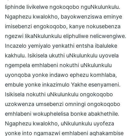
liphinde livikelwe ngokoqobo nguNkulunkulu.
Ngaphezu kwalokho, bayokwenziswa eminye
imisebenzi engokoqobo, kanye nokusebenza
ngezwi likaNkulunkulu eliphuliwe nelicwengiwe.
Incazelo yemiyalo yenkathi entsha ibaluleke
kakhulu. Isikisela ukuthi uNkulunkulu uyovela
ngempela emhlabeni nokuthi uNkulunkulu
uyonqoba yonke indawo ephezu komhlaba,
embule yonke inkazimulo Yakhe esenyameni.
Isikisela nokuthi uNkulunkulu ongokoqobo
uzokwenza umsebenzi omningi ongokoqobo
emhlabeni wokuphelelisa bonke abakhethile.
Ngaphezu kwalokho, uNkulunkulu uyofeza
yonke into ngamazwi emhlabeni aqhakambise