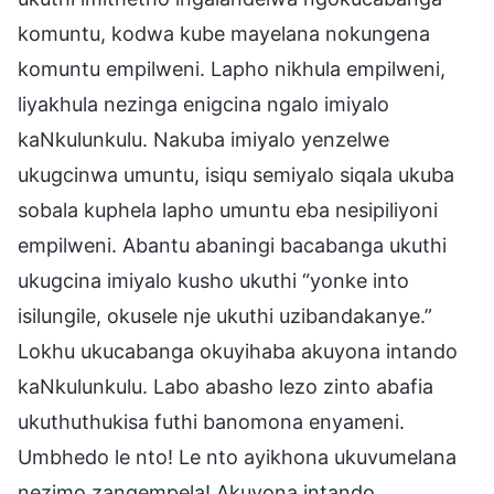
komuntu, kodwa kube mayelana nokungena
komuntu empilweni. Lapho nikhula empilweni,
liyakhula nezinga enigcina ngalo imiyalo
kaNkulunkulu. Nakuba imiyalo yenzelwe
ukugcinwa umuntu, isiqu semiyalo siqala ukuba
sobala kuphela lapho umuntu eba nesipiliyoni
empilweni. Abantu abaningi bacabanga ukuthi
ukugcina imiyalo kusho ukuthi “yonke into
isilungile, okusele nje ukuthi uzibandakanye.”
Lokhu ukucabanga okuyihaba akuyona intando
kaNkulunkulu. Labo abasho lezo zinto abafia
ukuthuthukisa futhi banomona enyameni.
Umbhedo le nto! Le nto ayikhona ukuvumelana
nezimo zangempela! Akuyona intando