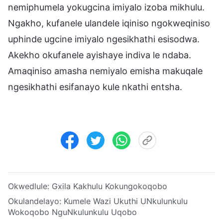
nemiphumela yokugcina imiyalo izoba mikhulu.
Ngakho, kufanele ulandele iqiniso ngokweqiniso
uphinde ugcine imiyalo ngesikhathi esisodwa.
Akekho okufanele ayishaye indiva le ndaba.
Amaqiniso amasha nemiyalo emisha makuqale
ngesikhathi esifanayo kule nkathi entsha.
Okwedlule:
Gxila Kakhulu Kokungokoqobo
Okulandelayo:
Kumele Wazi Ukuthi UNkulunkulu
Wokoqobo NguNkulunkulu Uqobo