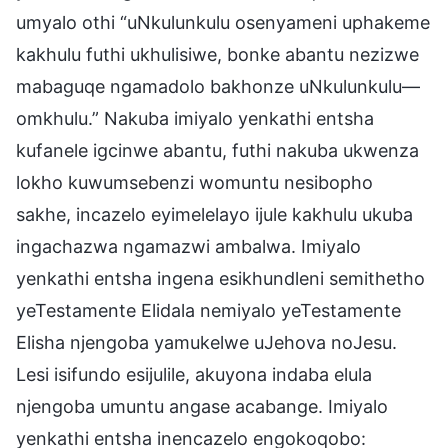
umyalo othi “uNkulunkulu osenyameni uphakeme
kakhulu futhi ukhulisiwe, bonke abantu nezizwe
mabaguqe ngamadolo bakhonze uNkulunkulu—
omkhulu.” Nakuba imiyalo yenkathi entsha
kufanele igcinwe abantu, futhi nakuba ukwenza
lokho kuwumsebenzi womuntu nesibopho
sakhe, incazelo eyimelelayo ijule kakhulu ukuba
ingachazwa ngamazwi ambalwa. Imiyalo
yenkathi entsha ingena esikhundleni semithetho
yeTestamente Elidala nemiyalo yeTestamente
Elisha njengoba yamukelwe uJehova noJesu.
Lesi isifundo esijulile, akuyona indaba elula
njengoba umuntu angase acabange. Imiyalo
yenkathi entsha inencazelo engokoqobo: