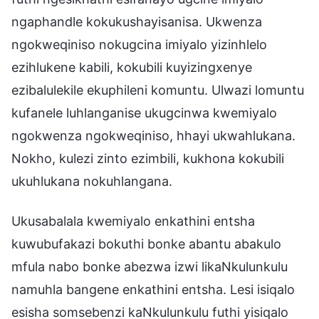
ngaphandle kokukushayisanisa. Ukwenza
ngokweqiniso nokugcina imiyalo yizinhlelo
ezihlukene kabili, kokubili kuyizingxenye
ezibalulekile ekuphileni komuntu. Ulwazi lomuntu
kufanele luhlanganise ukugcinwa kwemiyalo
ngokwenza ngokweqiniso, hhayi ukwahlukana.
Nokho, kulezi zinto ezimbili, kukhona kokubili
ukuhlukana nokuhlangana.
Ukusabalala kwemiyalo enkathini entsha
kuwubufakazi bokuthi bonke abantu abakulo
mfula nabo bonke abezwa izwi likaNkulunkulu
namuhla bangene enkathini entsha. Lesi isiqalo
esisha somsebenzi kaNkulunkulu futhi yisiqalo