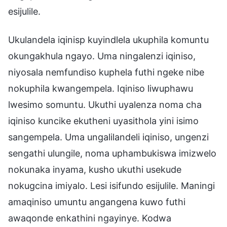
esijulile.
Ukulandela iqinisp kuyindlela ukuphila komuntu
okungakhula ngayo. Uma ningalenzi iqiniso,
niyosala nemfundiso kuphela futhi ngeke nibe
nokuphila kwangempela. Iqiniso liwuphawu
lwesimo somuntu. Ukuthi uyalenza noma cha
iqiniso kuncike ekutheni uyasithola yini isimo
sangempela. Uma ungalilandeli iqiniso, ungenzi
sengathi ulungile, noma uphambukiswa imizwelo
nokunaka inyama, kusho ukuthi usekude
nokugcina imiyalo. Lesi isifundo esijulile. Maningi
amaqiniso umuntu angangena kuwo futhi
awaqonde enkathini ngayinye. Kodwa