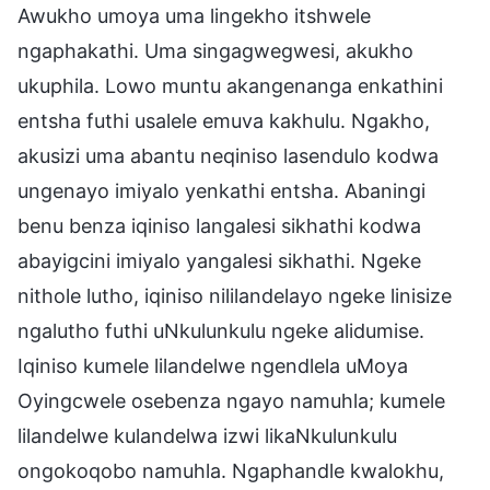
Awukho umoya uma lingekho itshwele
ngaphakathi. Uma singagwegwesi, akukho
ukuphila. Lowo muntu akangenanga enkathini
entsha futhi usalele emuva kakhulu. Ngakho,
akusizi uma abantu neqiniso lasendulo kodwa
ungenayo imiyalo yenkathi entsha. Abaningi
benu benza iqiniso langalesi sikhathi kodwa
abayigcini imiyalo yangalesi sikhathi. Ngeke
nithole lutho, iqiniso nililandelayo ngeke linisize
ngalutho futhi uNkulunkulu ngeke alidumise.
Iqiniso kumele lilandelwe ngendlela uMoya
Oyingcwele osebenza ngayo namuhla; kumele
lilandelwe kulandelwa izwi likaNkulunkulu
ongokoqobo namuhla. Ngaphandle kwalokhu,