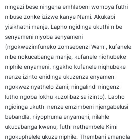
ningazi bese ningena emhlabeni womoya futhi
nibuse zonke izizwe kanye Nami. Akukabi
yisikhathi manje. Lapho ngidinga ukuthi nibe
senyameni niyoba senyameni
(ngokwezimfuneko zomsebenzi Wami, kufanele
nibe nokucabanga manje, kufanele niqhubeke
niphile enyameni, ngakho kufanele niqhubeke
nenze izinto enidinga ukuzenza enyameni
ngokwezinyathelo Zami; ningalindi ningenzi
lutho ngoba lokhu kuzolibazisa izinto). Lapho
ngidinga ukuthi nenze emzimbeni njengabelusi
bebandla, niyophuma enyameni, nilahle
ukucabanga kwenu, futhi nethembele Kimi
ngokuphelele ukuze niphile. Thembani amandla