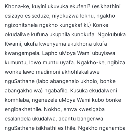
Khona-ke, kuyini ukuvuka ekufeni? (esikhathini
esizayo esiseduze, niyokuzwa lokhu, ngakho
ngizonitshela ngakho kungakafiki.) Konke
okudaliwe kufuna ukuphila kunokufa. Ngokubuka
Kwami, ukufa kwenyama akukhona ukufa
kwangempela. Lapho uMoya Wami ubuyiswa
kumuntu, lowo muntu uyafa. Ngakho-ke, ngibiza
wonke lawo madimoni akhohlakaliswe
nguSathane (labo abangenalo ukholo, bonke
abangakholwa) ngabafile. Kusuka ekudalweni
komhlaba, ngenezele uMoya Wami kubo bonke
engibakhethile. Nokho, emva kwesigaba
esalandela ukudalwa, abantu bangenwa
nguSathane isikhathi esithile. Ngakho ngahamba