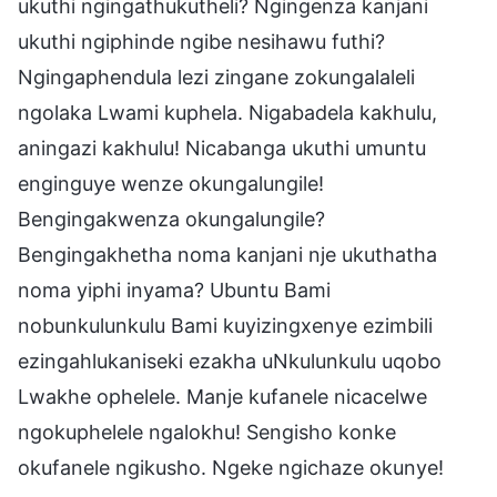
ukuthi ngingathukutheli? Ngingenza kanjani
ukuthi ngiphinde ngibe nesihawu futhi?
Ngingaphendula lezi zingane zokungalaleli
ngolaka Lwami kuphela. Nigabadela kakhulu,
aningazi kakhulu! Nicabanga ukuthi umuntu
enginguye wenze okungalungile!
Bengingakwenza okungalungile?
Bengingakhetha noma kanjani nje ukuthatha
noma yiphi inyama? Ubuntu Bami
nobunkulunkulu Bami kuyizingxenye ezimbili
ezingahlukaniseki ezakha uNkulunkulu uqobo
Lwakhe ophelele. Manje kufanele nicacelwe
ngokuphelele ngalokhu! Sengisho konke
okufanele ngikusho. Ngeke ngichaze okunye!