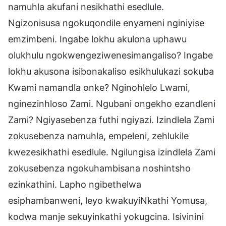
namuhla akufani nesikhathi esedlule.
Ngizonisusa ngokuqondile enyameni nginiyise
emzimbeni. Ingabe lokhu akulona uphawu
olukhulu ngokwengeziwenesimangaliso? Ingabe
lokhu akusona isibonakaliso esikhulukazi sokuba
Kwami namandla onke? Nginohlelo Lwami,
nginezinhloso Zami. Ngubani ongekho ezandleni
Zami? Ngiyasebenza futhi ngiyazi. Izindlela Zami
zokusebenza namuhla, empeleni, zehlukile
kwezesikhathi esedlule. Ngilungisa izindlela Zami
zokusebenza ngokuhambisana noshintsho
ezinkathini. Lapho ngibethelwa
esiphambanweni, leyo kwakuyiNkathi Yomusa,
kodwa manje sekuyinkathi yokugcina. Isivinini