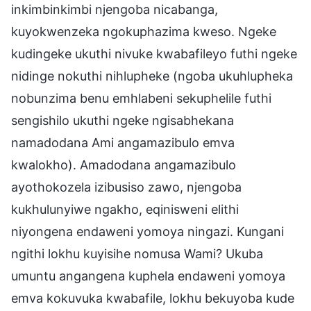
inkimbinkimbi njengoba nicabanga,
kuyokwenzeka ngokuphazima kweso. Ngeke
kudingeke ukuthi nivuke kwabafileyo futhi ngeke
nidinge nokuthi nihlupheke (ngoba ukuhlupheka
nobunzima benu emhlabeni sekuphelile futhi
sengishilo ukuthi ngeke ngisabhekana
namadodana Ami angamazibulo emva
kwalokho). Amadodana angamazibulo
ayothokozela izibusiso zawo, njengoba
kukhulunyiwe ngakho, eqinisweni elithi
niyongena endaweni yomoya ningazi. Kungani
ngithi lokhu kuyisihe nomusa Wami? Ukuba
umuntu angangena kuphela endaweni yomoya
emva kokuvuka kwabafile, lokhu bekuyoba kude