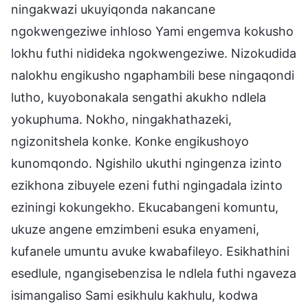
ningakwazi ukuyiqonda nakancane
ngokwengeziwe inhloso Yami engemva kokusho
lokhu futhi nidideka ngokwengeziwe. Nizokudida
nalokhu engikusho ngaphambili bese ningaqondi
lutho, kuyobonakala sengathi akukho ndlela
yokuphuma. Nokho, ningakhathazeki,
ngizonitshela konke. Konke engikushoyo
kunomqondo. Ngishilo ukuthi ngingenza izinto
ezikhona zibuyele ezeni futhi ngingadala izinto
eziningi kokungekho. Ekucabangeni komuntu,
ukuze angene emzimbeni esuka enyameni,
kufanele umuntu avuke kwabafileyo. Esikhathini
esedlule, ngangisebenzisa le ndlela futhi ngaveza
isimangaliso Sami esikhulu kakhulu, kodwa