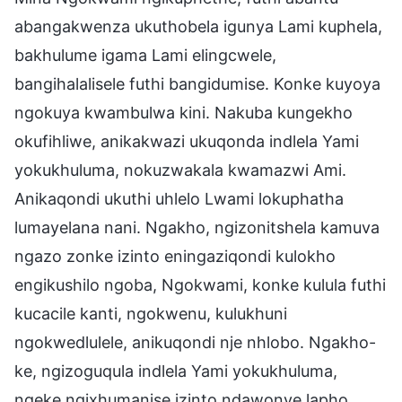
abangakwenza ukuthobela igunya Lami kuphela,
bakhulume igama Lami elingcwele,
bangihalalisele futhi bangidumise. Konke kuyoya
ngokuya kwambulwa kini. Nakuba kungekho
okufihliwe, anikakwazi ukuqonda indlela Yami
yokukhuluma, nokuzwakala kwamazwi Ami.
Anikaqondi ukuthi uhlelo Lwami lokuphatha
lumayelana nani. Ngakho, ngizonitshela kamuva
ngazo zonke izinto eningaziqondi kulokho
engikushilo ngoba, Ngokwami, konke kulula futhi
kucacile kanti, ngokwenu, kulukhuni
ngokwedlulele, anikuqondi nje nhlobo. Ngakho-
ke, ngizoguqula indlela Yami yokukhuluma,
ngeke ngixhumanise izinto ndawonye lapho