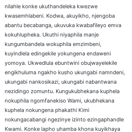
nilahle konke ukuthandeleka kwezwe
kwasemhlabeni. Kodwa, akuyikho, njengoba
abantu becabanga, ukuvuka kwabafileyo emva
kokuhlupheka. Ukuthi niyaphila manje
kungumbandela wokuphila emzimbeni,
kuyindlela edingekile yokungena endaweni
yomoya. Ukwedlula ebuntwini obujwayelekile
engikhuluma ngakho kusho ukungabi namndeni,
ukungabi nankosikazi, ukungabi nabantwana
nezidingo zomuntu. Kungukubhekana kuphela
nokuphila ngomfanekiso Wami, ukubhekana
kuphela nokungena phakathi Kimi
nokungacabangi ngezinye izinto ezingaphandle
Kwami. Konke lapho uhamba khona kuyikhaya