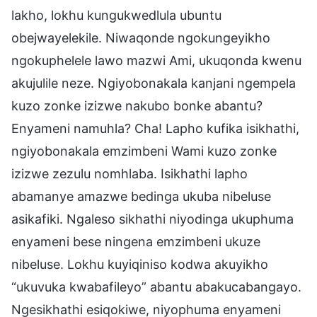
lakho, lokhu kungukwedlula ubuntu
obejwayelekile. Niwaqonde ngokungeyikho
ngokuphelele lawo mazwi Ami, ukuqonda kwenu
akujulile neze. Ngiyobonakala kanjani ngempela
kuzo zonke izizwe nakubo bonke abantu?
Enyameni namuhla? Cha! Lapho kufika isikhathi,
ngiyobonakala emzimbeni Wami kuzo zonke
izizwe zezulu nomhlaba. Isikhathi lapho
abamanye amazwe bedinga ukuba nibeluse
asikafiki. Ngaleso sikhathi niyodinga ukuphuma
enyameni bese ningena emzimbeni ukuze
nibeluse. Lokhu kuyiqiniso kodwa akuyikho
“ukuvuka kwabafileyo” abantu abakucabangayo.
Ngesikhathi esiqokiwe, niyophuma enyameni