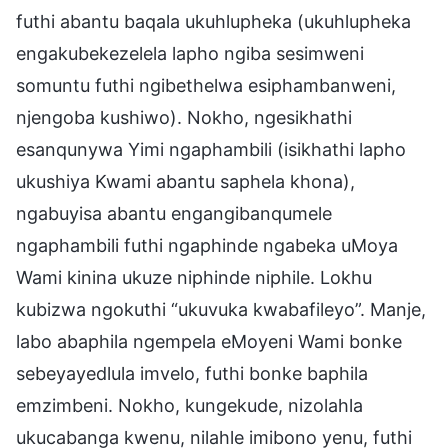
futhi abantu baqala ukuhlupheka (ukuhlupheka
engakubekezelela lapho ngiba sesimweni
somuntu futhi ngibethelwa esiphambanweni,
njengoba kushiwo). Nokho, ngesikhathi
esanqunywa Yimi ngaphambili (isikhathi lapho
ukushiya Kwami abantu saphela khona),
ngabuyisa abantu engangibanqumele
ngaphambili futhi ngaphinde ngabeka uMoya
Wami kinina ukuze niphinde niphile. Lokhu
kubizwa ngokuthi “ukuvuka kwabafileyo”. Manje,
labo abaphila ngempela eMoyeni Wami bonke
sebeyayedlula imvelo, futhi bonke baphila
emzimbeni. Nokho, kungekude, nizolahla
ukucabanga kwenu, nilahle imibono yenu, futhi