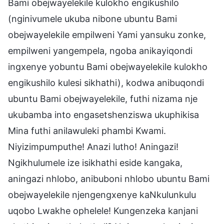
Bami obejwayelekile kulokho engikushilo
(nginivumele ukuba nibone ubuntu Bami
obejwayelekile empilweni Yami yansuku zonke,
empilweni yangempela, ngoba anikayiqondi
ingxenye yobuntu Bami obejwayelekile kulokho
engikushilo kulesi sikhathi), kodwa anibuqondi
ubuntu Bami obejwayelekile, futhi nizama nje
ukubamba into engasetshenziswa ukuphikisa
Mina futhi anilawuleki phambi Kwami.
Niyizimpumputhe! Anazi lutho! Aningazi!
Ngikhulumele ize isikhathi eside kangaka,
aningazi nhlobo, anibuboni nhlobo ubuntu Bami
obejwayelekile njengengxenye kaNkulunkulu
uqobo Lwakhe ophelele! Kungenzeka kanjani