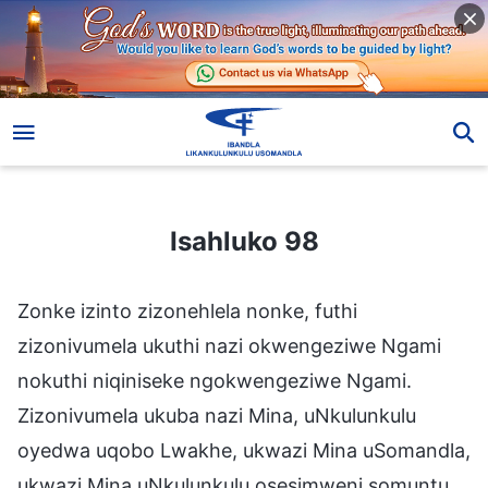
Isahluko 98
Isahluko 98
Zonke izinto zizonehlela nonke, futhi
zizonivumela ukuthi nazi okwengeziwe Ngami
nokuthi niqiniseke ngokwengeziwe Ngami.
Zizonivumela ukuba nazi Mina, uNkulunkulu
oyedwa uqobo Lwakhe, ukwazi Mina uSomandla,
ukwazi Mina uNkulunkulu osesimweni somuntu