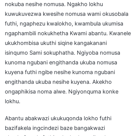
nokuba nesihe nomusa. Ngakho lokhu
kuwukuvezwa kwesihe nomusa wami okusobala
futhi, ngaphezu kwalokho, kwambula ukumisa
ngaphambili nokukhetha Kwami abantu. Kwanele
ukukhombisa ukuthi siqine kangakanani
isinqumo Sami sokuphatha. Ngiyoba nomusa
kunoma ngubani engithanda ukuba nomusa
kuyena futhi ngibe nesihe kunoma ngubani
engithanda ukuba nesihe kuyena. Akekho
ongaphikisa noma alwe. Ngiyonquma konke
lokhu.
Abantu abakwazi ukukuqonda lokho futhi
bazifakela ingcindezi baze bangakwazi