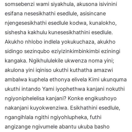
somsebenzi wami siyakhula, akusona isivinini
esifana nesesikhathi esedlule, asisincane
njengesesikhathi esedlule kodwa, kunalokho,
sishesha kakhulu kunesesikhathini esedlule.
Akukho nhlobo indlela yokukuchaza, akukho
sidingo sezinqubo eziyizinkimbinkimbi eziningi
kangaka. Ngikhululekile ukwenza noma yini;
akulona yini iqiniso ukuthi kuthatha amazwi
ambalwa kuphela ethonya elivela Kimi ukunquma
ukuthi intando Yami iyophethwa kanjani nokuthi
ngiyoniphelelisa kanjani? Konke engikushoyo
nakanjani kuyokwenziwa. Esikhathini esedlule,
ngangihlala ngithi ngiyohlupheka, futhi
angizange ngivumele abantu ukuba basho