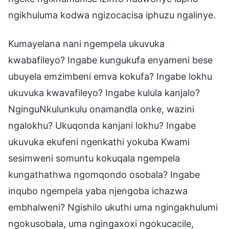
ngikhuluma kodwa ngizocacisa iphuzu ngalinye.
Kumayelana nani ngempela ukuvuka
kwabafileyo? Ingabe kungukufa enyameni bese
ubuyela emzimbeni emva kokufa? Ingabe lokhu
ukuvuka kwavafileyo? Ingabe kulula kanjalo?
NginguNkulunkulu onamandla onke, wazini
ngalokhu? Ukuqonda kanjani lokhu? Ingabe
ukuvuka ekufeni ngenkathi yokuba Kwami
sesimweni somuntu kokuqala ngempela
kungathathwa ngomqondo osobala? Ingabe
inqubo ngempela yaba njengoba ichazwa
embhalweni? Ngishilo ukuthi uma ngingakhulumi
ngokusobala, uma ngingaxoxi ngokucacile,