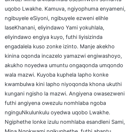
uqobo Lwakhe. Kamuva, ngiyophuma enyameni,
ngibuyele eSiyoni, ngibuyele ezweni elihle
laseKhanani, eliyindawo Yami yokuhlala,
eliyindawo engiya kuyo, futhi liyisizinda
engadalela kuso zonke izinto. Manje akekho
kinina oqonda incazelo yamazwi engiwashoyo,
akukho noyedwa umuntu ongaqonda umqondo
wala mazwi. Kuyoba kuphela lapho konke
kwambulwa kini lapho niyoqonda khona ukuthi
kungani ngisho la mazwi. Angiyena owasezweni
futhi angiyena owezulu nomhlaba ngoba
nginguNkulunkulu oyedwa uqobo Lwakhe.
Ngiphethe lonke izulu nomhlaba esandleni Sami,
Mina Ngokwami ngikuphethe, futhi abantu