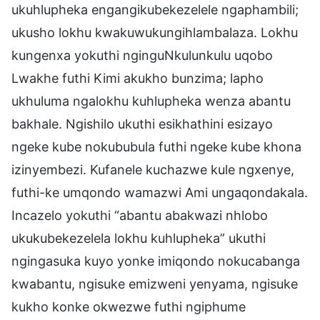
ukuhlupheka engangikubekezelele ngaphambili;
ukusho lokhu kwakuwukungihlambalaza. Lokhu
kungenxa yokuthi nginguNkulunkulu uqobo
Lwakhe futhi Kimi akukho bunzima; lapho
ukhuluma ngalokhu kuhlupheka wenza abantu
bakhale. Ngishilo ukuthi esikhathini esizayo
ngeke kube nokububula futhi ngeke kube khona
izinyembezi. Kufanele kuchazwe kule ngxenye,
futhi-ke umqondo wamazwi Ami ungaqondakala.
Incazelo yokuthi “abantu abakwazi nhlobo
ukukubekezelela lokhu kuhlupheka” ukuthi
ngingasuka kuyo yonke imiqondo nokucabanga
kwabantu, ngisuke emizweni yenyama, ngisuke
kukho konke okwezwe futhi ngiphume