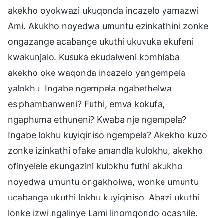
akekho oyokwazi ukuqonda incazelo yamazwi
Ami. Akukho noyedwa umuntu ezinkathini zonke
ongazange acabange ukuthi ukuvuka ekufeni
kwakunjalo. Kusuka ekudalweni komhlaba
akekho oke waqonda incazelo yangempela
yalokhu. Ingabe ngempela ngabethelwa
esiphambanweni? Futhi, emva kokufa,
ngaphuma ethuneni? Kwaba nje ngempela?
Ingabe lokhu kuyiqiniso ngempela? Akekho kuzo
zonke izinkathi ofake amandla kulokhu, akekho
ofinyelele ekungazini kulokhu futhi akukho
noyedwa umuntu ongakholwa, wonke umuntu
ucabanga ukuthi lokhu kuyiqiniso. Abazi ukuthi
lonke izwi ngalinye Lami linomqondo ocashile.