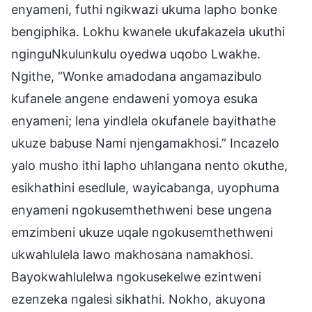
enyameni, futhi ngikwazi ukuma lapho bonke
bengiphika. Lokhu kwanele ukufakazela ukuthi
nginguNkulunkulu oyedwa uqobo Lwakhe.
Ngithe, “Wonke amadodana angamazibulo
kufanele angene endaweni yomoya esuka
enyameni; lena yindlela okufanele bayithathe
ukuze babuse Nami njengamakhosi.” Incazelo
yalo musho ithi lapho uhlangana nento okuthe,
esikhathini esedlule, wayicabanga, uyophuma
enyameni ngokusemthethweni bese ungena
emzimbeni ukuze uqale ngokusemthethweni
ukwahlulela lawo makhosana namakhosi.
Bayokwahlulelwa ngokusekelwe ezintweni
ezenzeka ngalesi sikhathi. Nokho, akuyona