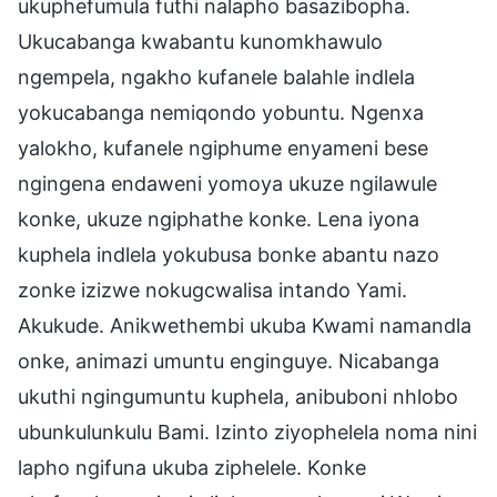
ukuphefumula futhi nalapho basazibopha.
Ukucabanga kwabantu kunomkhawulo
ngempela, ngakho kufanele balahle indlela
yokucabanga nemiqondo yobuntu. Ngenxa
yalokho, kufanele ngiphume enyameni bese
ngingena endaweni yomoya ukuze ngilawule
konke, ukuze ngiphathe konke. Lena iyona
kuphela indlela yokubusa bonke abantu nazo
zonke izizwe nokugcwalisa intando Yami.
Akukude. Anikwethembi ukuba Kwami namandla
onke, animazi umuntu enginguye. Nicabanga
ukuthi ngingumuntu kuphela, anibuboni nhlobo
ubunkulunkulu Bami. Izinto ziyophelela noma nini
lapho ngifuna ukuba ziphelele. Konke