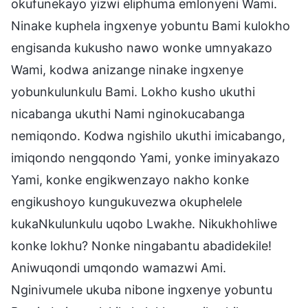
okufunekayo yizwi eliphuma emlonyeni Wami.
Ninake kuphela ingxenye yobuntu Bami kulokho
engisanda kukusho nawo wonke umnyakazo
Wami, kodwa anizange ninake ingxenye
yobunkulunkulu Bami. Lokho kusho ukuthi
nicabanga ukuthi Nami nginokucabanga
nemiqondo. Kodwa ngishilo ukuthi imicabango,
imiqondo nengqondo Yami, yonke iminyakazo
Yami, konke engikwenzayo nakho konke
engikushoyo kungukuvezwa okuphelele
kukaNkulunkulu uqobo Lwakhe. Nikukhohliwe
konke lokhu? Nonke ningabantu abadidekile!
Aniwuqondi umqondo wamazwi Ami.
Nginivumele ukuba nibone ingxenye yobuntu