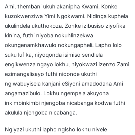
Ami, thembani ukuhlakanipha Kwami. Konke
kuzokwenziwa Yimi Ngokwami. Nidinga kuphela
ukulindela ukuthokoza. Zonke izibusiso ziyofika
kinina, futhi niyoba nokuhlinzekwa
okungenamkhawulo nokungapheli. Lapho lolo
suku lufika, niyoqonda isimiso sendlela
engikwenza ngayo lokhu, niyokwazi izenzo Zami
ezimangalisayo futhi niqonde ukuthi
ngiwabuyisela kanjani eSiyoni amadodana Ami
angamazibulo. Lokhu ngempela akuyona
inkimbinkimbi njengoba nicabanga kodwa futhi
akulula njengoba nicabanga.
Ngiyazi ukuthi lapho ngisho lokhu nivele