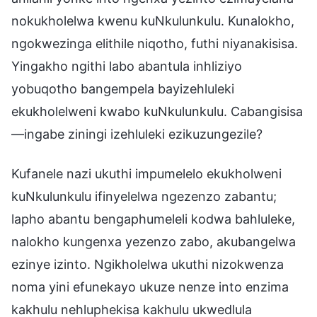
nokukholelwa kwenu kuNkulunkulu. Kunalokho,
ngokwezinga elithile niqotho, futhi niyanakisisa.
Yingakho ngithi labo abantula inhliziyo
yobuqotho bangempela bayizehluleki
ekukholelweni kwabo kuNkulunkulu. Cabangisisa
—ingabe ziningi izehluleki ezikuzungezile?
Kufanele nazi ukuthi impumelelo ekukholweni
kuNkulunkulu ifinyelelwa ngezenzo zabantu;
lapho abantu bengaphumeleli kodwa bahluleke,
nalokho kungenxa yezenzo zabo, akubangelwa
ezinye izinto. Ngikholelwa ukuthi nizokwenza
noma yini efunekayo ukuze nenze into enzima
kakhulu nehluphekisa kakhulu ukwedlula