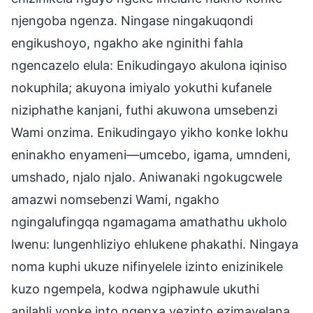
njengoba ngenza. Ningase ningakuqondi
engikushoyo, ngakho ake nginithi fahla
ngencazelo elula: Enikudingayo akulona iqiniso
nokuphila; akuyona imiyalo yokuthi kufanele
niziphathe kanjani, futhi akuwona umsebenzi
Wami onzima. Enikudingayo yikho konke lokhu
eninakho enyameni—umcebo, igama, umndeni,
umshado, njalo njalo. Aniwanaki ngokugcwele
amazwi nomsebenzi Wami, ngakho
ngingalufingqa ngamagama amathathu ukholo
lwenu: lungenhliziyo ehlukene phakathi. Ningaya
noma kuphi ukuze nifinyelele izinto enizinikele
kuzo ngempela, kodwa ngiphawule ukuthi
anilahli yonke into ngenxa yezinto ezimayelana