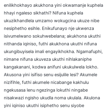
enilikhokhayo akukhona yini okwamanje kuphela
hhayi ngaleso sikhathi? Nifuna kuphela
ukuzikhandlela umzamo wokugcina ukuze nibe
nesiphetho esihle. Enikufunayo nje ukwenza
isivumelwano sokuhwebelana; akukhona ukuthi
nithanda iqiniso, futhi akukhona ukuthi nifuna
ukungibuyisela imali engayikhokha. Ngamafuphi,
nimane nifuna ukuveza ukuthi nihlakaniphe
kangakanani, kodwa anifuni ukukulwela lokho.
Akusona yini isifiso senu esijulile lesi? Akumele
nizifihle, futhi akumele nicabange kakhulu
ngekusasa lenu ngezinga lokuthi ningabe
nisakwazi ngisho ukudla noma ukulala. Akulona
yini iqiniso ukuthi isiphetho senu siyobe