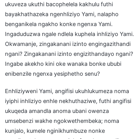
ukuveza ukuthi bacophelela kakhulu futhi
bayakhathazeka ngenhliziyo Yami, nalapho
benganikela ngakho konke ngenxa Yami.
Ingaduduzwa ngale ndlela kuphela inhliziyo Yami.
Okwamanje, zingakanani izinto engingazithandi
ngani? Zingakanani izinto engizithandayo ngani?
Ingabe akekho kini oke wanaka bonke ububi
enibenzile ngenxa yesiphetho senu?
Enhliziyweni Yami, angifisi ukuhlukumeza noma
iyiphi inhliziyo enhle nekhuthaziwe, futhi angifisi
ukuqeda amandla anoma ubani owenza
umsebenzi wakhe ngokwethembeka; noma
kunjalo, kumele nginikhumbuze nonke