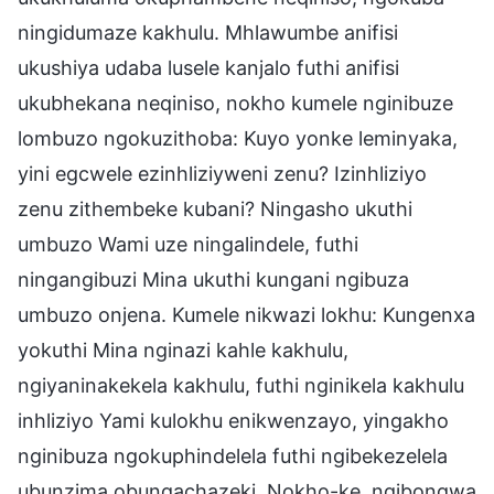
ningidumaze kakhulu. Mhlawumbe anifisi
ukushiya udaba lusele kanjalo futhi anifisi
ukubhekana neqiniso, nokho kumele nginibuze
lombuzo ngokuzithoba: Kuyo yonke leminyaka,
yini egcwele ezinhliziyweni zenu? Izinhliziyo
zenu zithembeke kubani? Ningasho ukuthi
umbuzo Wami uze ningalindele, futhi
ningangibuzi Mina ukuthi kungani ngibuza
umbuzo onjena. Kumele nikwazi lokhu: Kungenxa
yokuthi Mina nginazi kahle kakhulu,
ngiyaninakekela kakhulu, futhi nginikela kakhulu
inhliziyo Yami kulokhu enikwenzayo, yingakho
nginibuza ngokuphindelela futhi ngibekezelela
ubunzima obungachazeki. Nokho-ke, ngibongwa