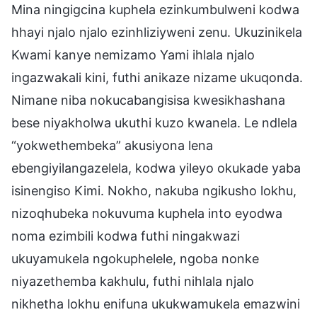
Mina ningigcina kuphela ezinkumbulweni kodwa
hhayi njalo njalo ezinhliziyweni zenu. Ukuzinikela
Kwami kanye nemizamo Yami ihlala njalo
ingazwakali kini, futhi anikaze nizame ukuqonda.
Nimane niba nokucabangisisa kwesikhashana
bese niyakholwa ukuthi kuzo kwanela. Le ndlela
“yokwethembeka” akusiyona lena
ebengiyilangazelela, kodwa yileyo okukade yaba
isinengiso Kimi. Nokho, nakuba ngikusho lokhu,
nizoqhubeka nokuvuma kuphela into eyodwa
noma ezimbili kodwa futhi ningakwazi
ukuyamukela ngokuphelele, ngoba nonke
niyazethemba kakhulu, futhi nihlala njalo
nikhetha lokhu enifuna ukukwamukela emazwini