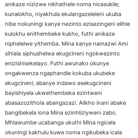
anikaze nizizwe nikhathele noma nicasukile;
kunalokho, niyakhula ekulangazeleleni ukuba
nibe nokuningi kanye nezinto ezisezingeni elihle
kulokhu enithembeke kukho, futhi anikaze
niphelelwe yithemba. Mina kanye namazwi Ami
sihlala siphushelwa ekugcineni ngokwezinto
enizishisekelayo. Futhi awunako okunye
ongakwenza ngaphandle kokuba ukubeke
ekugcineni; abanye indawo esekugcineni
bayishiyela ukwethembeka ezintweni
abasazozithola abangazazi. Alikho inani abake
bangibekela lona Mina ezinhliziyweni zabo.
Mhlawumbe ucabanga ukuthi Mina ngicela
okuningi kakhulu kuwe noma ngikubeka icala