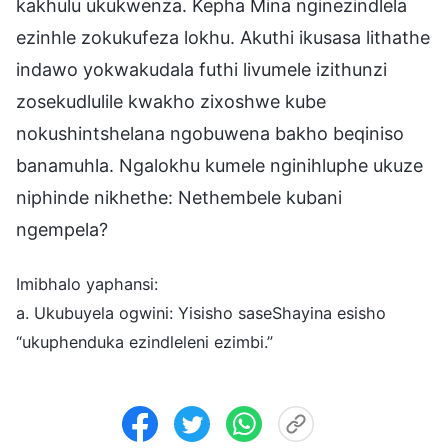
kakhulu ukukwenza. Kepha Mina nginezindlela
ezinhle zokukufeza lokhu. Akuthi ikusasa lithathe
indawo yokwakudala futhi livumele izithunzi
zosekudlulile kwakho zixoshwe kube
nokushintshelana ngobuwena bakho beqiniso
banamuhla. Ngalokhu kumele nginihluphe ukuze
niphinde nikhethe: Nethembele kubani
ngempela?
Imibhalo yaphansi:
a. Ukubuyela ogwini: Yisisho saseShayina esisho
“ukuphenduka ezindleleni ezimbi.”