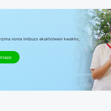
nzima noma imibuzo ekukholweni kwakho,
atsapp