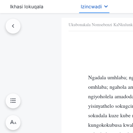
Ikhasi lokuqala
Izincwadi
Ukubonakala Nomsebenzi KaNkulunk
Ngadala umhlaba; ng
omhlaba; ngahola am
ngiyoholela amadoda
yisinyathelo sokugc
sokudala kuze kube
kungokokubusa kwak