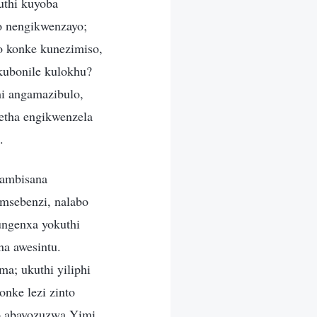
uthi kuyoba
o nengikwenzayo;
o konke kunezimiso,
kubonile kulokhu?
i angamazibulo,
etha engikwenzela
.
hambisana
msebenzi, nalabo
ngenxa yokuthi
a awesintu.
a; ukuthi yiliphi
nke lezi zinto
bo abayozuzwa Yimi