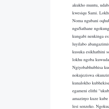
akukho muntu, udaba
kwesiqu Sami. Lokhu
Noma ngubani oqhube
nguSathane ngokung
kungabi nenkinga es
luyilabo abangazimis
kusuka esikhathini 
lokhu ngoba kuwudab
Ngiyobabhubhisa ku
nokujeziswa okunzi
kunalokho kubhekise
egameni elithi “uku
amazinyo kuze kube
lesi senzeko. Ngoku