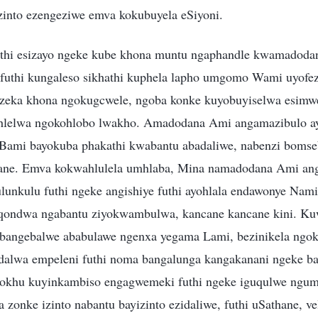
zinto ezengeziwe emva kokubuyela eSiyoni.
athi esizayo ngeke kube khona muntu ngaphandle kwamadod
futhi kungaleso sikhathi kuphela lapho umgomo Wami uyofez
ezeka khona ngokugcwele, ngoba konke kuyobuyiselwa esimwe
ohlelwa ngokohlobo lwakho. Amadodana Ami angamazibulo 
Bami bayokuba phakathi kwabantu abadaliwe, nabenzi bomse
ane. Emva kokwahlulela umhlaba, Mina namadodana Ami ang
ulunkulu futhi ngeke angishiye futhi ayohlala endawonye Nam
gaqondwa ngabantu ziyokwambulwa, kancane kancane kini. K
abangebalwe ababulawe ngenxa yegama Lami, bezinikela ngo
dalwa empeleni futhi noma bangalunga kangakanani ngeke b
lokhu kuyinkambiso engagwemeki futhi ngeke iguqulwe ngum
zonke izinto nabantu bayizinto ezidaliwe, futhi uSathane, ve