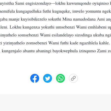
i uyisitha Sami engisizondayo—lokhu kuwumqondo oyiqiniso
 nemifula kungagudluka futhi kuguquke, imvelo yomuntu nge
sigaba manje kuyisibikezelo sokuthi Mina namadodana Ami a
leni. Lokhu kungenxa yokuthi umsebenzi Wami emhlabeni u
isinyathelo somsebenzi Wami esilandelayo sizodinga ukuba n
i yizinyathelo zomsebenzi Wami futhi kade ngazihlela kahle.
, kungenjalo abantu abaningi bayokwephula izinqumo Zami z