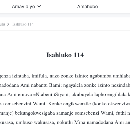
Amavidiyo
Amahubo
ulu
Isahluko 114
Isahluko 114
enza izintaba, imifula, nazo zonke izinto; ngabumba umhla
adodana Ami nabantu Bami; ngayalela zonke izinto nezindab
na Ami emuva eNtabeni iSiyoni, ukubuyela lapho engihlala 
ina emsebenzini Wami. Konke engikwenzile (konke okwenziwe
 manje) bekungokwesigaba samanje somsebenzi Wami, futhi 
usasa, umbuso wakusasa, nokuthi Mina namadodana Ami an