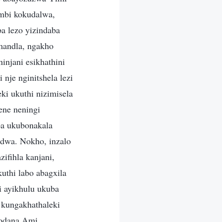
ambi kokudalwa,
a lezo yizindaba
mandla, ngakho
injani esikhathini
 nje nginitshela lezi
ki ukuthi nizimisela
ene neningi
a ukubonakala
dwa. Nokho, inzalo
ifihla kanjani,
uthi labo abagxila
i ayikhulu ukuba
 kungakhathaleki
dodana Ami