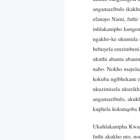
angamazibulo ikakhu
efanayo Nami, futhi
inhlakanipho kunge
ngakho-ke ukuntula
bebuyela emzimbeni 
ukuthi abantu abani
nabo. Nokho mayela
kokuba ngibhekane 
ukuzimisela ukuzik
angamazibulo, akuk
kuphela kokunqoba 
Ukuhlakanipha Kwa
futhi akukho nto, 