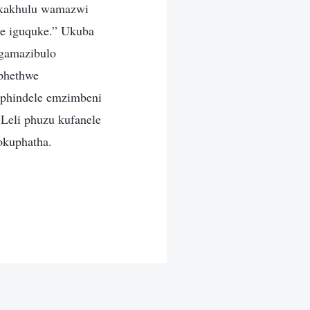
 kakhulu wamazwi
ke iguquke.” Ukuba
ngamazibulo
phethwe
giphindele emzimbeni
 Leli phuzu kufanele
okuphatha.