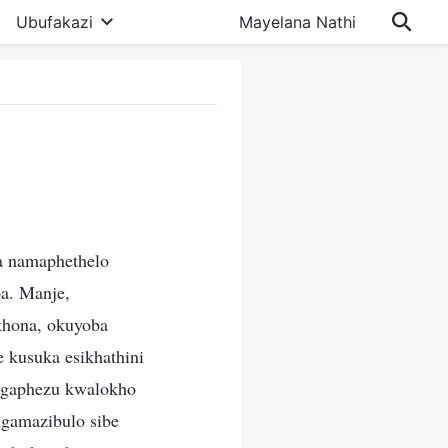
Ubufakazi
Mayelana Nathi
ba namaphethelo
a. Manje,
khona, okuyoba
 kusuka esikhathini
ngaphezu kwalokho
gamazibulo sibe