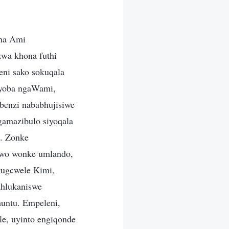
ana Ami
wa khona futhi
ni sako sokuqala
ayoba ngaWami,
benzi nababhujisiwe
amazibulo siyoqala
i. Zonke
uwo wonke umlando,
kugcwele Kimi,
ahlukaniswe
untu. Empeleni,
le, uyinto engiqonde