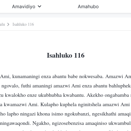
Amavidiyo
Amahubo
ulu
Isahluko 116
Isahluko 116
Ami, kunamaningi enza abantu babe nokwesaba. Amazwi Am
 ngovalo, futhi amaningi amazwi Ami enza abantu bahlupheke
zu kwalokho enze ukubhubha kwabantu. Akekho ongabamba
ha kwamazwi Ami. Kulapho kuphela nginitshela amazwi Ami 
o lapho ningazi khona isimo ngokubanzi, ngesikhathi amaqi
 ningawaqondi. Ngakho, ngizosebenzisa amaqiniso ukwambu