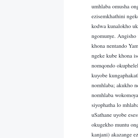
umhlaba omusha ongc
ezisemkhathini ngek
kodwa kunalokho uk
ngomunye. Angisho 
khona nentando Yam
ngeke kube khona i
nomqondo okuphelel
kuyobe kungaphaka
nomhlaba; akukho n
nomhlaba wokomoya 
siyophatha lo mhlab
uSathane uyobe eses
okugekho muntu ong
kanjani) akazange 