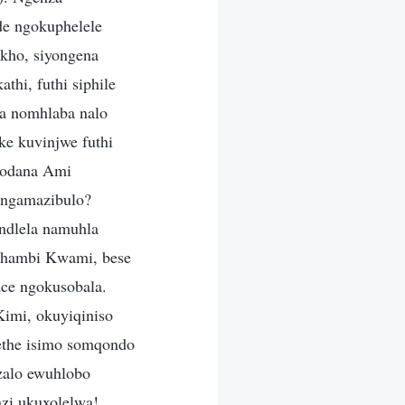
e ngokuphelele
kho, siyongena
hi, futhi siphile
na nomhlaba nalo
e kuvinjwe futhi
dodana Ami
angamazibulo?
 ndlela namuhla
 phambi Kwami, bese
ce ngokusobala.
mi, okuyiqiniso
ethe isimo somqondo
zalo ewuhlobo
zi ukuxolelwa!