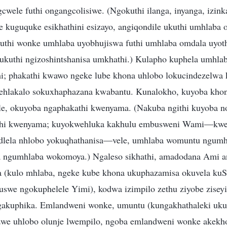
wele futhi ongangcolisiwe. (Ngokuthi ilanga, inyanga, izink
e kuguquke esikhathini esizayo, angiqondile ukuthi umhlaba
uthi wonke umhlaba uyobhujiswa futhi umhlaba omdala uyot
ukuthi ngizoshintshanisa umkhathi.) Kulapho kuphela umhla
i; phakathi kwawo ngeke lube khona uhlobo lokucindezelwa 
sehlakalo sokuxhaphazana kwabantu. Kunalokho, kuyoba kho
e, okuyoba ngaphakathi kwenyama. (Nakuba ngithi kuyoba 
thi kwenyama; kuyokwehluka kakhulu embusweni Wami—kweh
dlela nhlobo yokuqhathanisa—vele, umhlaba womuntu ngum
ngumhlaba wokomoya.) Ngaleso sikhathi, amadodana Ami 
a (kulo mhlaba, ngeke kube khona ukuphazamisa okuvela kuS
uswe ngokuphelele Yimi), kodwa izimpilo zethu ziyobe zisey
akuphika. Emlandweni wonke, umuntu (kungakhathaleki uku
ezwe uhlobo olunje lwempilo, ngoba emlandweni wonke akek