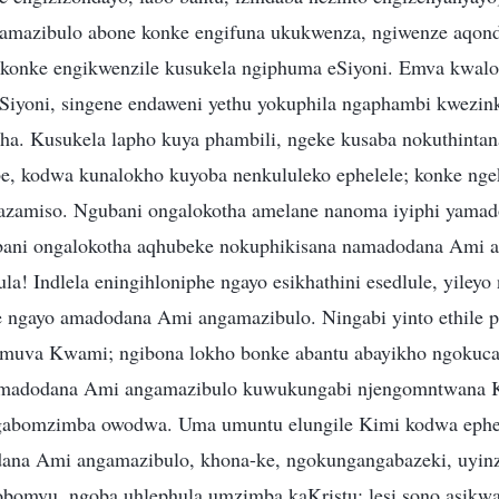
mazibulo abone konke engifuna ukukwenza, ngiwenze aqond
 konke engikwenzile kusukela ngiphuma eSiyoni. Emva kwalo
Siyoni, singene endaweni yethu yokuphila ngaphambi kwezinkat
sha. Kusukela lapho kuya phambili, ngeke kusaba nokuthinta
, kodwa kunalokho kuyoba nenkululeko ephelele; konke ngek
azamiso. Ngubani ongalokotha amelane nanoma iyiphi yama
ani ongalokotha aqhubeke nokuphikisana namadodana Ami 
a! Indlela eningihloniphe ngayo esikhathini esedlule, yileyo
e ngayo amadodana Ami angamazibulo. Ningabi yinto ethile
gemuva Kwami; ngibona lokho bonke abantu abayikho ngokuca
madodana Ami angamazibulo kuwukungabi njengomntwana Ki
ingabomzimba owodwa. Uma umuntu elungile Kimi kodwa eph
dana Ami angamazibulo, khona-ke, ngokungangabazeki, uyin
bomvu, ngoba uhlephula umzimba kaKristu; lesi sono asikwa