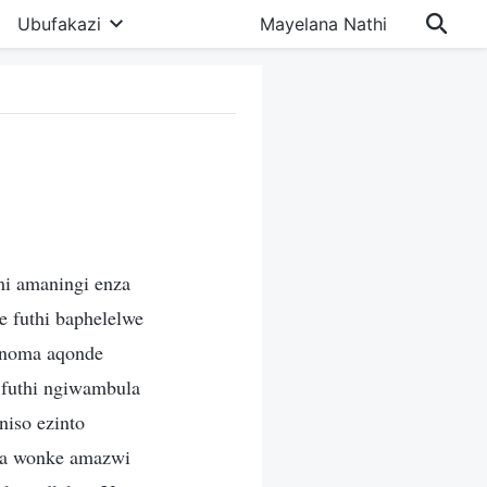
Ubufakazi
Mayelana Nathi
i amaningi enza
 futhi baphelelwe
 noma aqonde
futhi ngiwambula
niso ezinto
la wonke amazwi