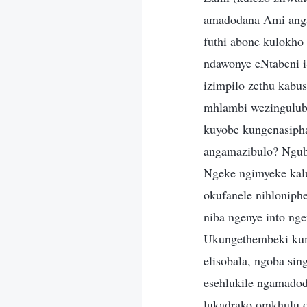
amadodana Ami anga
futhi abone kulokho
ndawonye eNtabeni i
izimpilo zethu kabu
mhlambi wezingulube
kuyobe kungenasiph
angamazibulo? Ngub
Ngeke ngimyeke kalul
okufanele nihloniph
niba ngenye into n
Ukungethembeki ku
elisobala, ngoba s
esehlukile ngamado
lukadrako omkhulu o