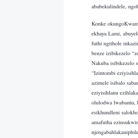
ababekulindele, ngo
Konke okungoKwami
ekhaya Lami, abuyel
futhi ngithole inkaz
benze izibikezelo “z
Nakuba isibikezelo 
“Izintombi eziyisihl
azimele isibalo saba
eziyisihlanu ezihlak
olulodwa lwabantu, 
esikhundleni salokh
amafutha ezinsukwin
njengabahlakaniphil