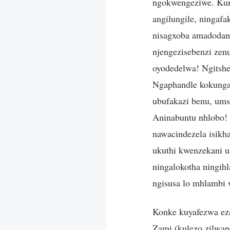
ngokwengeziwe. Kun
angilungile, ninga
nisagxoba amadodan
njengezisebenzi ze
oyodedelwa! Ngitshe
Ngaphandle kokunga
ubufakazi benu, um
Aninabuntu nhlobo! 
nawacindezela isikh
ukuthi kwenzekani u
ningalokotha ningih
ngisusa lo mhlambi 
Konke kuyafezwa eza
Zami (kulezo zilwan