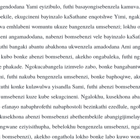
endodana Yami eyizibulo, futhi basayongisebenzela kamuva.
kile, ekugcineni bayinzalo kaSathane enqotshwe Yimi, nga
wa emhlabeni womuntu ukuze bangenzela umsebenzi; lokhu o
eni angamadodana, nabenzi bomsebenzi vele bayinzalo kaSa
uthi bangaki abantu abakhona ukwenzela amadodana Ami an
kubo bonke abenzi bomsebenzi, akekho ongabaleka, futhi ng
e phakade. Ngokucabangela izimvelo zabo, bonke bangabant
i, futhi nakuba bengenzela umsebenzi, bonke baphoqiwe, a
thi konke kulawulwa yisandla Sami, futhi abenzi bomsebenz
 umsebenzi kuze kube sekugcineni. Ngalokhu, kusekhona aba
efanayo nabaphrofethi nabaphostoli bezinkathi ezedlule, ng
kusekhona abenzi bomsebenzi abethembekile abangigijimelay
ungwane eziyisithupha, bebelokhu bengenzela umsebenzi, nga
i bomsebenzi), akekho ongathola lokho bonke labo kuwo wo