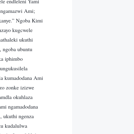
le endleleni Yami
a ngamazwi Ami;
anye.” Ngoba Kimi
enzayo kugcwele
athaleki ukuthi
, ngoba ubuntu
ka iphimbo
ungukusilela
ela kumadodana Ami
o zonke izizwe
amdla okuhlaza
wami ngamadodana
, ukuthi ngenza
tu kudalulwa