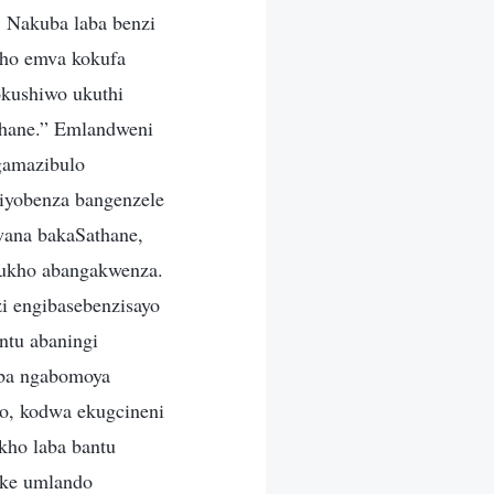
 Nakuba laba benzi
kho emva kokufa
kushiwo ukuthi
thane.” Emlandweni
gamazibulo
iyobenza bangenzele
wana bakaSathane,
kukho abangakwenza.
i engibasebenzisayo
ntu abaningi
oba ngabomoya
o, kodwa ekugcineni
kho laba bantu
nke umlando