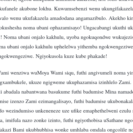
kufanele akubone lokhu. Kuwumsebenzi wenu ukungifakazela
lo wenu ukufakazela amadodana angamazibulo. Akekho kini
gokushesha noma ubani ophazamisayo! Ungacabangi ukuthi uk
e! Noma ubani onjalo kakhulu, uyoba ngokuqondwe wukujezi
a ubani onjalo kakhulu uphelelwa yithemba ngokwengeziwe 
ngokwengeziwe. Ngiyokusola kuze kube phakade!
ami wenziwa wuMoya Wami siqu, futhi angivumeli noma yi
agxambukele, ukuze ngigweme ukuphazamisa izinhlelo Zami. 
li abadala nabantwana basukume futhi badumise Mina nama
ise izenzo Zami ezimangalisayo, futhi badumise ukubonakal
o wezindumiso unkeneneze uze ufike emaphethelweni ezulu
, imifula nazo zonke izinto, futhi ngiyothobisa uSathane ngo
fakazi Bami ukubhubhisa wonke umhlaba omdala ongcolile n