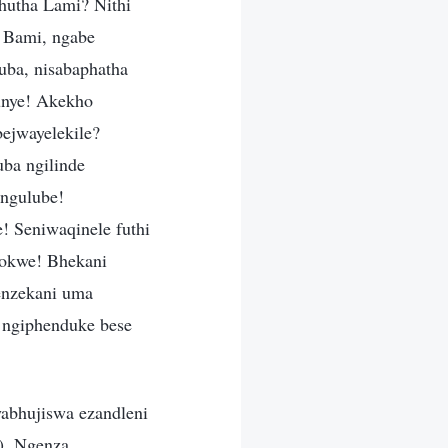
hutha Lami? Nithi
 Bami, ngabe
ba, nisabaphatha
unye! Akekho
bejwayelekile?
ba ngilinde
ngulube!
! Seniwaqinele futhi
dokwe! Bhekani
enzekani uma
 ngiphenduke bese
yabhujiswa ezandleni
o). Ngenza