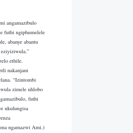
mi angamazibulo
e futhi ngiphumelele
ule, abanye abantu
 eziyiziwula.”
elo ethile.
ili nakanjani
elana. “Izintombi
ziwula zimele uhlobo
gamazibulo, futhi
we ukulungisa
wenza
hloma ngamazwi Ami.)