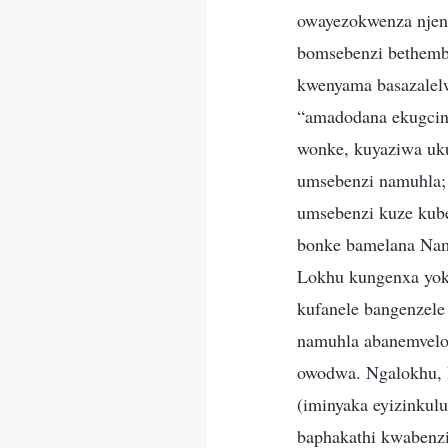
owayezokwenza njeng
bomsebenzi bethembe
kwenyama basazalel
“amadodana ekugcin
wonke, kuyaziwa uk
umsebenzi namuhla; 
umsebenzi kuze kub
bonke bamelana Nam
Lokhu kungenxa yoku
kufanele bangenzele
namuhla abanemvelo 
owodwa. Ngalokhu, 
(iminyaka eyizinkul
baphakathi kwabenz