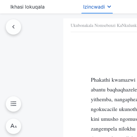
Ikhasi lokuqala
Izincwadi
Ukubonakala Nomsebenzi KaNkulunk
Phakathi kwamazwi 
abantu baqhaqhazele
yithemba, nangaphe
ngokucacile ukunot
kini umusho ngomush
zangempela nilokhu