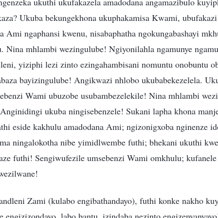
genzeka ukuthi ukufakazela amadodana angamazibulo kuyip
fakaza? Ukuba bekungekhona ukuphakamisa Kwami, ubufakazi
a Ami ngaphansi kwenu, nisabaphatha ngokungabashayi mkhu
nu. Nina mhlambi wezingulube! Ngiyonilahla ngamunye ngam
leni, yiziphi lezi zinto ezingahambisani nomuntu onobuntu o
baza bayizingulube! Angikwazi nhlobo ukubabekezelela. Uku
sebenzi Wami ubuzobe usubambezelekile! Nina mhlambi wezi
Anginidingi ukuba ningisebenzele! Sukani lapha khona manje
athi eside kakhulu amadodana Ami; ngizonigxoba nginenze i
ma ningalokotha nibe yimidlwembe futhi; bhekani ukuthi kw
laze futhi! Sengiwufezile umsebenzi Wami omkhulu; kufanele
wezilwane!
ndleni Zami (kulabo engibathandayo), futhi konke nakho ku
e engizizondayo, labo bantu, izindaba nezinto engizenyanyay