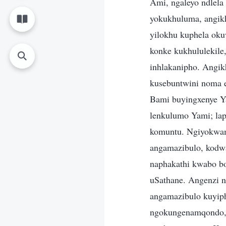
Ami, ngaleyo ndlel
yokukhuluma, angik
yilokhu kuphela o
konke kukhululekile,
inhlakanipho. Angik
kusebuntwini noma e
Bami buyingxenye Y
lenkulumo Yami; lap
komuntu. Ngiyokwam
angamazibulo, kodw
naphakathi kwabo b
uSathane. Angenzi 
angamazibulo kuyip
ngokungenamqondo, u