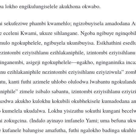
ba lokho engikulungiselele akukhona okwabo.
 sekufeziwe phambi kwamehlo; ngizobuyisela amadodana A
e eceleni Kwami, ukuze sihlangane. Ngoba ngibuye nginqobil
imulo ngokuphelele, ngibuyela ukunibuyisa. Esikhathini esedl
ezintombi eziyisihlanu ezihlakaniphile, izintombi eziyisihlanu
singanembi, asigeji ngokuphelele—ngakho, nginganinika incaz
anu ezihlakaniphile nezintombi eziyisihlanu eziyiziwula” zomb
ntu, kanti futhi azimele uhlobo olulodwa lwabantu ngokuland
aniphile” zimele isibalo sabantu, izintombi eziyisihlanu eziyi
kodwa akukho kulokhu kokubili okubhekisele kumadodana an
o kumelela ukudalwa. Lokhu yisizathu sokuthi kungani becel
i zokugcina. (Indalo ayinayo imfanelo Yami; uma befuna uk
e kufanele balungise amafutha, futhi ngalokho badinga uku