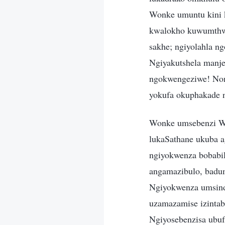
Wonke umuntu kini 
kwalokho kuwumthwa
sakhe; ngiyolahla n
Ngiyakutshela manj
ngokwengeziwe! Nom
yokufa okuphakade 
Wonke umsebenzi W
lukaSathane ukuba 
ngiyokwenza bobabi
angamazibulo, badum
Ngiyokwenza umsind
uzamazamise izintaba
Ngiyosebenzisa ubu