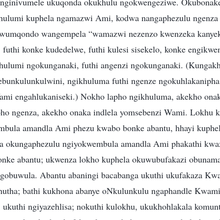
a nginivumele ukuqonda okukhulu ngokwengeziwe. Okubonake
hulumi kuphela ngamazwi Ami, kodwa nangaphezulu ngenz
kuwumqondo wangempela “wamazwi nezenzo kwenzeka kanyek
 futhi konke kudedelwe, futhi kulesi sisekelo, konke engikw
hulumi ngokunganaki, futhi angenzi ngokunganaki. (Kungakh
bunkulunkulwini, ngikhuluma futhi ngenze ngokuhlakanipha
ami engahlukaniseki.) Nokho lapho ngikhuluma, akekho ona
ho ngenza, akekho onaka indlela yomsebenzi Wami. Lokhu k
bula amandla Ami phezu kwabo bonke abantu, hhayi kuph
a okungaphezulu ngiyokwembula amandla Ami phakathi kwaz
onke abantu; ukwenza lokho kuphela okuwubufakazi obunam
ngobuwula. Abantu abaningi bacabanga ukuthi ukufakaza K
hutha; bathi kukhona abanye oNkulunkulu ngaphandle Kwami
kuthi ngiyazehlisa; nokuthi kulokhu, ukukhohlakala komun