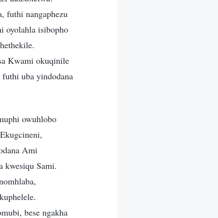
, futhi nangaphezu
 oyolahla isibopho
hethekile.
sa Kwami okuqinile
futhi uba yindodana
muphi owuhlobo
Ekugcineni,
dodana Ami
a kwesiqu Sami.
 nomhlaba,
kuphelele.
omubi, bese ngakha