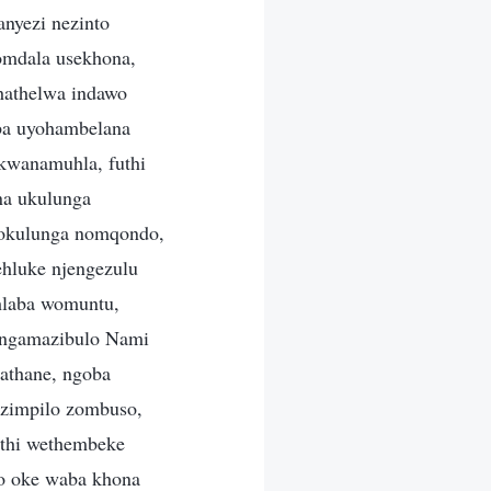
anyezi nezinto
 omdala usekhona,
hathelwa indawo
ba uyohambelana
kwanamuhla, futhi
na ukulunga
nokulunga nomqondo,
luke njengezulu
hlaba womuntu,
angamazibulo Nami
athane, ngoba
izimpilo zombuso,
thi wethembeke
ho oke waba khona