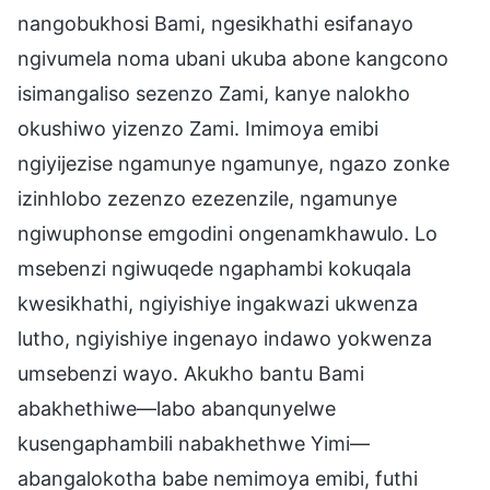
nangobukhosi Bami, ngesikhathi esifanayo
ngivumela noma ubani ukuba abone kangcono
isimangaliso sezenzo Zami, kanye nalokho
okushiwo yizenzo Zami. Imimoya emibi
ngiyijezise ngamunye ngamunye, ngazo zonke
izinhlobo zezenzo ezezenzile, ngamunye
ngiwuphonse emgodini ongenamkhawulo. Lo
msebenzi ngiwuqede ngaphambi kokuqala
kwesikhathi, ngiyishiye ingakwazi ukwenza
lutho, ngiyishiye ingenayo indawo yokwenza
umsebenzi wayo. Akukho bantu Bami
abakhethiwe—labo abanqunyelwe
kusengaphambili nabakhethwe Yimi—
abangalokotha babe nemimoya emibi, futhi