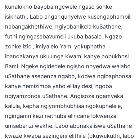
kunalokho bayoba ngcwele ngaso sonke
isikhathi. Labo anganqunyelwe kusengaphambili
nabangakhethiwe, ngiyobanikela kuSathane,
futhi ngingasabavumeli ukuba basale. Ngazo
zonke izici, imiyalelo Yami yokuphatha
ibandakanya ukulunga Kwami kanye nobukhosi
Bami. Ngeke ngidedele ngisho noyedwa walabo
uSathane asebenza ngabo, kodwa ngibaphonsa
kanye nemizimba yabo eHayidesi, ngoba
ngiyamzonda uSathane. Angisoze ngamyeka
kalula, kepha ngiyombhubhisa ngokuphelele,
ngingamnikezi nethuba elincane lokwenza
umsebenzi wakhe. Labo abonakaliswe uSathane
kwaze kwaba sezingeni elithile (okuwukuthi, labo