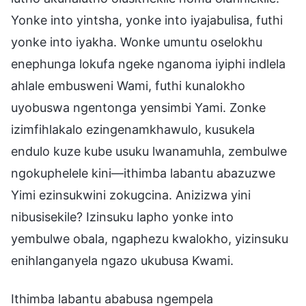
Yonke into yintsha, yonke into iyajabulisa, futhi
yonke into iyakha. Wonke umuntu oselokhu
enephunga lokufa ngeke nganoma iyiphi indlela
ahlale embusweni Wami, futhi kunalokho
uyobuswa ngentonga yensimbi Yami. Zonke
izimfihlakalo ezingenamkhawulo, kusukela
endulo kuze kube usuku lwanamuhla, zembulwe
ngokuphelele kini—ithimba labantu abazuzwe
Yimi ezinsukwini zokugcina. Anizizwa yini
nibusisekile? Izinsuku lapho yonke into
yembulwe obala, ngaphezu kwalokho, yizinsuku
enihlanganyela ngazo ukubusa Kwami.
Ithimba labantu ababusa ngempela