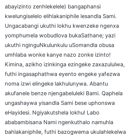
abayizinto zenhlekelele) bangaphansi
kwelungiselelo elihlakaniphile lesandla Sami.
Ungacabangi ukuthi lokhu kwenzeke ngenxa
yomphumela wobudlova bukaSathane; yazi
ukuthi nginguNkulunkulu uSomandla obusa
umhlaba wonke kanye nazo zonke izinto!
Kimina, azikho izinkinga ezingeke zaxazululwa,
futhi ingasaphathwa eyento engeke yafezwa
noma izwi elingeke lakhulunywa. Abantu
akufanele benze njengabeluleki Bami. Qaphela
ungashaywa yisandla Sami bese uphonswa
eHayidesi. Ngiyakutshela lokhu! Labo
ababambisana Nami ngenkuthalo namuhla
bahlakaniphile, futhi bazogwema ukulahlekelwa