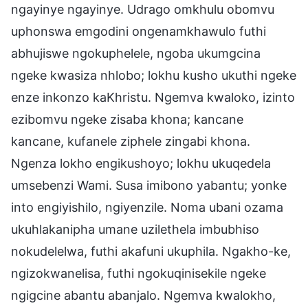
ngayinye ngayinye. Udrago omkhulu obomvu
uphonswa emgodini ongenamkhawulo futhi
abhujiswe ngokuphelele, ngoba ukumgcina
ngeke kwasiza nhlobo; lokhu kusho ukuthi ngeke
enze inkonzo kaKhristu. Ngemva kwaloko, izinto
ezibomvu ngeke zisaba khona; kancane
kancane, kufanele ziphele zingabi khona.
Ngenza lokho engikushoyo; lokhu ukuqedela
umsebenzi Wami. Susa imibono yabantu; yonke
into engiyishilo, ngiyenzile. Noma ubani ozama
ukuhlakanipha umane uzilethela imbubhiso
nokudelelwa, futhi akafuni ukuphila. Ngakho-ke,
ngizokwanelisa, futhi ngokuqinisekile ngeke
ngigcine abantu abanjalo. Ngemva kwalokho,