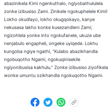
abazinikela Kimi ngenkuthalo, ngiyobathululela
zonke izibusiso Zami. Zinikele ngokuphelele Kimi!
Lokho okudlayo, lokho okugqokayo, kanye
nekusasa lakho konke kusezandleni Zami;
ngizohlela yonke into ngokufanele, ukuze ube
nenjabulo engapheli, ongeke uyiqede. Lokhu
kungoba ngiye ngathi, “Kulabo abazikhandla
ngobuqotho Ngami, ngokuqinisekile
ngiyonibusisa kakhulu.” Zonke izibusiso ziyofikela
wonke umuntu ozikhandla ngokuqotho Ngami.