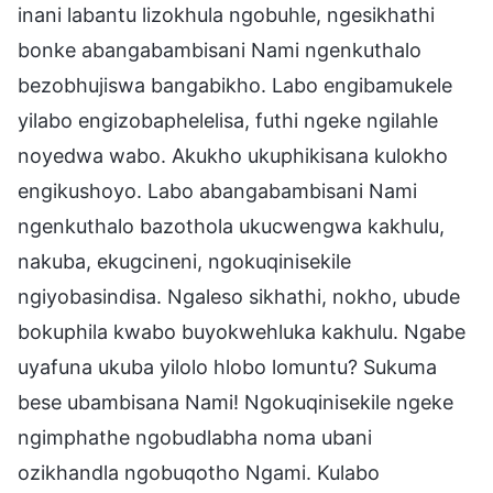
inani labantu lizokhula ngobuhle, ngesikhathi
bonke abangabambisani Nami ngenkuthalo
bezobhujiswa bangabikho. Labo engibamukele
yilabo engizobaphelelisa, futhi ngeke ngilahle
noyedwa wabo. Akukho ukuphikisana kulokho
engikushoyo. Labo abangabambisani Nami
ngenkuthalo bazothola ukucwengwa kakhulu,
nakuba, ekugcineni, ngokuqinisekile
ngiyobasindisa. Ngaleso sikhathi, nokho, ubude
bokuphila kwabo buyokwehluka kakhulu. Ngabe
uyafuna ukuba yilolo hlobo lomuntu? Sukuma
bese ubambisana Nami! Ngokuqinisekile ngeke
ngimphathe ngobudlabha noma ubani
ozikhandla ngobuqotho Ngami. Kulabo