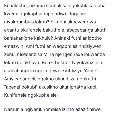
Kunalokho, nizama ukubukisa ngokuhlakanipha
kwenu ngokuphindaphindiwe. Ingabe
niyakhumbula lokhu? Yikuphi ukucwengwa
abantu okufanele bakuthole, abacabanga ukuthi
bahlakaniphe kakhulu? Aninaki futhi aniqotho
emazwini Ami futhi aniwaqophi ezinhliziyweni
zenu, nisebenzisa Mina njengebhaxa lokwenza
lokhu nalokhuya. Benzi bokubi! Niyokwazi nini
ukucabangela ngokugcwele inhliziyo Yami?
Aniyicabangeli, ngakho ukunibiza ngokuthi
“abenzi bokubi” akusikho ukuniphatha kabi.
Kunifanele ngokuphelele!
Namuhla ngiyanikhombisa izinto ezazifihliwe,