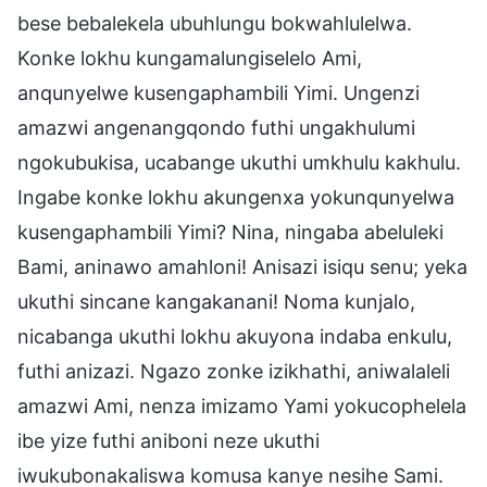
bese bebalekela ubuhlungu bokwahlulelwa.
Konke lokhu kungamalungiselelo Ami,
anqunyelwe kusengaphambili Yimi. Ungenzi
amazwi angenangqondo futhi ungakhulumi
ngokubukisa, ucabange ukuthi umkhulu kakhulu.
Ingabe konke lokhu akungenxa yokunqunyelwa
kusengaphambili Yimi? Nina, ningaba abeluleki
Bami, aninawo amahloni! Anisazi isiqu senu; yeka
ukuthi sincane kangakanani! Noma kunjalo,
nicabanga ukuthi lokhu akuyona indaba enkulu,
futhi anizazi. Ngazo zonke izikhathi, aniwalaleli
amazwi Ami, nenza imizamo Yami yokucophelela
ibe yize futhi aniboni neze ukuthi
iwukubonakaliswa komusa kanye nesihe Sami.