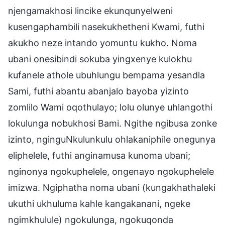
njengamakhosi lincike ekunqunyelweni
kusengaphambili nasekukhetheni Kwami, futhi
akukho neze intando yomuntu kukho. Noma
ubani onesibindi sokuba yingxenye kulokhu
kufanele athole ubuhlungu bempama yesandla
Sami, futhi abantu abanjalo bayoba yizinto
zomlilo Wami oqothulayo; lolu olunye uhlangothi
lokulunga nobukhosi Bami. Ngithe ngibusa zonke
izinto, nginguNkulunkulu ohlakaniphile onegunya
eliphelele, futhi anginamusa kunoma ubani;
nginonya ngokuphelele, ongenayo ngokuphelele
imizwa. Ngiphatha noma ubani (kungakhathaleki
ukuthi ukhuluma kahle kangakanani, ngeke
ngimkhulule) ngokulunga, ngokuqonda