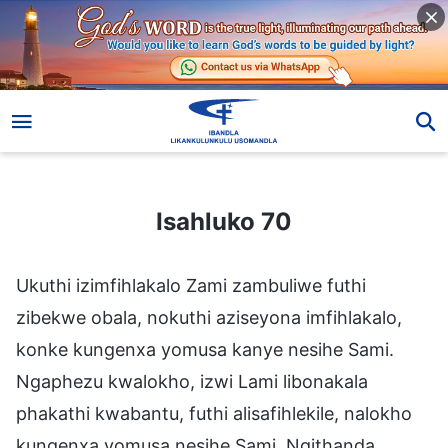
Isahluko 70
Isahluko 70
Ukuthi izimfihlakalo Zami zambuliwe futhi
zibekwe obala, nokuthi aziseyona imfihlakalo,
konke kungenxa yomusa kanye nesihe Sami.
Ngaphezu kwalokho, izwi Lami libonakala
phakathi kwabantu, futhi alisafihlekile, nalokho
kungenxa yomusa nesihe Sami. Ngithanda