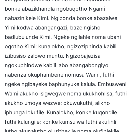
bonke abazikhandla ngobuqotho Ngami
nabazinikele Kimi. Ngizonda bonke abazalwe
Yimi kodwa abangangazi, baze ngisho
badlubulunde Kimi. Ngeke ngilahle noma ubani
oqotho Kimi; kunalokho, ngizoziphinda kabili
izibusiso zalowo muntu. Ngizobajezisa
ngokuphindwe kabili labo abangabongiyo
nabenza okuphambene nomusa Wami, futhi
ngeke ngibayeke baphunyuke kalula. Embusweni
Wami akukho isigwegwe noma ukukhohlisa, futhi
akukho umoya wezwe; okuwukuthi, alikho
iphunga lokufile. Kunalokho, konke kuqondile
futhi kulungile; konke kumsulwa futhi akufihli
lutho akunalutho olusithekile noma olufihlekile.