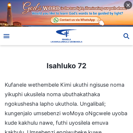
Isahluko 72
Isahluko 72
Kufanele wethembele Kimi ukuthi ngisuse noma
yikuphi ukusilela noma ubuthakathaka
ngokushesha lapho ukuthola. Ungalibali;
kungenjalo umsebenzi woMoya oNgcwele uyoba
kude kakhulu nawe, futhi uyosilela emuva
kakhulu. Umsebenzi engiwubeke kuwe