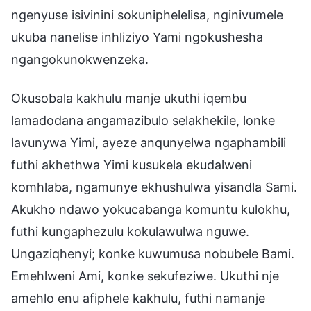
ngenyuse isivinini sokuniphelelisa, nginivumele
ukuba nanelise inhliziyo Yami ngokushesha
ngangokunokwenzeka.
Okusobala kakhulu manje ukuthi iqembu
lamadodana angamazibulo selakhekile, lonke
lavunywa Yimi, ayeze anqunyelwa ngaphambili
futhi akhethwa Yimi kusukela ekudalweni
komhlaba, ngamunye ekhushulwa yisandla Sami.
Akukho ndawo yokucabanga komuntu kulokhu,
futhi kungaphezulu kokulawulwa nguwe.
Ungaziqhenyi; konke kuwumusa nobubele Bami.
Emehlweni Ami, konke sekufeziwe. Ukuthi nje
amehlo enu afiphele kakhulu, futhi namanje