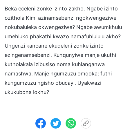
Beka eceleni zonke izinto zakho. Ngabe izinto
ozithola Kimi azinamsebenzi ngokwengeziwe
nokubaluleka okwengeziwe? Ngabe awumkhulu
umehluko phakathi kwazo namafuhlululu akho?
Ungenzi kancane ekudeleni zonke izinto
ezingenamsebenzi. Kunqunyiwe manje ukuthi
kutholakala izibusiso noma kuhlanganwa
namashwa. Manje ngumzuzu omqoka; futhi
kungumzuzu ngisho obucayi. Uyakwazi
ukukubona lokhu?