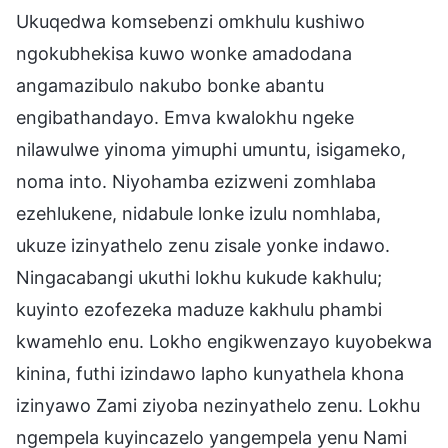
Ukuqedwa komsebenzi omkhulu kushiwo
ngokubhekisa kuwo wonke amadodana
angamazibulo nakubo bonke abantu
engibathandayo. Emva kwalokhu ngeke
nilawulwe yinoma yimuphi umuntu, isigameko,
noma into. Niyohamba ezizweni zomhlaba
ezehlukene, nidabule lonke izulu nomhlaba,
ukuze izinyathelo zenu zisale yonke indawo.
Ningacabangi ukuthi lokhu kukude kakhulu;
kuyinto ezofezeka maduze kakhulu phambi
kwamehlo enu. Lokho engikwenzayo kuyobekwa
kinina, futhi izindawo lapho kunyathela khona
izinyawo Zami ziyoba nezinyathelo zenu. Lokhu
ngempela kuyincazelo yangempela yenu Nami