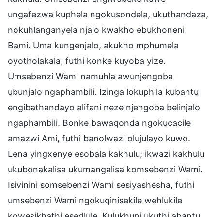
ungafezwa kuphela ngokusondela, ukuthandaza,
nokuhlanganyela njalo kwakho ebukhoneni
Bami. Uma kungenjalo, akukho mphumela
oyotholakala, futhi konke kuyoba yize.
Umsebenzi Wami namuhla awunjengoba
ubunjalo ngaphambili. Izinga lokuphila kubantu
engibathandayo alifani neze njengoba belinjalo
ngaphambili. Bonke bawaqonda ngokucacile
amazwi Ami, futhi banolwazi olujulayo kuwo.
Lena yingxenye esobala kakhulu; ikwazi kakhulu
ukubonakalisa ukumangalisa komsebenzi Wami.
Isivinini somsebenzi Wami sesiyashesha, futhi
umsebenzi Wami ngokuqinisekile wehlukile
kowesikhathi esedlule. Kulukhuni ukuthi abantu