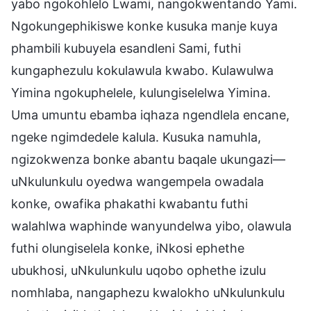
yabo ngokohlelo Lwami, nangokwentando Yami.
Ngokungephikiswe konke kusuka manje kuya
phambili kubuyela esandleni Sami, futhi
kungaphezulu kokulawula kwabo. Kulawulwa
Yimina ngokuphelele, kulungiselelwa Yimina.
Uma umuntu ebamba iqhaza ngendlela encane,
ngeke ngimdedele kalula. Kusuka namuhla,
ngizokwenza bonke abantu baqale ukungazi—
uNkulunkulu oyedwa wangempela owadala
konke, owafika phakathi kwabantu futhi
walahlwa waphinde wanyundelwa yibo, olawula
futhi olungiselela konke, iNkosi ephethe
ubukhosi, uNkulunkulu uqobo ophethe izulu
nomhlaba, nangaphezu kwalokho uNkulunkulu