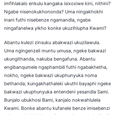
imfihlakalo enkulu kangaka isixoxiwe kini, nithini?
Ngabe nisenokukhononda? Uma ningakhokhi
inani futhi nisebenze ngamandla, ngabe
ningafanelwa yikho konke ukuzihlupha Kwami?
Abantu kulezi zinsuku abakwazi ukuzilawula.
Uma ngingenzeli muntu umusa, ngeke bakwazi
ukungithanda, nakuba bengafuna. Abantu
engibanqumele ngaphambili futhi ngabakhetha,
nokho, ngeke bakwazi ukuphunyuka noma
bethanda; kungakhathaleki ukuthi bayaphi ngeke
bakwazi ukuphunyuka entendeni yesandla Sami.
Bunjalo ubukhosi Bami, kanjalo nokwahlulela
Kwami. Bonke abantu kufanele benze imisebenzi