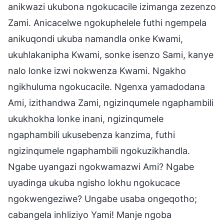
anikwazi ukubona ngokucacile izimanga zezenzo
Zami. Anicacelwe ngokuphelele futhi ngempela
anikuqondi ukuba namandla onke Kwami,
ukuhlakanipha Kwami, sonke isenzo Sami, kanye
nalo lonke izwi nokwenza Kwami. Ngakho
ngikhuluma ngokucacile. Ngenxa yamadodana
Ami, izithandwa Zami, ngizinqumele ngaphambili
ukukhokha lonke inani, ngizinqumele
ngaphambili ukusebenza kanzima, futhi
ngizinqumele ngaphambili ngokuzikhandla.
Ngabe uyangazi ngokwamazwi Ami? Ngabe
uyadinga ukuba ngisho lokhu ngokucace
ngokwengeziwe? Ungabe usaba ongeqotho;
cabangela inhliziyo Yami! Manje ngoba