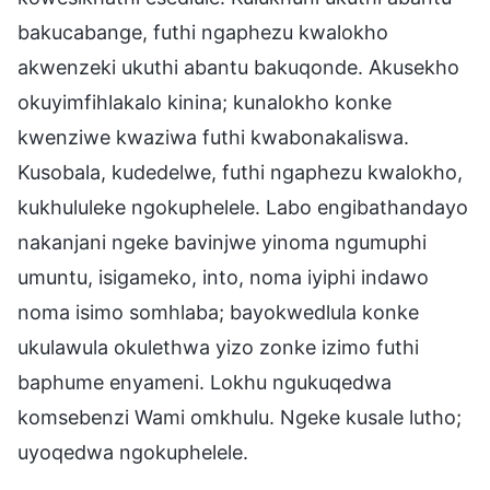
bakucabange, futhi ngaphezu kwalokho
akwenzeki ukuthi abantu bakuqonde. Akusekho
okuyimfihlakalo kinina; kunalokho konke
kwenziwe kwaziwa futhi kwabonakaliswa.
Kusobala, kudedelwe, futhi ngaphezu kwalokho,
kukhululeke ngokuphelele. Labo engibathandayo
nakanjani ngeke bavinjwe yinoma ngumuphi
umuntu, isigameko, into, noma iyiphi indawo
noma isimo somhlaba; bayokwedlula konke
ukulawula okulethwa yizo zonke izimo futhi
baphume enyameni. Lokhu ngukuqedwa
komsebenzi Wami omkhulu. Ngeke kusale lutho;
uyoqedwa ngokuphelele.