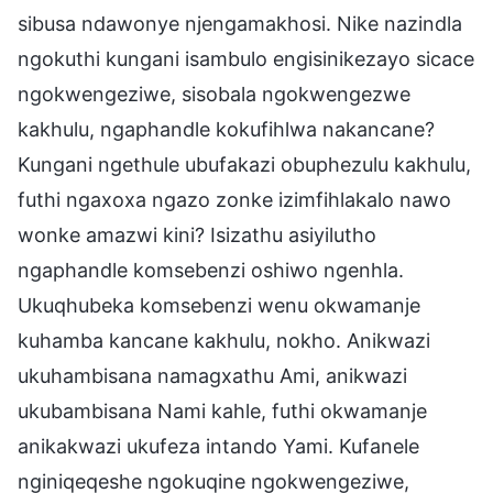
sibusa ndawonye njengamakhosi. Nike nazindla
ngokuthi kungani isambulo engisinikezayo sicace
ngokwengeziwe, sisobala ngokwengezwe
kakhulu, ngaphandle kokufihlwa nakancane?
Kungani ngethule ubufakazi obuphezulu kakhulu,
futhi ngaxoxa ngazo zonke izimfihlakalo nawo
wonke amazwi kini? Isizathu asiyilutho
ngaphandle komsebenzi oshiwo ngenhla.
Ukuqhubeka komsebenzi wenu okwamanje
kuhamba kancane kakhulu, nokho. Anikwazi
ukuhambisana namagxathu Ami, anikwazi
ukubambisana Nami kahle, futhi okwamanje
anikakwazi ukufeza intando Yami. Kufanele
nginiqeqeshe ngokuqine ngokwengeziwe,