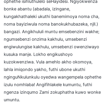
ophethe isihluthulelo seHayidesi. Ngiyokwenza
bonke abantu (abadala, izingane,
kungakhathaleki ukuthi banemimoya noma cha,
noma bayiziwula noma banokukhubazeka, njll.)
bangazi. Angikhululi muntu emsebenzini wakhe;
ngumsebenzi onzima kakhulu, umsebenzi
engiwulungise kakhulu, umsebenzi owenziwayo
kusuka manje. Lokho engikushoyo
kuzokwenziwa. Vula amehlo akho okomoya,
lahla imiqondo yakho, futhi ubone ukuthi
nginguNkulunkulu oyedwa wangempela ophethe
izulu nomhlaba! Angifihlakele kumuntu, futhi
ngenza izinqumo Zami zokuphatha kuwo wonke
umuntu.