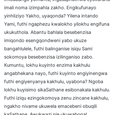
imali noma izimpahla zakho. Engikufunayo
yinhliziyo Yakho, uyaqonda? Yilena intando
Yami, futhi ngaphezu kwalokho yilokhu engifuna
ukukuthola. Abantu bahlala besebenzisa
imiqondo esengqondweni yabo ukuze
bangahlulele, futhi balinganise isiqu Sami
sokomoya besebenzisa izilinganiso zabo.
Kumuntu, lokhu kuyinto enzima kakhulu
angabhekana nayo, futhi kuyinto engiyinengwa
futhi engiyenyanya kakhulu, uyabona? Ngoba
lokhu kuyisimo sikaSathane esibonakala kakhulu.
Futhi iziqu ezingokomoya zenu zincane kakhulu,
ngakho nivame ukuwela emacebeni obuqili
kaSathane. Awukwazi nje ukuwabona!