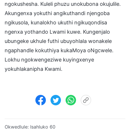
ngokushesha. Kuleli phuzu unokubona okujulile.
Akungenxa yokuthi angikuthandi njengoba
ngikusola, kunalokho ukuthi ngikuqondisa
ngenxa yothando Lwami kuwe. Kungenjalo
ubungeke ukhule futhi ubuyohlala wonakele
ngaphandle kokuthiya kukaMoya oNgcwele.
Lokhu ngokwengeziwe kuyingxenye
yokuhlakanipha Kwami.
Okwedlule:
Isahluko 60