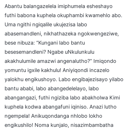
Abantu balangazelela imiphumela esheshayo
futhi babona kuphela okuphambi kwamehlo abo.
Uma ngithi ngiqalile ukujezisa labo
abasemandleni, nikhathazeka ngokwengeziwe,
bese nibuza: “Kungani labo bantu
besesemandleni? Ngabe uNkulunkulu
akakhulumile amazwi angenalutho?” Imiqondo
yomuntu igxile kakhulu! Aniyiqondi incazelo
yalokhu engikushoyo. Labo engibajezisayo yilabo
bantu ababi, labo abangedelelayo, labo
abangangazi, futhi ngiziba labo abakholwa Kimi
kuphela kodwa abangafuni iqiniso. Anazi lutho
ngempela! Anikuqondanga nhlobo lokho
engikushilo! Noma kunjalo, nisazimbambatha