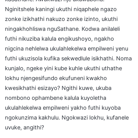
Nginitshele kaningi ukuthi niqaphele ngazo
zonke izikhathi nakuzo zonke izinto, ukuthi
ningakhohliswa nguSathane. Kodwa anilaleli
futhi nikuziba kalula engikushoyo, ngakho
nigcina nehlelwa ukulahlekelwa empilweni yenu
futhi ukuzisola kufika sekwedlule isikhathi. Noma
kunjalo, ngeke yini kube kuhle ukuthi uthathe
lokhu njengesifundo ekufuneni kwakho
kwesikhathi esizayo? Ngithi kuwe, ukuba
nombono ophambene kalula kuyoletha
ukulahlekelwa empilweni yakho futhi kuyoba
ngokunzima kakhulu. Ngokwazi lokhu, kufanele
uvuke, angithi?