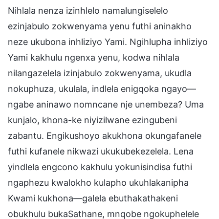
Nihlala nenza izinhlelo namalungiselelo
ezinjabulo zokwenyama yenu futhi aninakho
neze ukubona inhliziyo Yami. Ngihlupha inhliziyo
Yami kakhulu ngenxa yenu, kodwa nihlala
nilangazelela izinjabulo zokwenyama, ukudla
nokuphuza, ukulala, indlela enigqoka ngayo—
ngabe aninawo nomncane nje unembeza? Uma
kunjalo, khona-ke niyizilwane ezingubeni
zabantu. Engikushoyo akukhona okungafanele
futhi kufanele nikwazi ukukubekezelela. Lena
yindlela engcono kakhulu yokunisindisa futhi
ngaphezu kwalokho kulapho ukuhlakanipha
Kwami kukhona—galela ebuthakathakeni
obukhulu bukaSathane, mnqobe ngokuphelele