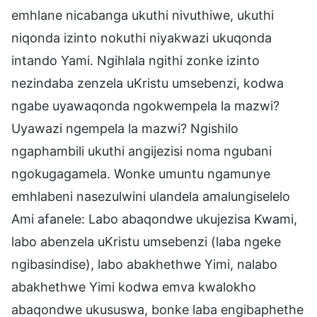
emhlane nicabanga ukuthi nivuthiwe, ukuthi
niqonda izinto nokuthi niyakwazi ukuqonda
intando Yami. Ngihlala ngithi zonke izinto
nezindaba zenzela uKristu umsebenzi, kodwa
ngabe uyawaqonda ngokwempela la mazwi?
Uyawazi ngempela la mazwi? Ngishilo
ngaphambili ukuthi angijezisi noma ngubani
ngokugagamela. Wonke umuntu ngamunye
emhlabeni nasezulwini ulandela amalungiselelo
Ami afanele: Labo abaqondwe ukujezisa Kwami,
labo abenzela uKristu umsebenzi (laba ngeke
ngibasindise), labo abakhethwe Yimi, nalabo
abakhethwe Yimi kodwa emva kwalokho
abaqondwe ukususwa, bonke laba engibaphethe