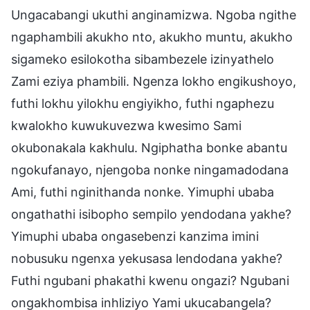
Ungacabangi ukuthi anginamizwa. Ngoba ngithe
ngaphambili akukho nto, akukho muntu, akukho
sigameko esilokotha sibambezele izinyathelo
Zami eziya phambili. Ngenza lokho engikushoyo,
futhi lokhu yilokhu engiyikho, futhi ngaphezu
kwalokho kuwukuvezwa kwesimo Sami
okubonakala kakhulu. Ngiphatha bonke abantu
ngokufanayo, njengoba nonke ningamadodana
Ami, futhi nginithanda nonke. Yimuphi ubaba
ongathathi isibopho sempilo yendodana yakhe?
Yimuphi ubaba ongasebenzi kanzima imini
nobusuku ngenxa yekusasa lendodana yakhe?
Futhi ngubani phakathi kwenu ongazi? Ngubani
ongakhombisa inhliziyo Yami ukucabangela?