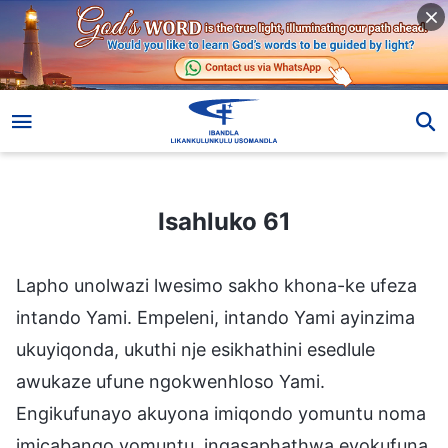
Isahluko 61
Isahluko 61
Lapho unolwazi lwesimo sakho khona-ke ufeza
intando Yami. Empeleni, intando Yami ayinzima
ukuyiqonda, ukuthi nje esikhathini esedlule
awukaze ufune ngokwenhloso Yami.
Engikufunayo akuyona imiqondo yomuntu noma
imicabango yomuntu, ingasaphathwa eyokufuna