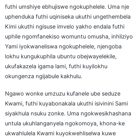
futhi umshiye ebhujiswe ngokuphelele. Uma nje
uphenduka futhi uqiniseka ukuthi ungethembela
Kimi ukuthi ngisuse imvelo yakho endala futhi
uphile ngomfanekiso womuntu omusha, inhliziyo
Yami iyokwaneliswa ngokuphelele, njengoba
lokhu kungukuphila ubuntu obejwayelekile,
ukufakazela igama lami, futhi kuyilokhu
okungenza ngijabule kakhulu.
Ngawo wonke umzuzu kufanele ube seduze
Kwami, futhi kuyabonakala ukuthi isivinini Sami
siyakhula nsuku zonke. Uma ngokwesikhashana
untula ukuhlanganyela ngokomoya, khona-ke
ukwahlulela Kwami kuyokwehliselwa kuwe