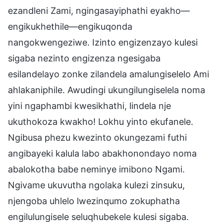
ezandleni Zami, ngingasayiphathi eyakho—
engikukhethile—engikuqonda
nangokwengeziwe. Izinto engizenzayo kulesi
sigaba nezinto engizenza ngesigaba
esilandelayo zonke zilandela amalungiselelo Ami
ahlakaniphile. Awudingi ukungilungiselela noma
yini ngaphambi kwesikhathi, lindela nje
ukuthokoza kwakho! Lokhu yinto ekufanele.
Ngibusa phezu kwezinto okungezami futhi
angibayeki kalula labo abakhonondayo noma
abalokotha babe neminye imibono Ngami.
Ngivame ukuvutha ngolaka kulezi zinsuku,
njengoba uhlelo lwezinqumo zokuphatha
engilulungisele seluqhubekele kulesi sigaba.