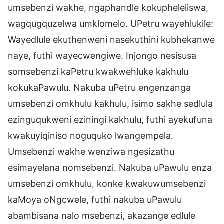
umsebenzi wakhe, ngaphandle kokupheleliswa,
wagqugquzelwa umklomelo. UPetru wayehlukile:
Wayedlule ekuthenweni nasekuthini kubhekanwe
naye, futhi wayecwengiwe. Injongo nesisusa
somsebenzi kaPetru kwakwehluke kakhulu
kokukaPawulu. Nakuba uPetru engenzanga
umsebenzi omkhulu kakhulu, isimo sakhe sedlula
ezinguqukweni eziningi kakhulu, futhi ayekufuna
kwakuyiqiniso noguquko lwangempela.
Umsebenzi wakhe wenziwa ngesizathu
esimayelana nomsebenzi. Nakuba uPawulu enza
umsebenzi omkhulu, konke kwakuwumsebenzi
kaMoya oNgcwele, futhi nakuba uPawulu
abambisana nalo msebenzi, akazange edlule