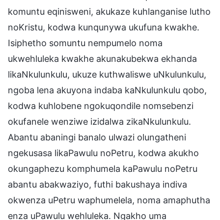
komuntu eqinisweni, akukaze kuhlanganise lutho
noKristu, kodwa kunqunywa ukufuna kwakhe.
Isiphetho somuntu nempumelo noma
ukwehluleka kwakhe akunakubekwa ekhanda
likaNkulunkulu, ukuze kuthwaliswe uNkulunkulu,
ngoba lena akuyona indaba kaNkulunkulu qobo,
kodwa kuhlobene ngokuqondile nomsebenzi
okufanele wenziwe izidalwa zikaNkulunkulu.
Abantu abaningi banalo ulwazi olungatheni
ngekusasa likaPawulu noPetru, kodwa akukho
okungaphezu komphumela kaPawulu noPetru
abantu abakwaziyo, futhi bakushaya indiva
okwenza uPetru waphumelela, noma amaphutha
enza uPawulu wehluleka. Ngakho uma