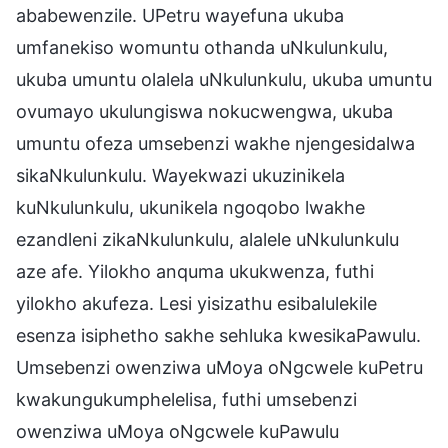
ababewenzile. UPetru wayefuna ukuba
umfanekiso womuntu othanda uNkulunkulu,
ukuba umuntu olalela uNkulunkulu, ukuba umuntu
ovumayo ukulungiswa nokucwengwa, ukuba
umuntu ofeza umsebenzi wakhe njengesidalwa
sikaNkulunkulu. Wayekwazi ukuzinikela
kuNkulunkulu, ukunikela ngoqobo lwakhe
ezandleni zikaNkulunkulu, alalele uNkulunkulu
aze afe. Yilokho anquma ukukwenza, futhi
yilokho akufeza. Lesi yisizathu esibalulekile
esenza isiphetho sakhe sehluka kwesikaPawulu.
Umsebenzi owenziwa uMoya oNgcwele kuPetru
kwakungukumphelelisa, futhi umsebenzi
owenziwa uMoya oNgcwele kuPawulu