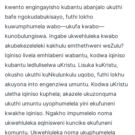
kwento engingayisho kubantu abanjalo ukuthi
bafe ngokudabukisayo, futhi lokho
kuwumphumela wabo—ukufa kwabo—
kunobulungiswa. Ingabe ukwehluleka kwabo
akubekezeleleki kakhulu emthethweni weZulu?
Iqiniso livela emhlabeni wabantu, kodwa iqiniso
kubantu ledluliselwa uKristu. Lisuka kuKristu,
okusho ukuthi kuNkulunkulu uqobo, futhi lokhu
akuyona into engenziwa umuntu. Kodwa uKristu
uletha iqiniso kuphela; akazele ukuzonquma
ukuthi umuntu uyophumelela yini ekufuneni
kwakhe iqiniso. Ngakho impumelelo noma
ukwehluleka eqinisweni kuncike ekufuneni
komuntu. Ukwehluleka noma ukuphumelela