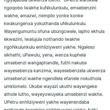
ngoqobo lwakhe kuNkulunkulu, emsebenzini
wakhe, amazwi, nempilo yonke konke
kwakungenxa yokuthanda uNkulunkulu.
Wayengumuntu ofuna ubungcwele, lapho ekhula
ekwazini, lwalujula nothando lwakhe
ngoNkulunkulu enhliziyweni yakhe. Ngaleso
sikhathi, uPawulu, yena, wenza kuphela
umsebenzi wangaphandle, futhi nakuba
wayesebenza kanzima, wayesebenzela ukwenza
umsebenzi wakhe ngendlela efanele nokuthola
umklomelo. Ukube wayazi ukuthi wayengeke
athole lutho, wayeyowuyeka umsebenzi wakhe.
UPetru enhliziyweni yakhe wayenendaba
nothando lweqiniso enhliziyweni yakhe, futhi