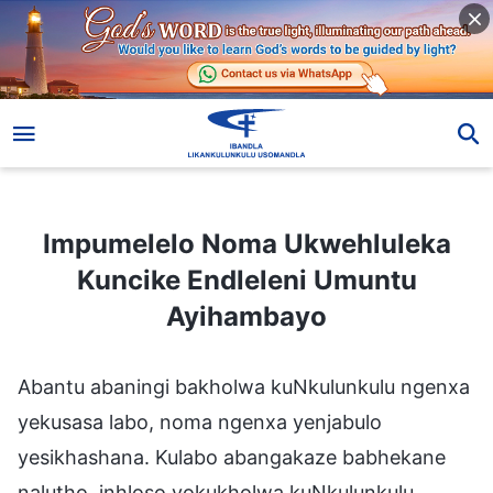
Impumelelo Noma Ukwehluleka Kuncike Endleleni Umuntu Ayihambayo
Impumelelo Noma Ukwehluleka
Kuncike Endleleni Umuntu
Ayihambayo
Abantu abaningi bakholwa kuNkulunkulu ngenxa
yekusasa labo, noma ngenxa yenjabulo
yesikhashana. Kulabo abangakaze babhekane
nalutho, inhloso yokukholwa kuNkulunkulu