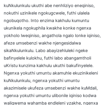
kuNkulunkulu ukuthi abe nenhliziyo eneqiniso,
nokuthi uzinikele ngokugcwele, futhi ulalela
ngobuqotho. Into enzima kakhulu kumuntu
ukunikela ngokuphila kwakhe konke ngenxa
yokholo lweqiniso, angathola ngalo lonke iqiniso,
afeze umsebenzi wakhe njengesidalwa
sikaNkulunkulu. Labo abayizehluleki ngeke
bafinyelele kulokhu, futhi labo abangamtholi
uKristu kunzima kakhulu ukuthi bakufinyelele.
Ngenxa yokuthi umuntu akamuhle ekuzinikeleni
kuNkulunkulu, ngenxa yokuthi umuntu
akazimisele ukufeza umsebenzi wakhe kuMdali,
ngenxa yokuthi umuntu ulibonile iqiniso kodwa
waligwema wahamba endleleni yzakhe, ngenxa