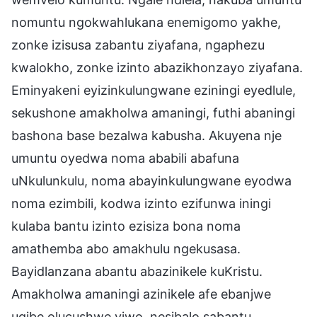
nomuntu ngokwahlukana enemigomo yakhe,
zonke izisusa zabantu ziyafana, ngaphezu
kwalokho, zonke izinto abazikhonzayo ziyafana.
Eminyakeni eyizinkulungwane eziningi eyedlule,
sekushone amakholwa amaningi, futhi abaningi
bashona base bezalwa kabusha. Akuyena nje
umuntu oyedwa noma ababili abafuna
uNkulunkulu, noma abayinkulungwane eyodwa
noma ezimbili, kodwa izinto ezifunwa iningi
kulaba bantu izinto ezisiza bona noma
amathemba abo amakhulu ngekusasa.
Bayidlanzana abantu abazinikele kuKristu.
Amakholwa amaningi azinikele afe ebanjwe
ugibe olucushwe yiwo, nesibalo sabantu