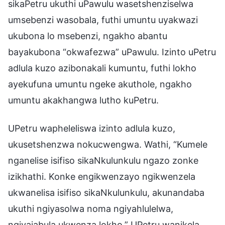
sikaPetru ukuthi uPawulu wasetshenziselwa
umsebenzi wasobala, futhi umuntu uyakwazi
ukubona lo msebenzi, ngakho abantu
bayakubona “okwafezwa” uPawulu. Izinto uPetru
adlula kuzo azibonakali kumuntu, futhi lokho
ayekufuna umuntu ngeke akuthole, ngakho
umuntu akakhangwa lutho kuPetru.
UPetru wapheleliswa izinto adlula kuzo,
ukusetshenzwa nokucwengwa. Wathi, “Kumele
nganelise isifiso sikaNkulunkulu ngazo zonke
izikhathi. Konke engikwenzayo ngikwenzela
ukwanelisa isifiso sikaNkulunkulu, akunandaba
ukuthi ngiyasolwa noma ngiyahlulelwa,
ngiyajabula ukwenza lokho.” UPetru wanikela