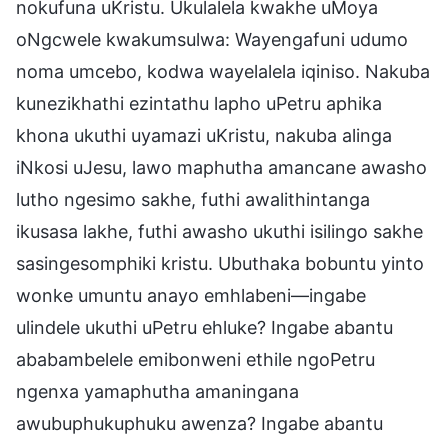
nokufuna uKristu. Ukulalela kwakhe uMoya
oNgcwele kwakumsulwa: Wayengafuni udumo
noma umcebo, kodwa wayelalela iqiniso. Nakuba
kunezikhathi ezintathu lapho uPetru aphika
khona ukuthi uyamazi uKristu, nakuba alinga
iNkosi uJesu, lawo maphutha amancane awasho
lutho ngesimo sakhe, futhi awalithintanga
ikusasa lakhe, futhi awasho ukuthi isilingo sakhe
sasingesomphiki kristu. Ubuthaka bobuntu yinto
wonke umuntu anayo emhlabeni—ingabe
ulindele ukuthi uPetru ehluke? Ingabe abantu
ababambelele emibonweni ethile ngoPetru
ngenxa yamaphutha amaningana
awubuphukuphuku awenza? Ingabe abantu