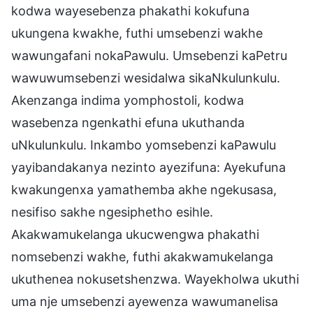
kodwa wayesebenza phakathi kokufuna
ukungena kwakhe, futhi umsebenzi wakhe
wawungafani nokaPawulu. Umsebenzi kaPetru
wawuwumsebenzi wesidalwa sikaNkulunkulu.
Akenzanga indima yomphostoli, kodwa
wasebenza ngenkathi efuna ukuthanda
uNkulunkulu. Inkambo yomsebenzi kaPawulu
yayibandakanya nezinto ayezifuna: Ayekufuna
kwakungenxa yamathemba akhe ngekusasa,
nesifiso sakhe ngesiphetho esihle.
Akakwamukelanga ukucwengwa phakathi
nomsebenzi wakhe, futhi akakwamukelanga
ukuthenea nokusetshenzwa. Wayekholwa ukuthi
uma nje umsebenzi ayewenza wawumanelisa