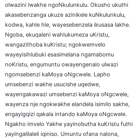
olwazini lwakhe ngoNkulunkulu. Okusho ukuthi
akasebenzanga ukuze azinikele kuNkulunkulu,
kodwa, kahle hle, wayesebenzela ikusasa lakhe.
Ngoba, ekuqaleni wahlukumeza uKristu,
wangazithoba kuKristu; ngokwemvelo
wayeyisihlubuki esasimelana ngamabomu
noKristu, engumuntu owayengenalo ulwazi
ngomsebenzi kaMoya oNgcwele. Lapho
umsebenzi wakhe usucishe uqedwe,
wayengakawazi umsebenzi kaMoya oNgcwele,
wayenza nje ngokwakhe elandela isimilo sakhe,
engayigqizi qakala intando kaMoya oNgcwele.
Ngakho imvelo Yakhe yayinobutha kuKristu futhi
yayingalilaleli iqiniso. Umuntu ofana nalona,