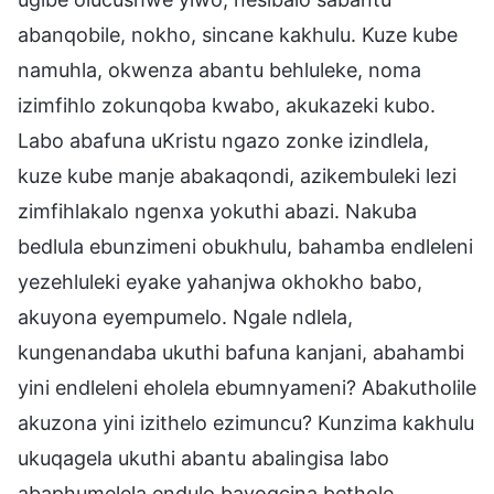
abanqobile, nokho, sincane kakhulu. Kuze kube
namuhla, okwenza abantu behluleke, noma
izimfihlo zokunqoba kwabo, akukazeki kubo.
Labo abafuna uKristu ngazo zonke izindlela,
kuze kube manje abakaqondi, azikembuleki lezi
zimfihlakalo ngenxa yokuthi abazi. Nakuba
bedlula ebunzimeni obukhulu, bahamba endleleni
yezehluleki eyake yahanjwa okhokho babo,
akuyona eyempumelo. Ngale ndlela,
kungenandaba ukuthi bafuna kanjani, abahambi
yini endleleni eholela ebumnyameni? Abakutholile
akuzona yini izithelo ezimuncu? Kunzima kakhulu
ukuqagela ukuthi abantu abalingisa labo
abaphumelela endulo bayogcina bethole