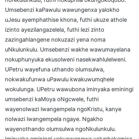
Umsebenzi kaPawulu wawungenxa yalokho
uJesu ayemphathise khona, futhi ukuze athole
izinto ayezilangazelela, futhi lezi zinto
zazingahlangene nokuzazi yena noma
uNkulunkulu. Umsebenzi wakhe wawumayelana
nokuphunyuka ekusolweni nasekwahlulelweni.
UPetru wayefuna uthando olumsulwa,
nokwakufunwa uPawulu kwakuwumqhele
wokulunga. UPetru wawubona iminyaka eminingi
umsebenzi kaMoya oNgcwele, futhi
wayenolwazi lwangempela ngoKristu, kanye
nolwazi lwangempela ngaye. Ngakho
wayenothando olumsulwa ngoNkulunkulu.
Iminyaka eminingi yokucwengwa yaluphakamisa