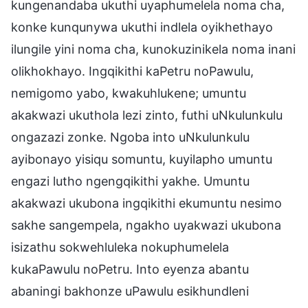
kungenandaba ukuthi uyaphumelela noma cha,
konke kunqunywa ukuthi indlela oyikhethayo
ilungile yini noma cha, kunokuzinikela noma inani
olikhokhayo. Ingqikithi kaPetru noPawulu,
nemigomo yabo, kwakuhlukene; umuntu
akakwazi ukuthola lezi zinto, futhi uNkulunkulu
ongazazi zonke. Ngoba into uNkulunkulu
ayibonayo yisiqu somuntu, kuyilapho umuntu
engazi lutho ngengqikithi yakhe. Umuntu
akakwazi ukubona ingqikithi ekumuntu nesimo
sakhe sangempela, ngakho uyakwazi ukubona
isizathu sokwehluleka nokuphumelela
kukaPawulu noPetru. Into eyenza abantu
abaningi bakhonze uPawulu esikhundleni