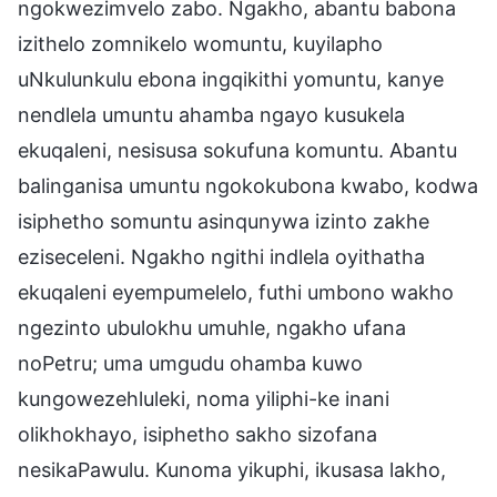
ngokwezimvelo zabo. Ngakho, abantu babona
izithelo zomnikelo womuntu, kuyilapho
uNkulunkulu ebona ingqikithi yomuntu, kanye
nendlela umuntu ahamba ngayo kusukela
ekuqaleni, nesisusa sokufuna komuntu. Abantu
balinganisa umuntu ngokokubona kwabo, kodwa
isiphetho somuntu asinqunywa izinto zakhe
eziseceleni. Ngakho ngithi indlela oyithatha
ekuqaleni eyempumelelo, futhi umbono wakho
ngezinto ubulokhu umuhle, ngakho ufana
noPetru; uma umgudu ohamba kuwo
kungowezehluleki, noma yiliphi-ke inani
olikhokhayo, isiphetho sakho sizofana
nesikaPawulu. Kunoma yikuphi, ikusasa lakho,