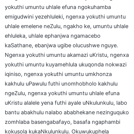
yokuthi umuntu uhlale efuna ngokuhamba
emigudwini yezehluleki, ngenxa yokuthi umuntu
uhlale emelene neZulu, ngakho ke, umuntu uhlale
ehluleka, uhlale ephanjwa ngamacebo
kaSathane, ebanjwa ugibe olucushwe nguye.
Ngenxa yokuthi umuntu akamazi uKristu, ngenxa
yokuthi umuntu kuyamehlula ukuqonda nokwazi
iqiniso, ngenxa yokuthi umuntu umkhonza
kakhulu uPawulu futhi unomhobholo kakhulu
ngeZulu, ngenxa yokuthi umuntu uhlale efuna
uKristu alalele yena futhi ayale uNkulunkulu, labo
bantu abakhulu nalabo ababhekane nezinguquko
zomhlaba basengabafayo, basafa ngaphambi
kokusola kukaNkulunkulu. Okuwukuphela