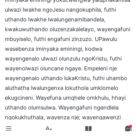
ulwazi lwakhe ngoJesu nangokuphila, futhi
uthando lwakhe lwalungenamibandela,
kwakuwuthando oluzenzakalelayo, wayengafuni
mbuyiselo, futhi engafuni zinzuzo. UPawulu
wasebenza iminyaka eminingi, kodwa
wayengenalo ulwazi olunzulu ngoKristu, futhi
wayenolwazi oluncane ngaye. Empeleni nje
wayengenalo uthando lukaKristu, futhi uhambo
aluthatha lwalungenxa lokuthola umklomelo
ekugcineni. Wayefuna umqhele omkhulu, hhayi
uthando olumsulwa. Wayengafuni ngendlela
ngokukhuthala, wayenza nje; wayengawenzi
umsebenzi wakhe, kodwa waqhubeka nezinto
azifunayo ngemva kokubanjwa ngumsebenzi