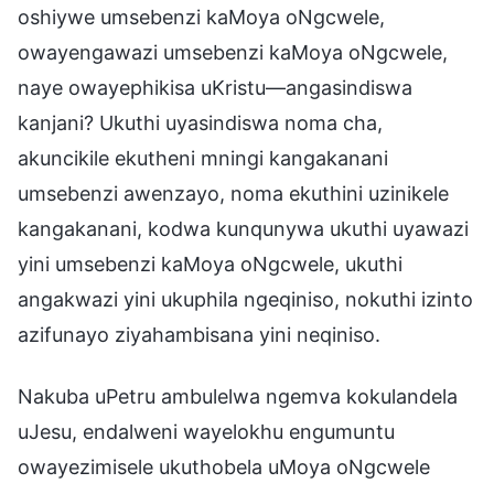
oshiywe umsebenzi kaMoya oNgcwele,
owayengawazi umsebenzi kaMoya oNgcwele,
naye owayephikisa uKristu—angasindiswa
kanjani? Ukuthi uyasindiswa noma cha,
akuncikile ekutheni mningi kangakanani
umsebenzi awenzayo, noma ekuthini uzinikele
kangakanani, kodwa kunqunywa ukuthi uyawazi
yini umsebenzi kaMoya oNgcwele, ukuthi
angakwazi yini ukuphila ngeqiniso, nokuthi izinto
azifunayo ziyahambisana yini neqiniso.
Nakuba uPetru ambulelwa ngemva kokulandela
uJesu, endalweni wayelokhu engumuntu
owayezimisele ukuthobela uMoya oNgcwele