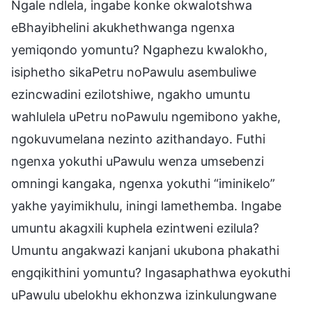
Ngale ndlela, ingabe konke okwalotshwa
eBhayibhelini akukhethwanga ngenxa
yemiqondo yomuntu? Ngaphezu kwalokho,
isiphetho sikaPetru noPawulu asembuliwe
ezincwadini ezilotshiwe, ngakho umuntu
wahlulela uPetru noPawulu ngemibono yakhe,
ngokuvumelana nezinto azithandayo. Futhi
ngenxa yokuthi uPawulu wenza umsebenzi
omningi kangaka, ngenxa yokuthi “iminikelo”
yakhe yayimikhulu, iningi lamethemba. Ingabe
umuntu akagxili kuphela ezintweni ezilula?
Umuntu angakwazi kanjani ukubona phakathi
engqikithini yomuntu? Ingasaphathwa eyokuthi
uPawulu ubelokhu ekhonzwa izinkulungwane