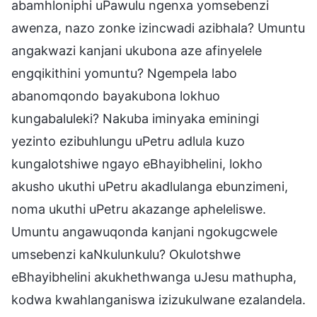
abamhloniphi uPawulu ngenxa yomsebenzi
awenza, nazo zonke izincwadi azibhala? Umuntu
angakwazi kanjani ukubona aze afinyelele
engqikithini yomuntu? Ngempela labo
abanomqondo bayakubona lokhuo
kungabaluleki? Nakuba iminyaka eminingi
yezinto ezibuhlungu uPetru adlula kuzo
kungalotshiwe ngayo eBhayibhelini, lokho
akusho ukuthi uPetru akadlulanga ebunzimeni,
noma ukuthi uPetru akazange apheleliswe.
Umuntu angawuqonda kanjani ngokugcwele
umsebenzi kaNkulunkulu? Okulotshwe
eBhayibhelini akukhethwanga uJesu mathupha,
kodwa kwahlanganiswa izizukulwane ezalandela.