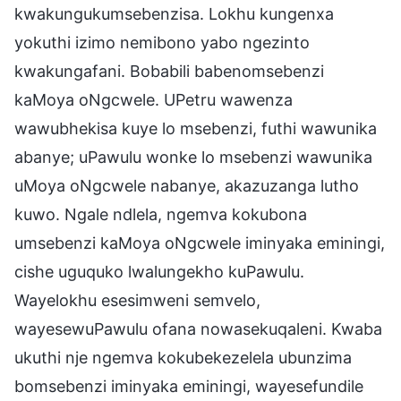
kwakungukumsebenzisa. Lokhu kungenxa
yokuthi izimo nemibono yabo ngezinto
kwakungafani. Bobabili babenomsebenzi
kaMoya oNgcwele. UPetru wawenza
wawubhekisa kuye lo msebenzi, futhi wawunika
abanye; uPawulu wonke lo msebenzi wawunika
uMoya oNgcwele nabanye, akazuzanga lutho
kuwo. Ngale ndlela, ngemva kokubona
umsebenzi kaMoya oNgcwele iminyaka eminingi,
cishe uguquko lwalungekho kuPawulu.
Wayelokhu esesimweni semvelo,
wayesewuPawulu ofana nowasekuqaleni. Kwaba
ukuthi nje ngemva kokubekezelela ubunzima
bomsebenzi iminyaka eminingi, wayesefundile