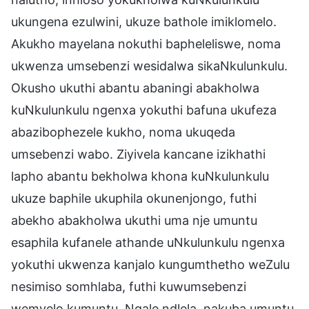
ukungena ezulwini, ukuze bathole imiklomelo.
Akukho mayelana nokuthi bapheleliswe, noma
ukwenza umsebenzi wesidalwa sikaNkulunkulu.
Okusho ukuthi abantu abaningi abakholwa
kuNkulunkulu ngenxa yokuthi bafuna ukufeza
abazibophezele kukho, noma ukuqeda
umsebenzi wabo. Ziyivela kancane izikhathi
lapho abantu bekholwa khona kuNkulunkulu
ukuze baphile ukuphila okunenjongo, futhi
abekho abakholwa ukuthi uma nje umuntu
esaphila kufanele athande uNkulunkulu ngenxa
yokuthi ukwenza kanjalo kungumthetho weZulu
nesimiso somhlaba, futhi kuwumsebenzi
wemvelo kumuntu. Ngale ndlela, nakuba umuntu