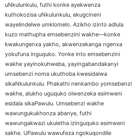
uNkulunkulu, futhi konke ayekwenza
kuthokozisa uNkulunkulu, ekugcineni
wayelindelwe umklomelo. Azikho izinto adlula
kuzo mathupha emsebenzini wakhe—konke
kwakungenxa yakho, akwenzekanga ngenxa
yokufuna inguquko. Yonke into emsebenzini
wakhe yayinokuhweba, yayingabandakanyi
umsebenzi noma ukuthoba kwesidalwa
sikaNkulunkulu. Phakathi nenkambo yomsebenzi
wakhe, alukho uguquko olwenzeka esimweni
esidala sikaPawulu. Umsebenzi wakhe
wawungukukhonza abanye, futhi
wawungakwazi ukuletha izinguquko esimweni
sakhe. UPawulu wawufeza ngokuqondile