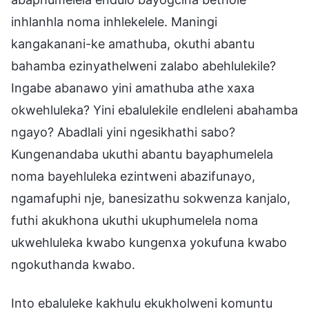
inhlanhla noma inhlekelele. Maningi
kangakanani-ke amathuba, okuthi abantu
bahamba ezinyathelweni zalabo abehlulekile?
Ingabe abanawo yini amathuba athe xaxa
okwehluleka? Yini ebalulekile endleleni abahamba
ngayo? Abadlali yini ngesikhathi sabo?
Kungenandaba ukuthi abantu bayaphumelela
noma bayehluleka ezintweni abazifunayo,
ngamafuphi nje, banesizathu sokwenza kanjalo,
futhi akukhona ukuthi ukuphumelela noma
ukwehluleka kwabo kungenxa yokufuna kwabo
ngokuthanda kwabo.
Into ebaluleke kakhulu ekukholweni komuntu