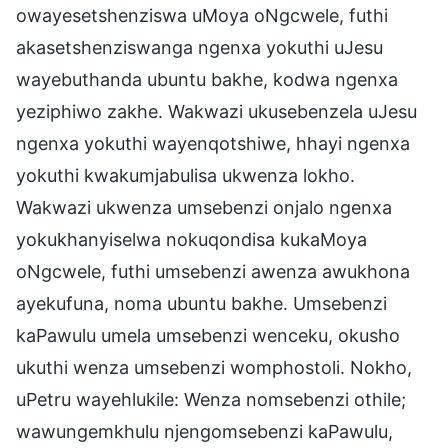
owayesetshenziswa uMoya oNgcwele, futhi
akasetshenziswanga ngenxa yokuthi uJesu
wayebuthanda ubuntu bakhe, kodwa ngenxa
yeziphiwo zakhe. Wakwazi ukusebenzela uJesu
ngenxa yokuthi wayenqotshiwe, hhayi ngenxa
yokuthi kwakumjabulisa ukwenza lokho.
Wakwazi ukwenza umsebenzi onjalo ngenxa
yokukhanyiselwa nokuqondisa kukaMoya
oNgcwele, futhi umsebenzi awenza awukhona
ayekufuna, noma ubuntu bakhe. Umsebenzi
kaPawulu umela umsebenzi wenceku, okusho
ukuthi wenza umsebenzi womphostoli. Nokho,
uPetru wayehlukile: Wenza nomsebenzi othile;
wawungemkhulu njengomsebenzi kaPawulu,