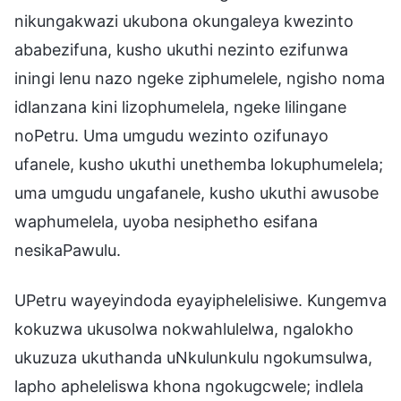
nikungakwazi ukubona okungaleya kwezinto
ababezifuna, kusho ukuthi nezinto ezifunwa
iningi lenu nazo ngeke ziphumelele, ngisho noma
idlanzana kini lizophumelela, ngeke lilingane
noPetru. Uma umgudu wezinto ozifunayo
ufanele, kusho ukuthi unethemba lokuphumelela;
uma umgudu ungafanele, kusho ukuthi awusobe
waphumelela, uyoba nesiphetho esifana
nesikaPawulu.
UPetru wayeyindoda eyayiphelelisiwe. Kungemva
kokuzwa ukusolwa nokwahlulelwa, ngalokho
ukuzuza ukuthanda uNkulunkulu ngokumsulwa,
lapho apheleliswa khona ngokugcwele; indlela