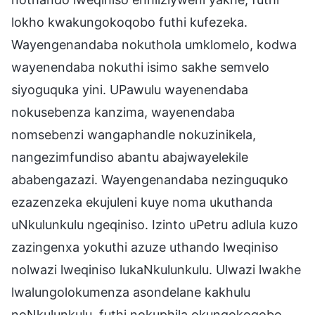
lokho kwakungokoqobo futhi kufezeka.
Wayengenandaba nokuthola umklomelo, kodwa
wayenendaba nokuthi isimo sakhe semvelo
siyoguquka yini. UPawulu wayenendaba
nokusebenza kanzima, wayenendaba
nomsebenzi wangaphandle nokuzinikela,
nangezimfundiso abantu abajwayelekile
ababengazazi. Wayengenandaba nezinguquko
ezazenzeka ekujuleni kuye noma ukuthanda
uNkulunkulu ngeqiniso. Izinto uPetru adlula kuzo
zazingenxa yokuthi azuze uthando lweqiniso
nolwazi lweqiniso lukaNkulunkulu. Ulwazi lwakhe
lwalungolokumenza asondelane kakhulu
noNkulunkulu, futhi nokuphila okungokoqobo.