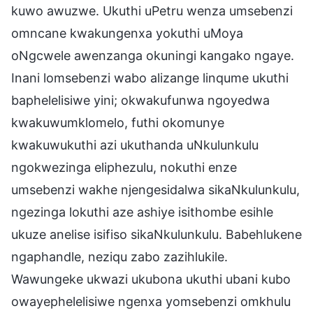
kuwo awuzwe. Ukuthi uPetru wenza umsebenzi
omncane kwakungenxa yokuthi uMoya
oNgcwele awenzanga okuningi kangako ngaye.
Inani lomsebenzi wabo alizange linqume ukuthi
baphelelisiwe yini; okwakufunwa ngoyedwa
kwakuwumklomelo, futhi okomunye
kwakuwukuthi azi ukuthanda uNkulunkulu
ngokwezinga eliphezulu, nokuthi enze
umsebenzi wakhe njengesidalwa sikaNkulunkulu,
ngezinga lokuthi aze ashiye isithombe esihle
ukuze anelise isifiso sikaNkulunkulu. Babehlukene
ngaphandle, neziqu zabo zazihlukile.
Wawungeke ukwazi ukubona ukuthi ubani kubo
owayephelelisiwe ngenxa yomsebenzi omkhulu