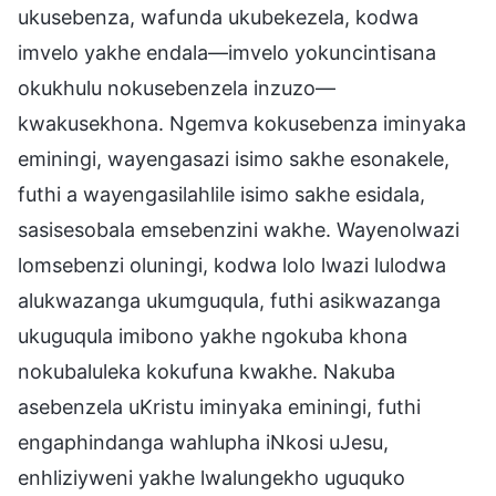
ukusebenza, wafunda ukubekezela, kodwa
imvelo yakhe endala—imvelo yokuncintisana
okukhulu nokusebenzela inzuzo—
kwakusekhona. Ngemva kokusebenza iminyaka
eminingi, wayengasazi isimo sakhe esonakele,
futhi a wayengasilahlile isimo sakhe esidala,
sasisesobala emsebenzini wakhe. Wayenolwazi
lomsebenzi oluningi, kodwa lolo lwazi lulodwa
alukwazanga ukumguqula, futhi asikwazanga
ukuguqula imibono yakhe ngokuba khona
nokubaluleka kokufuna kwakhe. Nakuba
asebenzela uKristu iminyaka eminingi, futhi
engaphindanga wahlupha iNkosi uJesu,
enhliziyweni yakhe lwalungekho uguquko