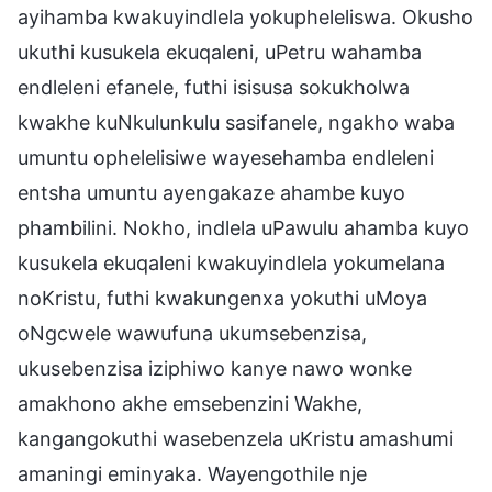
ayihamba kwakuyindlela yokupheleliswa. Okusho
ukuthi kusukela ekuqaleni, uPetru wahamba
endleleni efanele, futhi isisusa sokukholwa
kwakhe kuNkulunkulu sasifanele, ngakho waba
umuntu ophelelisiwe wayesehamba endleleni
entsha umuntu ayengakaze ahambe kuyo
phambilini. Nokho, indlela uPawulu ahamba kuyo
kusukela ekuqaleni kwakuyindlela yokumelana
noKristu, futhi kwakungenxa yokuthi uMoya
oNgcwele wawufuna ukumsebenzisa,
ukusebenzisa iziphiwo kanye nawo wonke
amakhono akhe emsebenzini Wakhe,
kangangokuthi wasebenzela uKristu amashumi
amaningi eminyaka. Wayengothile nje