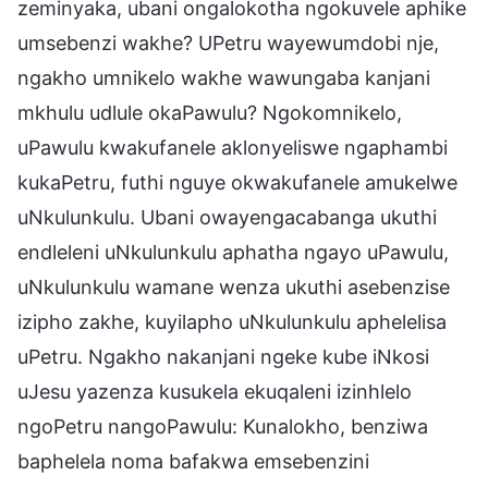
zeminyaka, ubani ongalokotha ngokuvele aphike
umsebenzi wakhe? UPetru wayewumdobi nje,
ngakho umnikelo wakhe wawungaba kanjani
mkhulu udlule okaPawulu? Ngokomnikelo,
uPawulu kwakufanele aklonyeliswe ngaphambi
kukaPetru, futhi nguye okwakufanele amukelwe
uNkulunkulu. Ubani owayengacabanga ukuthi
endleleni uNkulunkulu aphatha ngayo uPawulu,
uNkulunkulu wamane wenza ukuthi asebenzise
izipho zakhe, kuyilapho uNkulunkulu aphelelisa
uPetru. Ngakho nakanjani ngeke kube iNkosi
uJesu yazenza kusukela ekuqaleni izinhlelo
ngoPetru nangoPawulu: Kunalokho, benziwa
baphelela noma bafakwa emsebenzini