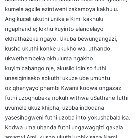
kumele agxile ezintweni zakamoya kakhulu.
Angikuceli ukuthi unikele Kimi kakhulu
ngaphandle; lokhu kuyinto elandelayo
ekhathazeka ngayo. Ukuba bewungangazi,
kusho ukuthi konke ukukholwa, uthando,
ukwethembeka okhuluma ngakho
kuyimicabango nje, akusilo iqiniso futhi
unesiqiniseko sokuthi ukuze ube umuntu
oziqhenyayo phambi Kwami kodwa ongazazi
futhi uzoqhubeka nokuhlwithwa uSathane futhi
uvumele ukuzikhipha; uzoba indodana
yasesihogweni futhi uzoba into yokushabalalisa.
Kodwa uma ubanda futhi ungawagqizi qakala
amazwi Ami, kusho ukuthi uphikisana Nami.