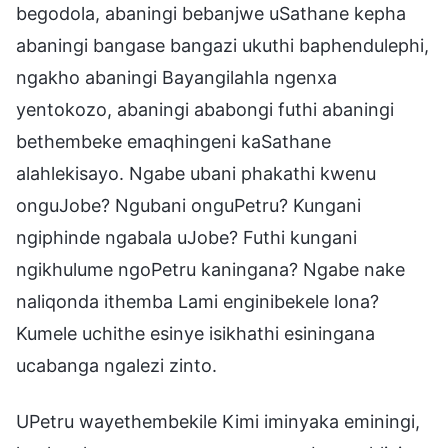
begodola, abaningi bebanjwe uSathane kepha
abaningi bangase bangazi ukuthi baphendulephi,
ngakho abaningi Bayangilahla ngenxa
yentokozo, abaningi ababongi futhi abaningi
bethembeke emaqhingeni kaSathane
alahlekisayo. Ngabe ubani phakathi kwenu
onguJobe? Ngubani onguPetru? Kungani
ngiphinde ngabala uJobe? Futhi kungani
ngikhulume ngoPetru kaningana? Ngabe nake
naliqonda ithemba Lami enginibekele lona?
Kumele uchithe esinye isikhathi esiningana
ucabanga ngalezi zinto.
UPetru wayethembekile Kimi iminyaka eminingi,