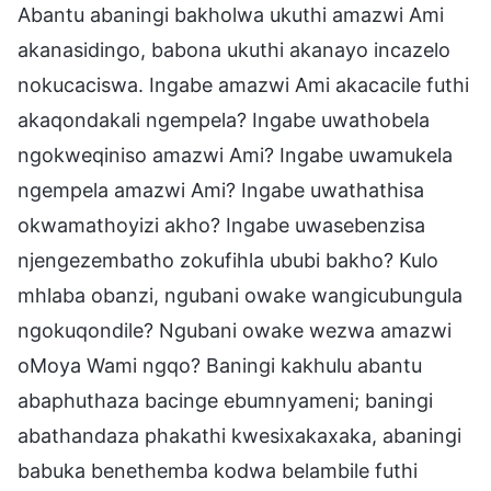
Abantu abaningi bakholwa ukuthi amazwi Ami
akanasidingo, babona ukuthi akanayo incazelo
nokucaciswa. Ingabe amazwi Ami akacacile futhi
akaqondakali ngempela? Ingabe uwathobela
ngokweqiniso amazwi Ami? Ingabe uwamukela
ngempela amazwi Ami? Ingabe uwathathisa
okwamathoyizi akho? Ingabe uwasebenzisa
njengezembatho zokufihla ububi bakho? Kulo
mhlaba obanzi, ngubani owake wangicubungula
ngokuqondile? Ngubani owake wezwa amazwi
oMoya Wami ngqo? Baningi kakhulu abantu
abaphuthaza bacinge ebumnyameni; baningi
abathandaza phakathi kwesixakaxaka, abaningi
babuka benethemba kodwa belambile futhi