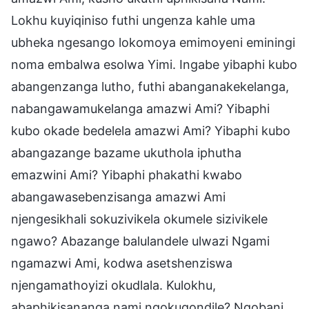
Lokhu kuyiqiniso futhi ungenza kahle uma
ubheka ngesango lokomoya emimoyeni eminingi
noma embalwa esolwa Yimi. Ingabe yibaphi kubo
abangenzanga lutho, futhi abanganakekelanga,
nabangawamukelanga amazwi Ami? Yibaphi
kubo okade bedelela amazwi Ami? Yibaphi kubo
abangazange bazame ukuthola iphutha
emazwini Ami? Yibaphi phakathi kwabo
abangawasebenzisanga amazwi Ami
njengesikhali sokuzivikela okumele sizivikele
ngawo? Abazange balulandele ulwazi Ngami
ngamazwi Ami, kodwa asetshenziswa
njengamathoyizi okudlala. Kulokhu,
abaphikisananga nami ngokuqondile? Ngobani