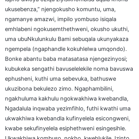
ukusebenza,” njengokusho komuntu, uma,
ngamanye amazwi, impilo yombuso isiqala
emhlabeni ngokusemthethweni, okusho ukuthi,
uma ubuNkulunkulu Bami sebuqala ukunyakaza
ngempela (ngaphandle kokuhlelwa umqondo).
Bonke abantu baba matasatasa njengezinyosi;
kubukeka sengathi bavuselelekile noma bavuswa
ephusheni, kuthi uma sebevuka, bathuswe
ukuzibona bekulezo zimo. Ngaphambilini,
ngakhuluma kakhulu ngokwakhiwa kwebandla,
Ngadalula inqwaba yezimfihlo, futhi kwathi uma
ukwakhiwa kwebandla kufinyelela esicongweni,
kwabe sekufinyelela esiphethweni esingesihle.
Ukwakhiwa kombuso, nokho, kwehlukile. Izinto