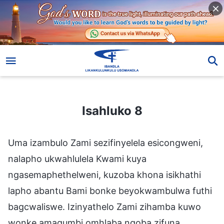
Isahluko 8
Isahluko 8
Uma izambulo Zami sezifinyelela esicongweni,
nalapho ukwahlulela Kwami kuya
ngasemaphethelweni, kuzoba khona isikhathi
lapho abantu Bami bonke beyokwambulwa futhi
bagcwaliswe. Izinyathelo Zami zihamba kuwo
wonke amagumbi omhlaba ngoba zifuna