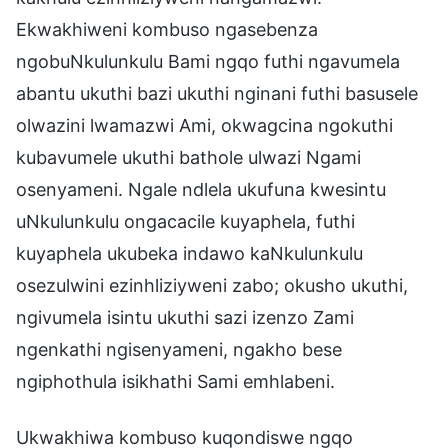
Ekwakhiweni kombuso ngasebenza
ngobuNkulunkulu Bami ngqo futhi ngavumela
abantu ukuthi bazi ukuthi nginani futhi basusele
olwazini lwamazwi Ami, okwagcina ngokuthi
kubavumele ukuthi bathole ulwazi Ngami
osenyameni. Ngale ndlela ukufuna kwesintu
uNkulunkulu ongacacile kuyaphela, futhi
kuyaphela ukubeka indawo kaNkulunkulu
osezulwini ezinhliziyweni zabo; okusho ukuthi,
ngivumela isintu ukuthi sazi izenzo Zami
ngenkathi ngisenyameni, ngakho bese
ngiphothula isikhathi Sami emhlabeni.
Ukwakhiwa kombuso kuqondiswe ngqo