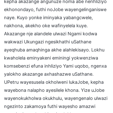
kepha akazange angunuze noma abe nenhliziyo
ekhonondayo, futhi noJobe wayengelinganiswe
naye. Kuyo yonke iminyaka yabangcwele,
nakhona, akekho oke wafinyelela kuye.
Akazange nje alandele ulwazi Ngami kodwa
wakwazi Ukungazi ngesikhathi uSathane
ayeqhuba amaqhinga akhe alahlekisayo. Lokhu
kwaholela eminyakeni eminingi yokwenziwa
komsebenzi efuna inhliziyo Yami uqobo, ngenxa
yalokho akazange axhashazwe uSathane.
UPetru wayesusela okholweni lukaJobe, kepha
wayebona nalapho ayesilele khona. Yize uJobe
wayenokukholwa okukhulu, wayengenalo ulwazi
ngezinto zakamoya futhi wayesho amazwi