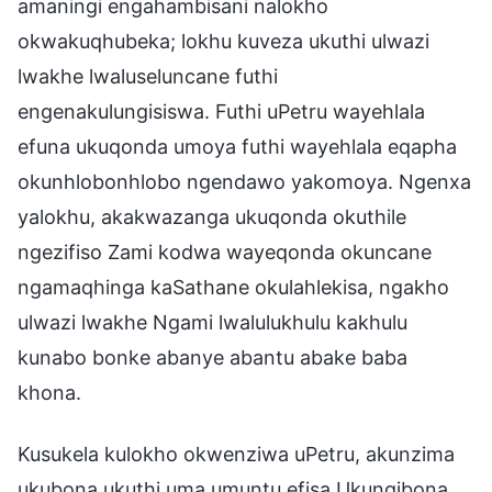
amaningi engahambisani nalokho
okwakuqhubeka; lokhu kuveza ukuthi ulwazi
lwakhe lwaluseluncane futhi
engenakulungisiswa. Futhi uPetru wayehlala
efuna ukuqonda umoya futhi wayehlala eqapha
okunhlobonhlobo ngendawo yakomoya. Ngenxa
yalokhu, akakwazanga ukuqonda okuthile
ngezifiso Zami kodwa wayeqonda okuncane
ngamaqhinga kaSathane okulahlekisa, ngakho
ulwazi lwakhe Ngami lwalulukhulu kakhulu
kunabo bonke abanye abantu abake baba
khona.
Kusukela kulokho okwenziwa uPetru, akunzima
ukubona ukuthi uma umuntu efisa Ukungibona,