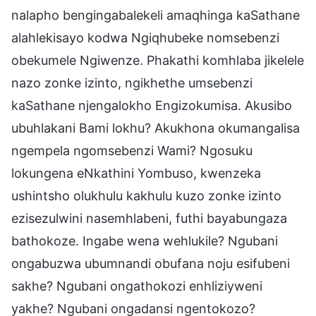
nalapho bengingabalekeli amaqhinga kaSathane
alahlekisayo kodwa Ngiqhubeke nomsebenzi
obekumele Ngiwenze. Phakathi komhlaba jikelele
nazo zonke izinto, ngikhethe umsebenzi
kaSathane njengalokho Engizokumisa. Akusibo
ubuhlakani Bami lokhu? Akukhona okumangalisa
ngempela ngomsebenzi Wami? Ngosuku
lokungena eNkathini Yombuso, kwenzeka
ushintsho olukhulu kakhulu kuzo zonke izinto
ezisezulwini nasemhlabeni, futhi bayabungaza
bathokoze. Ingabe wena wehlukile? Ngubani
ongabuzwa ubumnandi obufana noju esifubeni
sakhe? Ngubani ongathokozi enhliziyweni
yakhe? Ngubani ongadansi ngentokozo?