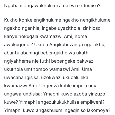
Ngubani ongawakhulumi amazwi endumiso?
Kukho konke engikhulume ngakho nengikhulume
ngakho ngenhla, ingabe uyazithola izinhloso
kanye nokuqala kwamazwi Ami, noma
awukuqondi? Ukuba Angikubuzanga ngalokhu,
abantu abaningi bebengakholwa ukuthi
ngiyahhema nje futhi bebengeke bakwazi
ukuthola umthombo wamazwi Ami. Uma
uwacabangisisa, uzokwazi ukubaluleka
kwamazwi Ami. Ungenza kahle impela uma
ungawafundisisa: Ymaphi kuwo azoba yinzuzo
kuwe? Yimaphi angezukukukhulisa empilweni?
Yimaphi kuwo angakhulumi ngeqiniso lakomoya?