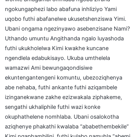
ngokungaphezi labo abafuna inhliziyo Yami
uqobo futhi abafanelwe ukusetshenziswa Yimi.
Ubani ongama ngezinyawo asebenzisane Nami?
Uthando umuntu Angithanda ngalo luyashoda
futhi ukukholelwa Kimi kwakhe kuncane
ngendlela edabukisayo. Ukuba umthelela
wamazwi Ami bewungaqondisiwe
ekuntengantengeni komuntu, ubezoziqhenya
abe nehaba, futhi ankante futhi aziqambele
izinganekwane zakhe ezizwakala ziphakeme,
sengathi ukhaliphile futhi wazi konke
okuphathelene nomhlaba. Ubani osalokotha
aziqhenye phakathi kwalaba “ababethembekile”
Kimi ngaphambilini, futhi kulabo namuhla “abemi