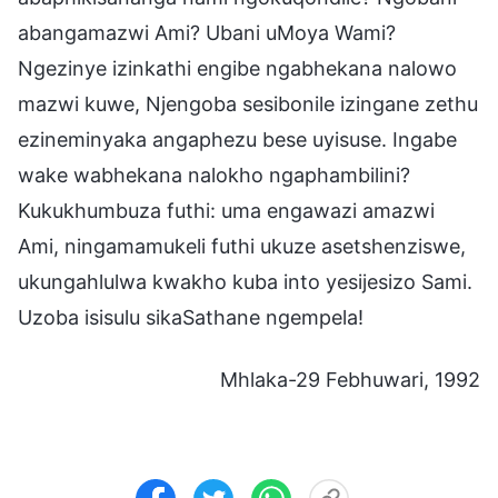
abangamazwi Ami? Ubani uMoya Wami?
Ngezinye izinkathi engibe ngabhekana nalowo
mazwi kuwe, Njengoba sesibonile izingane zethu
ezineminyaka angaphezu bese uyisuse. Ingabe
wake wabhekana nalokho ngaphambilini?
Kukukhumbuza futhi: uma engawazi amazwi
Ami, ningamamukeli futhi ukuze asetshenziswe,
ukungahlulwa kwakho kuba into yesijesizo Sami.
Uzoba isisulu sikaSathane ngempela!
Mhlaka-29 Febhuwari, 1992