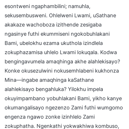
esontweni ngaphambilini; namuhla,
sekusembusweni. Ohlelweni Lwami, uSathane
akakaze wachoboza izithende zesigaba
ngasinye futhi ekummiseni ngokobuhlakani
Bami, ubelokhu ezama ukuthola izindlela
zokuphazamisa uhlelo Lwami lokuqala. Kodwa
bengingavumela amaqhinga akhe alahlekisayo?
Konke okusezulwini nokusemhlabeni kukhonza
Mina—ingabe amaqhinga kaSathane
alahlekisayo bengahluka? Yilokhu impela
okuyimpambano yobuhlakani Bami, yikho kanye
okumangalisayo ngezenzo Zami futhi wumgomo
engenza ngawo zonke izinhlelo Zami
zokuphatha. Ngenkathi yokwakhiwa kombuso,