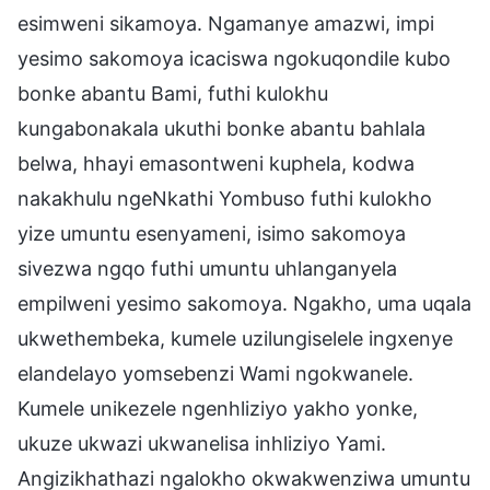
esimweni sikamoya. Ngamanye amazwi, impi
yesimo sakomoya icaciswa ngokuqondile kubo
bonke abantu Bami, futhi kulokhu
kungabonakala ukuthi bonke abantu bahlala
belwa, hhayi emasontweni kuphela, kodwa
nakakhulu ngeNkathi Yombuso futhi kulokho
yize umuntu esenyameni, isimo sakomoya
sivezwa ngqo futhi umuntu uhlanganyela
empilweni yesimo sakomoya. Ngakho, uma uqala
ukwethembeka, kumele uzilungiselele ingxenye
elandelayo yomsebenzi Wami ngokwanele.
Kumele unikezele ngenhliziyo yakho yonke,
ukuze ukwazi ukwanelisa inhliziyo Yami.
Angizikhathazi ngalokho okwakwenziwa umuntu