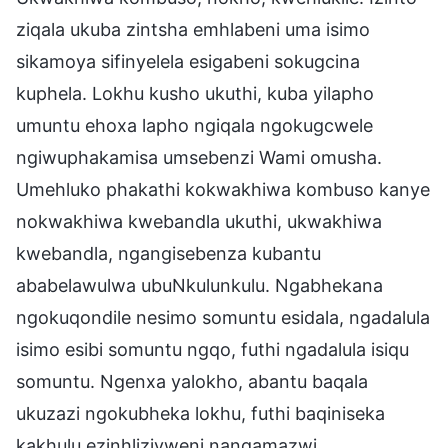
ziqala ukuba zintsha emhlabeni uma isimo
sikamoya sifinyelela esigabeni sokugcina
kuphela. Lokhu kusho ukuthi, kuba yilapho
umuntu ehoxa lapho ngiqala ngokugcwele
ngiwuphakamisa umsebenzi Wami omusha.
Umehluko phakathi kokwakhiwa kombuso kanye
nokwakhiwa kwebandla ukuthi, ukwakhiwa
kwebandla, ngangisebenza kubantu
ababelawulwa ubuNkulunkulu. Ngabhekana
ngokuqondile nesimo somuntu esidala, ngadalula
isimo esibi somuntu ngqo, futhi ngadalula isiqu
somuntu. Ngenxa yalokho, abantu baqala
ukuzazi ngokubheka lokhu, futhi baqiniseka
kakhulu ezinhliziyweni nangamazwi.