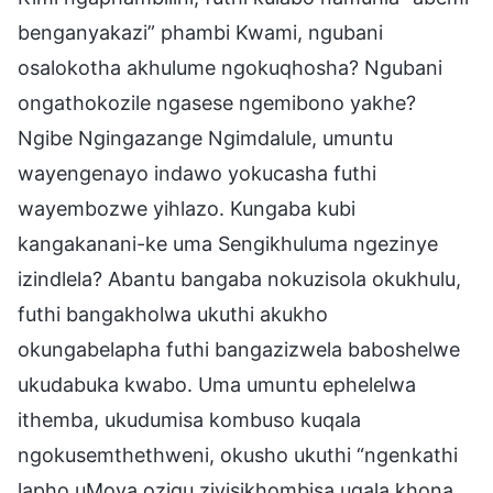
benganyakazi” phambi Kwami, ngubani
osalokotha akhulume ngokuqhosha? Ngubani
ongathokozile ngasese ngemibono yakhe?
Ngibe Ngingazange Ngimdalule, umuntu
wayengenayo indawo yokucasha futhi
wayembozwe yihlazo. Kungaba kubi
kangakanani-ke uma Sengikhuluma ngezinye
izindlela? Abantu bangaba nokuzisola okukhulu,
futhi bangakholwa ukuthi akukho
okungabelapha futhi bangazizwela baboshelwe
ukudabuka kwabo. Uma umuntu ephelelwa
ithemba, ukudumisa kombuso kuqala
ngokusemthethweni, okusho ukuthi “ngenkathi
lapho uMoya oziqu ziyisikhombisa uqala khona