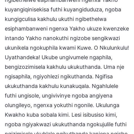
kuyangiqinisekisa futhi kuyangiduduza, ngoba
kungigculisa kakhulu ukuthi ngibethelwa
esiphambanweni ngenxa Yakho ukuze kwenzeke
intando Yakho nanokuthi ngizobe sengikwazi
ukunikela ngokuphila kwami Kuwe. O Nkulunkulu!
Uyathandeka! Ukube ungivumele ngaphila,
bengizozimisela kakhulu ukukuthanda. Uma nje
ngisaphila, ngiyohlezi ngikuthanda. Ngifisa
ukukuthanda kakhulu kunakuqala. Ngahlulele
futhi ungisole, ungivivinye ngoba angiyena
olungileyo, ngenxa yokuthi ngonile. Ukulunga
Kwakho kuba sobala kimi. Lesi isibusiso kimi,
ngoba ngiyakwazi ukukuthanda ngokujulile futhi
ngizimisele ukuhlale ngikuthanda kanjena ngisho