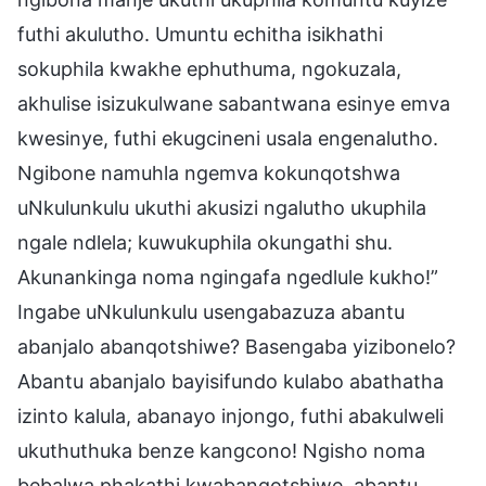
futhi akulutho. Umuntu echitha isikhathi
sokuphila kwakhe ephuthuma, ngokuzala,
akhulise isizukulwane sabantwana esinye emva
kwesinye, futhi ekugcineni usala engenalutho.
Ngibone namuhla ngemva kokunqotshwa
uNkulunkulu ukuthi akusizi ngalutho ukuphila
ngale ndlela; kuwukuphila okungathi shu.
Akunankinga noma ngingafa ngedlule kukho!”
Ingabe uNkulunkulu usengabazuza abantu
abanjalo abanqotshiwe? Basengaba yizibonelo?
Abantu abanjalo bayisifundo kulabo abathatha
izinto kalula, abanayo injongo, futhi abakulweli
ukuthuthuka benze kangcono! Ngisho noma
bebalwa phakathi kwabanqotshiwe, abantu