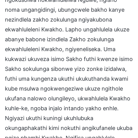
noma ungangidingi, ubungcwele bakho kanye
nezindlela zakho zokulunga ngiyakubona
ekwahluleleni Kwakho. Lapho ungahlulela ukuze
abanye babone izindlela Zakho zokulunga
ekwahluleleni Kwakho, ngiyeneliseka. Uma
kukwazi ukuveza isimo Sakho futhi kwenze isimo
Sakho sokulunga sibonwe yizo zonke izidalwa,
futhi uma kungenza ukuthi ukukuthanda kwami
kube msulwa ngokwengeziwe ukuze ngithole
ukufana nalowo olungileyo, ukwahlulela Kwakho
kuhle-ke, ngoba injalo intando yakho enhle.
Ngiyazi ukuthi kuningi ukuhlubuka
okungaphakathi kimi nokuthi angikufanele ukuba
ngize phambi Kwakho. Ngifisa ungahlulele