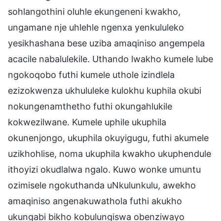
sohlangothini oluhle ekungeneni kwakho,
ungamane nje uhlehle ngenxa yenkululeko
yesikhashana bese uziba amaqiniso angempela
acacile nabalulekile. Uthando lwakho kumele lube
ngokoqobo futhi kumele uthole izindlela
ezizokwenza ukhululeke kulokhu kuphila okubi
nokungenamthetho futhi okungahlukile
kokwezilwane. Kumele uphile ukuphila
okunenjongo, ukuphila okuyigugu, futhi akumele
uzikhohlise, noma ukuphila kwakho ukuphendule
ithoyizi okudlalwa ngalo. Kuwo wonke umuntu
ozimisele ngokuthanda uNkulunkulu, awekho
amaqiniso angenakuwathola futhi akukho
ukungabi bikho kobulungiswa obenziwayo