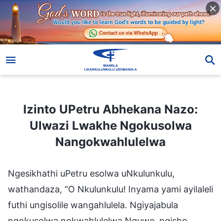
Izinto UPetru Abhekana Nazo: Ulwazi Lwakhe Ngokusolwa Nangokwahlulelwa
Izinto UPetru Abhekana Nazo:
Ulwazi Lwakhe Ngokusolwa
Nangokwahlulelwa
Ngesikhathi uPetru esolwa uNkulunkulu,
wathandaza, “O Nkulunkulu! Inyama yami ayilaleli
futhi ungisolile wangahlulela. Ngiyajabula
ngokusolwa nokwahlulelwa Nguwe, ngisho