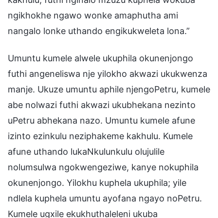
ngikhokhe ngawo wonke amaphutha ami
nangalo lonke uthando engikukweleta lona.”
Umuntu kumele alwele ukuphila okunenjongo
futhi angeneliswa nje yilokho akwazi ukukwenza
manje. Ukuze umuntu aphile njengoPetru, kumele
abe nolwazi futhi akwazi ukubhekana nezinto
uPetru abhekana nazo. Umuntu kumele afune
izinto ezinkulu neziphakeme kakhulu. Kumele
afune uthando lukaNkulunkulu olujulile
nolumsulwa ngokwengeziwe, kanye nokuphila
okunenjongo. Yilokhu kuphela ukuphila; yile
ndlela kuphela umuntu ayofana ngayo noPetru.
Kumele ugxile ekukhuthaleleni ukuba