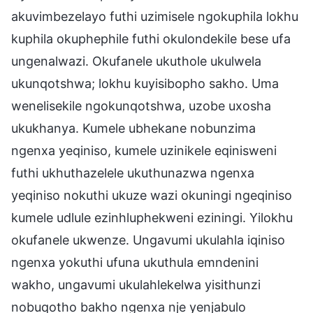
akuvimbezelayo futhi uzimisele ngokuphila lokhu
kuphila okuphephile futhi okulondekile bese ufa
ungenalwazi. Okufanele ukuthole ukulwela
ukunqotshwa; lokhu kuyisibopho sakho. Uma
wenelisekile ngokunqotshwa, uzobe uxosha
ukukhanya. Kumele ubhekane nobunzima
ngenxa yeqiniso, kumele uzinikele eqinisweni
futhi ukhuthazelele ukuthunazwa ngenxa
yeqiniso nokuthi ukuze wazi okuningi ngeqiniso
kumele udlule ezinhluphekweni eziningi. Yilokhu
okufanele ukwenze. Ungavumi ukulahla iqiniso
ngenxa yokuthi ufuna ukuthula emndenini
wakho, ungavumi ukulahlekelwa yisithunzi
nobuqotho bakho ngenxa nje yenjabulo