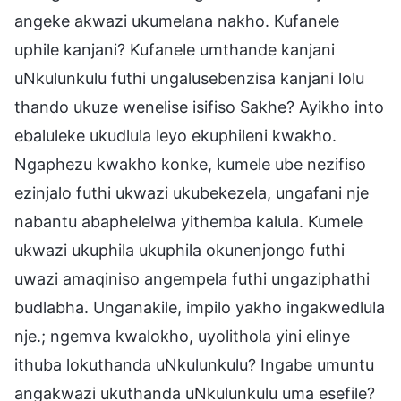
angeke akwazi ukumelana nakho. Kufanele
uphile kanjani? Kufanele umthande kanjani
uNkulunkulu futhi ungalusebenzisa kanjani lolu
thando ukuze wenelise isifiso Sakhe? Ayikho into
ebaluleke ukudlula leyo ekuphileni kwakho.
Ngaphezu kwakho konke, kumele ube nezifiso
ezinjalo futhi ukwazi ukubekezela, ungafani nje
nabantu abaphelelwa yithemba kalula. Kumele
ukwazi ukuphila ukuphila okunenjongo futhi
uwazi amaqiniso angempela futhi ungaziphathi
budlabha. Unganakile, impilo yakho ingakwedlula
nje.; ngemva kwalokho, uyolithola yini elinye
ithuba lokuthanda uNkulunkulu? Ingabe umuntu
angakwazi ukuthanda uNkulunkulu uma esefile?