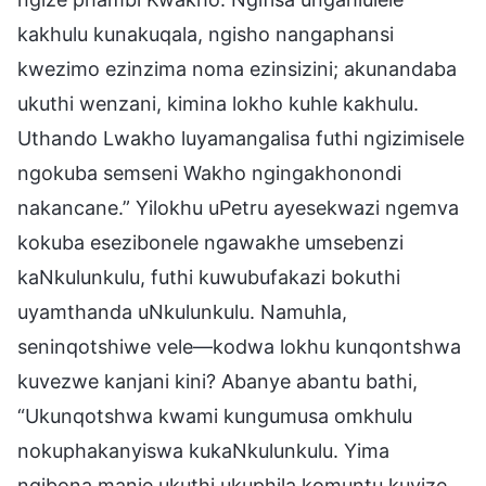
kakhulu kunakuqala, ngisho nangaphansi
kwezimo ezinzima noma ezinsizini; akunandaba
ukuthi wenzani, kimina lokho kuhle kakhulu.
Uthando Lwakho luyamangalisa futhi ngizimisele
ngokuba semseni Wakho ngingakhonondi
nakancane.” Yilokhu uPetru ayesekwazi ngemva
kokuba esezibonele ngawakhe umsebenzi
kaNkulunkulu, futhi kuwubufakazi bokuthi
uyamthanda uNkulunkulu. Namuhla,
seninqotshiwe vele—kodwa lokhu kunqontshwa
kuvezwe kanjani kini? Abanye abantu bathi,
“Ukunqotshwa kwami kungumusa omkhulu
nokuphakanyiswa kukaNkulunkulu. Yima
ngibona manje ukuthi ukuphila komuntu kuyize