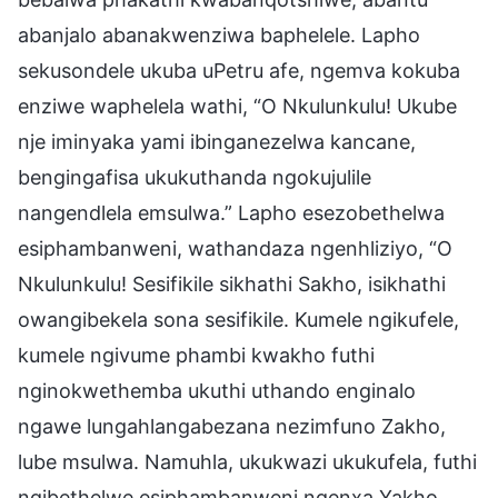
abanjalo abanakwenziwa baphelele. Lapho
sekusondele ukuba uPetru afe, ngemva kokuba
enziwe waphelela wathi, “O Nkulunkulu! Ukube
nje iminyaka yami ibinganezelwa kancane,
bengingafisa ukukuthanda ngokujulile
nangendlela emsulwa.” Lapho esezobethelwa
esiphambanweni, wathandaza ngenhliziyo, “O
Nkulunkulu! Sesifikile sikhathi Sakho, isikhathi
owangibekela sona sesifikile. Kumele ngikufele,
kumele ngivume phambi kwakho futhi
nginokwethemba ukuthi uthando enginalo
ngawe lungahlangabezana nezimfuno Zakho,
lube msulwa. Namuhla, ukukwazi ukukufela, futhi
ngibethelwe esiphambanweni ngenxa Yakho