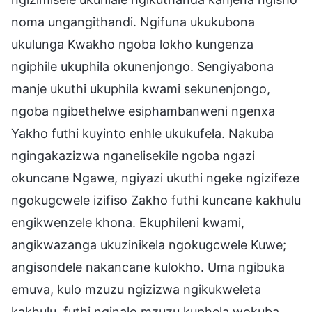
noma ungangithandi. Ngifuna ukukubona
ukulunga Kwakho ngoba lokho kungenza
ngiphile ukuphila okunenjongo. Sengiyabona
manje ukuthi ukuphila kwami sekunenjongo,
ngoba ngibethelwe esiphambanweni ngenxa
Yakho futhi kuyinto enhle ukukufela. Nakuba
ngingakazizwa nganelisekile ngoba ngazi
okuncane Ngawe, ngiyazi ukuthi ngeke ngizifeze
ngokugcwele izifiso Zakho futhi kuncane kakhulu
engikwenzele khona. Ekuphileni kwami,
angikwazanga ukuzinikela ngokugcwele Kuwe;
angisondele nakancane kulokho. Uma ngibuka
emuva, kulo mzuzu ngizizwa ngikukweleta
kakhulu, futhi nginalo mzuzu kuphela wokuba