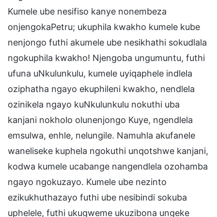
Kumele ube nesifiso kanye nonembeza
onjengokaPetru; ukuphila kwakho kumele kube
nenjongo futhi akumele ube nesikhathi sokudlala
ngokuphila kwakho! Njengoba ungumuntu, futhi
ufuna uNkulunkulu, kumele uyiqaphele indlela
oziphatha ngayo ekuphileni kwakho, nendlela
ozinikela ngayo kuNkulunkulu nokuthi uba
kanjani nokholo olunenjongo Kuye, ngendlela
emsulwa, enhle, nelungile. Namuhla akufanele
waneliseke kuphela ngokuthi unqotshwe kanjani,
kodwa kumele ucabange nangendlela ozohamba
ngayo ngokuzayo. Kumele ube nezinto
ezikukhuthazayo futhi ube nesibindi sokuba
uphelele, futhi ukugweme ukuzibona ungeke