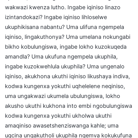
wakwazi kwenza lutho. Ingabe iqiniso linazo
izintandokazi? Ingabe iqiniso lihloselwe
ukuphikisana nabantu? Uma ulifuna ngempela
iqiniso, lingakuthonya? Uma umelana nokungabi
bikho kobulungiswa, ingabe lokho kuzokuqeda
amandla? Uma ukufuna ngempela ukuphila,
ingabe kuzokwehlula ukuphila? Uma ungenalo
iqiniso, akukhona ukuthi iqiniso likushaya indiva,
kodwa kungenxa yokuthi uqhelelene neqiniso,
uma ungakwazi ukumela ubulungiswa, lokho
akusho ukuthi kukhona into embi ngobulungiswa
kodwa kungenxa yokuthi ukholwa ukuthi
amaqiniso awasetshenziswanga kahle; uma
ugcina ungakutholi ukuphila ngemva kokukufuna