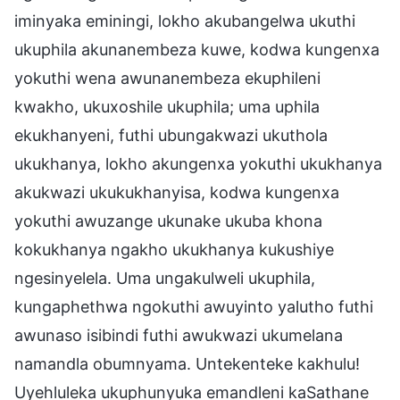
iminyaka eminingi, lokho akubangelwa ukuthi
ukuphila akunanembeza kuwe, kodwa kungenxa
yokuthi wena awunanembeza ekuphileni
kwakho, ukuxoshile ukuphila; uma uphila
ekukhanyeni, futhi ubungakwazi ukuthola
ukukhanya, lokho akungenxa yokuthi ukukhanya
akukwazi ukukukhanyisa, kodwa kungenxa
yokuthi awuzange ukunake ukuba khona
kokukhanya ngakho ukukhanya kukushiye
ngesinyelela. Uma ungakulweli ukuphila,
kungaphethwa ngokuthi awuyinto yalutho futhi
awunaso isibindi futhi awukwazi ukumelana
namandla obumnyama. Untekenteke kakhulu!
Uyehluleka ukuphunyuka emandleni kaSathane