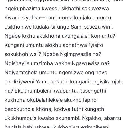
ngokuphazima kweso, isikhathi sokuvezwa
Kwami siyafika—kanti noma kunjalo umuntu
usikhohlwe kudala isifungo Sami sasezulwini.
Ngabe lokhu akukhona ukungalaleli komuntu?
Kungani umuntu alokhu aphathwa “yisifo
sokukhohlwa”? Ngabe Ngimgwazile na?
Ngishayile umzimba wakhe Ngawuwisa na?
Ngiyamtshela umuntu ngemizwa enginayo
enhliziyweni Yami, nokuthi kungani engivika njalo
na? Ekukhumbuleni kwabantu, kusengathi
kukhona okubalahlekele akukho lapho
bezokuthola khona, kodwa futhi kungathi
ukukhumbula kwabo akunembi. Ngakho, abantu
bahlala behlushwa ukukhohlwa ezimpilweni