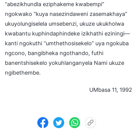
“abezikhundla eziphakeme kwabempi”
ngokwako “kuya nasezindaweni zasemakhaya”
ukuyolungiselela umsebenzi, ukuze ukukholwa
kwabantu kuphindaphindeke izikhathi eziningi—
kanti ngokuthi “umthethosisekelo” uya ngokuba
ngcono, bangibheka ngothando, futhi
banentshisekelo yokuhlanganyela Nami ukuze
ngibethembe.
UMbasa 11, 1992