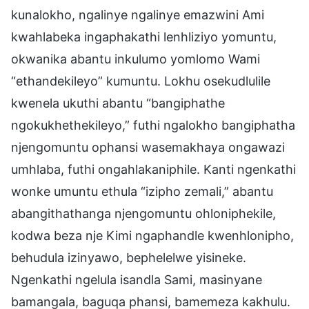
kunalokho, ngalinye ngalinye emazwini Ami
kwahlabeka ingaphakathi lenhliziyo yomuntu,
okwanika abantu inkulumo yomlomo Wami
“ethandekileyo” kumuntu. Lokhu osekudlulile
kwenela ukuthi abantu “bangiphathe
ngokukhethekileyo,” futhi ngalokho bangiphatha
njengomuntu ophansi wasemakhaya ongawazi
umhlaba, futhi ongahlakaniphile. Kanti ngenkathi
wonke umuntu ethula “izipho zemali,” abantu
abangithathanga njengomuntu ohloniphekile,
kodwa beza nje Kimi ngaphandle kwenhlonipho,
behudula izinyawo, bephelelwe yisineke.
Ngenkathi ngelula isandla Sami, masinyane
bamangala, baguqa phansi, bamemeza kakhulu.