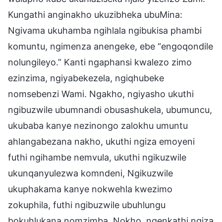
Kungathi anginakho ukuzibheka ubuMina:
Ngivama ukuhamba ngihlala ngibukisa phambi
komuntu, ngimenza anengeke, ebe “engoqondile
nolungileyo.” Kanti ngaphansi kwalezo zimo
ezinzima, ngiyabekezela, ngiqhubeke
nomsebenzi Wami. Ngakho, ngiyasho ukuthi
ngibuzwile ubumnandi obusashukela, ubumuncu,
ukubaba kanye nezinongo zalokhu umuntu
ahlangabezana nakho, ukuthi ngiza emoyeni
futhi ngihambe nemvula, ukuthi ngikuzwile
ukunqanyulezwa komndeni, Ngikuzwile
ukuphakama kanye nokwehla kwezimo
zokuphila, futhi ngibuzwile ubuhlungu
bokuhlukana nomzimba. Nokho, ngenkathi ngiza