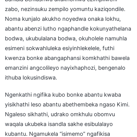
zabo, nezinsuku zempilo yomuntu kaziqondile.
Noma kunjalo akukho noyedwa onaka lokhu,
abantu abenzi lutho ngaphandle kokunyathelana
bodwa, ukubulalana bodwa, okuholele namuhla
esimeni sokwahluleka esiyinhlekelele, futhi
kwenza bonke abangaphansi komkhathi bawela
emanzini angcolileyo nayixhaphozi, bengenalo
ithuba lokusindiswa.
Ngenkathi ngifika kubo bonke abantu kwaba
yisikhathi leso abantu abethembeka ngaso Kimi.
Ngaleso sikhathi, udrako omkhulu obomvu
waqala ukubeka isandla sakhe esibulalayo
kubantu. Ngamukela “isimemo” ngafikisa