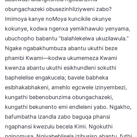
obungachazeki obusezinhliziyweni zabo?
Imimoya kanye noMoya kuncikile okunye
kokunye, kodwa ngenxa yemikhawulo yenyama,
ubuchopho babantu “balahlekelwa ukuzilawula.”
Ngake ngabakhumbuza abantu ukuthi beze
phambi Kwami—kodwa ukumemeza Kwami
kwenza abantu ukuthi esikhundleni sokuthi
baphelelise engakucela; bavele babheka
esibhakabhakeni, amehlo egcwele izinyembezi,
kungathi bebenobunzima obungachazeki,
kungathi bekunento emi endleleni yabo. Ngakho,
bafumbatha izandla zabo baguqa phansi
ngaphansi kwezulu becela Kimi. Ngokuthi
nginomusa, Ngiyabehlisela izibusiso abantu, futhi