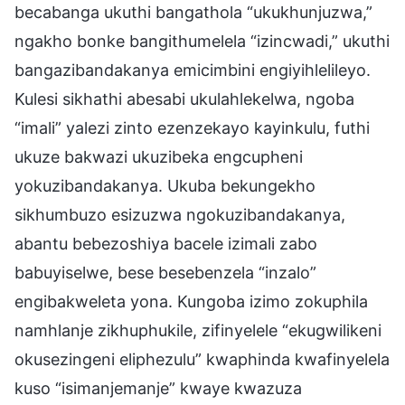
becabanga ukuthi bangathola “ukukhunjuzwa,”
ngakho bonke bangithumelela “izincwadi,” ukuthi
bangazibandakanya emicimbini engiyihlelileyo.
Kulesi sikhathi abesabi ukulahlekelwa, ngoba
“imali” yalezi zinto ezenzekayo kayinkulu, futhi
ukuze bakwazi ukuzibeka engcupheni
yokuzibandakanya. Ukuba bekungekho
sikhumbuzo esizuzwa ngokuzibandakanya,
abantu bebezoshiya bacele izimali zabo
babuyiselwe, bese besebenzela “inzalo”
engibakweleta yona. Kungoba izimo zokuphila
namhlanje zikhuphukile, zifinyelele “ekugwilikeni
okusezingeni eliphezulu” kwaphinda kwafinyelela
kuso “isimanjemanje” kwaye kwazuza