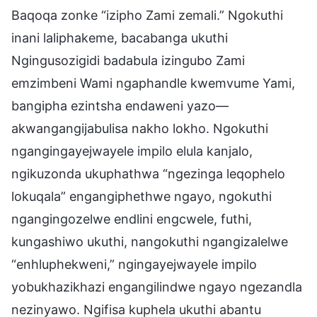
Baqoqa zonke “izipho Zami zemali.” Ngokuthi
inani laliphakeme, bacabanga ukuthi
Ngingusozigidi badabula izingubo Zami
emzimbeni Wami ngaphandle kwemvume Yami,
bangipha ezintsha endaweni yazo—
akwangangijabulisa nakho lokho. Ngokuthi
ngangingayejwayele impilo elula kanjalo,
ngikuzonda ukuphathwa “ngezinga leqophelo
lokuqala” engangiphethwe ngayo, ngokuthi
ngangingozelwe endlini engcwele, futhi,
kungashiwo ukuthi, nangokuthi ngangizalelwe
“enhluphekweni,” ngingayejwayele impilo
yobukhazikhazi engangilindwe ngayo ngezandla
nezinyawo. Ngifisa kuphela ukuthi abantu