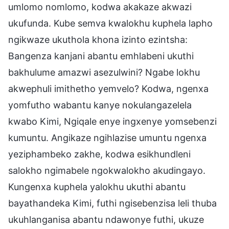
umlomo nomlomo, kodwa akakaze akwazi
ukufunda. Kube semva kwalokhu kuphela lapho
ngikwaze ukuthola khona izinto ezintsha:
Bangenza kanjani abantu emhlabeni ukuthi
bakhulume amazwi asezulwini? Ngabe lokhu
akwephuli imithetho yemvelo? Kodwa, ngenxa
yomfutho wabantu kanye nokulangazelela
kwabo Kimi, Ngiqale enye ingxenye yomsebenzi
kumuntu. Angikaze ngihlazise umuntu ngenxa
yeziphambeko zakhe, kodwa esikhundleni
salokho ngimabele ngokwalokho akudingayo.
Kungenxa kuphela yalokhu ukuthi abantu
bayathandeka Kimi, futhi ngisebenzisa leli thuba
ukuhlanganisa abantu ndawonye futhi, ukuze