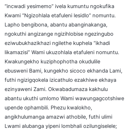
“incwadi yesimemo” ivela kumuntu ngokufika
Kwami “Ngizohlala etafuleni lesidlo” nomuntu.
Lapho bengibona, abantu abanginakanga,
ngokuthi angizange ngizihlobise ngezingubo
eziwubukhazikhazi ngilethe kuphela “ikhadi
likamazisi” Wami ukuzohlala etafuleni nomuntu.
Kwakungekho kuziphophotha okudulile
ebusweni Bami, kungekho sicoco ekhanda Lami,
futhi ngizigqokela izicathulo ezakhiwe ekhaya
ezinyaweni Zami. Okwabadumaza kakhulu
abantu ukuthi umlomo Wami wawungagcotshiwe
upende ophambili. Phezu kwalokho,
angikhulumanga amazwi athobile, futhi ulimi
Lwami alubanga yipeni lombhali ozilungiselele;