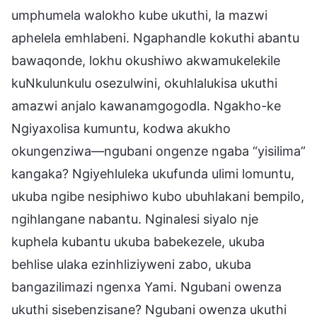
umphumela walokho kube ukuthi, la mazwi
aphelela emhlabeni. Ngaphandle kokuthi abantu
bawaqonde, lokhu okushiwo akwamukelekile
kuNkulunkulu osezulwini, okuhlalukisa ukuthi
amazwi anjalo kawanamgogodla. Ngakho-ke
Ngiyaxolisa kumuntu, kodwa akukho
okungenziwa—ngubani ongenze ngaba “yisilima”
kangaka? Ngiyehluleka ukufunda ulimi lomuntu,
ukuba ngibe nesiphiwo kubo ubuhlakani bempilo,
ngihlangane nabantu. Nginalesi siyalo nje
kuphela kubantu ukuba babekezele, ukuba
behlise ulaka ezinhliziyweni zabo, ukuba
bangazilimazi ngenxa Yami. Ngubani owenza
ukuthi sisebenzisane? Ngubani owenza ukuthi