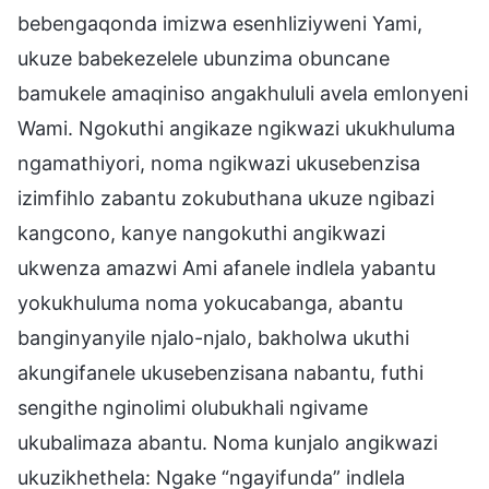
bebengaqonda imizwa esenhliziyweni Yami,
ukuze babekezelele ubunzima obuncane
bamukele amaqiniso angakhululi avela emlonyeni
Wami. Ngokuthi angikaze ngikwazi ukukhuluma
ngamathiyori, noma ngikwazi ukusebenzisa
izimfihlo zabantu zokubuthana ukuze ngibazi
kangcono, kanye nangokuthi angikwazi
ukwenza amazwi Ami afanele indlela yabantu
yokukhuluma noma yokucabanga, abantu
banginyanyile njalo-njalo, bakholwa ukuthi
akungifanele ukusebenzisana nabantu, futhi
sengithe nginolimi olubukhali ngivame
ukubalimaza abantu. Noma kunjalo angikwazi
ukuzikhethela: Ngake “ngayifunda” indlela