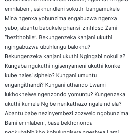
emhlabeni, esikhundleni sokuthi bangamukele
Mina ngenxa yobunzima engabuzwa ngenxa
yabo, abantu babukele phansi izinhloso Zami
“bezithobile”. Bekungenzeka kanjani ukuthi
ngingabuzwa ubuhlungu balokhu?
Bekungenzeka kanjani ukuthi Ngingabi nokulila?
Kungaba ngukuthi ngisenyameni ukuthi konke
kube nalesi siphelo? Kungani umuntu
engangithandi? Kungani uthando Lwami
lukhokhelwe ngenzondo yomuntu? Kungenzeka
ukuthi kumele Ngibe nenkathazo ngale ndlela?
Abantu babe nezinyembezi zozwelo ngobunzima
Bami emhlabeni, base bekhononda
ngokubabibikho kobulungiswa ngeshwa Lami.