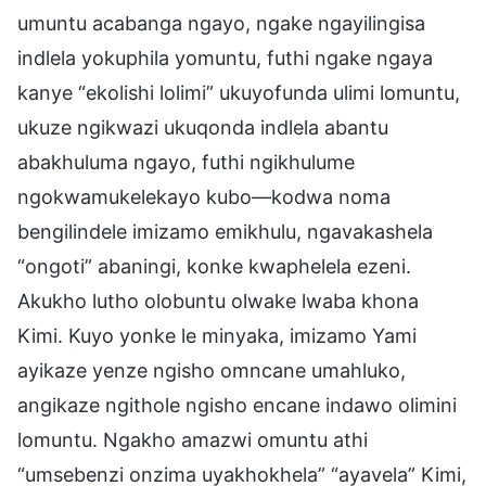
umuntu acabanga ngayo, ngake ngayilingisa
indlela yokuphila yomuntu, futhi ngake ngaya
kanye “ekolishi lolimi” ukuyofunda ulimi lomuntu,
ukuze ngikwazi ukuqonda indlela abantu
abakhuluma ngayo, futhi ngikhulume
ngokwamukelekayo kubo—kodwa noma
bengilindele imizamo emikhulu, ngavakashela
“ongoti” abaningi, konke kwaphelela ezeni.
Akukho lutho olobuntu olwake lwaba khona
Kimi. Kuyo yonke le minyaka, imizamo Yami
ayikaze yenze ngisho omncane umahluko,
angikaze ngithole ngisho encane indawo olimini
lomuntu. Ngakho amazwi omuntu athi
“umsebenzi onzima uyakhokhela” “ayavela” Kimi,