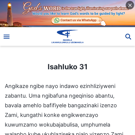
Isahluko 31
Isahluko 31
Angikaze ngibe nayo indawo ezinhliziyweni
zabantu. Uma ngibafuna ngeqiniso abantu,
bavala amehlo bafifiyele bangazinaki izenzo
Zami, kungathi konke engikwenzayo
kuwumzamo wokubajabulisa, umphumela
walapho kube ukuhlaziseka njalo yizenzo Zami.