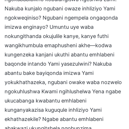
Nakuba kunjalo ngubani owaze inhliziyo Yami
ngokweqiniso? Ngubani ngempela ongaqonda
imizwa enginayo? Umuntu uye waba
nokungithanda okujulile kanye, kanye futhi
wangikhumbula emaphusheni akhe—kodwa
kungenzeka kanjani ukuthi abantu emhlabeni
baqonde intando Yami yasezulwini? Nakuba
abantu bake bayiqonda imizwa Yami
yokukhathazeka, ngubani owake waba nozwelo
ngokuhlushwa Kwami ngihlushelwa Yena ngabe
ukucabanga kwabantu emhlabeni
kunganyakazisa kuguqule inhliziyo Yami
ekhathazekile? Ngabe abantu emhlabeni
abakwazi ukungitshela ngobunzima