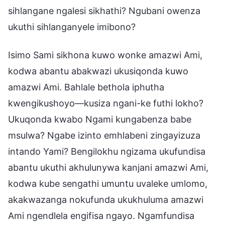
sihlangane ngalesi sikhathi? Ngubani owenza
ukuthi sihlanganyele imibono?
Isimo Sami sikhona kuwo wonke amazwi Ami,
kodwa abantu abakwazi ukusiqonda kuwo
amazwi Ami. Bahlale bethola iphutha
kwengikushoyo—kusiza ngani-ke futhi lokho?
Ukuqonda kwabo Ngami kungabenza babe
msulwa? Ngabe izinto emhlabeni zingayizuza
intando Yami? Bengilokhu ngizama ukufundisa
abantu ukuthi akhulunywa kanjani amazwi Ami,
kodwa kube sengathi umuntu uvaleke umlomo,
akakwazanga nokufunda ukukhuluma amazwi
Ami ngendlela engifisa ngayo. Ngamfundisa