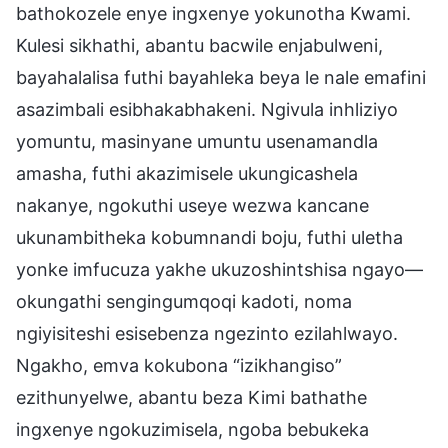
bathokozele enye ingxenye yokunotha Kwami.
Kulesi sikhathi, abantu bacwile enjabulweni,
bayahalalisa futhi bayahleka beya le nale emafini
asazimbali esibhakabhakeni. Ngivula inhliziyo
yomuntu, masinyane umuntu usenamandla
amasha, futhi akazimisele ukungicashela
nakanye, ngokuthi useye wezwa kancane
ukunambitheka kobumnandi boju, futhi uletha
yonke imfucuza yakhe ukuzoshintshisa ngayo—
okungathi sengingumqoqi kadoti, noma
ngiyisiteshi esisebenza ngezinto ezilahlwayo.
Ngakho, emva kokubona “izikhangiso”
ezithunyelwe, abantu beza Kimi bathathe
ingxenye ngokuzimisela, ngoba bebukeka