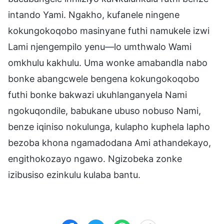
intando Yami. Ngakho, kufanele ningene
kokungokoqobo masinyane futhi namukele izwi
Lami njengempilo yenu—lo umthwalo Wami
omkhulu kakhulu. Uma wonke amabandla nabo
bonke abangcwele bengena kokungokoqobo
futhi bonke bakwazi ukuhlanganyela Nami
ngokuqondile, babukane ubuso nobuso Nami,
benze iqiniso nokulunga, kulapho kuphela lapho
bezoba khona ngamadodana Ami athandekayo,
engithokozayo ngawo. Ngizobeka zonke
izibusiso ezinkulu kulaba bantu.