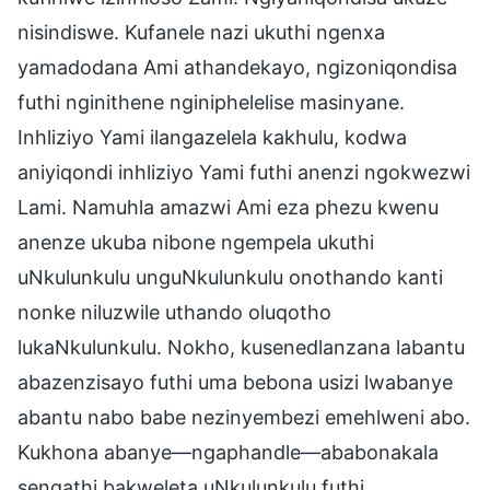
nisindiswe. Kufanele nazi ukuthi ngenxa
yamadodana Ami athandekayo, ngizoniqondisa
futhi nginithene nginiphelelise masinyane.
Inhliziyo Yami ilangazelela kakhulu, kodwa
aniyiqondi inhliziyo Yami futhi anenzi ngokwezwi
Lami. Namuhla amazwi Ami eza phezu kwenu
anenze ukuba nibone ngempela ukuthi
uNkulunkulu unguNkulunkulu onothando kanti
nonke niluzwile uthando oluqotho
lukaNkulunkulu. Nokho, kusenedlanzana labantu
abazenzisayo futhi uma bebona usizi lwabanye
abantu nabo babe nezinyembezi emehlweni abo.
Kukhona abanye—ngaphandle—ababonakala
sengathi bakweleta uNkulunkulu futhi