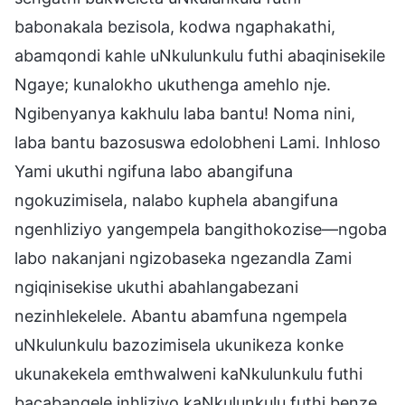
babonakala bezisola, kodwa ngaphakathi,
abamqondi kahle uNkulunkulu futhi abaqinisekile
Ngaye; kunalokho ukuthenga amehlo nje.
Ngibenyanya kakhulu laba bantu! Noma nini,
laba bantu bazosuswa edolobheni Lami. Inhloso
Yami ukuthi ngifuna labo abangifuna
ngokuzimisela, nalabo kuphela abangifuna
ngenhliziyo yangempela bangithokozise—ngoba
labo nakanjani ngizobaseka ngezandla Zami
ngiqinisekise ukuthi abahlangabezani
nezinhlekelele. Abantu abamfuna ngempela
uNkulunkulu bazozimisela ukunikeza konke
ukunakekela emthwalweni kaNkulunkulu futhi
bacabangele inhliziyo kaNkulunkulu futhi benze