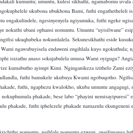
dakali kumuntu; umuntu, kulesi sikhathi, ngamabomu uvala 
 ngokuphelele ukubona ubukhona Bami, futhi engathetheleli is
u engakulindele, ngesinyenyela ngiyamuka, futhi ngeke ngisa
e nokuthi ubani ophansi nomuntu. Umuntu “uyisilwane” esi
ngifisi ukuqhubeka nokumlalela. Sekunesikhathi eside kusuke
Wami ngawubuyisela endaweni engihlala kuyo ngokuthula; n
isiphi isizathu anaso sokujabulela umusa Wami oyigugu? Angi
ze kumabutho ayimpi Kimi. Nginganikeza izithelo Zami eziy
dlandla, futhi bamukele ukubuya Kwami ngobuqotho. Ngifis
hakade, futhi, ngaphezu kwalokho, ukuba umuntu angagugi,
nokuphumula phakade, bese labo “phayini nemisayipuresi” eh
ulu phakade, futhi iphelezele phakade namazulu ekungeneni e
gizichithe nomuntu, ngihlale nomuntu ezweni, angifunanga lu