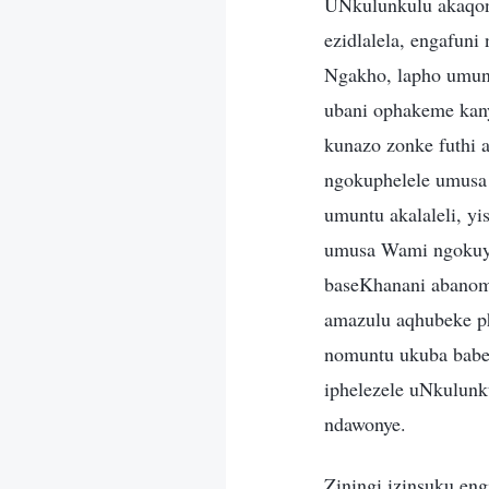
UNkulunkulu akaqon
ezidlalela, engafuni
Ngakho, lapho umunt
ubani ophakeme kany
kunazo zonke futhi a
ngokuphelele umusa 
umuntu akalaleli, y
umusa Wami ngokuyi
baseKhanani abanom
amazulu aqhubeke p
nomuntu ukuba babe 
iphelezele uNkulunk
ndawonye.
Ziningi izinsuku en