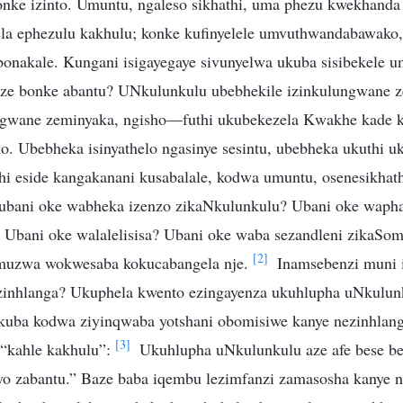
nke izinto. Umuntu, ngaleso sikhathi, uma phezu kwekhanda
la ephezulu kakhulu; konke kufinyelele umvuthwandabawako,
onakale. Kungani isigayegaye sivunyelwa ukuba sisibekele u
e bonke abantu? UNkulunkulu ubebhekile izinkulungwane
gwane zeminyaka, ngisho—futhi ukubekezela Kwakhe kade k
 Ubebheka isinyathelo ngasinye sesintu, ubebheka ukuthi 
hi eside kangakanani kusabalale, kodwa umuntu, osenesikhathi
i ubani oke wabheka izenzo zikaNkulunkulu? Ubani oke waph
 Ubani oke walalelisisa? Ubani oke waba sezandleni zikaSo
[2]
muzwa wokwesaba kokucabangela nje.
Inamsebenzi muni 
zinhlanga? Ukuphela kwento ezingayenza ukuhlupha uNkulun
kuba kodwa ziyinqwaba yotshani obomisiwe kanye nezinhlang
[3]
“kahle kakhulu”:
Ukuhlupha uNkulunkulu aze afe bese b
ziyo zabantu.” Baze baba iqembu lezimfanzi zamasosha kanye 