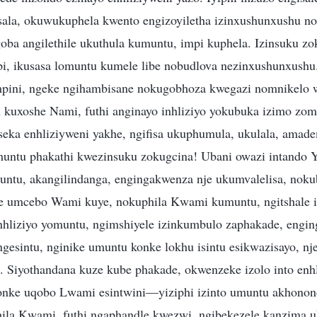
sala, okuwukuphela kwento engizoyiletha izinxushunxushu n
goba angilethile ukuthula kumuntu, impi kuphela. Izinsuku zo
i, ikusasa lomuntu kumele libe nobudlova nezinxushunxushu
pini, ngeke ngihambisane nokugobhoza kwegazi nomnikelo
 kuxoshe Nami, futhi anginayo inhliziyo yokubuka izimo z
eka enhliziyweni yakhe, ngifisa ukuphumula, ukulala, amad
ntu phakathi kwezinsuku zokugcina! Ubani owazi intando 
ntu, akangilindanga, engingakwenza nje ukumvalelisa, nokub
ke umcebo Wami kuye, nokuphila Kwami kumuntu, ngitshale 
hliziyo yomuntu, ngimshiyele izinkumbulo zaphakade, engi
gesintu, nginike umuntu konke lokhu isintu esikwazisayo, nj
a. Siyothandana kuze kube phakade, okwenzeke izolo into enhl
lonke uqobo Lwami esintwini—yiziphi izinto umuntu akhono
hila Kwami, futhi ngaphandle kwezwi, ngibekezele kanzima u