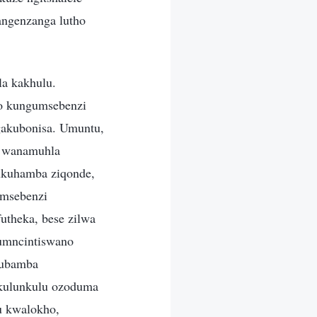
 angenzanga lutho
la kakhulu.
o kungumsebenzi
gakubonisa. Umuntu,
u wanamuhla
 ukuhamba ziqonde,
umsebenzi
utheka, bese zilwa
 umncintiswano
kubamba
Nkulunkulu ozoduma
u kwalokho,