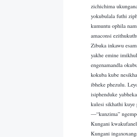
zichichima ukungana
yokubulala futhi zi
kumuntu ophila namuh
amaconsi ezithukut
Zibuka inkawu esamu
yakhe emine imikhul
engenamandla okubu
kokuba kube nesikha
ibheke phezulu. Ley
isiphenduke yabheka
kulesi sikhathi kuye
—“kunzima” ngempela
Kungani kwakufanel
Kungani ingaxoxanga