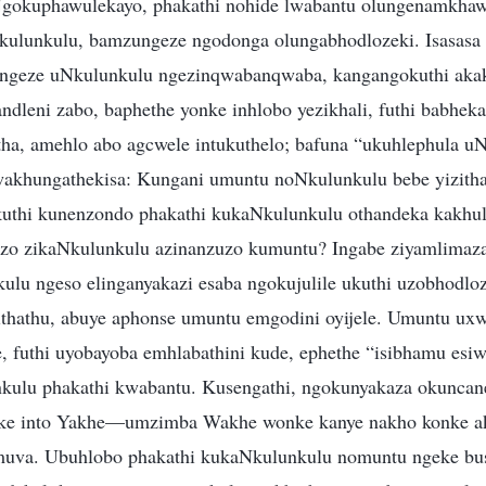
Ngokuphawulekayo, phakathi nohide lwabantu olungenamkhawu
ulunkulu, bamzungeze ngodonga olungabhodlozeki. Isasasa l
ngeze uNkulunkulu ngezinqwabanqwaba, kangangokuthi aka
andleni zabo, baphethe yonke inhlobo yezikhali, futhi babhe
itha, amehlo abo agcwele intukuthelo; bafuna “ukuhlephula uN
akhungathekisa: Kungani umuntu noNkulunkulu bebe yizitha
uthi kunenzondo phakathi kukaNkulunkulu othandeka kakhu
nzo zikaNkulunkulu azinanzuzo kumuntu? Ingabe ziyamlima
ulu ngeso elinganyakazi esaba ngokujulile ukuthi uzobhodlo
sithathu, abuye aphonse umuntu emgodini oyijele. Umuntu ux
futhi uyobayoba emhlabathini kude, ephethe “isibhamu esiw
nkulu phakathi kwabantu. Kusengathi, ngokunyakaza okunca
nke into Yakhe—umzimba Wakhe wonke kanye nakho konke 
emuva. Ubuhlobo phakathi kukaNkulunkulu nomuntu ngeke bus