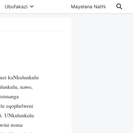
Ubufakazi
Mayelana Nathi
enzi kaNkulunkulu
lunkulu, nawo,
isimanga
ele eqophelweni
i. UNkulunkulu
twini noma