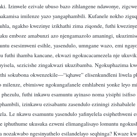
ki. Izinwele ezivale ubuso bazo zihlangene ndawonye, zigcwe
phakamisa imilenze yazo yangaphambili. Kufanele nokho zigu
la, ngakho kwezinye izikhathi zima ziqonde, futhi kwezinye 
huku emboze amabunzi azo njengamazolo amaningi, ukuzimis
ntu esesimweni esihle, yasendulo, umngane wazo, emi ngayo
u futhi ihamba kancane, ekwazi ngokucacamezela nje ukuvik
yisela, sezicishe zingakwazi ukuzibamba. Ngokuphazima 
thi sokubona okwenzekile—“iqhawe” elisenkundleni liwela ph
o milenze, ebimiswe ngokungafanele emhlabeni yonke leyo m
 phezulu, futhi inkawu esamuntu ayinaso noma yisiphi isifis
 phambili, izinkawu ezisabantu zasendulo eziningi zishabale
. Le nkawu esamuntu yasendulo yafinyelela esiphethweni es
e iphuthume ukusuka ezweni elimangalisayo lomuntu ngokus
 nozakwabo ngesinyathelo esilandelayo seqhinga? Kwaze kw