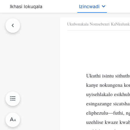
Ikhasi lokuqala
Izincwadi
Ukubonakala Nomsebenzi KaNkulunk
Ukuthi isintu sithu
kanye nokungena ko
uyisehlakalo esikh
esingazange sicatsh
eliphezulu—futhi, 
uzehlise kwaze kwab