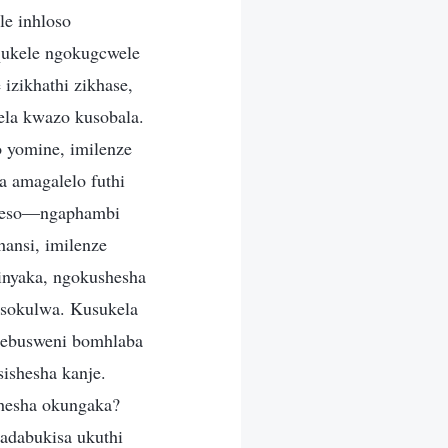
le inhloso
qukele ngokugcwele
izikhathi zikhase,
ela kwazo kusobala.
 yomine, imilenze
a amagalelo futhi
kweso—ngaphambi
ansi, imilenze
inyaka, ngokushesha
o sokulwa. Kusukela
le ebusweni bomhlaba
ishesha kanje.
hesha okungaka?
adabukisa ukuthi