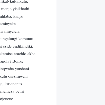
 likaNkulunkulu,
 manje yisikhathi
mhlaba, kanye
 zeminyaka—
wafinyelela
ukungalungi komuntu
 eside endikindiki,
akamisa amehlo akhe
mandla? Bonke
inqwaba yotshani
kulu osesimweni
a, kusenento
ememeza bethi
nojenene