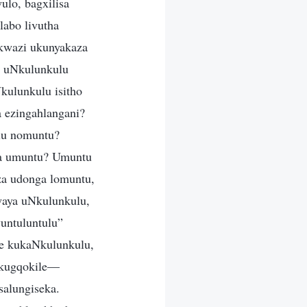
lo, bagxilisa
abo livutha
kwazi ukunyakaza
ka uNkulunkulu
kulunkulu isitho
 ezingahlangani?
lu nomuntu?
za umuntu? Umuntu
za udonga lomuntu,
waya uNkulunkulu,
untuluntulu”
ne kukaNkulunkulu,
akugqokile—
alungiseka.