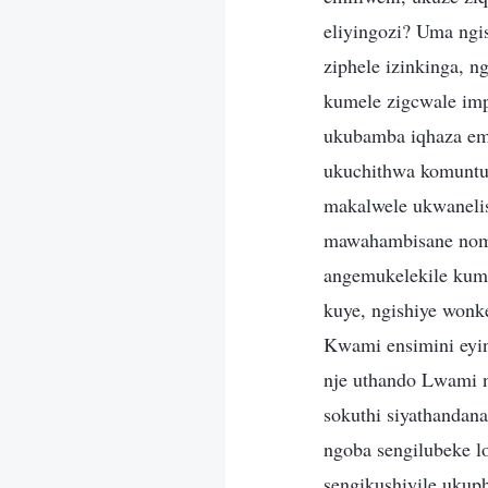
eliyingozi? Uma ngi
ziphele izinkinga, n
kumele zigcwale imp
ukubamba iqhaza em
ukuchithwa komuntu
makalwele ukwanelis
mawahambisane nomu
angemukelekile kumu
kuye, ngishiye won
Kwami ensimini eyin
nje uthando Lwami n
sokuthi siyathandan
ngoba sengilubeke 
sengikushiyile ukup