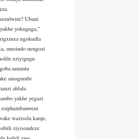
eza
sezulwini? Ubani
 yakhe yokuguga,”
zigxinxa ngokudla
ka, umsindo nengozi
olile eziyigugu
 ngoba umuntu
onke amagumbi
anzi ahlala
thambo yakhe yegazi
lu esiphambanweni
ake wazisola kanje,
bili ziyisondeze
le kuleli zwe