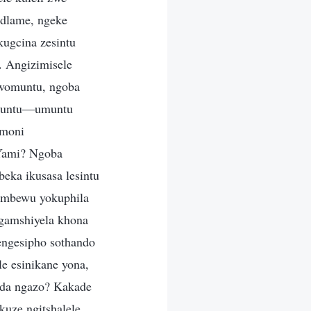
odlame, ngeke
kugcina zesintu
. Angizimisele
 womuntu, ngoba
omuntu—umuntu
emoni
Yami? Ngoba
eka ikusasa lesintu
imbewu yokuphila
ngamshiyela khona
engesipho sothando
e esinikane yona,
nda ngazo? Kakade
kuze ngitshalele