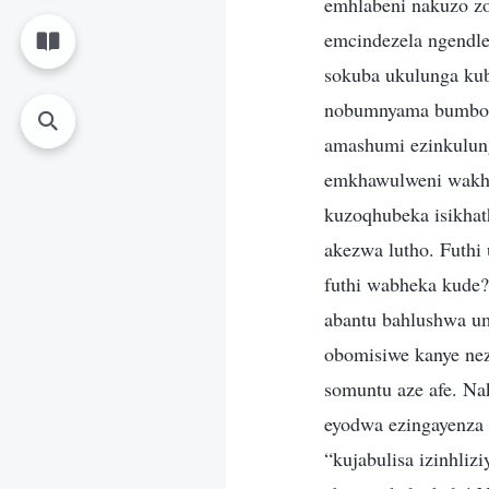
emhlabeni nakuzo zo
emcindezela ngendle
sokuba ukulunga kub
nobumnyama bumboz
amashumi ezinkulun
emkhawulweni wakho.
kuzoqhubeka isikhat
akezwa lutho. Futh
futhi wabheka kude?
abantu bahlushwa u
obomisiwe kanye ne
somuntu aze afe. Na
eyodwa ezingayenza 
“kujabulisa izinhli