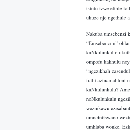
isintu izwe elihle l
ukuze nje ngethule a
Nakuba umsebenzi ka
“Emsebenzini” ohla
kaNkulunkulu; ukuth
ompofu kakhulu noy
“ngezikhali zasendu
futhi azinamahloni 
kaNkulunkulu? Amehl
noNkulunkulu ngezik
wezinkawu ezisaban
umncintiswano wezi
umhlaba wonke. Ezin