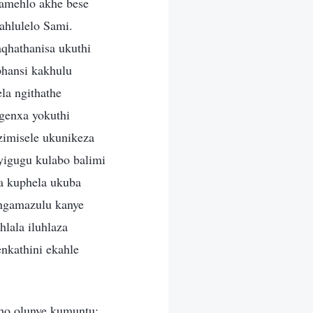
amehlo akhe bese
ahlulelo Sami.
qhathanisa ukuthi
phansi kakhulu
la ngithathe
genxa yokuthi
zimisele ukunikeza
igugu kulabo balimi
a kuphela ukuba
 ngamazulu kanye
lala iluhlaza
nkathini ekahle
tho olunye kumuntu;