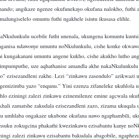
othando; angikaze ngenze okufunekayo okufana nalokho, futhi
malungiselelo omuntu futhi ngakhele isintu ikusasa elihle.
Nkulunkulu ucebile futhi unenala, ukungena komuntu kuntu
nganisa ndawonye umuntu noNkulunkulu, cishe konke okwaw
i kungakanani umuntu angene kukho, cishe akukho lutho an
impumputhe, uze aqhathanise amandla akhe nakaNkulunkul
lo” ezisezandleni zakhe. Lezi “zinkawu zasendulo” azikwazi
ngemizimba yazo “enqunu.” Yini ezenza zifaneleke ukuhlola 
o eziningi zalezi zinkawu ezinemilenze emine agcwala ukuf
hali zamatshe zakudala ezisezandleni zazo, zizama ukuqala
tu umhlaba ongakaze ukubone okufana nawo ngaphambili, u
nsuku zokugcina phakathi kwezinkawu ezisabantu kanye no
ingi zalezi zinkawu ezisabantu bakudala abagobile, ngaphez