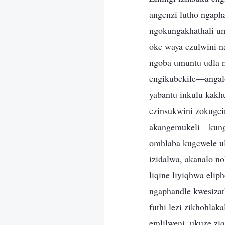
angenzi lutho ngaph
ngokungakhathali u
oke waya ezulwini n
ngoba umuntu udla n
engikubekile—angalo
yabantu inkulu kakhu
ezinsukwini zokugci
akangemukeli—kunga
omhlaba kugcwele ul
izidalwa, akanalo no
liqine liyiqhwa eli
ngaphandle kwesiza
futhi lezi zikhohlak
emlilweni, ukuze ziq