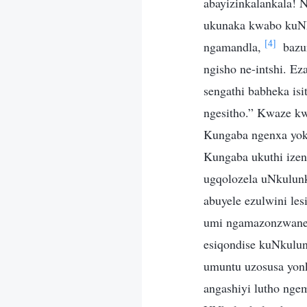
abayizinkalankala! 
ukunaka kwabo kuNk
[4]
ngamandla,
bazu
ngisho ne-intshi. Ez
sengathi babheka is
ngesitho.” Kwaze kw
Kungaba ngenxa yok
Kungaba ukuthi ize
ugqolozela uNkulunk
abuyele ezulwini le
umi ngamazonzwane, 
esiqondise kuNkulu
umuntu uzosusa yo
angashiyi lutho ng