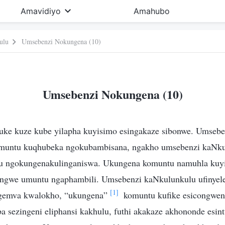
Amavidiyo
Amahubo
ulu
Umsebenzi Nokungena (10)
Umsebenzi Nokungena (10)
thuke kuze kube yilapha kuyisimo esingakaze sibonwe. Umseb
muntu kuqhubeka ngokubambisana, ngakho umsebenzi kaNku
ulu ngokungenakulinganiswa. Ukungena komuntu namuhla kuy
angwe umuntu ngaphambili. Umsebenzi kaNkulunkulu ufinyel
[1]
ngemva kwalokho, “ukungena”
komuntu kufike esicongwen
a sezingeni eliphansi kakhulu, futhi akakaze akhononde esin