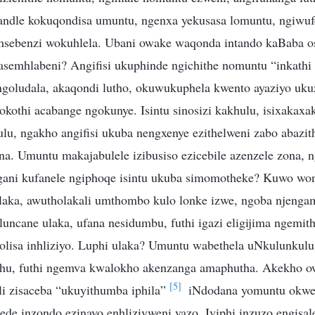
andle kokuqondisa umuntu, ngenxa yekusasa lomuntu, ngiwuf
msebenzi wokuhlela. Ubani owake waqonda intando kaBaba o
asemhlabeni? Angifisi ukuphinde ngichithe nomuntu “inkathi
goludala, akaqondi lutho, okuwukuphela kwento ayaziyo uku
kothi acabange ngokunye. Isintu sinosizi kakhulu, isixakaxa
lu, ngakho angifisi ukuba nengxenye ezithelweni zabo abazith
na. Umuntu makajabulele izibusiso ezicebile azenzele zona,
ni kufanele ngiphoqe isintu ukuba simomotheke? Kuwo w
aka, awutholakali umthombo kulo lonke izwe, ngoba njengam
luncane ulaka, ufana nesidumbu, futhi igazi eligijima ngemi
pholisa inhliziyo. Luphi ulaka? Umuntu wabethela uNkulunku
thu, futhi ngemva kwalokho akenzanga amaphutha. Akekho ow
[5]
ali zisaceba “ukuyithumba iphila”
iNdodana yomuntu okwesi
ede inzondo ezinayo enhliziyweni yazo. Iyiphi inzuzo engisale