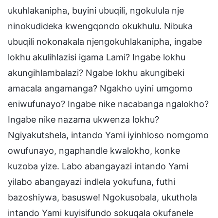
ukuhlakanipha, buyini ubuqili, ngokulula nje
ninokudideka kwengqondo okukhulu. Nibuka
ubuqili nokonakala njengokuhlakanipha, ingabe
lokhu akulihlazisi igama Lami? Ingabe lokhu
akungihlambalazi? Ngabe lokhu akungibeki
amacala angamanga? Ngakho uyini umgomo
eniwufunayo? Ingabe nike nacabanga ngalokho?
Ingabe nike nazama ukwenza lokhu?
Ngiyakutshela, intando Yami iyinhloso nomgomo
owufunayo, ngaphandle kwalokho, konke
kuzoba yize. Labo abangayazi intando Yami
yilabo abangayazi indlela yokufuna, futhi
bazoshiywa, basuswe! Ngokusobala, ukuthola
intando Yami kuyisifundo sokuqala okufanele