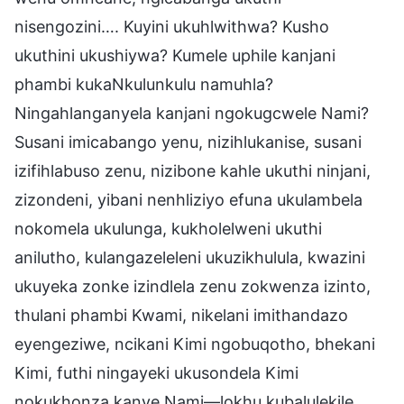
nisengozini…. Kuyini ukuhlwithwa? Kusho
ukuthini ukushiywa? Kumele uphile kanjani
phambi kukaNkulunkulu namuhla?
Ningahlanganyela kanjani ngokugcwele Nami?
Susani imicabango yenu, nizihlukanise, susani
izifihlabuso zenu, nizibone kahle ukuthi ninjani,
zizondeni, yibani nenhliziyo efuna ukulambela
nokomela ukulunga, kukholelweni ukuthi
anilutho, kulangazeleleni ukuzikhulula, kwazini
ukuyeka zonke izindlela zenu zokwenza izinto,
thulani phambi Kwami, nikelani imithandazo
eyengeziwe, ncikani Kimi ngobuqotho, bhekani
Kimi, futhi ningayeki ukusondela Kimi
nokukhonza kanye Nami—lokhu kubalulekile.