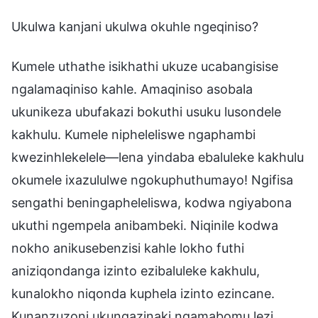
Ukulwa kanjani ukulwa okuhle ngeqiniso?
Kumele uthathe isikhathi ukuze ucabangisise
ngalamaqiniso kahle. Amaqiniso asobala
ukunikeza ubufakazi bokuthi usuku lusondele
kakhulu. Kumele nipheleliswe ngaphambi
kwezinhlekelele—lena yindaba ebaluleke kakhulu
okumele ixazululwe ngokuphuthumayo! Ngifisa
sengathi beningapheleliswa, kodwa ngiyabona
ukuthi ngempela anibambeki. Niqinile kodwa
nokho anikusebenzisi kahle lokho futhi
aniziqondanga izinto ezibaluleke kakhulu,
kunalokho niqonda kuphela izinto ezincane.
Kunanzuzoni ukungazinaki ngamabomu lezi