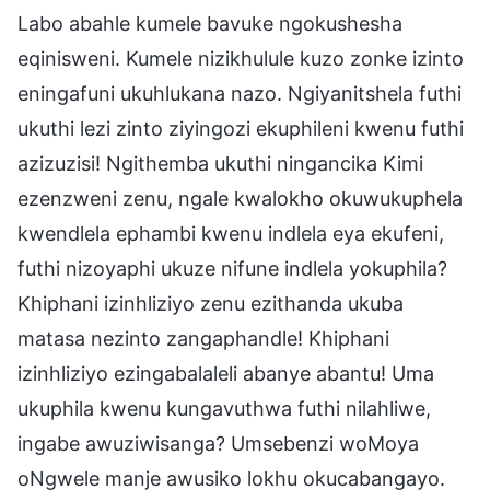
Labo abahle kumele bavuke ngokushesha
eqinisweni. Kumele nizikhulule kuzo zonke izinto
eningafuni ukuhlukana nazo. Ngiyanitshela futhi
ukuthi lezi zinto ziyingozi ekuphileni kwenu futhi
azizuzisi! Ngithemba ukuthi ningancika Kimi
ezenzweni zenu, ngale kwalokho okuwukuphela
kwendlela ephambi kwenu indlela eya ekufeni,
futhi nizoyaphi ukuze nifune indlela yokuphila?
Khiphani izinhliziyo zenu ezithanda ukuba
matasa nezinto zangaphandle! Khiphani
izinhliziyo ezingabalaleli abanye abantu! Uma
ukuphila kwenu kungavuthwa futhi nilahliwe,
ingabe awuziwisanga? Umsebenzi woMoya
oNgwele manje awusiko lokhu okucabangayo.