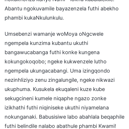
Abantu ngokuvamile bayazenzela futhi abekho
phambi kukaNkulunkulu.
Umsebenzi wamanje woMoya oNgcwele
ngempela kunzima kubantu ukuthi
bangawucabanga futhi konke kungena
kokungokoqobo; ngeke kukwenzele lutho
ngempela ukungacabangi. Uma izingqondo
nezinhliziyo zenu zingalungile, ngeke nikwazi
ukuphuma. Kusukela ekuqaleni kuze kube
sekugcineni kumele niqaphe ngazo zonke
izikhathi futhi niqiniseke ukuthi niyamelana
nokunganaki. Babusisiwe labo abahlala beqaphile
futhi belindile nalabo abathule phambi Kwami!