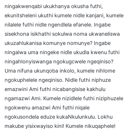
ningakwenqabi ukukhanya okusha futhi,
ekunitsheleni ukuthi kumele nidle kanjani, kumele
nilalele futhi nidle ngendlela efanele. Ingabe
sisekhona isikhathi sokulwa noma ukwaneliswa
ukuzahlukanisa komunye nomunye? Ingabe
ningalwa uma ningeke nidle ukudla kwenu futhi
ningahlonyiswanga ngokugcwele ngeqiniso?
Uma nifuna ukunqoba inkolo, kumele nihlome
ngokuphelele ngeqiniso. Nidle futhi niphuze
emazwini Ami futhi nicabangisise kakhulu
ngamazwi Ami. Kumele nizidlele futhi niziphuzele
ngokwenu amazwi Ami futhi niqale
ngokusondela eduze kukaNkulunkulu. Lokhu
makube yisixwayiso kini! Kumele nikuqaphele!