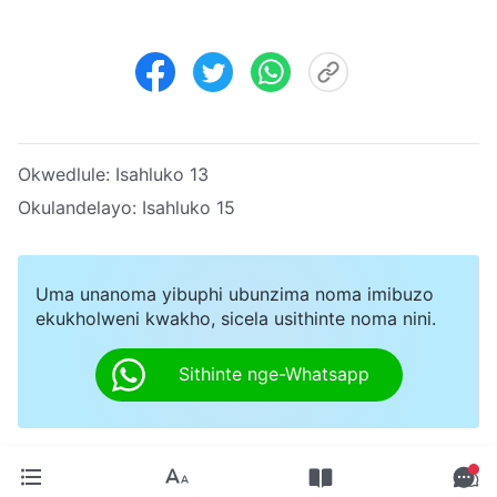
Okwedlule:
Isahluko 13
Okulandelayo:
Isahluko 15
Uma unanoma yibuphi ubunzima noma imibuzo
ekukholweni kwakho, sicela usithinte noma nini.
Sithinte nge-Whatsapp