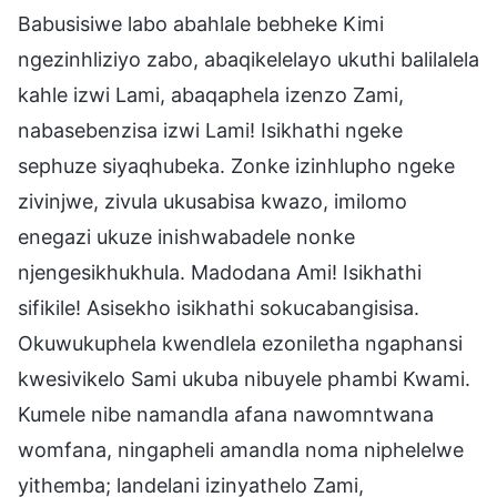
Babusisiwe labo abahlale bebheke Kimi
ngezinhliziyo zabo, abaqikelelayo ukuthi balilalela
kahle izwi Lami, abaqaphela izenzo Zami,
nabasebenzisa izwi Lami! Isikhathi ngeke
sephuze siyaqhubeka. Zonke izinhlupho ngeke
zivinjwe, zivula ukusabisa kwazo, imilomo
enegazi ukuze inishwabadele nonke
njengesikhukhula. Madodana Ami! Isikhathi
sifikile! Asisekho isikhathi sokucabangisisa.
Okuwukuphela kwendlela ezoniletha ngaphansi
kwesivikelo Sami ukuba nibuyele phambi Kwami.
Kumele nibe namandla afana nawomntwana
womfana, ningapheli amandla noma niphelelwe
yithemba; landelani izinyathelo Zami,