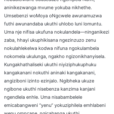
aninikezwanga mvume yokuba nikhethe.
Umsebenzi woMoya oNgcwele awunamuzwa
futhi awunandaba ukuthi uhlobo luni lomuntu.
Uma nje nifisa ukufuna nokulandela—ninganikezi
zaba, hhayi ukuphikisana ngezinzuzo zenu
nokulahlekelwa kodwa nifuna ngokulambela
nokomela ukulunga, ngakho ngizonikhanyisela.
Kungakhathaliseki ukuthi niyiziphukuphuku
kangakanani nokuthi aninaki kangakanani,
angiziboni izinto ezinjalo. Ngibheka ukuze
ngibone ukuthi nisebenza kanzima kanjani
ngendlela enhle. Uma nisabambelele
emicabangweni “yenu” yokuziphilela emhlabeni
wenu omncane, ngicabanga ukuthi