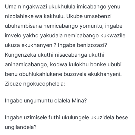
Uma ningakwazi ukukhulula imicabango yenu
nizolahlekelwa kakhulu. Ukube umsebenzi
ubuhambisana nemicabango yomuntu, ingabe
imvelo yakho yakudala nemicabango kukwazile
ukuza ekukhanyeni? Ingabe benizozazi?
Kungenzeka ukuthi nisacabanga ukuthi
aninamicabango, kodwa kulokhu bonke ububi
benu obuhlukahlukene buzovela ekukhanyeni.
Zibuze ngokucophelela:
Ingabe ungumuntu olalela Mina?
Ingabe uzimisele futhi ukulungele ukuzidela bese
ungilandela?