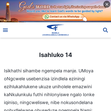
Isahluko 14
Isahluko 14
Isikhathi sihambe ngempela manje. UMoya
oNgcwele usebenzisa izindlela eziningi
ezihlukahlukene ukuze uniholele emazwini
kaNkulunkulu futhi nihlonyiswe ngalo lonke
iqiniso, ningcweliswe, nibe nokusondelana
nobudlelwane obuseduze ngempela Nami;