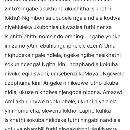
zinto? Ingabe akukhona ukuchitha isikhathi
lokhu? Nginibonisa ububele ngale ndlela kodwa
niyehluleka ukubonisa ukwazisa futhi nenza
isiphithiphithi nomsindo omningi, ingabe yonke
imizamo yAmi ebuhlungu iphelele ezeni? Uma
niqhubeka ngale ndlela, ngeke ngibe nesikhathi
sokunincenga! Ngithi kini, ngaphandle kokuba
nivuke eqinisweni, umsebenzi kaMoya oNgcwele
uzophuma kini! Angeke ninikezwe lutho ukuba
nidle, ukuze nikholwe njengoba nibona. Amazwi
Ami akhulunywe ngokuphele, ukuthi niyalalela
yini noma cha, okwenu lokho. Lapho kufika
isikhathi sokuba nidideke futhi ningabi nandlela
yokuya phambili futhi ningakuboni ukukhanya