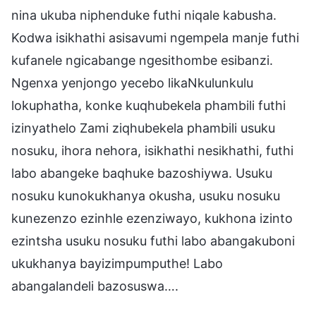
nina ukuba niphenduke futhi niqale kabusha.
Kodwa isikhathi asisavumi ngempela manje futhi
kufanele ngicabange ngesithombe esibanzi.
Ngenxa yenjongo yecebo likaNkulunkulu
lokuphatha, konke kuqhubekela phambili futhi
izinyathelo Zami ziqhubekela phambili usuku
nosuku, ihora nehora, isikhathi nesikhathi, futhi
labo abangeke baqhuke bazoshiywa. Usuku
nosuku kunokukhanya okusha, usuku nosuku
kunezenzo ezinhle ezenziwayo, kukhona izinto
ezintsha usuku nosuku futhi labo abangakuboni
ukukhanya bayizimpumputhe! Labo
abangalandeli bazosuswa….