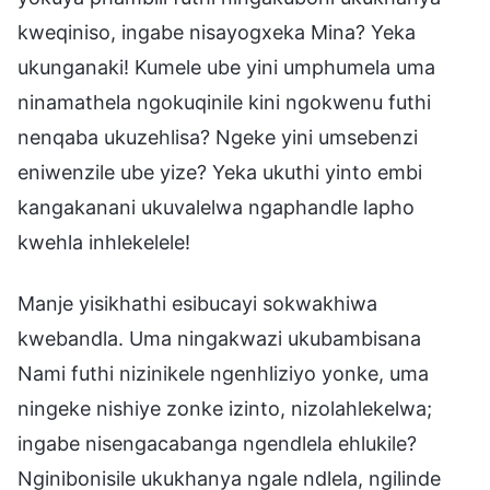
kweqiniso, ingabe nisayogxeka Mina? Yeka
ukunganaki! Kumele ube yini umphumela uma
ninamathela ngokuqinile kini ngokwenu futhi
nenqaba ukuzehlisa? Ngeke yini umsebenzi
eniwenzile ube yize? Yeka ukuthi yinto embi
kangakanani ukuvalelwa ngaphandle lapho
kwehla inhlekelele!
Manje yisikhathi esibucayi sokwakhiwa
kwebandla. Uma ningakwazi ukubambisana
Nami futhi nizinikele ngenhliziyo yonke, uma
ningeke nishiye zonke izinto, nizolahlekelwa;
ingabe nisengacabanga ngendlela ehlukile?
Nginibonisile ukukhanya ngale ndlela, ngilinde