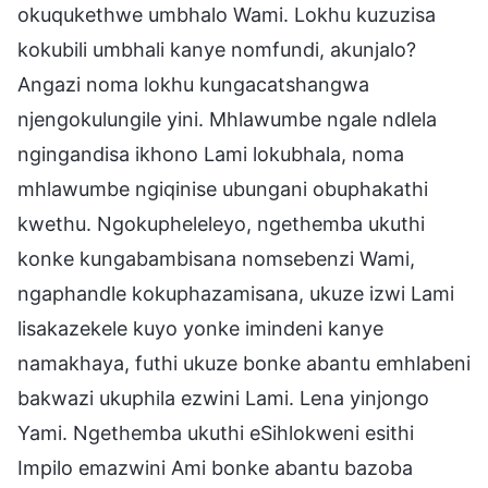
okuqukethwe umbhalo Wami. Lokhu kuzuzisa
kokubili umbhali kanye nomfundi, akunjalo?
Angazi noma lokhu kungacatshangwa
njengokulungile yini. Mhlawumbe ngale ndlela
ngingandisa ikhono Lami lokubhala, noma
mhlawumbe ngiqinise ubungani obuphakathi
kwethu. Ngokupheleleyo, ngethemba ukuthi
konke kungabambisana nomsebenzi Wami,
ngaphandle kokuphazamisana, ukuze izwi Lami
lisakazekele kuyo yonke imindeni kanye
namakhaya, futhi ukuze bonke abantu emhlabeni
bakwazi ukuphila ezwini Lami. Lena yinjongo
Yami. Ngethemba ukuthi eSihlokweni esithi
Impilo emazwini Ami bonke abantu bazoba