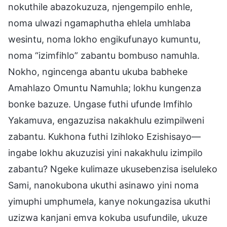
nokuthile abazokuzuza, njengempilo enhle,
noma ulwazi ngamaphutha ehlela umhlaba
wesintu, noma lokho engikufunayo kumuntu,
noma “izimfihlo” zabantu bombuso namuhla.
Nokho, ngincenga abantu ukuba babheke
Amahlazo Omuntu Namuhla; lokhu kungenza
bonke bazuze. Ungase futhi ufunde Imfihlo
Yakamuva, engazuzisa nakakhulu ezimpilweni
zabantu. Kukhona futhi Izihloko Ezishisayo—
ingabe lokhu akuzuzisi yini nakakhulu izimpilo
zabantu? Ngeke kulimaze ukusebenzisa iseluleko
Sami, nanokubona ukuthi asinawo yini noma
yimuphi umphumela, kanye nokungazisa ukuthi
uzizwa kanjani emva kokuba usufundile, ukuze