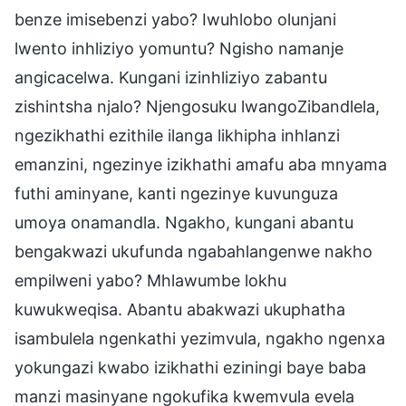
benze imisebenzi yabo? Iwuhlobo olunjani
lwento inhliziyo yomuntu? Ngisho namanje
angicacelwa. Kungani izinhliziyo zabantu
zishintsha njalo? Njengosuku lwangoZibandlela,
ngezikhathi ezithile ilanga likhipha inhlanzi
emanzini, ngezinye izikhathi amafu aba mnyama
futhi aminyane, kanti ngezinye kuvunguza
umoya onamandla. Ngakho, kungani abantu
bengakwazi ukufunda ngabahlangenwe nakho
empilweni yabo? Mhlawumbe lokhu
kuwukweqisa. Abantu abakwazi ukuphatha
isambulela ngenkathi yezimvula, ngakho ngenxa
yokungazi kwabo izikhathi eziningi baye baba
manzi masinyane ngokufika kwemvula evela