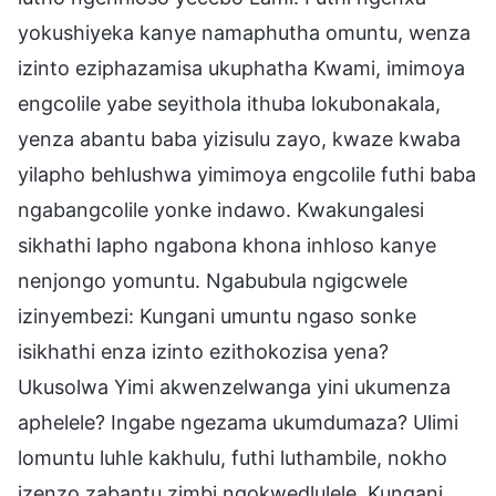
yokushiyeka kanye namaphutha omuntu, wenza
izinto eziphazamisa ukuphatha Kwami, imimoya
engcolile yabe seyithola ithuba lokubonakala,
yenza abantu baba yizisulu zayo, kwaze kwaba
yilapho behlushwa yimimoya engcolile futhi baba
ngabangcolile yonke indawo. Kwakungalesi
sikhathi lapho ngabona khona inhloso kanye
nenjongo yomuntu. Ngabubula ngigcwele
izinyembezi: Kungani umuntu ngaso sonke
isikhathi enza izinto ezithokozisa yena?
Ukusolwa Yimi akwenzelwanga yini ukumenza
aphelele? Ingabe ngezama ukumdumaza? Ulimi
lomuntu luhle kakhulu, futhi luthambile, nokho
izenzo zabantu zimbi ngokwedlulele. Kungani