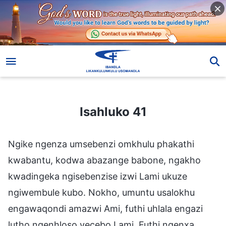
Isahluko 41
Isahluko 41
Ngike ngenza umsebenzi omkhulu phakathi
kwabantu, kodwa abazange babone, ngakho
kwadingeka ngisebenzise izwi Lami ukuze
ngiwembule kubo. Nokho, umuntu usalokhu
engawaqondi amazwi Ami, futhi uhlala engazi
lutho ngenhloso yecebo Lami. Futhi ngenxa