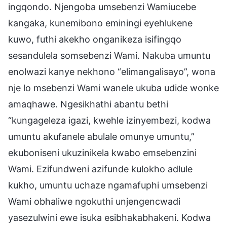
ingqondo. Njengoba umsebenzi Wamiucebe
kangaka, kunemibono eminingi eyehlukene
kuwo, futhi akekho onganikeza isifingqo
sesandulela somsebenzi Wami. Nakuba umuntu
enolwazi kanye nekhono “elimangalisayo”, wona
nje lo msebenzi Wami wanele ukuba udide wonke
amaqhawe. Ngesikhathi abantu bethi
“kungageleza igazi, kwehle izinyembezi, kodwa
umuntu akufanele abulale omunye umuntu,”
ekuboniseni ukuzinikela kwabo emsebenzini
Wami. Ezifundweni azifunde kulokho adlule
kukho, umuntu uchaze ngamafuphi umsebenzi
Wami obhaliwe ngokuthi unjengencwadi
yasezulwini ewe isuka esibhakabhakeni. Kodwa