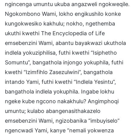
ngincenga umuntu ukuba angazweli ngokweqile.
Ngokombono Wami, lokho engikushilo konke
kungokwesiko kakhulu; nokho, ngethemba
ukuthi kwethi The Encyclopedia of Life
emsebenzini Wami, abantu bayakwazi ukuthola
indlela yokuziphilisa, futhi kwethi “Isiphetho
Somuntu”, bangathola injongo yokuphila, futhi
kwethi “Izimfihlo Zasezulwini”, bangathola
intando Yami, futhi kwethi “Indlela Yesintu”,
bangathola indlela yokuphila. Ingabe lokhu
ngeke kube ngcono nakakhulu? Angimphoqi
umuntu; kulabo abangenasithakazelo
emsebenzini Wami, ngizobanika “imbuyiselo”
ngencwadi Yami, kanye “nemali yokwenza