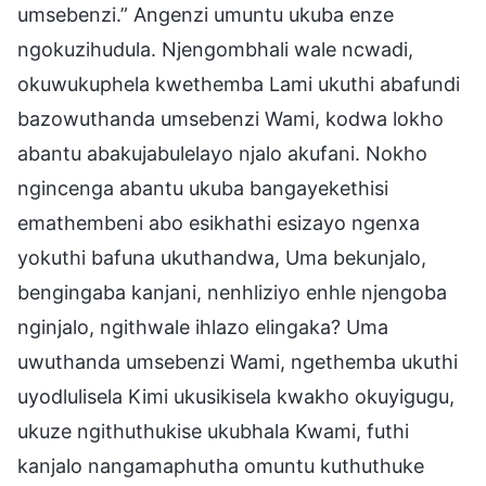
umsebenzi.” Angenzi umuntu ukuba enze
ngokuzihudula. Njengombhali wale ncwadi,
okuwukuphela kwethemba Lami ukuthi abafundi
bazowuthanda umsebenzi Wami, kodwa lokho
abantu abakujabulelayo njalo akufani. Nokho
ngincenga abantu ukuba bangayekethisi
emathembeni abo esikhathi esizayo ngenxa
yokuthi bafuna ukuthandwa, Uma bekunjalo,
bengingaba kanjani, nenhliziyo enhle njengoba
nginjalo, ngithwale ihlazo elingaka? Uma
uwuthanda umsebenzi Wami, ngethemba ukuthi
uyodlulisela Kimi ukusikisela kwakho okuyigugu,
ukuze ngithuthukise ukubhala Kwami, futhi
kanjalo nangamaphutha omuntu kuthuthuke