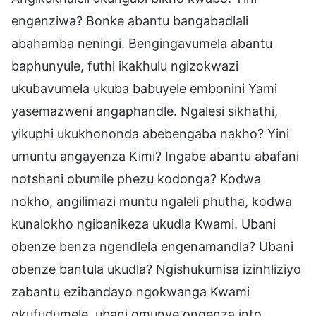
engenziwa? Bonke abantu bangabadlali
abahamba neningi. Bengingavumela abantu
baphunyule, futhi ikakhulu ngizokwazi
ukubavumela ukuba babuyele embonini Yami
yasemazweni angaphandle. Ngalesi sikhathi,
yikuphi ukukhononda abebengaba nakho? Yini
umuntu angayenza Kimi? Ingabe abantu abafani
notshani obumile phezu kodonga? Kodwa
nokho, angilimazi muntu ngaleli phutha, kodwa
kunalokho ngibanikeza ukudla Kwami. Ubani
obenze benza ngendlela engenamandla? Ubani
obenze bantula ukudla? Ngishukumisa izinhliziyo
zabantu ezibandayo ngokwanga Kwami
okufudumele, ubani omunye ongenza into