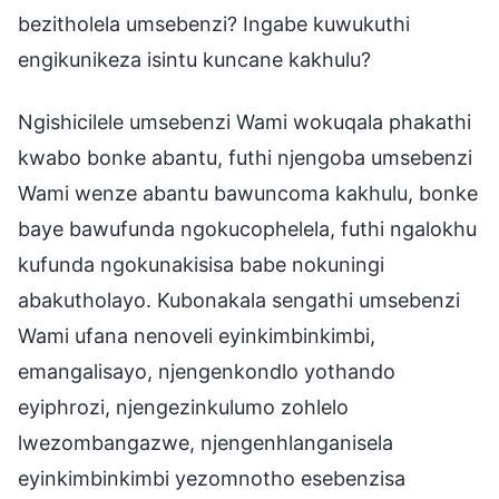
bezitholela umsebenzi? Ingabe kuwukuthi
engikunikeza isintu kuncane kakhulu?
Ngishicilele umsebenzi Wami wokuqala phakathi
kwabo bonke abantu, futhi njengoba umsebenzi
Wami wenze abantu bawuncoma kakhulu, bonke
baye bawufunda ngokucophelela, futhi ngalokhu
kufunda ngokunakisisa babe nokuningi
abakutholayo. Kubonakala sengathi umsebenzi
Wami ufana nenoveli eyinkimbinkimbi,
emangalisayo, njengenkondlo yothando
eyiphrozi, njengezinkulumo zohlelo
lwezombangazwe, njengenhlanganisela
eyinkimbinkimbi yezomnotho esebenzisa