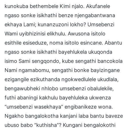
kunokuba bethembele Kimi njalo. Akufanele
ngaso sonke isikhathi benze njengabantwana
ekhaya Lami; kunanzuzoni lokho? Umsebenzi
Wami uyibhizinisi elikhulu. Awusona isitolo
esithile esiseduze, noma isitolo esincane. Abantu
ngaso sonke isikhathi bayehlukela ukuqonda
isimo Sami sengqondo, kube sengathi bancokola
Nami ngamabomu, sengathi bonke bayizingane
ezigangile ezikuthanda ngokwedlulele ukudlala,
bengawubheki nhlobo umsebenzi obalulekile,
futhi abaningi kakhulu bayehluleka ukwenza
“umsebenzi wasekhaya” engibanikeze wona.
Ngakho bangalokotha kanjani laba bantu baveze
ubuso babo “kuthisha”? Kungani bengalokothi