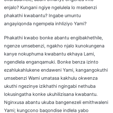
enjalo? Kungani ngiye ngelulela lo msebenzi
phakathi kwabantu? Ingabe umuntu
angayiqonda ngempela inhliziyo Yami?
Phakathi kwabo bonke abantu engibakhethile,
ngenze umsebenzi, ngakho njalo kunokungena
kanye nokuphuma kwabantu ekhaya Lami,
ngendlela enganqamuki. Bonke benza izinto
ezahlukahlukene endaweni Yami, kangangokuthi
umsebenzi Wami umatasa kakhulu okwenza
ukuthi ngezinye izikhathi ngingabi nethuba
lokusingatha konke ukuhilizisana kwabantu.
Nginxusa abantu ukuba bangenezeli emithwaleni
Yami; kungcono baqondise indlela yabo