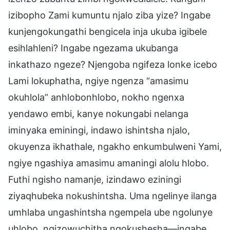
izibopho Zami kumuntu njalo ziba yize? Ingabe
kunjengokungathi bengicela inja ukuba igibele
esihlahleni? Ingabe ngezama ukubanga
inkathazo ngeze? Njengoba ngifeza lonke icebo
Lami lokuphatha, ngiye ngenza “amasimu
okuhlola” anhlobonhlobo, nokho ngenxa
yendawo embi, kanye nokungabi nelanga
iminyaka eminingi, indawo ishintsha njalo,
okuyenza ikhathale, ngakho enkumbulweni Yami,
ngiye ngashiya amasimu amaningi alolu hlobo.
Futhi ngisho namanje, izindawo eziningi
ziyaqhubeka nokushintsha. Uma ngelinye ilanga
umhlaba ungashintsha ngempela ube ngolunye
uhlobo, ngizowuchitha ngokushesha—ingabe