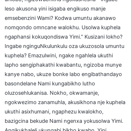
leso akusona yini isigaba engikuso manje
emsebenzini Wami? Kodwa umuntu akanawo
nomqondo omncane walokhu. Usolwa kuphela
ngaphansi kokuqondiswa Yimi.” Kusizani lokho?
Ingabe nginguNkulunkulu oza ukuzosola umuntu
kuphela? Emazulwini, ngake ngahlela ukuthi
lapho sengiphakathi kwabantu, ngizoba munye
kanye nabo, ukuze bonke labo engibathandayo
basondelane Nami kungabikho lutho
oluzosehlukanisa. Nokho, okwamanje,
ngokwezimo zanamuhla, akusikhona nje kuphela
ukuthi asixhumani, ngaphezu kwalokho,
bazigcina bekude Nami ngenxa yokusolwa Yimi.
Angikukhaleli ukungabi bikho kwabo. Yini