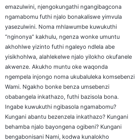
emazulwini, njengokungathi ngangibagcona
ngamabomu futhi njalo bonakaliswe yimvula
yasezulwini. Noma mhlawumbe kuwukuthi
“nginonya” kakhulu, ngenza wonke umuntu
akhohlwe yizinto futhi ngaleyo ndlela abe
yisikhohlwa, alahlekelwe njalo yilokho okufanele
akwenze. Akukho muntu oke waqonda
ngempela injongo noma ukubaluleka komsebenzi
Wami. Ngakho bonke benza umsebenzi
obabangela inkathazo, futhi bazisola bona.
Ingabe kuwukuthi ngibasola ngamabomu?
Kungani abantu bezenzela inkathazo? Kungani
behamba njalo bayongena ogibeni? Kungani
bengabonisani Nami, kodwa kunalokho