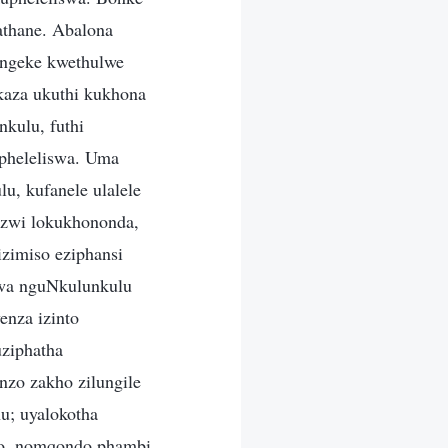
thane. Abalona
ungeke kwethulwe
aza ukuthi kukhona
kulu, futhi
pheleliswa. Uma
, kufanele ulalele
izwi lokukhononda,
zimiso eziphansi
swa nguNkulunkulu
enza izinto
ziphatha
nzo zakho zilungile
u; uyalokotha
go, nomqondo phambi