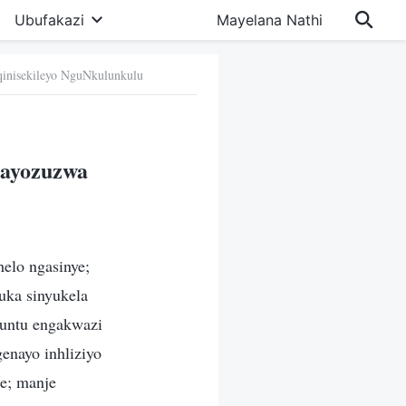
Ubufakazi
Mayelana Nathi
inisekileyo NguNkulunkulu
Bayozuzwa
elo ngasinye;
uka sinyukela
muntu engakwazi
enayo inhliziyo
le; manje