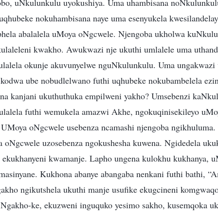
obo, uNkulunkulu uyokushiya. Uma uhambisana noNkulunkulu
e uqhubeke nokuhambisana naye uma esenyukela kwesilandelayo
phela abalalela uMoya oNgcwele. Njengoba ukholwa kuNkulu
ekulaleleni kwakho. Awukwazi nje ukuthi umlalele uma uthand
ulalela okunje akuvunyelwe nguNkulunkulu. Uma ungakwazi
kodwa ube nobudlelwano futhi uqhubeke nokubambelela ezin
ona kanjani ukuthuthuka empilweni yakho? Umsebenzi kaNku
lalela futhi wemukela amazwi Akhe, ngokuqinisekileyo uM
 UMoya oNgcwele usebenza ncamashi njengoba ngikhuluma.
oya oNgcwele uzosebenza ngokushesha kuwena. Ngidedela uku
the ekukhanyeni kwamanje. Lapho ungena kulokhu kukhanya,
asinyane. Kukhona abanye abangaba nenkani futhi bathi, “
akho ngikutshela ukuthi manje usufike ekugcineni komgwaq
. Ngakho-ke, ekuzweni inguquko yesimo sakho, kusemqoka u