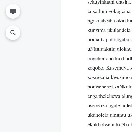
sekuyinkathi entsha
enkathini yokugcin
ngokushesha okukhul
kunzima ukulandela 
noma isiphi isigab
uNkulunkulu ulokhu
ongokoqobo kakhudl
zoqobo. Kusemuva k
kokugcina kwesimo s
nomsebenzi kaNkulun
engapheleliswa alun
usebenza ngale ndle
ukuholela umuntu uk
ekukholweni kuNkul