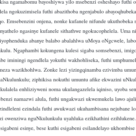
ikisa ngamabomu bayoshiywa yilo msebenzi osheshayo futhi
lela ngokuzimisela futhi abazithoba ngenjabulo abayoqhubeka
. Emsebenzini onjena, nonke kufanele nifunde ukuthobeka 
inyathelo ngasinye kufanele sithathwe ngokucophelela. Uma n
niyophenduka abanye balabo abalahlwa uMoya oNgcwele, lab
kulu. Ngaphambi kokungena kulesi sigaba somsebenzi, imig
be iminingi ngendlela yokuthi wakhohliseka, futhi umphume
eza wazikhohlwa. Zonke lezi yizingqinamba ezivimba umun
aNkulunkulu; ziphikisa nokuthi umuntu afike ekwazini uNk
ulalela enhliziyweni noma ukulangazelela iqiniso, uyoba se
ebenzi namazwi alula, futhi ungakwazi ukwemukela lawo ajul
indleleni ezindala futhi awukwazi ukuhambisana nejubane 
i owenziwa nguNkulunkulu uyahluka ezikhathini ezihluken
sigabeni esinye, bese kuthi esigabeni esilandelayo ukhombise