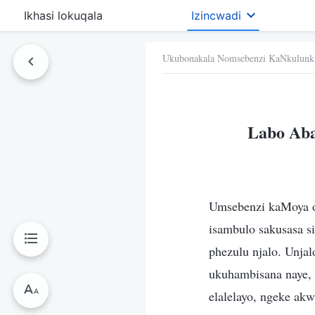
Ikhasi lokuqala
Izincwadi
Ukubonakala Nomsebenzi KaNkulunk
Labo Aba
Umsebenzi kaMoya oN
isambulo sakusasa s
phezulu njalo. Unj
ukuhambisana naye, 
elalelayo, ngeke akw