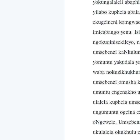
yokungalaleli abaph
yilabo kuphela abala
ekugcineni komgwaqo
imicabango yenu. Is
ngokuqinisekileyo, 
umsebenzi kaNkulun
yomuntu yakudala ya
waba nokuzikhukhum
umsebenzi omusha k
umuntu engenakho uk
ulalela kuphela ums
ungumuntu ogcina ez
oNgcwele. Umsebenz
ukulalela okukhulu e