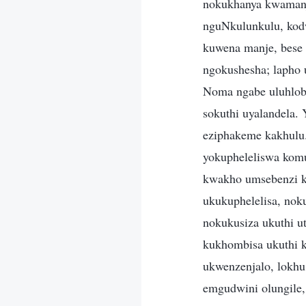
nokukhanya kwamanj
nguNkulunkulu, kod
kuwena manje, bese
ngokushesha; lapho 
Noma ngabe uluhlobo
sokuthi uyalandela. 
eziphakeme kakhulu
yokupheleliswa komu
kwakho umsebenzi k
ukukuphelelisa, nok
nokukusiza ukuthi u
kukhombisa ukuthi 
ukwenzenjalo, lokhu
emgudwini olungile