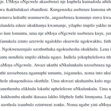
e. UMoya oNgcwele akasebenzi nje kuphela kumadoda athile
wa ikakhulukazi ebandleni. Kungenzeka asebenze kunoma ub
 emuva kokuthi usumuzwile, angasebenza komunye emva kwa
ulandela eduze ukukhanya kwamanje, yilapho impilo yakho i
 luni lomuntu, uma nje uMoya oNgcwele usebenza kuye, yenz
Yamukela izinto azizwile ngalokho okuzwile ngokwakho, futhi
. Ngokwenzenjalo uzothuthuka ngokushesha okukhulu. Lena i
ntu nendlela impilo ekhula ngayo. Indlela yokupheleliswa ith
aMoya oNgcwele. Awazi ukuthi uNkulunkulu uzosebenza ng
uthi uzosebenza ngamuphi umuntu, isigameko, noma into uku
thole ukuqondisisa okuthile. Uma ukwazi ukuhamba kulo mgu
kunethemba elikhulu lokuthi upheleliswe uNkulunkulu. Uma 
 kukhomba ukuthi ikusasa lakho lifiphele futhi limnyama. L
, uzothola isambulo ezintweni zonke. Noma ngabe yini uMoy