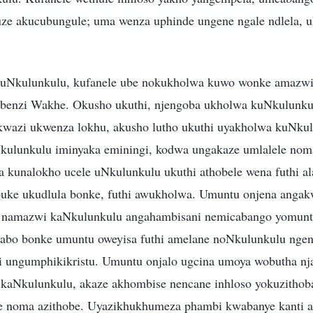
ze akucubungule; uma wenza uphinde ungene ngale ndlela, 
uNkulunkulu, kufanele ube nokukholwa kuwo wonke amazw
enzi Wakhe. Okusho ukuthi, njengoba ukholwa kuNkulunkul
kwazi ukwenza lokhu, akusho lutho ukuthi uyakholwa kuNku
ulunkulu iminyaka eminingi, kodwa ungakaze umlalele no
kunalokho ucele uNkulunkulu ukuthi athobele wena futhi a
uke ukudlula bonke, futhi awukholwa. Umuntu onjena angak
i namazwi kaNkulunkulu angahambisani nemicabango yomun
abo bonke umuntu oweyisa futhi amelane noNkulunkulu ngen
i ungumphikikristu. Umuntu onjalo ugcina umoya wobutha nj
aNkulunkulu, akaze akhombise nencane inhloso yokuzithoba
se noma azithobe. Uyazikhukhumeza phambi kwabanye kanti a