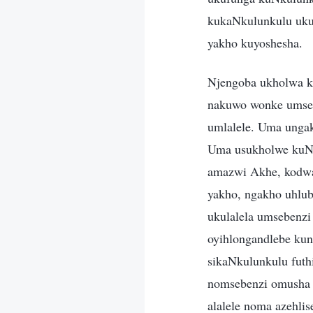
kukaNkulunkulu uku
yakho kuyoshesha.
Njengoba ukholwa k
nakuwo wonke umseb
umlalele. Uma unga
Uma usukholwe kuNk
amazwi Akhe, kodwa 
yakho, ngakho uhlub
ukulalela umsebenz
oyihlongandlebe kun
sikaNkulunkulu futh
nomsebenzi omusha k
alalele noma azehli