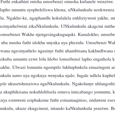
. Futhi enkathini entsha umsebenzi omusha kufanele wenziwe.
a lapho umuntu eyopheleliswa khona, uNkulunkulu uzokwenz
u. Ngakho-ke, ngaphandle kokulalela enhliziyweni yakhe, u
ezinyathelweni zikaNkulunkulu. UNkulunkulu akagcini mitheth
a somsebenzi Wakhe njengesingakuguquki. Kunalokho, umseb
 uba musha futhi ulokhu unyuka uya phezulu. Umsebenzi Wa
wana ngesinyathelo ngasinye futhi uhambisana kakhudlwana
okuba umuntu ezwe lolu hlobo lomsebenzi lapho engathola 
akhe. Ulwazi lomuntu ngempilo lukhuphukela emazingeni an
kulu nawo uya ngokuya wenyuka njalo. Ingale ndlela kuphe
gele ukusetshenziswa nguNkulunkulu. Ngakolunye uhlangoth
la ukuphikisana nokuhlehlisela emuva imicabango yomuntu, k
uya esimweni esiphakeme futhi esinamaqiniso, endaweni ese
unkulu, ukuze ekugcineni, intando kaNkulunkulu yenziwe. 