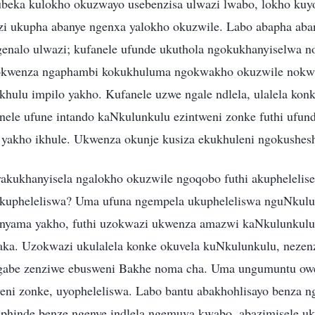
beka kulokho okuzwayo usebenzisa ulwazi lwabo, lokho kuy
zi ukupha abanye ngenxa yalokho okuzwile. Labo abapha aba
enalo ulwazi; kufanele ufunde ukuthola ngokukhanyiselwa 
yokwenza ngaphambi kokukhuluma ngokwakho okuzwile nokw
khulu impilo yakho. Kufanele uzwe ngale ndlela, ulalela kon
ele ufune intando kaNkulunkulu ezintweni zonke futhi ufund
 yakho ikhule. Ukwenza okunje kusiza ekukhuleni ngokushes
kukhanyisela ngalokho okuzwile ngoqobo futhi akuphelelis
kupheleliswa? Uma ufuna ngempela ukupheleliswa nguNkulu
 inyama yakho, futhi uzokwazi ukwenza amazwi kaNkulunkulu
aka. Uzokwazi ukulalela konke okuvela kuNkulunkulu, nezen
gabe zenziwe ebusweni Bakhe noma cha. Uma ungumuntu owe
eni zonke, uyopheleliswa. Labo bantu abakhohlisayo benza ng
phinde benze ngenye indlela ngemuva kwabo, abazimisele uk