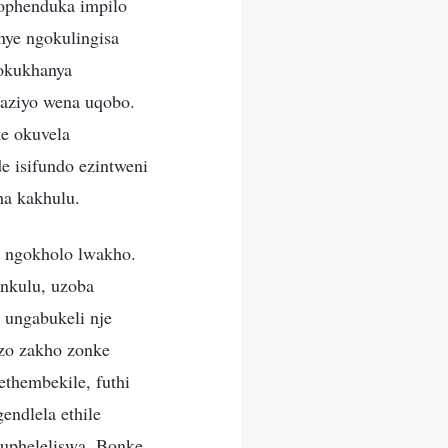
ophenduka impilo
nye ngokulingisa
nokukhanya
aziyo wena uqobo.
ke okuvela
e isifundo ezintweni
ha kakhulu.
e ngokholo lwakho.
nkulu, uzoba
 ungabukeli nje
zo zakho zonke
thembekile, futhi
endlela ethile
upheleliswa. Bonke