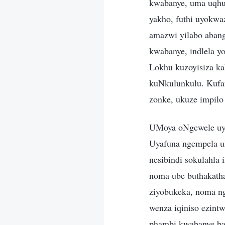
kwabanye, uma uqhu
yakho, futhi uyokwa
amazwi yilabo abang
kwabanye, indlela 
Lokhu kuzoyisiza ka
kuNkulunkulu. Kufan
zonke, ukuze impilo
UMoya oNgcwele uya
Uyafuna ngempela u
nesibindi sokulahla
noma ube buthakath
ziyobukeka, noma n
wenza iqiniso ezintw
phambi kwabanye ba