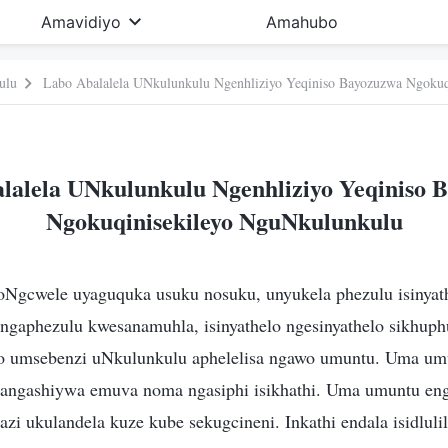
Amavidiyo
Amahubo
ulu
Labo Abalalela UNkulunkulu Ngenhliziyo Yeqiniso Bayozuzwa Ngokuq
lalela UNkulunkulu Ngenhliziyo Yeqiniso 
Ngokuqinisekileyo NguNkulunkulu
gcwele uyaguquka usuku nosuku, unyukela phezulu isinyath
ingaphezulu kwesanamuhla, isinyathelo ngesinyathelo sikhuph
alo umsebenzi uNkulunkulu aphelelisa ngawo umuntu. Uma u
angashiywa emuva noma ngasiphi isikhathi. Uma umuntu eng
azi ukulandela kuze kube sekugcineni. Inkathi endala isidluli