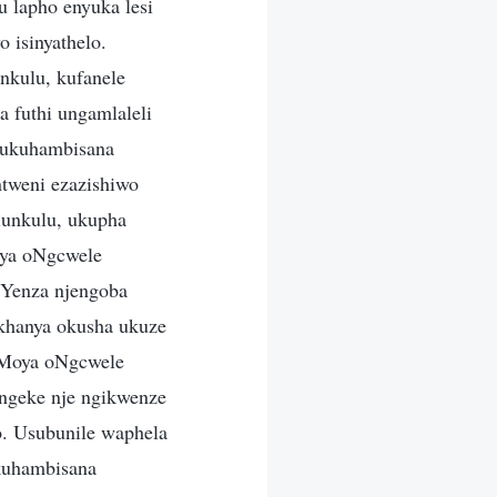
 lapho enyuka lesi
 isinyathelo.
nkulu, kufanele
a futhi ungamlaleli
 ukuhambisana
tweni ezazishiwo
lunkulu, ukupha
oya oNgcwele
 Yenza njengoba
khanya okusha ukuze
 uMoya oNgcwele
Angeke nje ngikwenze
o. Usubunile waphela
kuhambisana