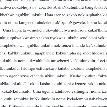
ahlwa nokubhujiswa; abayibo abakaNkulunkulu bangabakaSa
akhethwe nguNkulunkulu. Uma izenzo zakho nokuziphatha k
ulu noma kungeke kubukeke kuMoya oNgcwele, lokhu kufak
e. Uma kuphela wemukela ukwahlulelwa nokusola kukaNkulun
u ukuguqulwa kwesimo sakho uyokwazi ukuba sendleleni yoku
ukupheleliswa nguNkulunkulu nokwenza intando kaNkulunkulu
nzi kaNkulunkulu, ngaphandle kokukhipha ngisho elilodwa 
ukuhlola noma ukwahlulela umsebenzi kaNkulunkulu. Lezi i
kulunkulu. Isidingo esifunekayo kulabo abafuna ukupheleli
izinto ngenhliziyo ethanda uNkulunkulu. Kusho ukuthini “ukw
 uNkulunkulu?” Lokhu kusho ukuthi zonke izenzo zakho noku
kukaNkulunkulu. Uma ugcina izinhloso ezilungile, noma ize
i ukuthi zethulwe kuNkulunkulu noma kodadewenu nabafowen
ulu. Kufanele wethule inhloso yakho yangempela, umcaban