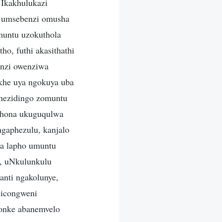
 Ikakhulukazi
a umsebenzi omusha
muntu uzokuthola
o, futhi akasithathi
enzi owenziwa
khe uya ngokuya uba
 nezidingo zomuntu
khona ukuguqulwa
gaphezulu, kanjalo
la lapho umuntu
i, uNkulunkulu
anti ngakolunye,
sicongweni
Bonke abanemvelo