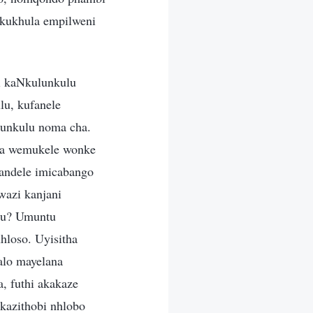
ukukhula empilweni
i kaNkulunkulu
u, kufanele
lunkulu noma cha.
ma wemukele wonke
landele imicabango
wazi kanjani
tu? Umuntu
hloso. Uyisitha
alo mayelana
, futhi akakaze
kazithobi nhlobo