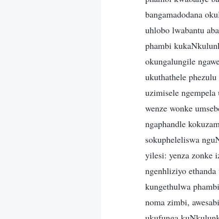
bangamadodana okul
uhlobo lwabantu ab
phambi kukaNkulunk
okungalungile ngaw
ukuthathele phezul
uzimisele ngempela 
wenze wonke umsebe
ngaphandle kokuzam 
sokupheleliswa nguN
yilesi: yenza zonke 
ngenhliziyo ethanda
kungethulwa phambi 
noma zimbi, awesab
ukufunga kuNkulunk