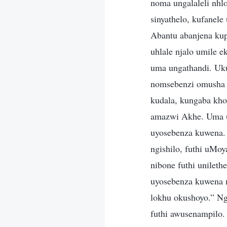
noma ungalaleli nhl
sinyathelo, kufanel
Abantu abanjena ku
uhlale njalo umile 
uma ungathandi. Uk
nomsebenzi omusha 
kudala, kungaba kh
amazwi Akhe. Uma u
uyosebenza kuwena.
ngishilo, futhi uM
nibone futhi unile
uyosebenza kuwena m
lokhu okushoyo.” Ng
futhi awusenampilo