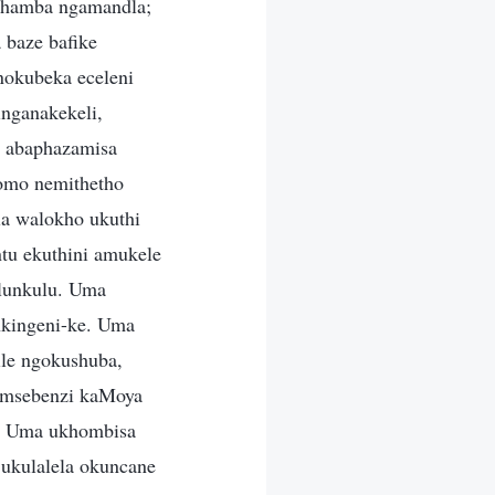
 ohamba ngamandla;
 baze bafike
nokubeka eceleni
inganakekeli,
o abaphazamisa
omo nemithetho
la walokho ukuthi
tu ekuthini amukele
ulunkulu. Uma
nkingeni-ke. Uma
ile ngokushuba,
lomsebenzi kaMoya
e. Uma ukhombisa
 ukulalela okuncane