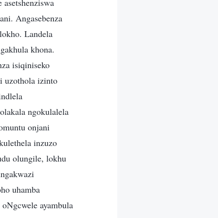
 asetshenziswa
ani. Angasebenza
lokho. Landela
ngakhula khona.
a isiqiniseko
 uzothola izinto
ndlela
olakala ngokulalela
omuntu onjani
kulethela inzuzo
du olungile, lokhu
ungakwazi
apho uhamba
a oNgcwele ayambula