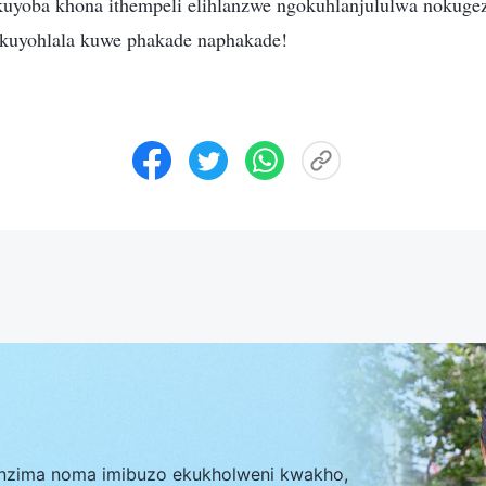
uyoba khona ithempeli elihlanzwe ngokuhlanjululwa nokugez
 kuyohlala kuwe phakade naphakade!
nzima noma imibuzo ekukholweni kwakho,