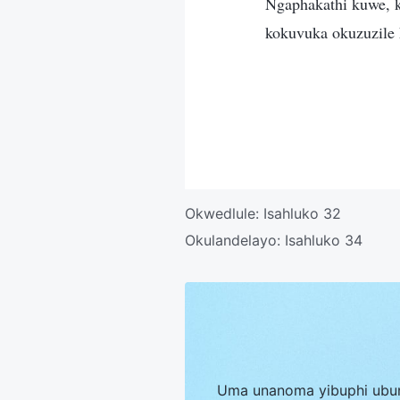
Ngaphakathi kuwe, k
kokuvuka okuzuzile
Okwedlule:
Isahluko 32
Okulandelayo:
Isahluko 34
Uma unanoma yibuphi ubu