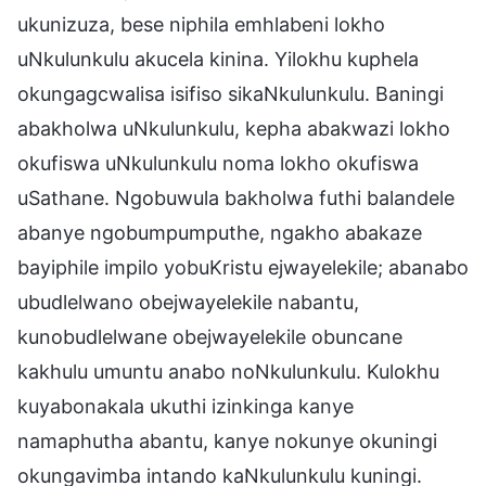
ukunizuza, bese niphila emhlabeni lokho
uNkulunkulu akucela kinina. Yilokhu kuphela
okungagcwalisa isifiso sikaNkulunkulu. Baningi
abakholwa uNkulunkulu, kepha abakwazi lokho
okufiswa uNkulunkulu noma lokho okufiswa
uSathane. Ngobuwula bakholwa futhi balandele
abanye ngobumpumputhe, ngakho abakaze
bayiphile impilo yobuKristu ejwayelekile; abanabo
ubudlelwano obejwayelekile nabantu,
kunobudlelwane obejwayelekile obuncane
kakhulu umuntu anabo noNkulunkulu. Kulokhu
kuyabonakala ukuthi izinkinga kanye
namaphutha abantu, kanye nokunye okuningi
okungavimba intando kaNkulunkulu kuningi.