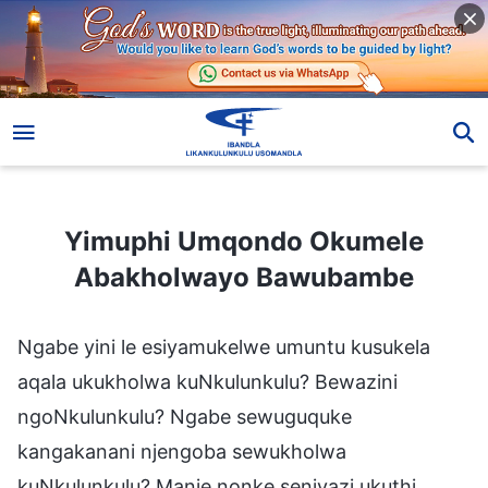
Yimuphi Umqondo Okumele Abakholwayo Bawubambe
Yimuphi Umqondo Okumele
Abakholwayo Bawubambe
Ngabe yini le esiyamukelwe umuntu kusukela
aqala ukukholwa kuNkulunkulu? Bewazini
ngoNkulunkulu? Ngabe sewuguquke
kangakanani njengoba sewukholwa
kuNkulunkulu? Manje nonke seniyazi ukuthi