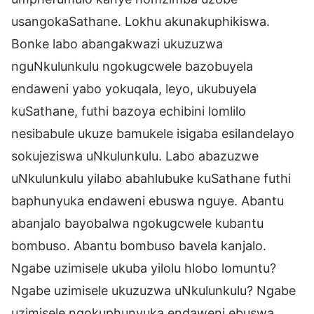
usangokaSathane. Lokhu akunakuphikiswa.
Bonke labo abangakwazi ukuzuzwa
nguNkulunkulu ngokugcwele bazobuyela
endaweni yabo yokuqala, leyo, ukubuyela
kuSathane, futhi bazoya echibini lomlilo
nesibabule ukuze bamukele isigaba esilandelayo
sokujeziswa uNkulunkulu. Labo abazuzwe
uNkulunkulu yilabo abahlubuke kuSathane futhi
baphunyuka endaweni ebuswa nguye. Abantu
abanjalo bayobalwa ngokugcwele kubantu
bombuso. Abantu bombuso bavela kanjalo.
Ngabe uzimisele ukuba yilolu hlobo lomuntu?
Ngabe uzimisele ukuzuzwa uNkulunkulu? Ngabe
uzimisele ngokuphunyuka endaweni ebuswa