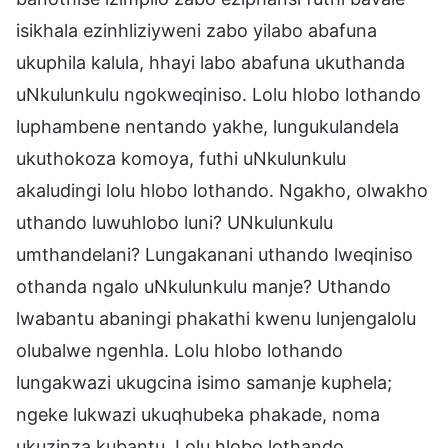
isikhala ezinhliziyweni zabo yilabo abafuna
ukuphila kalula, hhayi labo abafuna ukuthanda
uNkulunkulu ngokweqiniso. Lolu hlobo lothando
luphambene nentando yakhe, lungukulandela
ukuthokoza komoya, futhi uNkulunkulu
akaludingi lolu hlobo lothando. Ngakho, olwakho
uthando luwuhlobo luni? UNkulunkulu
umthandelani? Lungakanani uthando lweqiniso
othanda ngalo uNkulunkulu manje? Uthando
lwabantu abaningi phakathi kwenu lunjengalolu
olubalwe ngenhla. Lolu hlobo lothando
lungakwazi ukugcina isimo samanje kuphela;
ngeke lukwazi ukuqhubeka phakade, noma
ukuzinza kubantu. Lolu hlobo lothando