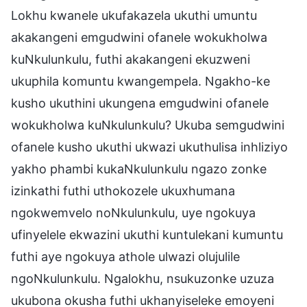
Lokhu kwanele ukufakazela ukuthi umuntu
akakangeni emgudwini ofanele wokukholwa
kuNkulunkulu, futhi akakangeni ekuzweni
ukuphila komuntu kwangempela. Ngakho-ke
kusho ukuthini ukungena emgudwini ofanele
wokukholwa kuNkulunkulu? Ukuba semgudwini
ofanele kusho ukuthi ukwazi ukuthulisa inhliziyo
yakho phambi kukaNkulunkulu ngazo zonke
izinkathi futhi uthokozele ukuxhumana
ngokwemvelo noNkulunkulu, uye ngokuya
ufinyelele ekwazini ukuthi kuntulekani kumuntu
futhi aye ngokuya athole ulwazi olujulile
ngoNkulunkulu. Ngalokhu, nsukuzonke uzuza
ukubona okusha futhi ukhanyiseleke emoyeni