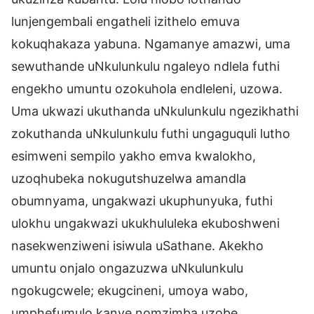
lunjengembali engatheli izithelo emuva
kokuqhakaza yabuna. Ngamanye amazwi, uma
sewuthande uNkulunkulu ngaleyo ndlela futhi
engekho umuntu ozokuhola endleleni, uzowa.
Uma ukwazi ukuthanda uNkulunkulu ngezikhathi
zokuthanda uNkulunkulu futhi ungaguquli lutho
esimweni sempilo yakho emva kwalokho,
uzoqhubeka nokugutshuzelwa amandla
obumnyama, ungakwazi ukuphunyuka, futhi
ulokhu ungakwazi ukukhululeka ekuboshweni
nasekwenziweni isiwula uSathane. Akekho
umuntu onjalo ongazuzwa uNkulunkulu
ngokugcwele; ekugcineni, umoya wabo,
umphefumulo kanye nomzimba uzobe