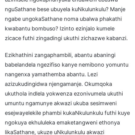
nguSathane bese ubuyela kuNkulunkulu? Manje
ngabe ungokaSathane noma ubalwa phakathi
kwabantu bombuso? Izinto ezinjalo kumele
zicace futhi zingadingi ukuthi zichazwe kabanzi.
Ezikhathini zangaphambili, abantu abaningi
babelandela ngezifiso kanye nemibono yomuntu
nangenxa yamathemba abantu. Lezi
azizukudingidwa njengamanje. Okumqoka
ukuthola indlela yokwenza ezonivumela ukuthi
umuntu ngamunye akwazi ukuba sesimweni
esejwayelekile phambi kukaNkulunkulu futhi kuye
ngokuya ekhululeka emaketangweni ethonya
likaSathane, ukuze uNkulunkulu akwazi