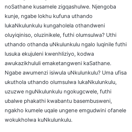
noSathane kusamele zigqashulwe. Njengoba
kunje, ngabe lokhu kufuna uthando
lukaNkulunkulu kungaholela othandweni
oluyiqiniso, oluzinikele, futhi olumsulwa? Uthi
uthando othanda uNkulunkulu ngalo luqinile futhi
lusuka ekujuleni kwenhliziyo, kodwa
awukazikhululi emaketangweni kaSathane.
Ngabe awumenzi isiwula uNkulunkulu? Uma ufisa
ukuthola uthando olumsulwa lukaNkulunkulu,
uzuzwe nguNkulunkulu ngokugcwele, futhi
ubalwe phakathi kwabantu basembusweni,
ngakho kumele uqale ungene emgudwini ofanele
wokukholwa kuNkulunkulu.