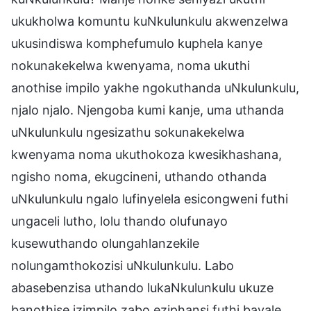
ukukholwa komuntu kuNkulunkulu akwenzelwa
ukusindiswa komphefumulo kuphela kanye
nokunakekelwa kwenyama, noma ukuthi
anothise impilo yakhe ngokuthanda uNkulunkulu,
njalo njalo. Njengoba kumi kanje, uma uthanda
uNkulunkulu ngesizathu sokunakekelwa
kwenyama noma ukuthokoza kwesikhashana,
ngisho noma, ekugcineni, uthando othanda
uNkulunkulu ngalo lufinyelela esicongweni futhi
ungaceli lutho, lolu thando olufunayo
kusewuthando olungahlanzekile
nolungamthokozisi uNkulunkulu. Labo
abasebenzisa uthando lukaNkulunkulu ukuze
banothise izimpilo zabo eziphansi futhi bavale