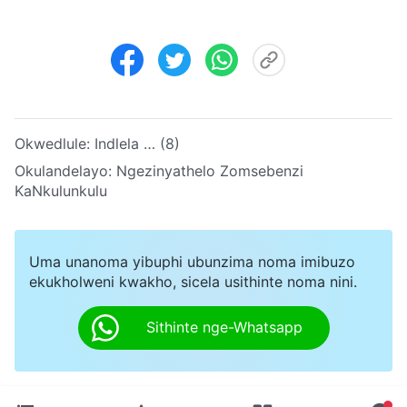
Okwedlule:
Indlela … (8)
Okulandelayo:
Ngezinyathelo Zomsebenzi
KaNkulunkulu
Uma unanoma yibuphi ubunzima noma imibuzo
ekukholweni kwakho, sicela usithinte noma nini.
Sithinte nge-Whatsapp