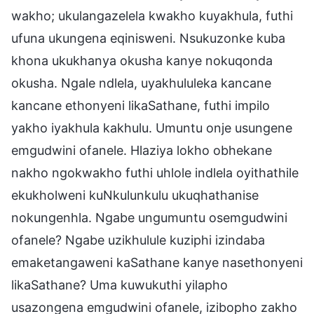
wakho; ukulangazelela kwakho kuyakhula, futhi
ufuna ukungena eqinisweni. Nsukuzonke kuba
khona ukukhanya okusha kanye nokuqonda
okusha. Ngale ndlela, uyakhululeka kancane
kancane ethonyeni likaSathane, futhi impilo
yakho iyakhula kakhulu. Umuntu onje usungene
emgudwini ofanele. Hlaziya lokho obhekane
nakho ngokwakho futhi uhlole indlela oyithathile
ekukholweni kuNkulunkulu ukuqhathanise
nokungenhla. Ngabe ungumuntu osemgudwini
ofanele? Ngabe uzikhulule kuziphi izindaba
emaketangaweni kaSathane kanye nasethonyeni
likaSathane? Uma kuwukuthi yilapho
usazongena emgudwini ofanele, izibopho zakho