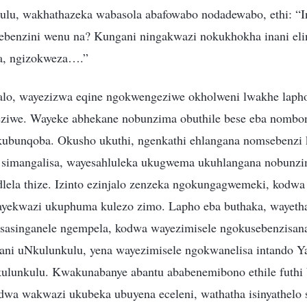
ulu, wakhathazeka wabasola abafowabo nodadewabo, ethi: “I
ebenzini wenu na? Kungani ningakwazi nokukhokha inani el
a, ngizokweza….”
lo, wayezizwa eqine ngokwengeziwe okholweni lwakhe lap
ziwe. Wayeke abhekane nobunzima obuthile bese eba nombo
ubunqoba. Okusho ukuthi, ngenkathi ehlangana nomsebenzi
e simangalisa, wayesahluleka ukugwema ukuhlangana nobunzi
lela thize. Izinto ezinjalo zenzeka ngokungagwemeki, kodw
wayekwazi ukuphuma kulezo zimo. Lapho eba buthaka, wayeth
e sasinganele ngempela, kodwa wayezimisele ngokusebenzisa
ni uNkulunkulu, yena wayezimisele ngokwanelisa intando Ya
kulunkulu. Kwakunabanye abantu ababenemibono ethile futh
dwa wakwazi ukubeka ubuyena eceleni, wathatha isinyathelo 