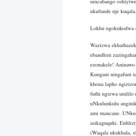
umcabango oshiyiwe
ukufunde nje kuqala
Lokhu ngokukodwa 
Wazizwa ekhathazeka
ebandleni zazingaha
ezonakele! Aninawo
Kungani ningafuni i
khona lapho ngizizo
futhi ngizwa umlilo
uNkulunkulu anginik
ami mancane. UNkulu
asikaguquki. Enhliz
(Waqala ukukhala, 