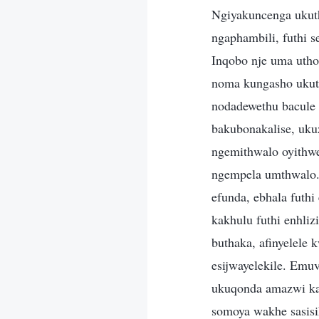
Ngiyakuncenga ukuth
ngaphambili, futhi 
Inqobo nje uma utho
noma kungasho ukuth
nodadewethu bacule 
bakubonakalise, uku
ngemithwalo oyithw
ngempela umthwalo. 
efunda, ebhala futhi
kakhulu futhi enhliz
buthaka, afinyelele
esijwayelekile. Emu
ukuqonda amazwi ka
somoya wakhe sasisi