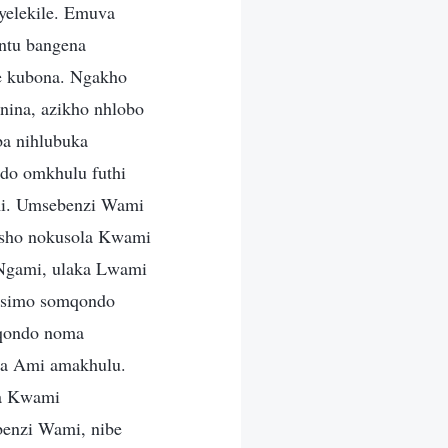
yelekile. Emuva
antu bangena
le kubona. Ngakho
nina, azikho nhlobo
ba nihlubuka
ndo omkhulu futhi
mi. Umsebenzi Wami
gisho nokusola Kwami
 Ngami, ulaka Lwami
 isimo somqondo
mqondo noma
la Ami amakhulu.
ga Kwami
benzi Wami, nibe