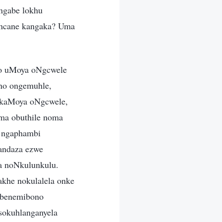
ngabe lokhu
incane kangaka? Uma
ho uMoya oNgcwele
no ongemuhle,
 kaMoya oNgcwele,
ma obuthile noma
a ngaphambi
andaza ezwe
na noNkulunkulu.
khe nokulalela onke
i benemibono
sokuhlanganyela