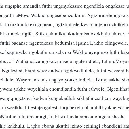
i ungiphe amandla futhi unginyakazise ngendlela ongakaze u
sengathi uMoya Wakho ungasebenza kimi. Ngizimisele ngoku
la inkazimulo ekugcineni, ngizimisele kwamanje ukuzinikel
i kumele ngife. Sifisa ukunika ukudumisa okokhulu ukuze a
futhi badanse ngentokozo bedumisa igama Lakho elingcwele,
ze baqiniseke ngokuthi umsebenzi Wakho uyiqiniso futhi bak
ele….” Wathandaza ngokuzimisela ngale ndlela, futhi uMoy
Ngalesi sikhathi wayesindwa ngokwedlulele, futhi wayechith
 elalele. Wayematasatasa ngayo yonke indlela. Isimo sakhe sik
iyweni yakhe wayehlala enomdlandla futhi ethwele. Ngezikhat
 kwangqingetshe, kodwa kungakadluli sikhathi esitheni wayebu
va kwesikhathi esinjengalesi, inqubekela phambili yakhe yas
Nkulunkulu amaningi, futhi wafunda amaculo ngokushesha
hle kakhulu. Lapho ebona ukuthi izinto eziningi ebandleni z