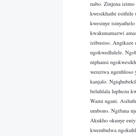
nabo. Zinjena izim
kwesikhathi esithil
kwesinye isinyathel
kwakunamazwi amash
izibusiso. Angikaze
ngokwedlulele. Ngob
niphansi ngokwesik
wenziwa ngenhloso y
kanjalo. Ngiqhubeki
beluhlala luphezu k
Wami ngani. Asilut
umbono. Ngifuna nj
Akukho okunye eniy
kwembulwa ngokuhlu