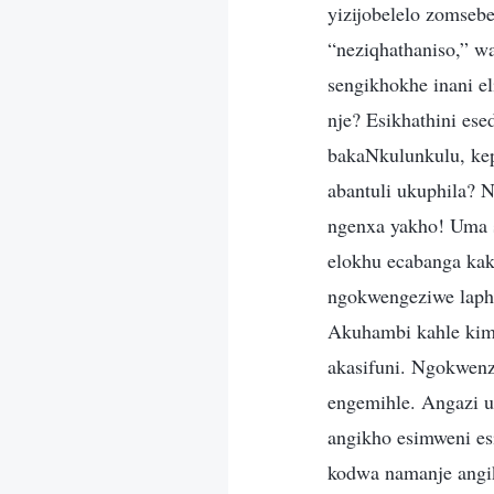
yizijobelelo zomseb
“neziqhathaniso,” w
sengikhokhe inani e
nje? Esikhathini es
bakaNkulunkulu, ke
abantuli ukuphila?
ngenxa yakho! Uma s
elokhu ecabanga ka
ngokwengeziwe laph
Akuhambi kahle ki
akasifuni. Ngokwenz
engemihle. Angazi u
angikho esimweni es
kodwa namanje angik