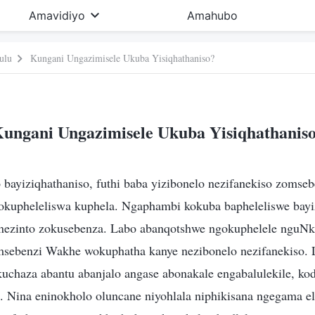
Amavidiyo
Amahubo
ulu
Kungani Ungazimisele Ukuba Yisiqhathaniso?
ungani Ungazimisele Ukuba Yisiqhathanis
bayiziqhathaniso, futhi baba yizibonelo nezifanekiso zomse
kupheleliswa kuphela. Ngaphambi kokuba bapheleliswe bayi
 nezinto zokusebenza. Labo abanqotshwe ngokuphelele nguN
omsebenzi Wakhe wokuphatha kanye nezibonelo nezifanekiso
kuchaza abantu abanjalo angase abonakale engabalulekile, ko
. Nina eninokholo oluncane niyohlala niphikisana ngegama el