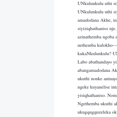
UNkulunkulu uthi si
UNkulunkulu uthi si
amadodana Akhe, in
siyiziqhathaniso nj
azinathemba ngoba 
nethemba kulokho—be
kukaNkulunkulu? UN
Labo abathandayo yi
abangamadodana Akh
ukuthi nonke aninay
ngeke kuyanelise in
yisiqhathaniso. Nom
Ngethemba ukuthi ak
ukugqugquzeleka oku