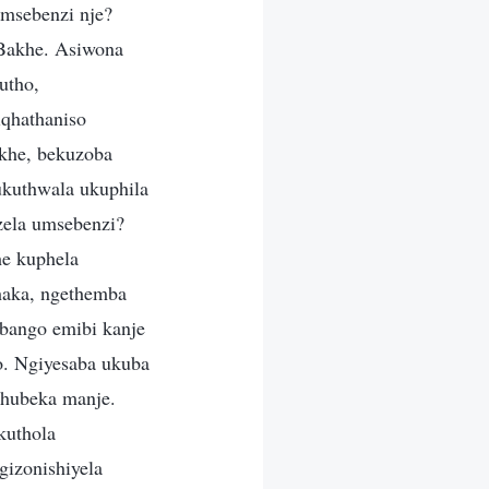
omsebenzi nje?
 Bakhe. Asiwona
utho,
iqhathaniso
khe, bekuzoba
ukuthwala ukuphila
zela umsebenzi?
he kuphela
haka, ngethemba
abango emibi kanje
o. Ngiyesaba ukuba
qhubeka manje.
kuthola
izonishiyela