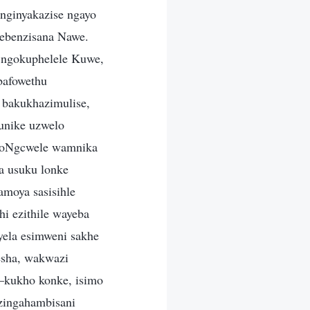
nginyakazise ngayo
sebenzisana Nawe.
a ngokuphelele Kuwe,
bafowethu
 bakukhazimulise,
unike uzwelo
a oNgcwele wamnika
a usuku lonke
amoya sasisihle
hi ezithile wayeba
yela esimweni sakhe
hesha, wakwazi
—kukho konke, isimo
azingahambisani