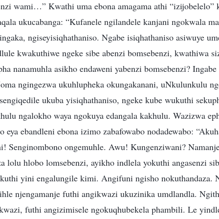
enzi wami…” Kwathi uma ebona amagama athi “izijobelelo” 
aqala ukucabanga: “Kufanele ngilandele kanjani ngokwala m
lingaka, ngiseyisiqhathaniso. Ngabe isiqhathaniso asiwuye u
edlule kwakuthiwe ngeke sibe abenzi bomsebenzi, kwathiwa si
pha nanamuhla asikho endaweni yabenzi bomsebenzi? Ingabe
 Noma ngingezwa ukuhlupheka okungakanani, uNkulunkulu n
engiqedile ukuba yisiqhathaniso, ngeke kube wukuthi sekup
khulu ngalokho waya ngokuya edangala kakhulu. Wazizwa eph
o eya ebandleni ebona izimo zabafowabo nodadewabo: “Akuha
mi! Senginombono ongemuhle. Awu! Kungenziwani? Namanj
a lolu hlobo lomsebenzi, ayikho indlela yokuthi angasenzi s
kuthi yini engalungile kimi. Angifuni ngisho nokuthandaza.
ihle njengamanje futhi angikwazi ukuzinika umdlandla. Ngit
wazi, futhi angizimisele ngokuqhubekela phambili. Le yindl