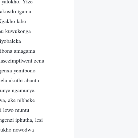
 yalokho. Yize
akusilo igama
 Ngakho labo
khu kuwukonga
niyobaleka
 nibona amagama
nasezimpilweni zenu
ngenxa yemibono
la ukuthi abantu
munye ngamunye.
wa, ake nibheke
i lowo muntu
enzi iphutha, lesi
awukho nowodwa