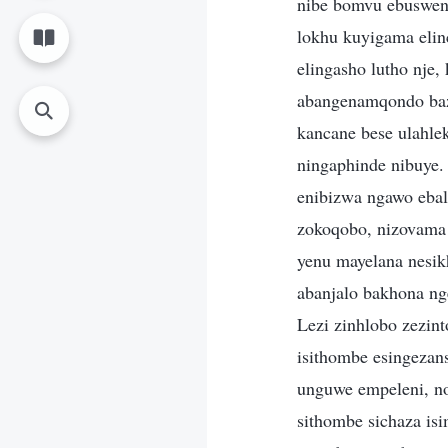
nibe bomvu ebusweni
lokhu kuyigama elin
elingasho lutho nje
abangenamqondo baz
kancane bese ulahlek
ningaphinde nibuye.
enibizwa ngawo ebal
zokoqobo, nizovama 
yenu mayelana nesi
abanjalo bakhona n
Lezi zinhlobo zezin
isithombe esingeza
unguwe empeleni, n
sithombe sichaza i