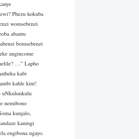
kanye
azwi? Phezu kokuba
menzi womsebenzi
zoba abantu
 abenzi bomsebenzi
geke angincome
helile? …” Lapho
atheka kabi
mbi kahle kini!
e uNkulunkulu
ibe nemibono
 Noma kunjalo,
handaze kaningi
ela engibona ngayo.