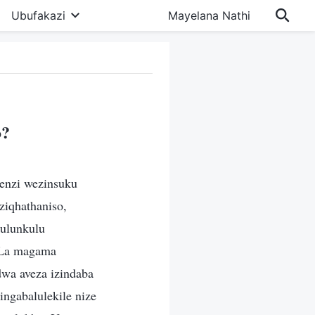
Ubufakazi
Mayelana Nathi
o?
benzi wezinsuku
ziqhathaniso,
kulunkulu
. La magama
dwa aveza izindaba
ingabalulekile nize