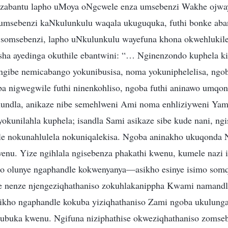
o zabantu lapho uMoya oNgcwele enza umsebenzi Wakhe ojwa
e umsebenzi kaNkulunkulu waqala ukuguquka, futhi bonke ab
o somsebenzi, lapho uNkulunkulu wayefuna khona okwehluki
a ayedinga okuthile ebantwini: “… Nginenzondo kuphela ki
 ngibe nemicabango yokunibusisa, noma yokuniphelelisa, ngo
a nigwegwile futhi ninenkohliso, ngoba futhi aninawo umqo
hundla, anikaze nibe semehlweni Ami noma enhliziyweni Ya
okunilahla kuphela; isandla Sami asikaze sibe kude nani, n
le nokunahlulela nokuniqalekisa. Ngoba aninakho ukuqonda
wenu. Yize ngihlala ngisebenza phakathi kwenu, kumele nazi
ho olunye ngaphandle kokwenyanya—asikho esinye isimo so
e nenze njengeziqhathaniso zokuhlakanippha Kwami namand
ikho ngaphandle kokuba yiziqhathaniso Zami ngoba ukulun
buka kwenu. Ngifuna niziphathise okweziqhathaniso zomse