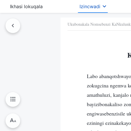
Ikhasi lokuqala
Izincwadi
Ukubonakala Nomsebenzi KaNkulunk
K
Labo abanqotshwayo 
zokugcina ngemva ko
amathuluzi, kanjalo
bayizibonakaliso z
engiwasebenzisile u
eziningi ezinakekayo