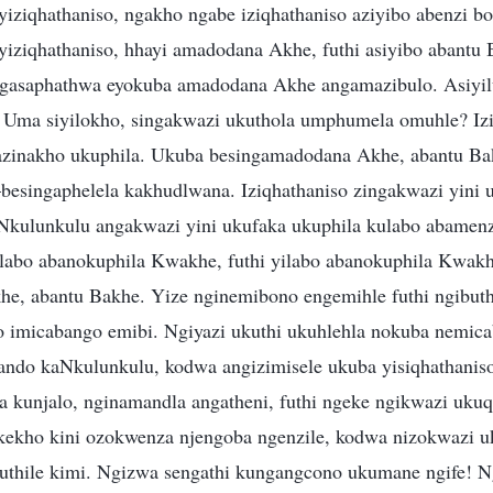
yiziqhathaniso, ngakho ngabe iziqhathaniso aziyibo abenzi b
yiziqhathaniso, hhayi amadodana Akhe, futhi asiyibo abantu
gasaphathwa eyokuba amadodana Akhe angamazibulo. Asiyil
e. Uma siyilokho, singakwazi ukuthola umphumela omuhle? Iz
azinakho ukuphila. Ukuba besingamadodana Akhe, abantu Ba
singaphelela kakhudlwana. Iziqhathaniso zingakwazi yini 
kulunkulu angakwazi yini ukufaka ukuphila kulabo abamen
labo abanokuphila Kwakhe, futhi yilabo abanokuphila Kwak
e, abantu Bakhe. Yize nginemibono engemihle futhi ngibut
o imicabango emibi. Ngiyazi ukuthi ukuhlehla nokuba nemic
tando kaNkulunkulu, kodwa angizimisele ukuba yisiqhathanis
a kunjalo, nginamandla angatheni, futhi ngeke ngikwazi uku
ekho kini ozokwenza njengoba ngenzile, kodwa nizokwazi u
thile kimi. Ngizwa sengathi kungangcono ukumane ngife! Ng