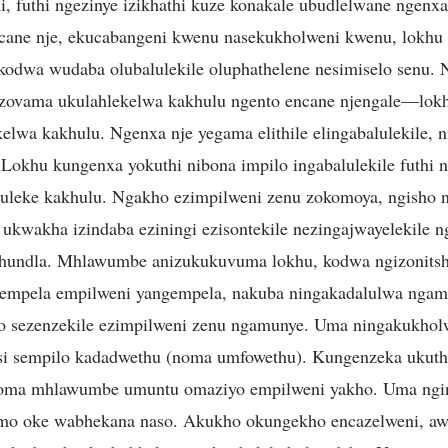
, futhi ngezinye izikhathi kuze konakale ubudlelwane ngenxa
cane nje, ekucabangeni kwenu nasekukholweni kwenu, lokhu 
, kodwa wudaba olubalulekile oluphathelene nesimiselo senu.
ovama ukulahlekelwa kakhulu ngento encane njengale—lo
elwa kakhulu. Ngenxa nje yegama elithile elingabalulekile, 
 Lokhu kungenxa yokuthi nibona impilo ingabalulekile futhi
uleke kakhulu. Ngakho ezimpilweni zenu zokomoya, ngisho 
ukwakha izindaba eziningi ezisontekile nezingajwayelekile 
khundla. Mhlawumbe anizukukuvuma lokhu, kodwa ngizonitshe
gempela empilweni yangempela, nakuba ningakadalulwa nga
to sezenzekile ezimpilweni zenu ngamunye. Uma ningakukhol
nsi sempilo kadadwethu (noma umfowethu). Kungenzeka ukuth
oma mhlawumbe umuntu omaziyo empilweni yakho. Uma nging
simo oke wabhekana naso. Akukho okungekho encazelweni, 