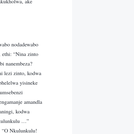
akukholwa, ake
fowabo nodadewabo
ethi: “Nina zinto
abi nanembeza?
 lezi zinto, kodwa
phelelwa yisineke
 umsebenzi
jengamanje amandla
aningi, kodwa
Nkulunkulu …”
: “O Nkulunkulu!