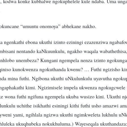
, kodwa konke kubhalwe ngokuphelele kule ndaba. Uma ung
.
okuncane “umuntu onomoya” abhekane nakho.
 ngenkathi ebona ukuthi izinto eziningi ezazenziwa ngaba
mbisani nentando kaNkuunkulu, ngakho waqala wabathethisa, 
 nhlobo unembeza? Kungani ngempela nenza izinto ngokung
qiniso kunokwenza ngokuthanda kwenu? … Futhi ngizisho kini
nda mina futhi. Ngibona ukuthi uNkulunkulu uyavutha ngoku
 ngaphakathi kimi. Ngizimisele impela ukwenza ngokugcwele
e wona futhi ngifuna ngempela ukuba wusizo kini. Ukuthi n
nkulu uchithe isikhathi esiningi kithi futhi usho amazwi am
iyweni yami, ngihlala ngizwa ukuthi ngimkweleta lukhulu u
ehluleka ukuqhubeka nokukhuluma.) Wayeseqala ukuthandaza