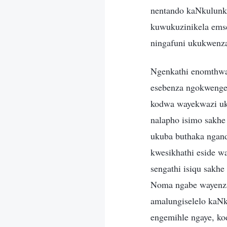
nentando kaNkulunk
kuwukuzinikela ems
ningafuni ukukwenz
Ngenkathi enomthwa
esebenza ngokwenge
kodwa wayekwazi uk
nalapho isimo sakh
ukuba buthaka ngand
kwesikhathi eside 
sengathi isiqu sakh
Noma ngabe wayenza
amalungiselelo kaN
engemihle ngaye, ko