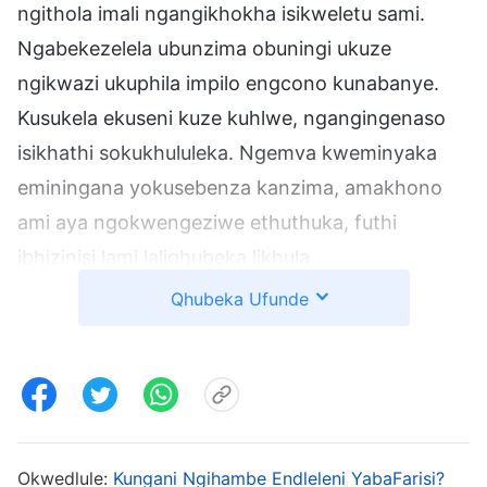
ngithola imali ngangikhokha isikweletu sami.
Ngabekezelela ubunzima obuningi ukuze
ngikwazi ukuphila impilo engcono kunabanye.
Kusukela ekuseni kuze kuhlwe, ngangingenaso
isikhathi sokukhululeka. Ngemva kweminyaka
eminingana yokusebenza kanzima, amakhono
ami aya ngokwengeziwe ethuthuka, futhi
ibhizinisi lami laliqhubeka likhula
ngokwengeziwe. Ngokushesha umndeni wami
Qhubeka Ufunde
wema kahle ngokwezimali, futhi abantu abaningi
baba nomona lapho bengibuka.
Entwasahlobo ka-1990, kwaba nothile
edolobhaneni lakithi owakhuluma nami
Okwedlule:
Kungani Ngihambe Endleleni YabaFarisi?