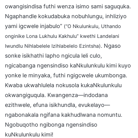
owangisindisa futhi wenza isimo sami saguquka.
Ngaphandle kokudabuka nobuhlungu, inhliziyo
yami igcwele injabulo”
(“O Nkulunkulu, Uthando
onginike Lona Lukhulu Kakhulu” kwethi Landelani
. Ngaso
Iwundlu Nihlabelele Izihlabelelo Ezintsha)
sonke isikhathi lapho ngicula leli culo,
ngicabanga ngensindiso kaNkulunkulu kimi kuyo
yonke le minyaka, futhi ngigcwele ukumbonga.
Kwaba ukwahlulela nokusola kukaNkulunkulu
okwangiguqula. Kwangenza—indodana
ezithwele, efuna isikhundla, evukelayo—
ngabonakala ngifana kakhudlwana nomuntu.
Ngobuqotho ngibonga ngensindiso
kuNkulunkulu kimi!