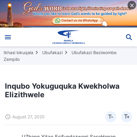
Ikhasi lokuqala
Ubufakazi
Ubufakazi Beziwombe
Zempilo
Inqubo Yokuguquka Kwekholwa
Elizithwele
August 27, 2020
UZhang Yitao Esifundazweni SaseHenan