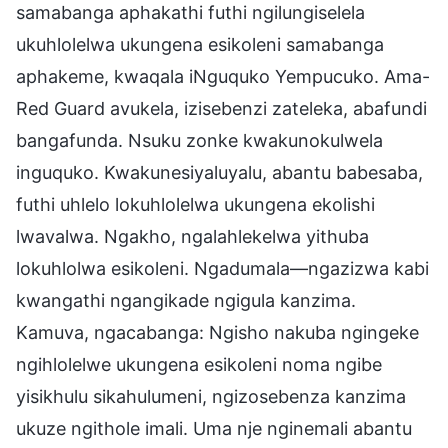
samabanga aphakathi futhi ngilungiselela
ukuhlolelwa ukungena esikoleni samabanga
aphakeme, kwaqala iNguquko Yempucuko. Ama-
Red Guard avukela, izisebenzi zateleka, abafundi
bangafunda. Nsuku zonke kwakunokulwela
inguquko. Kwakunesiyaluyalu, abantu babesaba,
futhi uhlelo lokuhlolelwa ukungena ekolishi
lwavalwa. Ngakho, ngalahlekelwa yithuba
lokuhlolwa esikoleni. Ngadumala—ngazizwa kabi
kwangathi ngangikade ngigula kanzima.
Kamuva, ngacabanga: Ngisho nakuba ngingeke
ngihlolelwe ukungena esikoleni noma ngibe
yisikhulu sikahulumeni, ngizosebenza kanzima
ukuze ngithole imali. Uma nje nginemali abantu