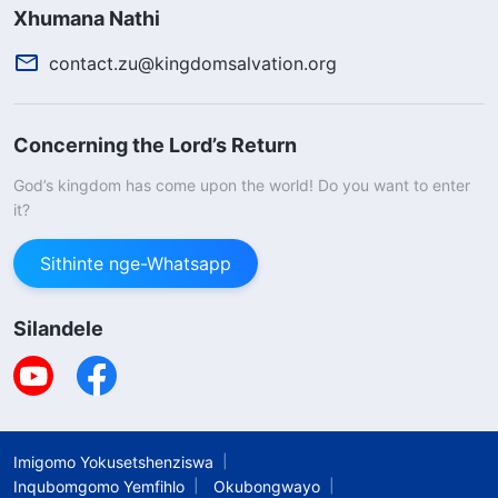
ngesibonelo, futhi ngingesabi ukubekezelela
Xhumana Nathi
ubunzima. Ngezinye izikhathi lapho ngiya
contact.zu@kingdomsalvation.org
emakhaya abafowethu nodadewethu,
ngangibasiza ngokukha amanzi, ukubasa umlilo,
Concerning the Lord’s Return
kanye nokwenza umsebenzi wasepulazini. Lapho
begula ngangibavakashela. Lapho bengenamali
God’s kingdom has come upon the world! Do you want to enter
it?
eyanele ngangibasiza ngemali
engangiyilondolozile; ngangisiza noma ubani
Sithinte nge-Whatsapp
owayebhekene nobunzima. Ngokushesha
ngathola ukunconywa yibo bonke abafowethu
Silandele
nodadewethu kanye nokwethenjwa abaholi
abaphezulu bebandla. Ngemva konyaka
ngakhushulelwa esikhundleni sokuba ngumholi
Imigomo Yokusetshenziswa
webandla, ukwalusa amabandla angama-30.
Inqubomgomo Yemfihlo
Okubongwayo