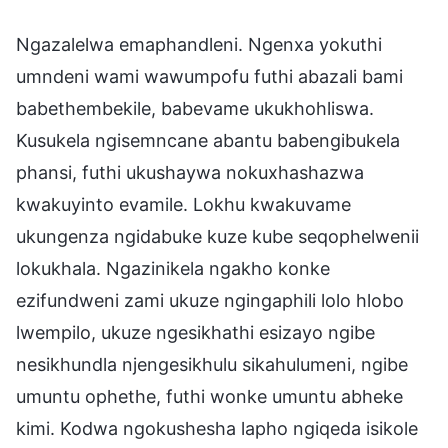
Ngazalelwa emaphandleni. Ngenxa yokuthi
umndeni wami wawumpofu futhi abazali bami
babethembekile, babevame ukukhohliswa.
Kusukela ngisemncane abantu babengibukela
phansi, futhi ukushaywa nokuxhashazwa
kwakuyinto evamile. Lokhu kwakuvame
ukungenza ngidabuke kuze kube seqophelwenii
lokukhala. Ngazinikela ngakho konke
ezifundweni zami ukuze ngingaphili lolo hlobo
lwempilo, ukuze ngesikhathi esizayo ngibe
nesikhundla njengesikhulu sikahulumeni, ngibe
umuntu ophethe, futhi wonke umuntu abheke
kimi. Kodwa ngokushesha lapho ngiqeda isikole