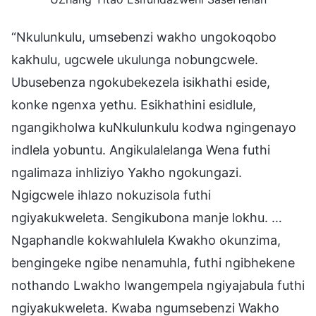
“Nkulunkulu, umsebenzi wakho ungokoqobo
kakhulu, ugcwele ukulunga nobungcwele.
Ubusebenza ngokubekezela isikhathi eside,
konke ngenxa yethu. Esikhathini esidlule,
ngangikholwa kuNkulunkulu kodwa ngingenayo
indlela yobuntu. Angikulalelanga Wena futhi
ngalimaza inhliziyo Yakho ngokungazi.
Ngigcwele ihlazo nokuzisola futhi
ngiyakukweleta. Sengikubona manje lokhu. …
Ngaphandle kokwahlulela Kwakho okunzima,
bengingeke ngibe nenamuhla, futhi ngibhekene
nothando Lwakho lwangempela ngiyajabula futhi
ngiyakukweleta. Kwaba ngumsebenzi Wakho