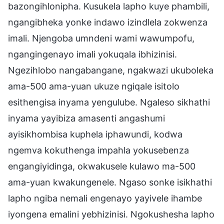
bazongihlonipha. Kusukela lapho kuye phambili,
ngangibheka yonke indawo izindlela zokwenza
imali. Njengoba umndeni wami wawumpofu,
ngangingenayo imali yokuqala ibhizinisi.
Ngezihlobo nangabangane, ngakwazi ukuboleka
ama-500 ama-yuan ukuze ngiqale isitolo
esithengisa inyama yengulube. Ngaleso sikhathi
inyama yayibiza amasenti angashumi
ayisikhombisa kuphela iphawundi, kodwa
ngemva kokuthenga impahla yokusebenza
engangiyidinga, okwakusele kulawo ma-500
ama-yuan kwakungenele. Ngaso sonke isikhathi
lapho ngiba nemali engenayo yayivele ihambe
iyongena emalini yebhizinisi. Ngokushesha lapho